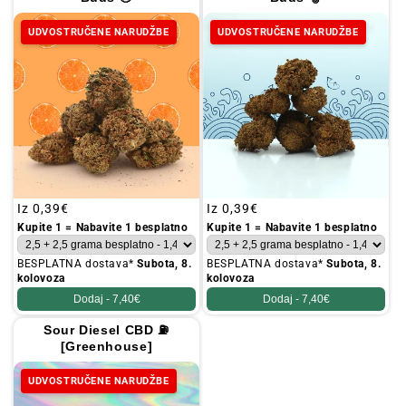
UDVOSTRUČENE NARUDŽBE
UDVOSTRUČENE NARUDŽBE
Redovna
Iz
0,39€
Redovna
Iz
0,39€
cijena
cijena
Kupite 1 = Nabavite 1 besplatno
Kupite 1 = Nabavite 1 besplatno
BESPLATNA dostava*
Subota, 8.
BESPLATNA dostava*
Subota, 8.
kolovoza
kolovoza
Dodaj -
7,40€
Dodaj -
7,40€
Sour Diesel CBD ⛽
[Greenhouse]
UDVOSTRUČENE NARUDŽBE