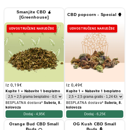
Smanjite CBD 🧉
CBD popcorn - Special 🍿
[Greenhouse]
UDVOSTRUČENE NARUDŽBE
UDVOSTRUČENE NARUDŽBE
Redovna
Iz
0,19€
Redovna
Iz
0,49€
cijena
cijena
Kupite 1 = Nabavite 1 besplatno
Kupite 1 = Nabavite 1 besplatno
BESPLATNA dostava*
Subota, 8.
BESPLATNA dostava*
Subota, 8.
kolovoza
kolovoza
Dodaj -
4,95€
Dodaj -
6,25€
Orange Bud CBD Small
OG Kush CBD Small
Buds 🍊
Buds 👮