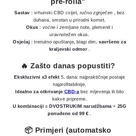
pre-rolla"
Sastav
: vrhunski CBD cvijet,
ručno zgnječen
, bez
duhana, smotan u prirodni kornet.
Okus
:
voćne i zemljane
note, plemenit i
uravnotežen okus.
Osjećaj
: trenutno opuštanje, blagi dim,
savršeno za
kraljevski odmor
.
🔥 Zašto danas popustiti?
Ekskluzivni x3 efekt
5. dana: najpraktičnije postaje
najprofitabilnije.
Idealno za otkrivanje
CBD-a
bez mljevenja ili bilo
kakve pripreme.
U kombinaciji
s
DVOSTRUKIM narudžbama
+
25G
ponuđeno od 99 €
.
📦 Primjeri (automatsko