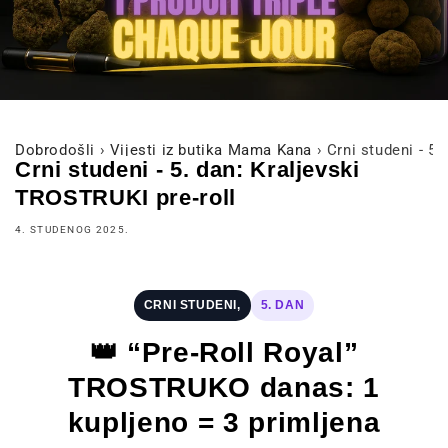
Dobrodošli
›
Vijesti iz butika Mama Kana
›
Crni studeni - 5.
Crni studeni - 5. dan: Kraljevski
TROSTRUKI pre-roll
4. STUDENOG 2025.
CRNI STUDENI,
5. DAN
👑 “Pre-Roll Royal”
TROSTRUKO danas: 1
kupljeno = 3 primljena