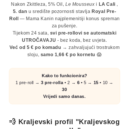
Nakon Zkittleza, 5% Oil,
Le Mousseux
i
LA Cali
,
5. dan
u središte pozornosti stavlja
Royal Pre-
Roll
— Mama Kanin najplemenitiji konus spreman
za pušenje.
Tijekom 24 sata,
svi pre-rollovi se automatski
UTROČAVAJU
- bez koda, bez uvjeta.
Već od 5 € po komadu
→ zahvaljujući trostrukom
sloju,
samo 1,66 € po kornetu
😱
Kako to funkcionira?
1 pre-roll →
3 pre-rolla
• 2 →
6
• 5 →
15
• 10 →
30
Vrijedi samo danas.
💨 Kraljevski profil "Kraljevskog