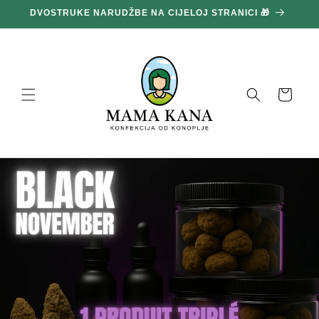
Prijeđi
DVOSTRUKE NARUDŽBE NA CIJELOJ STRANICI 🎁
1
na
sadržaj
Košara