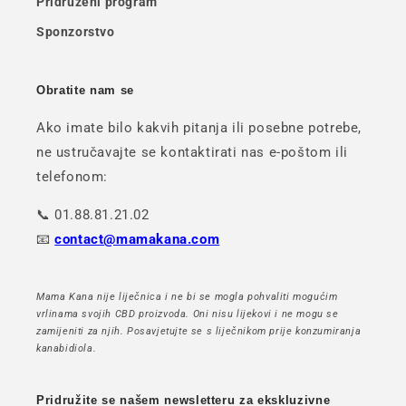
Pridruženi program
Sponzorstvo
Obratite nam se
Ako imate bilo kakvih pitanja ili posebne potrebe,
ne ustručavajte se kontaktirati nas e-poštom ili
telefonom:
📞 01.88.81.21.02
📧
contact@mamakana.com
Mama Kana nije liječnica i ne bi se mogla pohvaliti mogućim
vrlinama svojih CBD proizvoda. Oni nisu lijekovi i ne mogu se
zamijeniti za njih. Posavjetujte se s liječnikom prije konzumiranja
kanabidiola.
Pridružite se našem newsletteru za ekskluzivne