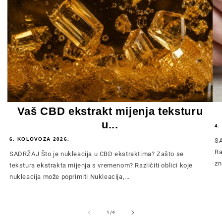
Vaš CBD ekstrakt mijenja teksturu
u...
4.
6. KOLOVOZA 2026.
SA
Ra
SADRŽAJ Što je nukleacija u CBD ekstraktima? Zašto se
zn
tekstura ekstrakta mijenja s vremenom? Različiti oblici koje
nukleacija može poprimiti Nukleacija,...
od
1
/
4