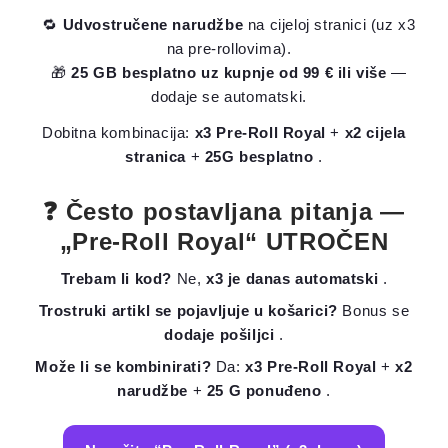
🔁
Udvostručene narudžbe
na cijeloj stranici (uz x3
na pre-rollovima).
🎁
25 GB besplatno uz kupnje od 99 € ili više
—
dodaje se automatski.
Dobitna kombinacija:
x3 Pre-Roll Royal
+
x2 cijela
stranica
+
25G besplatno
.
❓ Često postavljana pitanja —
„Pre-Roll Royal“ UTROČEN
Trebam li kod?
Ne,
x3 je danas automatski
.
Trostruki artikl se pojavljuje u košarici?
Bonus se
dodaje pošiljci
.
Može li se kombinirati?
Da:
x3 Pre-Roll Royal
+
x2
narudžbe
+
25 G ponuđeno
.