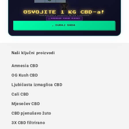
🏆
OSVOJITE 1 KG CBD-a!
Sudjelujte i popnite se na ljestvicu
🗓 NAGRADE SVAKI MJESEC
IGRAJ SADA
Naši ključni proizvodi
Amnesia CBD
OG Kush CBD
Ljubičasta izmaglica CBD
Cali CBD
Mjesečev CBD
CBD pjenušavo žuto
3X CBD filtrirano