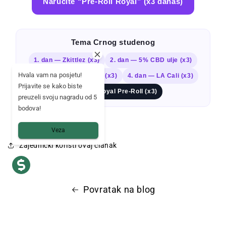
Naručite “Pre-Roll Royal” (x3 danas)
Tema Crnog studenog
1. dan — Zkittlez (x3)
2. dan — 5% CBD ulje (x3)
Hvala vam na posjetu!
3. dan — Le Mousseux (x3)
4. dan — LA Cali (x3)
Prijavite se kako biste
5. dan — Royal Pre-Roll (x3)
preuzeli svoju nagradu od 5
bodova!
Veza
Zajednički koristi ovaj članak
Povratak na blog