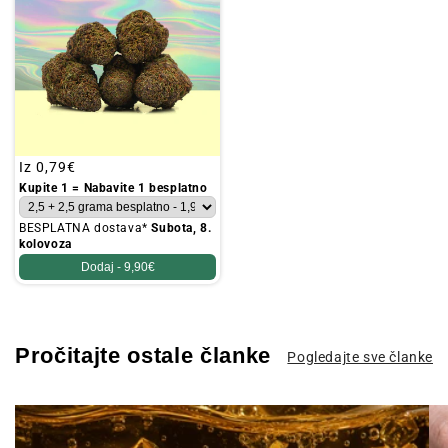
Redovna
Iz
0,79€
cijena
Kupite 1 = Nabavite 1 besplatno
BESPLATNA dostava*
Subota, 8.
kolovoza
Dodaj -
9,90€
Pročitajte ostale članke
Pogledajte sve članke