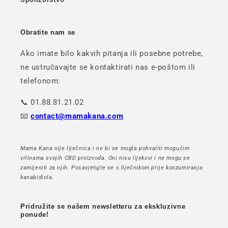
Obratite nam se
Ako imate bilo kakvih pitanja ili posebne potrebe,
ne ustručavajte se kontaktirati nas e-poštom ili
telefonom:
📞 01.88.81.21.02
📧
contact@mamakana.com
Mama Kana nije liječnica i ne bi se mogla pohvaliti mogućim
vrlinama svojih CBD proizvoda. Oni nisu lijekovi i ne mogu se
zamijeniti za njih. Posavjetujte se s liječnikom prije konzumiranja
kanabidiola.
Pridružite se našem newsletteru za ekskluzivne
ponude!