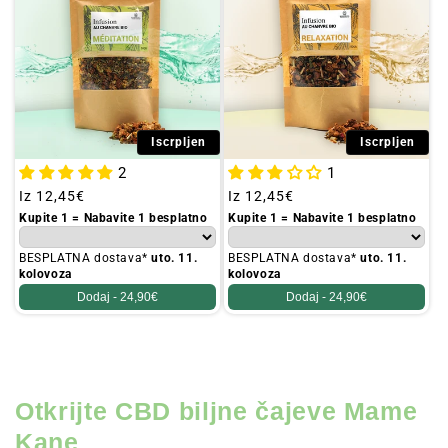
Iscrpljen
Iscrpljen
2
1
Redovna
Iz
12,45€
Redovna
Iz
12,45€
cijena
cijena
Kupite 1 = Nabavite 1 besplatno
Kupite 1 = Nabavite 1 besplatno
BESPLATNA dostava*
uto. 11.
BESPLATNA dostava*
uto. 11.
kolovoza
kolovoza
Dodaj -
24,90€
Dodaj -
24,90€
Otkrijte CBD biljne čajeve Mame
Kane