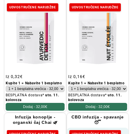
UDVOSTRUČENE NARUDŽBE
UDVOSTRUČENE NARUDŽBE
Redovna
Iz
0,32€
Redovna
Iz
0,16€
cijena
cijena
Kupite 1 = Nabavite 1 besplatno
Kupite 1 = Nabavite 1 besplatno
BESPLATNA dostava*
uto. 11.
BESPLATNA dostava*
uto. 11.
kolovoza
kolovoza
Dodaj -
32,00€
Dodaj -
32,00€
Infuzija konoplje -
CBD infuzija - spavanje
organski čaj Chai 🌿
😴