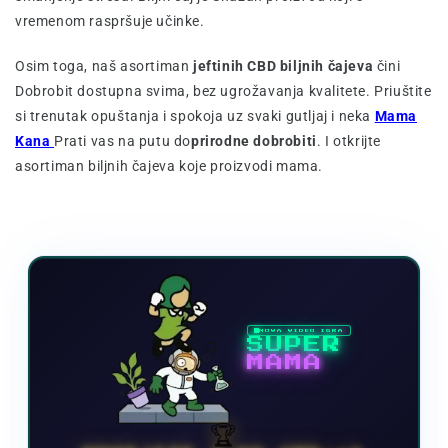
vremenom raspršuje učinke.
Osim toga, naš asortiman
jeftinih CBD biljnih čajeva
čini
Dobrobit dostupna svima, bez ugrožavanja kvalitete. Priuštite
si trenutak opuštanja i spokoja uz svaki gutljaj i neka
Mama
Kana
Prati vas na putu do
prirodne dobrobiti
. I otkrijte
asortiman biljnih čajeva koje proizvodi mama.
NOVA VIDEO IGRA
SUPER
MAMA
🏆