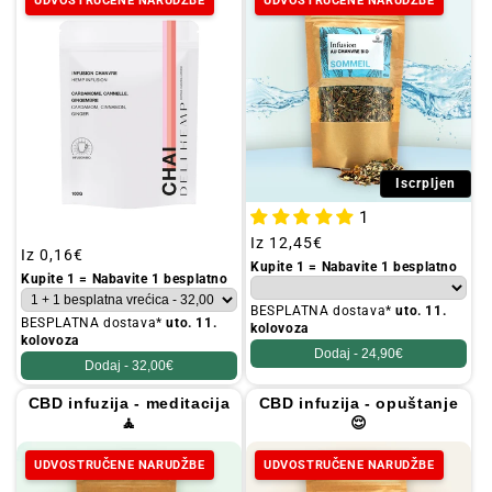
UDVOSTRUČENE NARUDŽBE
UDVOSTRUČENE NARUDŽBE
Iscrpljen
1
Redovna
Iz
12,45€
Redovna
Iz
0,16€
cijena
Kupite 1 = Nabavite 1 besplatno
cijena
Kupite 1 = Nabavite 1 besplatno
BESPLATNA dostava*
uto. 11.
BESPLATNA dostava*
uto. 11.
kolovoza
kolovoza
Dodaj -
24,90€
Dodaj -
32,00€
CBD infuzija - meditacija
CBD infuzija - opuštanje
🧘
😌
UDVOSTRUČENE NARUDŽBE
UDVOSTRUČENE NARUDŽBE