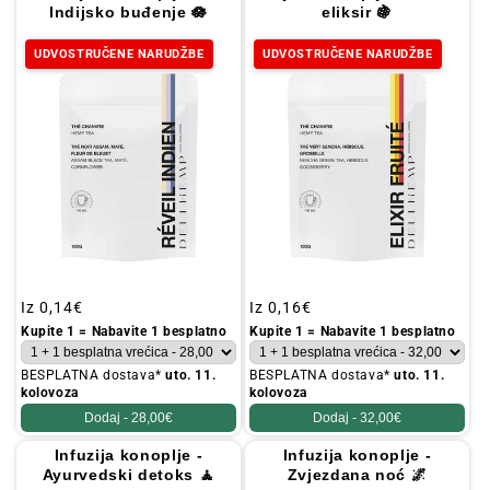
Indijsko buđenje 🪷
eliksir 🍇
UDVOSTRUČENE NARUDŽBE
UDVOSTRUČENE NARUDŽBE
Redovna
Iz
0,14€
Redovna
Iz
0,16€
cijena
cijena
Kupite 1 = Nabavite 1 besplatno
Kupite 1 = Nabavite 1 besplatno
BESPLATNA dostava*
uto. 11.
BESPLATNA dostava*
uto. 11.
kolovoza
kolovoza
Dodaj -
28,00€
Dodaj -
32,00€
Infuzija konoplje -
Infuzija konoplje -
Ayurvedski detoks 🧘
Zvjezdana noć 🌌