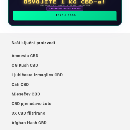
OSVOJITE 1 KG CBD-a!
Sudjelujte i popnite se na ljestvicu
🗓 NAGRADE SVAKI MJESEC
IGRAJ SADA
Naši ključni proizvodi
Amnesia CBD
OG Kush CBD
Ljubičasta izmaglica CBD
Cali CBD
Mjesečev CBD
CBD pjenušavo žuto
3X CBD filtrirano
Afghan Hash CBD