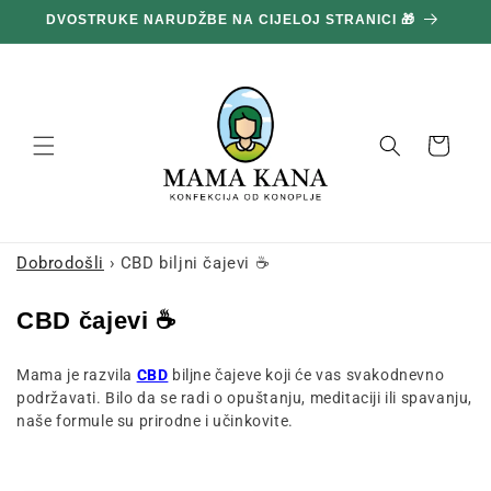
Prijeđi
DVOSTRUKE NARUDŽBE NA CIJELOJ STRANICI 🎁
1
na
sadržaj
Košara
Dobrodošli
›
CBD biljni čajevi ☕
K
CBD čajevi ☕
o
Mama je razvila
CBD
biljne čajeve koji će vas svakodnevno
l
podržavati. Bilo da se radi o opuštanju, meditaciji ili spavanju,
e
naše formule su prirodne i učinkovite.
k
c