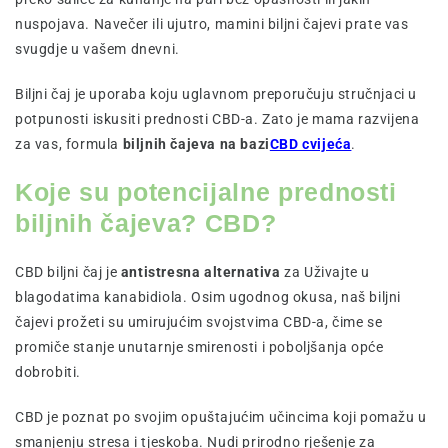
nuspojava. Navečer ili ujutro, mamini biljni čajevi prate vas
svugdje u vašem dnevni.
Biljni čaj je uporaba koju uglavnom preporučuju stručnjaci u
potpunosti iskusiti prednosti CBD-a. Zato je mama razvijena
za vas, formula
biljnih čajeva na bazi
CBD cvijeća
.
Koje su potencijalne prednosti
biljnih čajeva? CBD?
CBD biljni čaj je
antistresna alternativa
za Uživajte u
blagodatima kanabidiola. Osim ugodnog okusa, naš biljni
čajevi prožeti su umirujućim svojstvima CBD-a, čime se
promiče stanje unutarnje smirenosti i poboljšanja opće
dobrobiti.
CBD je poznat po svojim opuštajućim učincima koji pomažu u
smanjenju stresa i tjeskoba. Nudi prirodno rješenje za