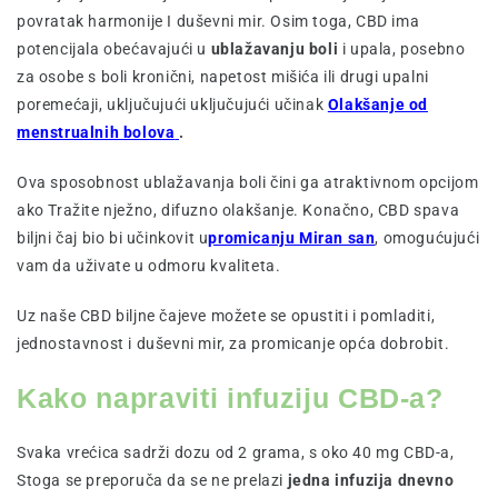
povratak harmonije I duševni mir. Osim toga, CBD ima
potencijala obećavajući u
ublažavanju boli
i upala, posebno
za osobe s boli kronični, napetost mišića ili drugi upalni
poremećaji, uključujući uključujući učinak
Olakšanje od
menstrualnih bolova
.
Ova sposobnost ublažavanja boli čini ga atraktivnom opcijom
ako Tražite nježno, difuzno olakšanje. Konačno, CBD spava
biljni čaj bio bi učinkovit u
promicanju Miran san
, omogućujući
vam da uživate u odmoru kvaliteta.
Uz naše CBD biljne čajeve možete se opustiti i pomladiti,
jednostavnost i duševni mir, za promicanje opća dobrobit.
Kako napraviti infuziju CBD-a?
Svaka vrećica sadrži dozu od 2 grama, s oko 40 mg CBD-a,
Stoga se preporuča da se ne prelazi
jedna infuzija dnevno