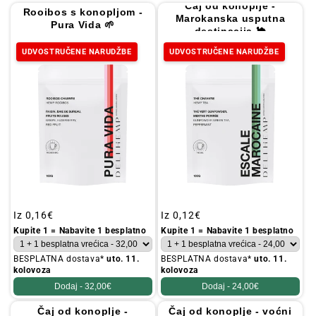
i
Čaj od konoplje -
Rooibos s konopljom -
Marokanska usputna
j
Pura Vida 🌱
destinacija 🐪
a
UDVOSTRUČENE NARUDŽBE
UDVOSTRUČENE NARUDŽBE
:
Redovna
Iz
0,16€
Redovna
Iz
0,12€
cijena
cijena
Kupite 1 = Nabavite 1 besplatno
Kupite 1 = Nabavite 1 besplatno
BESPLATNA dostava*
uto. 11.
BESPLATNA dostava*
uto. 11.
kolovoza
kolovoza
Dodaj -
32,00€
Dodaj -
24,00€
Čaj od konoplje -
Čaj od konoplje - voćni