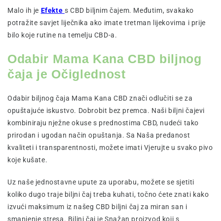
Malo ih je
Efekte
s CBD biljnim čajem. Međutim, svakako
potražite savjet liječnika ako imate tretman lijekovima i prije
bilo koje rutine na temelju CBD-a.
Odabir Mama Kana CBD biljnog
čaja je Očiglednost
Odabir biljnog čaja Mama Kana CBD znači odlučiti se za
opuštajuće iskustvo. Dobrobit bez premca. Naši biljni čajevi
kombiniraju nježne okuse s prednostima CBD, nudeći tako
prirodan i ugodan način opuštanja. Sa Naša predanost
kvaliteti i transparentnosti, možete imati Vjerujte u svako pivo
koje kušate.
Uz naše jednostavne upute za uporabu, možete se sjetiti
koliko dugo traje biljni čaj treba kuhati, točno ćete znati kako
izvući maksimum iz našeg CBD biljni čaj za miran san i
smanjenje stresa. Biljni čaj je Snažan proizvod koji s