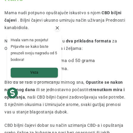
Mama nudi potpuno opuštajuće iskustvo s njom
CBD biljni
čajevi
. Biljni čajevi ukusno umiruju način uživanja Prednosti
kanabidiola.
Hvala vam na posjetu!
Naši biljni čajevi dostupni su u
dva prikladna formata
za
Prijavite se kako biste
Odgovarajte svim potrebama i željama:
preuzeli svoju nagradu od 5
bodova!
U rasutim pakiranjima od 50 grama
20 vrećica od 2 grama.
Veza
Bilo da se radi o promicanju mirnog sna,
Opustite se nakon
napornog dana
ili se jednostavno počastite
trenutkom mira i
opuštanja
, naši CBD biljni čajevi zadovoljavaju vaše potrebe.
S nježnim okusima i Umirujuće arome, svaki gutljaj prenosi
vas u stanje blagostanja dubok.
CBD biljni čajevi dobar su način uzimanja CBD-a i opuštanja
preko šalice za kuhanje na pari bez opasnosti ili jakih