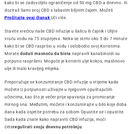
kako bi se zadovoljilo ograničenje od 50 mg CBD-a dnevno. Ili
doziraš Sami svoj CBD s labavim biljnim čajem. Možeš
Pročitajte ovaj članak
Uči više.
Stavite vrećicu naše CBD infuzije u šalicu ili čajnik i Ulijte
vruću vodu na 75 stupnjeva. Neka se strmi oko 5 do 7 minute
kako bi se CBD raspršio u vodu i oslobodio svoj Koristima.
Morate
dodati masnoću da biste
napravili kanabinoidi su
potpuno raspršeni. Moguće je koristiti ulje kokos, maslinovo
ulje ili malo kravljeg mlijeka.
Preporučuje se konzumiranje CBD infuzije u vrijeme kada
možete U potpunosti uživajte u njegovim opuštajućim
učincima, kao što je večer prije spavanja za promicanje
mirnog sna. Međutim, možete i konzumirajte u bilo koje doba
dana kada osjetite potrebu za sobom Opustite se i opustite.
Sada kada znate kako napraviti CBD infuzija, moći
ćete
regulirati svoju dnevnu potrošnju
.