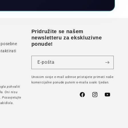
Pridružite se našem
newsletteru za ekskluzivne
ponude!
li posebne
taktirati
E-pošta
Unosom svoje e-mail adrese pristajete primati naše
komercijalne ponude putem e-maila svaki tjedan.
gla pohvaliti
a. Oni nisu
Facebook
Instagram
YouTube
h. Posavjetujte
abidiola.