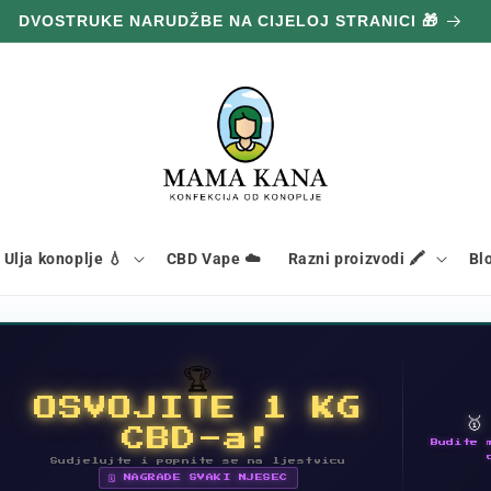
DVOSTRUKE NARUDŽBE NA CIJELOJ STRANICI 🎁
Ulja konoplje 💧
CBD Vape ☁️
Razni proizvodi 🖍️
Bl
🏆
OSVOJITE 1 KG

CBD-a!
Budite 
Sudjelujte i popnite se na ljestvicu
🗓 NAGRADE SVAKI MJESEC