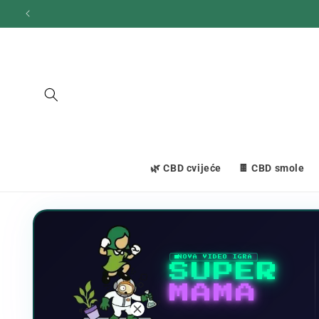
Prijeđi
na
sadržaj
🌿 CBD cvijeće
🍫 CBD smole
NOVA VIDEO IGRA
SUPER
MAMA