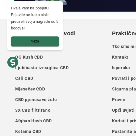
Hvala vam na posjetu!
Prijavite se kako biste
preuzeli svoju nagradu od 5
bodova!
Naši ključni proizvodi
Praktičn
Veza
Amnesia CBD
Tko smo mi
OG Kush CBD
Kontakt
Ljubičasta izmaglica CBD
Isporuka
Cali CBD
Povrati i p
Mjesečev CBD
Sigurna pl
CBD pjenušavo žuto
Pravni
3X CBD filtrirano
Opći uvjeti
Afghan Hash CBD
Koristi i pr
Ketama CBD
Postanite 