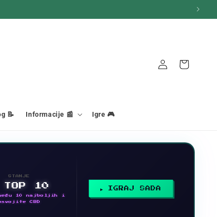
Veza
Košara
og 📝
Informacije 📰
Igre 🎮
STANJE
 TOP 10
IGRAJ SADA
među 10 najboljih i
osvojite CBD