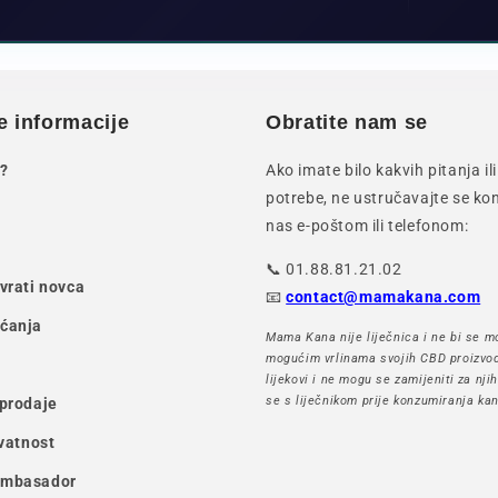
e informacije
Obratite nam se
?
Ako imate bilo kakvih pitanja i
potrebe, ne ustručavajte se kon
nas e-poštom ili telefonom:
📞 01.88.81.21.02
ovrati novca
📧
contact@mamakana.com
aćanja
Mama Kana nije liječnica i ne bi se mo
mogućim vrlinama svojih CBD proizvod
lijekovi i ne mogu se zamijeniti za nji
se s liječnikom prije konzumiranja kan
 prodaje
ivatnost
ambasador