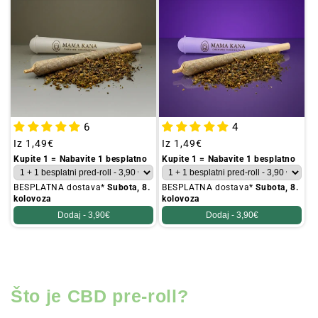
6
4
Redovna
Iz
1,49€
Redovna
Iz
1,49€
cijena
cijena
Kupite 1 = Nabavite 1 besplatno
Kupite 1 = Nabavite 1 besplatno
BESPLATNA dostava*
Subota, 8.
BESPLATNA dostava*
Subota, 8.
kolovoza
kolovoza
Dodaj -
3,90€
Dodaj -
3,90€
Što je CBD pre-roll?