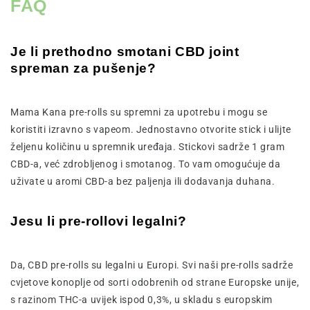
FAQ
Je li prethodno smotani CBD joint
spreman za pušenje?
Mama Kana pre-rolls su spremni za upotrebu i mogu se
koristiti izravno s vapeom. Jednostavno otvorite stick i ulijte
željenu količinu u spremnik uređaja. Stickovi sadrže 1 gram
CBD-a, već zdrobljenog i smotanog. To vam omogućuje da
uživate u aromi CBD-a bez paljenja ili dodavanja duhana.
Jesu li pre-rollovi legalni?
Da, CBD pre-rolls su legalni u Europi. Svi naši pre-rolls sadrže
cvjetove konoplje od sorti odobrenih od strane Europske unije,
s razinom THC-a uvijek ispod 0,3%, u skladu s europskim