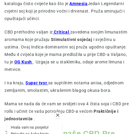
katalogu čisto cvijeće kao što je
Amnesia
Jedan Legendarni
cvjetni soj koji je prirodno voćni i drvenast. Pruža smirujući i
opuštajući učinci.
CBD prethodno valjan iz
Critical
zavedena svojim limunastim
aromama koje pružaju
Stimulativni osjećaj
i svježinu u
ustima. Ovaj Indica-dominantni soj pruža ugodno opuštanje.
Među 4 cvijeća koje je mama predložila u prije CBD-a Valjano,
tu je
OG Kush
. Uzgaja se u stakleniku, odaje arome limuna i
metvice.
I na kraju,
Super tvor
sa suptilnim notama anisa, odjednom
zemljanim, smolastim, ukrašenim blagog okusa bora.
Mama se nada da će vam se svidjeti ova 4 čista soja i CBD pre
rolls i učinit će vašu potrošnju CBD-a većom
Praktičnije i
jednostavnije
.
Hvala vam na posjetu!
Zašto isprobati naše CBD Pre
Prijavite se kako biste