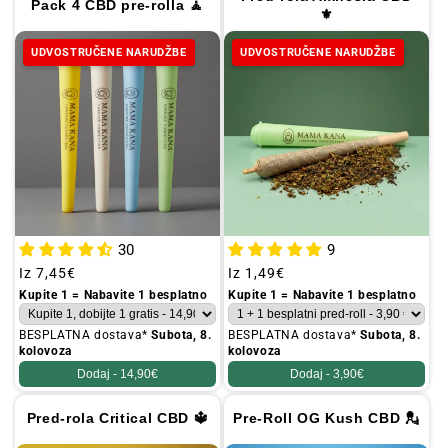
Pack 4 CBD pre-rolla 🧘
:
⚜
UDVOSTRUČENE NARUDŽBE
UDVOSTRUČENE NARUDŽBE
30
9
Redovna
Iz
7,45€
Redovna
Iz
1,49€
cijena
cijena
Kupite 1 = Nabavite 1 besplatno
Kupite 1 = Nabavite 1 besplatno
BESPLATNA dostava*
Subota, 8.
BESPLATNA dostava*
Subota, 8.
kolovoza
kolovoza
Dodaj -
14,90€
Dodaj -
3,90€
Pred-rola Critical CBD 🔱
Pre-Roll OG Kush CBD 💂