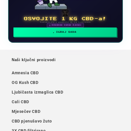
🏆
OSVOJITE 1 KG CBD-a!
Sudjelujte i popnite se na ljestvicu
🗓 NAGRADE SVAKI MJESEC
IGRAJ SADA
Naši ključni proizvodi
Amnesia CBD
OG Kush CBD
Ljubičasta izmaglica CBD
Cali CBD
Mjesečev CBD
CBD pjenušavo žuto
3X CBD filtrirano