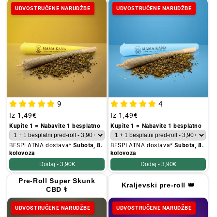
UDVOSTRUČENE NARUDŽBE
UDVOSTRUČENE NARUDŽBE
9
4
Redovna
Iz
1,49€
Redovna
Iz
1,49€
cijena
cijena
Kupite 1 = Nabavite 1 besplatno
Kupite 1 = Nabavite 1 besplatno
BESPLATNA dostava*
Subota, 8.
BESPLATNA dostava*
Subota, 8.
kolovoza
kolovoza
Dodaj -
3,90€
Dodaj -
3,90€
Pre-Roll Super Skunk
Kraljevski pre-roll 👑
CBD ⚕
UDVOSTRUČENE NARUDŽBE
UDVOSTRUČENE NARUDŽBE