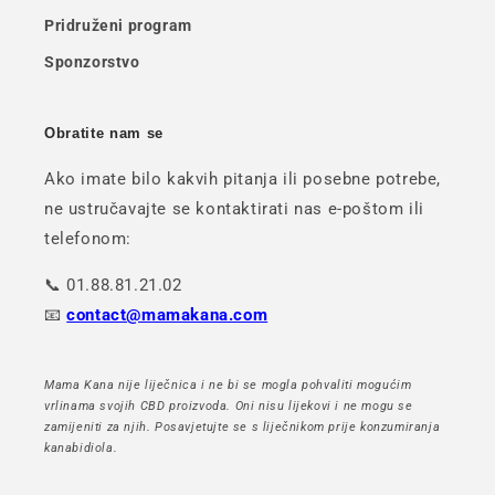
Pridruženi program
Sponzorstvo
Obratite nam se
Ako imate bilo kakvih pitanja ili posebne potrebe,
ne ustručavajte se kontaktirati nas e-poštom ili
telefonom:
📞 01.88.81.21.02
📧
contact@mamakana.com
Mama Kana nije liječnica i ne bi se mogla pohvaliti mogućim
vrlinama svojih CBD proizvoda. Oni nisu lijekovi i ne mogu se
zamijeniti za njih. Posavjetujte se s liječnikom prije konzumiranja
kanabidiola.