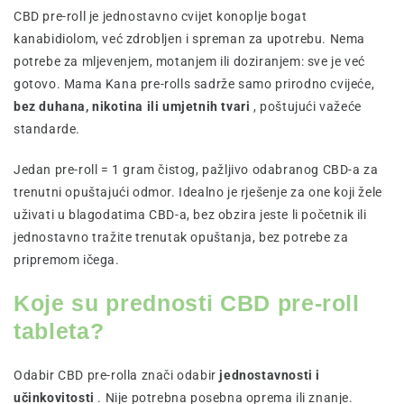
CBD pre-roll je jednostavno cvijet konoplje bogat
kanabidiolom, već zdrobljen i spreman za upotrebu. Nema
potrebe za mljevenjem, motanjem ili doziranjem: sve je već
gotovo. Mama Kana pre-rolls sadrže samo prirodno cvijeće,
bez duhana, nikotina ili umjetnih tvari
, poštujući važeće
standarde.
Jedan pre-roll = 1 gram čistog, pažljivo odabranog CBD-a za
trenutni opuštajući odmor. Idealno je rješenje za one koji žele
uživati u blagodatima CBD-a, bez obzira jeste li početnik ili
jednostavno tražite trenutak opuštanja, bez potrebe za
pripremom ičega.
Koje su prednosti CBD pre-roll
tableta?
Odabir CBD pre-rolla znači odabir
jednostavnosti i
učinkovitosti
. Nije potrebna posebna oprema ili znanje.