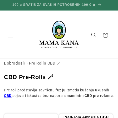
Prijeđi
100 g GRATIS ZA SVAKIH POTROŠENIH 100 € 🔥
na
sadržaj
Košara
Dobrodošli
›
Pre Rolls CBD 🪄
Z
CBD Pre-Rolls 🪄
b
Pre roll predstavlja savršenu fuziju između kušanja ukusnih
i
CBD
sojeva i iskustva bez napora s
maminim CBD pre rolama
.
r
k
a
Pred-rola Amnesia CBD