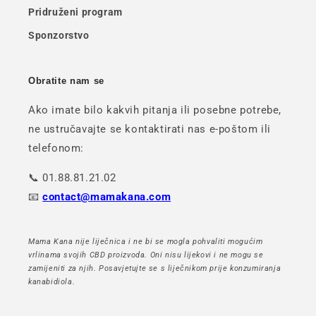
Pridruženi program
Sponzorstvo
Obratite nam se
Ako imate bilo kakvih pitanja ili posebne potrebe,
ne ustručavajte se kontaktirati nas e-poštom ili
telefonom:
📞 01.88.81.21.02
📧
contact@mamakana.com
Mama Kana nije liječnica i ne bi se mogla pohvaliti mogućim
vrlinama svojih CBD proizvoda. Oni nisu lijekovi i ne mogu se
zamijeniti za njih. Posavjetujte se s liječnikom prije konzumiranja
kanabidiola.