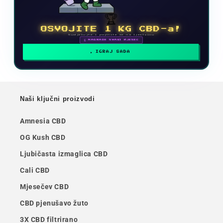
🏆
OSVOJITE 1 KG CBD-a!
Sudjelujte i popnite se na ljestvicu
🗓 NAGRADE SVAKI MJESEC
IGRAJ SADA
Naši ključni proizvodi
Amnesia CBD
OG Kush CBD
Ljubičasta izmaglica CBD
Cali CBD
Mjesečev CBD
CBD pjenušavo žuto
3X CBD filtrirano