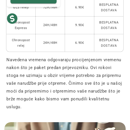
BESPLATNA
GLS releji
72H/96H
6.90€
DOSTAVA
Chronopost
BESPLATNA
24H/48H
9.90€
Express
DOSTAVA
Chronopost
BESPLATNA
24H/48H
6.90€
relej
DOSTAVA
Navedena vremena odgovaraju procijenjenom vremenu
nakon što je paket predan prijevozniku. Ovi rokovi
stoga ne uzimaju u obzir vrijeme potrebno za pripremu
vaše narudžbe prije otpreme. Činimo sve što je u našoj
moći da pripremimo i otpremimo vaše narudžbe što je
brže moguće kako bismo vam ponudili kvalitetnu
uslugu.