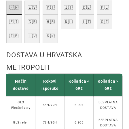
🇫🇷
🇪🇸
🇵🇹
🇮🇹
🇩🇪
🇵🇱
🇫🇮
🇬🇷
🇭🇷
🇳🇱
🇱🇹
🇸🇮
🇮🇪
🇱🇻
🇸🇰
DOSTAVA U HRVATSKA
METROPOLIT
Način
Rokovi
Košarica <
Košarica >
dostave
isporuke
69€
69€
GLS
BESPLATNA
48H/72H
6.90€
FlexDelivery
DOSTAVA
BESPLATNA
GLS releji
72H/96H
6.90€
DOSTAVA