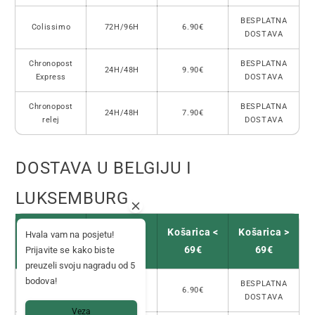
BESPLATNA
Colissimo
72H/96H
6.90€
DOSTAVA
Chronopost
BESPLATNA
24H/48H
9.90€
Express
DOSTAVA
Chronopost
BESPLATNA
24H/48H
7.90€
relej
DOSTAVA
DOSTAVA U BELGIJU I
LUKSEMBURG
Način
Rokovi
Košarica <
Košarica >
Hvala vam na posjetu!
dostave
isporuke
69€
69€
Prijavite se kako biste
preuzeli svoju nagradu od 5
bodova!
GLS
BESPLATNA
48H/72H
6.90€
FlexDelivery
DOSTAVA
Veza