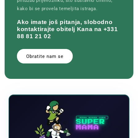
pritužbu prijevozniku, što sustavno činimo,
kako bi se provela temeljita istraga.
Ako imate još pitanja, slobodno
kontaktirajte obitelj Kana na +331
88 81 21 02
Obratite nam se
NOVA VIDEO IGRA
SUPER
MAMA