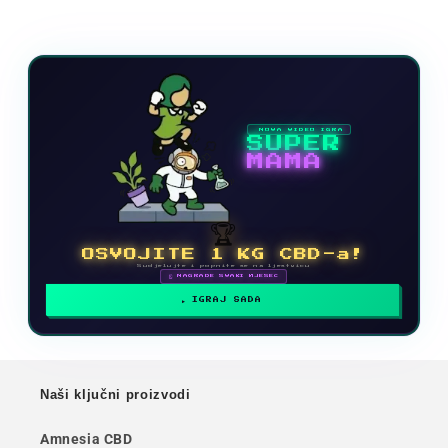
NOVA VIDEO IGRA
SUPER
MAMA
🏆
OSVOJITE 1 KG CBD-a!
Sudjelujte i popnite se na ljestvicu
🗓 NAGRADE SVAKI MJESEC
IGRAJ SADA
Naši ključni proizvodi
Amnesia CBD