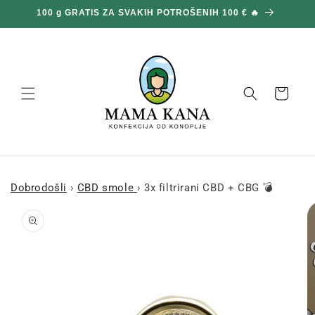
Prijeđi
100 g GRATIS ZA SVAKIH POTROŠENIH 100 € 🔥
na
sadržaj
Košara
Dobrodošli
›
CBD smole
›
3x filtrirani CBD + CBG 💣
Prijeđi na
informacije
o
proizvodu