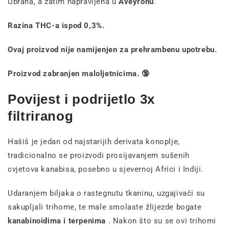
Ubrana, a zatim napravljena u
Aveyronu
.
Razina THC-a ispod 0,3%.
Ovaj proizvod nije namijenjen za prehrambenu upotrebu.
Proizvod zabranjen maloljetnicima. 🔞
Povijest i podrijetlo 3x
filtriranog
Hašiš je jedan od najstarijih derivata konoplje,
tradicionalno se proizvodi prosijavanjem sušenih
cvjetova kanabisa, posebno u sjevernoj Africi i Indiji.
Udaranjem biljaka o rastegnutu tkaninu, uzgajivači su
sakupljali trihome, te male smolaste žlijezde bogate
kanabinoidima i terpenima
. Nakon što su se ovi trihomi