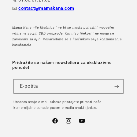
📞 01.88.81.21.02
📧
contact@mamakana.com
Mama Kana nije liječnica i ne bi se mogla pohvaliti mogućim
vrlinama svojih CBD proizvoda. Oni nisu lijekovi i ne mogu se
zamijeniti za njih. Posavjetujte se s liječnikom prije konzumiranja
kanabidiola.
Pridružite se našem newsletteru za ekskluzivne
ponude!
E-pošta
Unosom svoje e-mail adrese pristajete primati naše
komercijalne ponude putem e-maila svaki tjedan.
Facebook
Instagram
YouTube