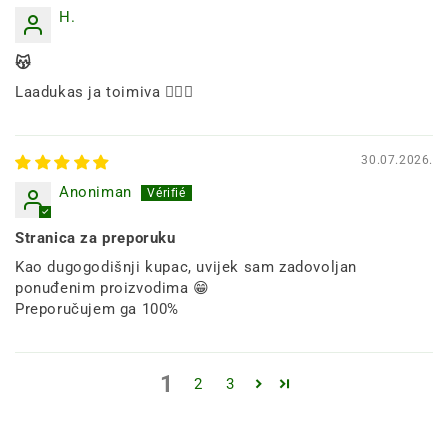
H.
😽
Laadukas ja toimiva ☝🏻🌸
30.07.2026.
Anoniman
Stranica za preporuku
Kao dugogodišnji kupac, uvijek sam zadovoljan
ponuđenim proizvodima 😁
Preporučujem ga 100%
1
2
3