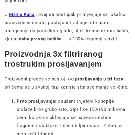
biljne tvari.
U
Mama Kana
, ovaj se postupak primjenjuje na lokalno
proizvedenu smolu, poštujući tradicije, što nam
omogućuje da ponudimo glatki, uljni, koncentrirani hašiš,
vjeran
duhu pravog hašiša
... u 100% legalnoj verziji.
Proizvodnja 3x filtriranog
trostrukim prosijavanjem
Proizvodni proces se sastoji od
prosijavanja u tri faze
,
pri čemu se u svakoj fazi koriste sita sve manje veličine.
Prvo prosijavanje:
osušeni cvjetovi konoplje
prolaze kroz grubo sito, otprilike 150-190 mikrona.
Ovim korakom uklanjaju se najveće čestice:
fragmenti stabljike, lišće i biljni ostaci. Zatim se
beru veći trihomi.