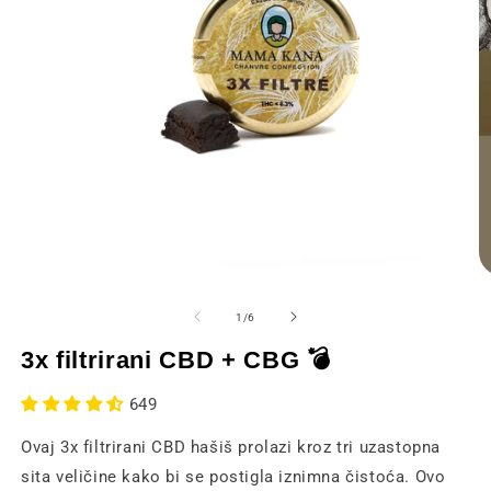
Otvaranje
O
medija
m
1
2
od
1
/
6
u
u
modalnom
m
3x filtrirani CBD + CBG 💣
prozoru
p
649
Ovaj 3x filtrirani CBD hašiš prolazi kroz tri uzastopna
sita veličine kako bi se postigla iznimna čistoća. Ovo