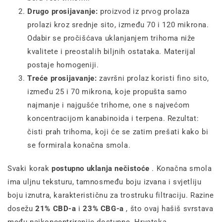
Drugo prosijavanje:
proizvod iz prvog prolaza
prolazi kroz srednje sito, između 70 i 120 mikrona.
Odabir se pročišćava uklanjanjem trihoma niže
kvalitete i preostalih biljnih ostataka. Materijal
postaje homogeniji.
Treće prosijavanje:
završni prolaz koristi fino sito,
između 25 i 70 mikrona, koje propušta samo
najmanje i najgušće trihome, one s najvećom
koncentracijom kanabinoida i terpena. Rezultat:
čisti prah trihoma, koji će se zatim prešati kako bi
se formirala konačna smola.
Svaki korak
postupno uklanja nečistoće
. Konačna smola
ima uljnu teksturu, tamnosmeđu boju izvana i svjetliju
boju iznutra, karakterističnu za trostruku filtraciju. Razine
dosežu
21% CBD-a
i
23% CBG-a
, što ovaj hašiš svrstava