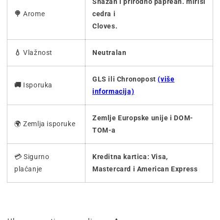
Snažan i prirodno paprean. mirisi
🍭
Arome
cedra i
Cloves.
💧
Vlažnost
Neutralan
GLS ili Chronopost
(više
🚚
Isporuka
informacija)
Zemlje Europske unije i DOM-
🌍 Zemlja isporuke
TOM-a
💳 Sigurno
Kreditna kartica: Visa,
plaćanje
Mastercard i American Express