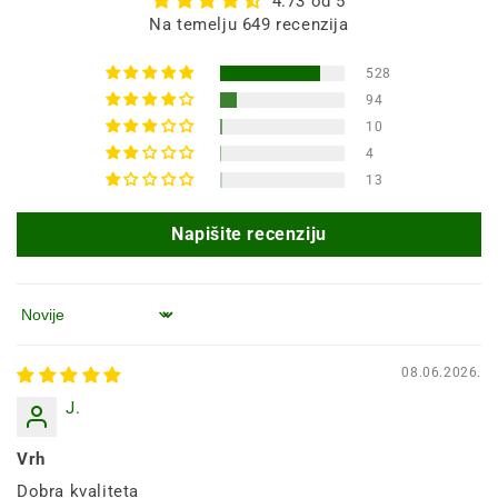
4.73 od 5
Na temelju 649 recenzija
528
94
10
4
13
Napišite recenziju
Poredaj po
08.06.2026.
J.
Vrh
Dobra kvaliteta