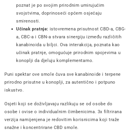
poznat je po svojim prirodnim umirujućim
svojstvima, doprinoseći općem osjećaju
smirenosti.
Učinak pratnje:
istovremena prisutnost CBD-a, CBG-
a, CBC-a i CBN-a stvara sinergiju između različitih
kanabinoida u biljci. Ova interakcija, poznata kao
učinak pratnje, omogućuje prirodnim spojevima u
konoplji da djeluju komplementarno.
Puni spektar ove smole čuva sve kanabinoide i terpene
prirodno prisutne u konoplji, za autentično i potpuno
iskustvo.
Osjeti koji se doživljavaju razlikuju se od osobe do
osobe i ovise o individualnim čimbenicima. 3x filtrirana
verzija namijenjena je redovitim korisnicima koji traže
snažne i koncentrirane CBD smole.