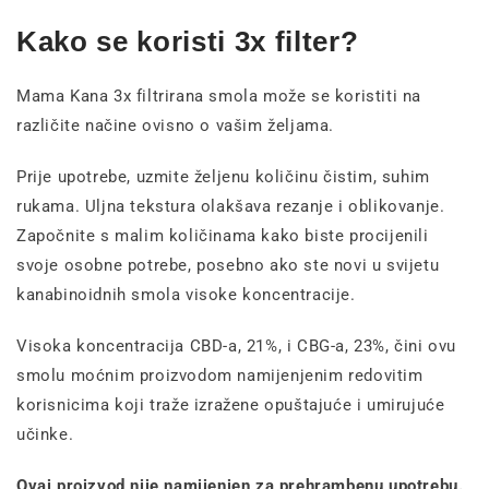
Kako se koristi 3x filter?
Mama Kana 3x filtrirana smola može se koristiti na
različite načine ovisno o vašim željama.
Prije upotrebe, uzmite željenu količinu čistim, suhim
rukama. Uljna tekstura olakšava rezanje i oblikovanje.
Započnite s malim količinama kako biste procijenili
svoje osobne potrebe, posebno ako ste novi u svijetu
kanabinoidnih smola visoke koncentracije.
Visoka koncentracija CBD-a, 21%, i CBG-a, 23%, čini ovu
smolu moćnim proizvodom namijenjenim redovitim
korisnicima koji traže izražene opuštajuće i umirujuće
učinke.
Ovaj proizvod nije namijenjen za prehrambenu upotrebu.