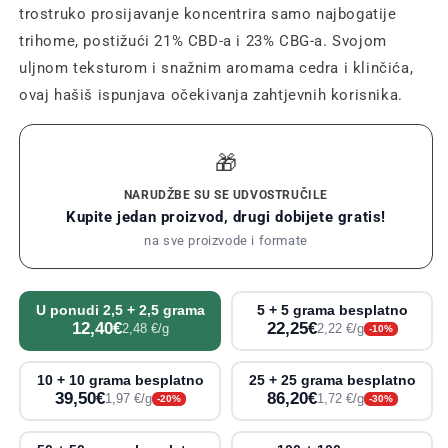
trostruko prosijavanje koncentrira samo najbogatije
trihome, postižući 21% CBD-a i 23% CBG-a. Svojom
uljnom teksturom i snažnim aromama cedra i klinčića,
ovaj hašiš ispunjava očekivanja zahtjevnih korisnika.
🎁
NARUDŽBE SU SE UDVOSTRUČILE
Kupite jedan proizvod, drugi dobijete gratis!
na sve proizvode i formate
U ponudi 2,5 + 2,5 grama
5 + 5 grama besplatno
12,40€
22,25€
2,48 €/g
2,22 €/g
-10%
10 + 10 grama besplatno
25 + 25 grama besplatno
39,50€
86,20€
1,97 €/g
1,72 €/g
-20%
-30%