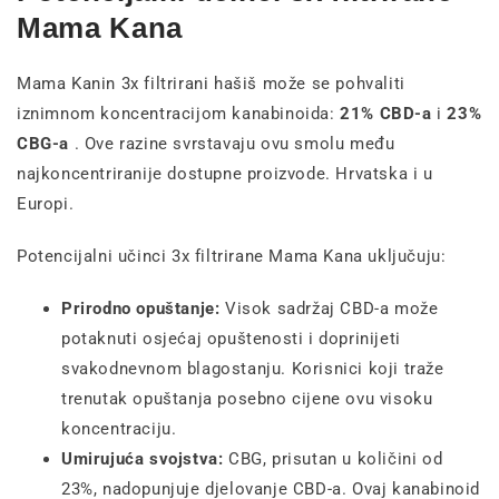
Mama Kana
Mama Kanin 3x filtrirani hašiš može se pohvaliti
iznimnom koncentracijom kanabinoida:
21% CBD-a
i
23%
CBG-a
. Ove razine svrstavaju ovu smolu među
najkoncentriranije dostupne proizvode. Hrvatska i u
Europi.
Potencijalni učinci 3x filtrirane Mama Kana uključuju:
Prirodno opuštanje:
Visok sadržaj CBD-a može
potaknuti osjećaj opuštenosti i doprinijeti
svakodnevnom blagostanju. Korisnici koji traže
trenutak opuštanja posebno cijene ovu visoku
koncentraciju.
Umirujuća svojstva:
CBG, prisutan u količini od
23%, nadopunjuje djelovanje CBD-a. Ovaj kanabinoid