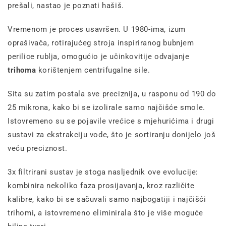
prešali, nastao je poznati hašiš.
Vremenom je proces usavršen. U 1980-ima, izum
oprašivača, rotirajućeg stroja inspiriranog bubnjem
perilice rublja, omogućio je učinkovitije odvajanje
trihoma
korištenjem centrifugalne sile.
Sita su zatim postala sve preciznija, u rasponu od 190 do
25 mikrona, kako bi se izolirale samo najčišće smole.
Istovremeno su se pojavile vrećice s mjehurićima i drugi
sustavi za ekstrakciju vode, što je sortiranju donijelo još
veću preciznost.
3x filtrirani sustav je stoga nasljednik ove evolucije:
kombinira nekoliko faza prosijavanja, kroz različite
kalibre, kako bi se sačuvali samo najbogatiji i najčišći
trihomi, a istovremeno eliminirala što je više moguće