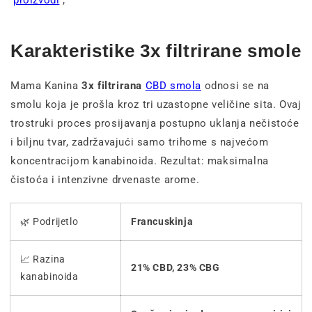
proizvodi
;
Karakteristike 3x filtrirane smole
Mama Kanina
3x filtrirana
CBD smola
odnosi se na
smolu koja je prošla kroz tri uzastopne veličine sita. Ovaj
trostruki proces prosijavanja postupno uklanja nečistoće
i biljnu tvar, zadržavajući samo trihome s najvećom
koncentracijom kanabinoida. Rezultat: maksimalna
čistoća i intenzivne drvenaste arome.
🌿 Podrijetlo
Francuskinja
📈 Razina
21% CBD, 23% CBG
kanabinoida