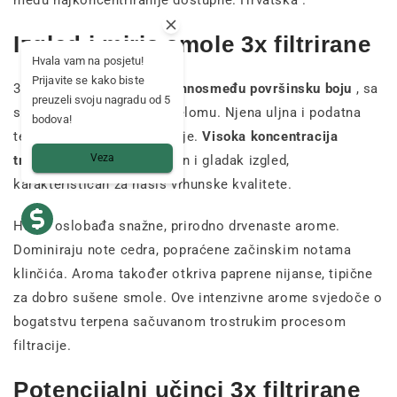
među najkoncentriranije dostupne. Hrvatska .
Izgled i miris smole 3x filtrirane
Hvala vam na posjetu!
Prijavite se kako biste
3x filtrirana smola ima
tamnosmeđu površinsku boju
, sa
preuzeli svoju nagradu od 5
svjetlijom jezgrom na prijelomu. Njena uljna i podatna
bodova!
tekstura olakšava rukovanje.
Visoka koncentracija
Veza
trihoma
daje joj kompaktan i gladak izgled,
karakterističan za hašiš vrhunske kvalitete.
Hašiš oslobađa snažne, prirodno drvenaste arome.
Dominiraju note cedra, popraćene začinskim notama
klinčića. Aroma također otkriva paprene nijanse, tipične
za dobro sušene smole. Ove intenzivne arome svjedoče o
bogatstvu terpena sačuvanom trostrukim procesom
filtracije.
Potencijalni učinci 3x filtrirane