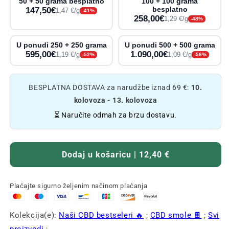
50 + 50 grama besplatno
100 + 100 grama
147,50€
besplatno
1,47 €/g
-41%
258,00€
1,29 €/g
-48%
U ponudi 250 + 250 grama
U ponudi 500 + 500 grama
595,00€
1.090,00€
1,19 €/g
1,09 €/g
-52%
-56%
BESPLATNA DOSTAVA za narudžbe iznad 69 €:
10.
kolovoza - 13. kolovoza
⏳ Naručite odmah za brzu dostavu.
Dodaj u košaricu | 12,40 €
Plaćajte sigurno željenim načinom plaćanja
Kolekcija(e):
Naši CBD bestseleri 🔥
;
CBD smole 🍫
;
Svi