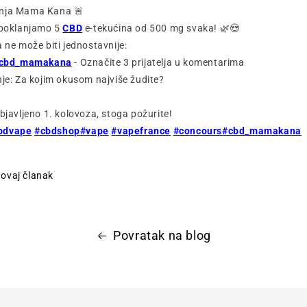
anja Mama Kana 🚨
j poklanjamo 5
CBD
e-tekućina od 500 mg svaka! 🌿😍
a ne može biti jednostavnije:
cbd_mamakana
- Označite 3 prijatelja u komentarima
nje: Za kojim okusom najviše žudite?
bjavljeno 1. kolovoza, stoga požurite!
bdvape
#cbdshop
#vape
#vapefrance
#concours
#cbd_mamakana
i ovaj članak
Povratak na blog