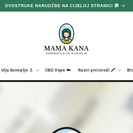
DVOSTRUKE NARUDŽBE NA CIJELOJ STRANICI 🎁
Ulja konoplje 💧
CBD Vape ☁️
Razni proizvodi 🖍️
Bl