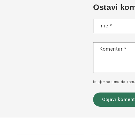
Ostavi ko
Ime
*
Komentar
*
Imajte na umu da komen