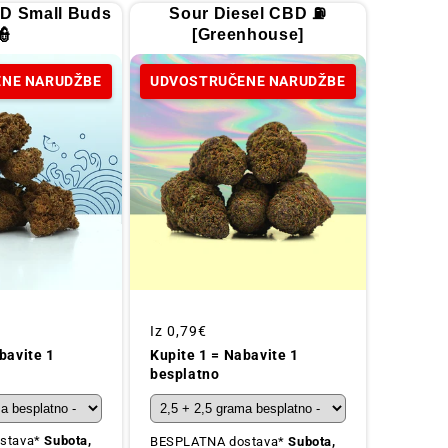
D Small Buds
Sour Diesel CBD ⛽
👮
[Greenhouse]
NE NARUDŽBE
UDVOSTRUČENE NARUDŽBE
Redovna
Iz
0,79€
cijena
bavite 1
Kupite 1 = Nabavite 1
besplatno
stava*
Subota,
BESPLATNA dostava*
Subota,