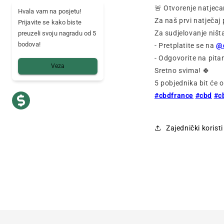
🚨 Otvorenje natjec
Hvala vam na posjetu!
Za naš prvi natječa
Prijavite se kako biste
Za sudjelovanje ništ
preuzeli svoju nagradu od 5
bodova!
- Pretplatite se na
@
- Odgovorite na pita
Veza
Sretno svima! 🍀
5 pobjednika bit će o
#cbdfrance
#cbd
#c
Zajednički korist