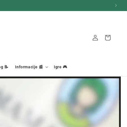
Košara
Veza
og 📝
Informacije 📰
Igre 🎮