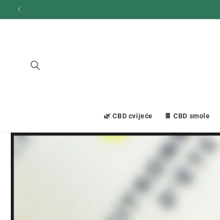
Prijeđi
na
sadržaj
🌿 CBD cvijeće
🍫 CBD smole