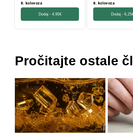
8. kolovoza
8. kolovoza
Dodaj -
4,95€
Dodaj -
6,25
Pročitajte ostale č