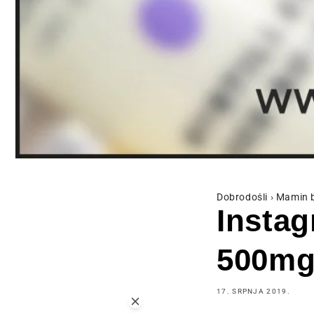
Dobrodošli
›
Mamin 
Instag
500mg
17. SRPNJA 2019.