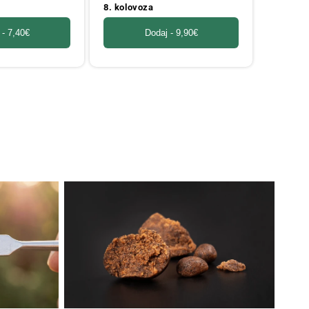
8. kolovoza
 -
7,40€
Dodaj -
9,90€