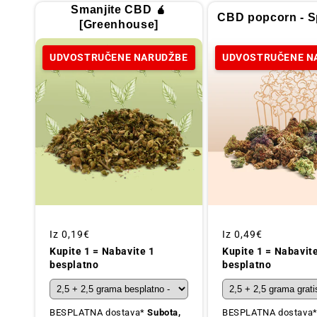
Smanjite CBD 🧉
CBD popcorn - Sp
[Greenhouse]
UDVOSTRUČENE NARUDŽBE
UDVOSTRUČENE N
Redovna
Iz
0,19€
Redovna
Iz
0,49€
cijena
cijena
Kupite 1 = Nabavite 1
Kupite 1 = Nabavit
besplatno
besplatno
BESPLATNA dostava*
Subota,
BESPLATNA dostava