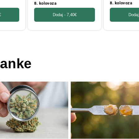
8. kolovoza
8. kolovoza
Dodaj
€
Dodaj -
7,40€
lanke