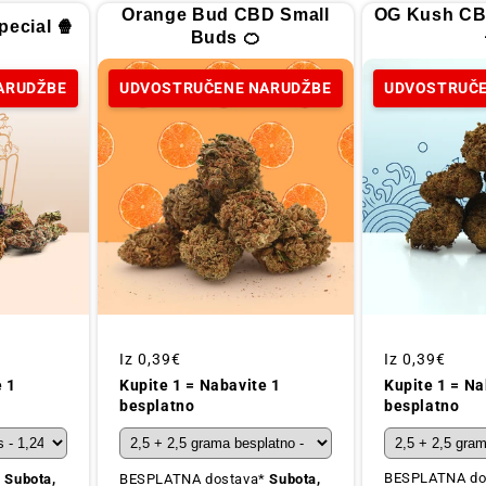
Orange Bud CBD Small
OG Kush CB
ecial 🍿
Buds 🍊
ARUDŽBE
UDVOSTRUČENE NARUDŽBE
UDVOSTRUČE
Redovna
Iz
0,39€
Redovna
Iz
0,39€
cijena
cijena
Kupite 1 = Na
e 1
Kupite 1 = Nabavite 1
besplatno
besplatno
BESPLATNA do
*
Subota,
BESPLATNA dostava*
Subota,