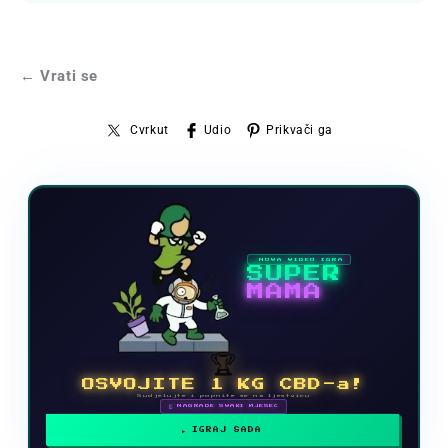
← Vrati se
Cvrkut
Udio
Prikvači ga
NOVA VIDEO IGRA
SUPER
MAMA
🏆
OSVOJITE 1 KG CBD-a!
Sudjelujte i popnite se na ljestvicu
🗓 NAGRADE SVAKI MJESEC
IGRAJ SADA