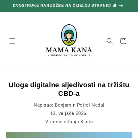
Prijeđi
DVOSTRUKE NARUDŽBE NA CIJELOJ STRANICI 🎁
1
na
sadržaj
Košara
Uloga digitalne sljedivosti na tržištu
CBD-a
Napisao:
Benjamin Poirel Nadal
12. veljače 2026.
Vrijeme čitanja
3
min