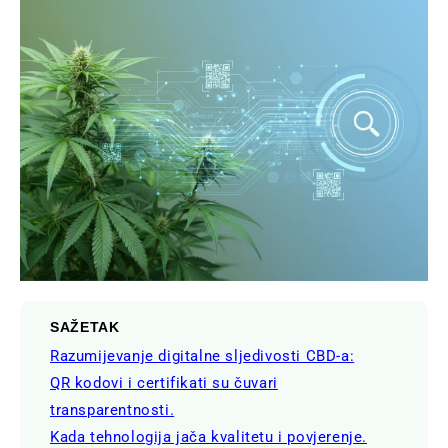
SAŽETAK
Razumijevanje digitalne sljedivosti CBD-a:
QR kodovi i certifikati su čuvari
transparentnosti.
Kada tehnologija jača kvalitetu i povjerenje.