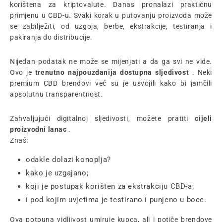
korištena za kriptovalute. Danas pronalazi praktičnu
primjenu u CBD-u. Svaki korak u putovanju proizvoda može
se zabilježiti, od uzgoja, berbe, ekstrakcije, testiranja i
pakiranja do distribucije.
Nijedan podatak ne može se mijenjati a da ga svi ne vide.
Ovo je
trenutno najpouzdanija dostupna sljedivost
. Neki
premium CBD brendovi već su je usvojili kako bi jamčili
apsolutnu transparentnost.
Zahvaljujući digitalnoj sljedivosti, možete pratiti
cijeli
proizvodni lanac
.
Znaš:
odakle dolazi konoplja?
kako je uzgajano;
koji je postupak korišten za ekstrakciju CBD-a;
i pod kojim uvjetima je testirano i punjeno u boce.
Ova potpuna vidljivost umiruje kupca, ali i potiče brendove