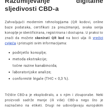
Razumijevanje digitalne
sljedivosti CBD-a
Zahvaljujući modernim tehnologijama (QR kodovi, online
baze podataka, certifikati za preuzimanje), svaka serija
konoplje je identificirana, registrirana i dostupna. U praksi to
znači da možete
skenirati QR kod
na boci ulja ili
vrećici
cvijeća
i pristupiti svim informacijama:
podrijetlo konoplje;
metoda ekstrakcije;
točne razine kanabinoida;
laboratorijske analize;
conformité légale (THC < 0,3 %).
Tržište CBD-a je eksplodiralo, a s njim i zlouporabe. Neki
proizvodi sadrže manje (ili više) CBD-a nego što je
naznačeno na etiketi. Drugi ne udovoljavaju europskim