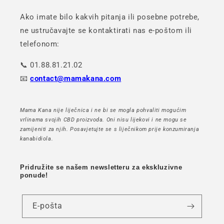
Ako imate bilo kakvih pitanja ili posebne potrebe,
ne ustručavajte se kontaktirati nas e-poštom ili
telefonom:
📞 01.88.81.21.02
📧
contact@mamakana.com
Mama Kana nije liječnica i ne bi se mogla pohvaliti mogućim
vrlinama svojih CBD proizvoda. Oni nisu lijekovi i ne mogu se
zamijeniti za njih. Posavjetujte se s liječnikom prije konzumiranja
kanabidiola.
Pridružite se našem newsletteru za ekskluzivne
ponude!
E-pošta