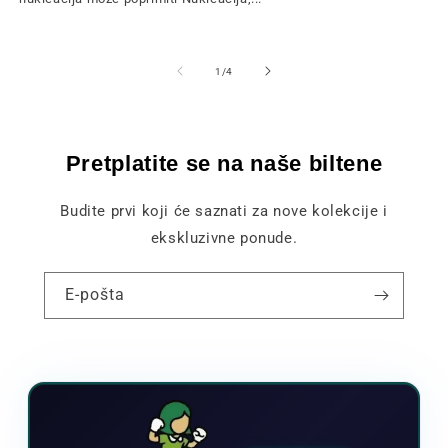
od
1
/
4
Pretplatite se na naše biltene
Budite prvi koji će saznati za nove kolekcije i
ekskluzivne ponude.
E-pošta