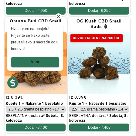
kolovoza
kolovoza
Dodaj -
4,95€
Dodaj -
6,25€
Orange Bud CBD Small
OG Kush CBD Small
Buds 🍊
Buds 👮
Hvala vam na posjetu!
Prijavite se kako biste
UDVOSTRUČENE NARUDŽBE
UDVOSTRUČENE NARUDŽBE
preuzeli svoju nagradu od 5
bodova!
Veza
Redovna
Iz
0,39€
Redovna
Iz
0,39€
cijena
cijena
Kupite 1 = Nabavite 1 besplatno
Kupite 1 = Nabavite 1 besplatno
BESPLATNA dostava*
Subota, 8.
BESPLATNA dostava*
Subota, 8.
kolovoza
kolovoza
Dodaj -
7,40€
Dodaj -
7,40€