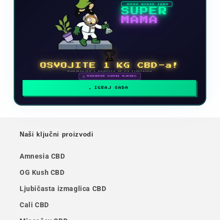
NOVA VIDEO IGRA
SUPER
MAMA
🏆
OSVOJITE 1 KG CBD-a!
Sudjelujte i popnite se na ljestvicu
🗓 NAGRADE SVAKI MJESEC
IGRAJ SADA
Naši ključni proizvodi
Amnesia CBD
OG Kush CBD
Ljubičasta izmaglica CBD
Cali CBD