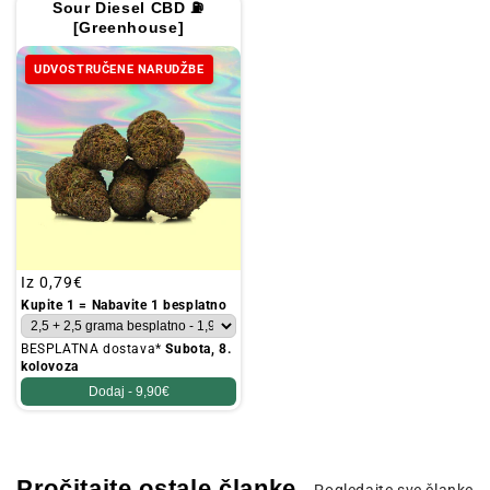
Sour Diesel CBD ⛽
[Greenhouse]
UDVOSTRUČENE NARUDŽBE
Redovna
Iz
0,79€
cijena
Kupite 1 = Nabavite 1 besplatno
BESPLATNA dostava*
Subota, 8.
kolovoza
Dodaj -
9,90€
Pročitajte ostale članke
Pogledajte sve članke