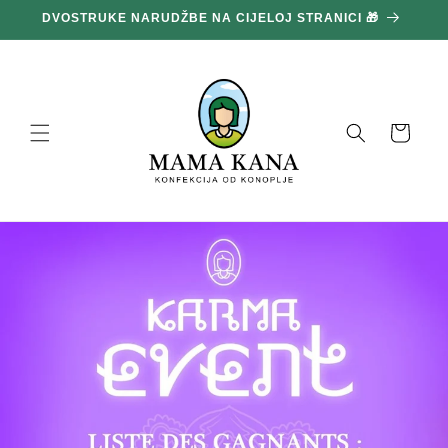
Prijeđi
DVOSTRUKE NARUDŽBE NA CIJELOJ STRANICI 🎁
1
na
sadržaj
Košara