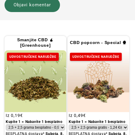
Smanjite CBD 🧉
CBD popcorn - Special 🍿
[Greenhouse]
UDVOSTRUČENE NARUDŽBE
UDVOSTRUČENE NARUDŽBE
Redovna
Iz
0,19€
Redovna
Iz
0,49€
cijena
cijena
Kupite 1 = Nabavite 1 besplatno
Kupite 1 = Nabavite 1 besplatno
BESPLATNA dostava*
Subota, 8.
BESPLATNA dostava*
Subota, 8.