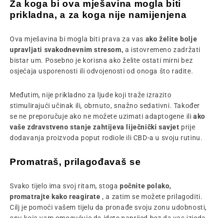
Za koga bi ova mješavina mogla biti
prikladna, a za koga nije namijenjena
Ova mješavina bi mogla biti prava za vas
ako želite bolje
upravljati svakodnevnim stresom,
a istovremeno zadržati
bistar um. Posebno je korisna ako želite ostati mirni bez
osjećaja usporenosti ili odvojenosti od onoga što radite.
Međutim, nije prikladno za ljude koji traže izrazito
stimulirajući učinak ili, obrnuto, snažno sedativni. Također
se ne preporučuje ako ne možete uzimati adaptogene ili
ako
vaše zdravstveno stanje zahtijeva liječnički savjet
prije
dodavanja proizvoda poput rodiole ili CBD-a u svoju rutinu.
Promatraš, prilagođavaš se
Svako tijelo ima svoj ritam, stoga
počnite polako,
promatrajte kako reagirate
, a zatim se možete prilagoditi.
Cilj je pomoći vašem tijelu da pronađe svoju zonu udobnosti,