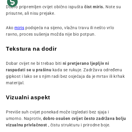
Dobro pripremljen cvijet obično ispušta
čist miris.
Note su
prisutne, ali nisu prejake.
Ako
miris
podsjeća na sijeno, vlažnu travu ili nešto vrlo
ravno, proces sušenja možda nije bio potpun.
Tekstura na dodir
Dobar cvijet ne bi trebao biti
ni pretjerano ljepljiv ni
raspadati se u prašinu
kada se rukuje. Zadržava određenu
gipkost i lako se s njim radi bez osjećaja da je mrtav ili krhak
materijal.
Vizualni aspekt
Previše suh cvijet ponekad može izgledati bez sjaja i
umorno. Naprotiv,
dobro osušen cvijet često zadržava bolju
vizualnu privlačnost
, čistu strukturu i prirodne boje.