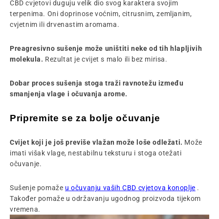
CBD cvjetovi duguju velik dio svog karaktera svojim
terpenima. Oni doprinose voćnim, citrusnim, zemljanim,
cvjetnim ili drvenastim aromama.
Preagresivno sušenje može uništiti neke od tih hlapljivih
molekula.
Rezultat je cvijet s malo ili bez mirisa.
Dobar proces sušenja stoga traži ravnotežu između
smanjenja vlage i očuvanja arome.
Pripremite se za bolje očuvanje
Cvijet koji je još previše vlažan može loše odležati.
Može
imati višak vlage, nestabilnu teksturu i stoga otežati
očuvanje.
Sušenje pomaže
u očuvanju vaših CBD cvjetova konoplje
.
Također pomaže u održavanju ugodnog proizvoda tijekom
vremena.