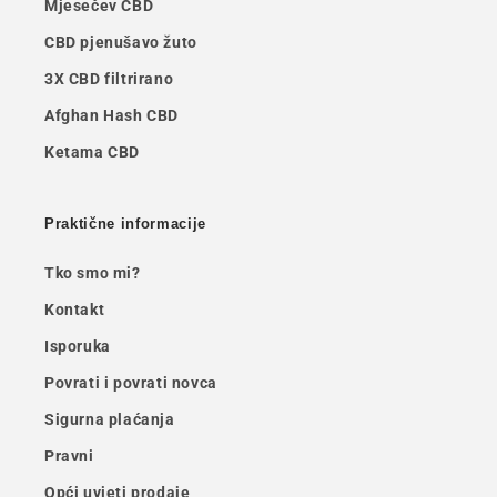
Mjesečev CBD
CBD pjenušavo žuto
3X CBD filtrirano
Afghan Hash CBD
Ketama CBD
Praktične informacije
Tko smo mi?
Kontakt
Isporuka
Povrati i povrati novca
Sigurna plaćanja
Pravni
Opći uvjeti prodaje