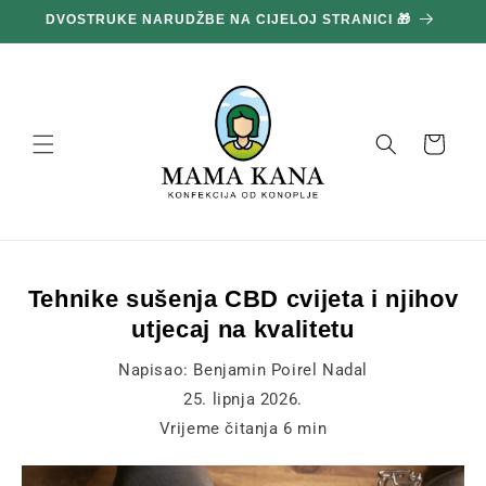
Prijeđi
100 g GRATIS ZA SVAKIH POTROŠENIH 100 € 🔥
na
sadržaj
Košara
Tehnike sušenja CBD cvijeta i njihov
utjecaj na kvalitetu
Napisao:
Benjamin Poirel Nadal
25. lipnja 2026.
Vrijeme čitanja
6
min