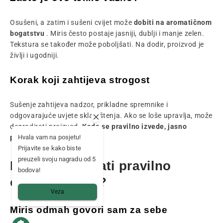
Osušeni, a zatim i sušeni cvijet može
dobiti na aromatičnom
bogatstvu
. Miris često postaje jasniji, dublji i manje zelen.
Tekstura se također može poboljšati. Na dodir, proizvod je
življi i ugodniji.
Korak koji zahtijeva strogost
Sušenje zahtijeva nadzor, prikladne spremnike i
odgovarajuće uvjete skladištenja. Ako se loše upravlja, može
degradirati proizvod.
Kada se pravilno izvede, jasno
Hvala vam na posjetu!
povećava vrijednost uroda.
Prijavite se kako biste
preuzeli svoju nagradu od 5
Kako prepoznati pravilno
bodova!
osušeni cvijet?
Veza
Miris odmah govori sam za sebe