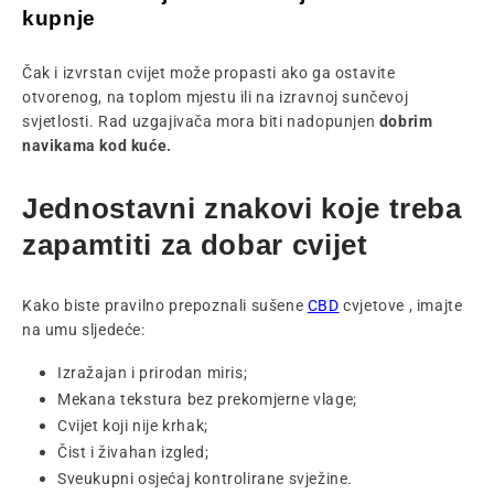
kupnje
Čak i izvrstan cvijet može propasti ako ga ostavite
otvorenog, na toplom mjestu ili na izravnoj sunčevoj
svjetlosti. Rad uzgajivača mora biti nadopunjen
dobrim
navikama kod kuće.
Jednostavni znakovi koje treba
zapamtiti za dobar cvijet
Kako biste pravilno prepoznali sušene
CBD
cvjetove
, imajte
na umu sljedeće:
Izražajan i prirodan miris;
Mekana tekstura bez prekomjerne vlage;
Cvijet koji nije krhak;
Čist i živahan izgled;
Sveukupni osjećaj kontrolirane svježine.