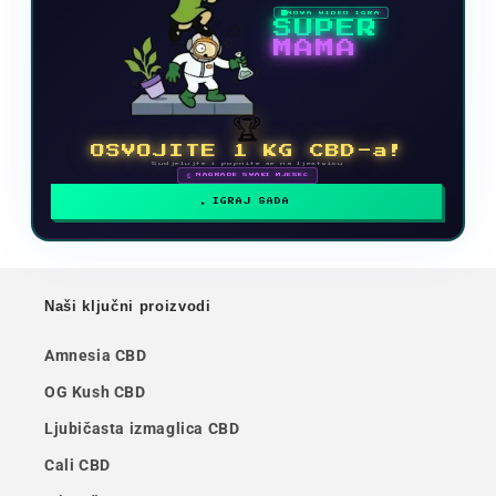
NOVA VIDEO IGRA
SUPER
MAMA
🏆
OSVOJITE 1 KG CBD-a!
Sudjelujte i popnite se na ljestvicu
🗓 NAGRADE SVAKI MJESEC
IGRAJ SADA
Naši ključni proizvodi
Amnesia CBD
OG Kush CBD
Ljubičasta izmaglica CBD
Cali CBD