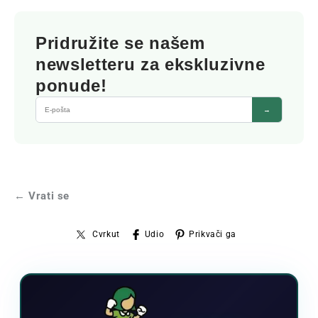
Pridružite se našem
newsletteru za ekskluzivne
ponude!
→
← Vrati se
Cvrkut
Udio
Prikvači ga