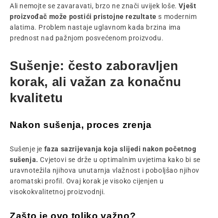
Ali nemojte se zavaravati, brzo ne znači uvijek loše.
Vješt
proizvođač može postići pristojne rezultate
s modernim
alatima. Problem nastaje uglavnom kada brzina ima
prednost nad pažnjom posvećenom proizvodu.
Sušenje: često zaboravljen
korak, ali važan za konačnu
kvalitetu
Nakon sušenja, proces zrenja
Sušenje je
faza sazrijevanja koja slijedi nakon početnog
sušenja.
Cvjetovi se drže u optimalnim uvjetima kako bi se
uravnotežila njihova unutarnja vlažnost i poboljšao njihov
aromatski profil. Ovaj korak je visoko cijenjen u
visokokvalitetnoj proizvodnji.
Zašto je ovo toliko važno?