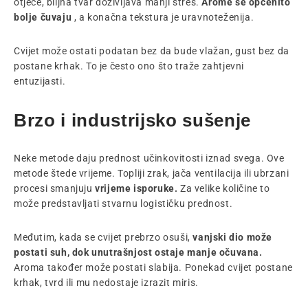
otječe, biljna tvar doživljava manji stres.
Arome se općenito
bolje čuvaju
, a konačna tekstura je uravnoteženija.
Cvijet može ostati podatan bez da bude vlažan, gust bez da
postane krhak. To je često ono što traže zahtjevni
entuzijasti.
Brzo i industrijsko sušenje
Neke metode daju prednost učinkovitosti iznad svega. Ove
metode štede vrijeme. Topliji zrak, jača ventilacija ili ubrzani
procesi smanjuju
vrijeme isporuke.
Za velike količine to
može predstavljati stvarnu logističku prednost.
Međutim, kada se cvijet prebrzo osuši,
vanjski dio može
postati suh, dok unutrašnjost ostaje manje očuvana.
Aroma također može postati slabija. Ponekad cvijet postane
krhak, tvrd ili mu nedostaje izrazit miris.