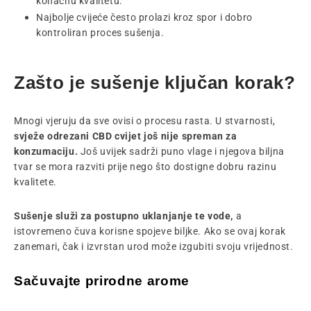
konačnu kvalitetu.
Najbolje cvijeće često prolazi kroz spor i dobro
kontroliran proces sušenja.
Zašto je sušenje ključan korak?
Mnogi vjeruju da sve ovisi o procesu rasta. U stvarnosti,
svježe odrezani CBD cvijet još nije spreman za
konzumaciju.
Još uvijek sadrži puno vlage i njegova biljna
tvar se mora razviti prije nego što dostigne dobru razinu
kvalitete.
Sušenje služi za
postupno uklanjanje te vode,
a
istovremeno čuva korisne spojeve biljke. Ako se ovaj korak
zanemari, čak i izvrstan urod može izgubiti svoju vrijednost.
Sačuvajte prirodne arome