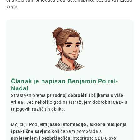
onu koja vam omogućuje da idete naprijed bez da vas izjeda
stres.
Članak je napisao Benjamin Poirel-
Nadal
Strastven prema
prirodnoj dobrobiti
i
biljkama s više
vrlina
, već nekoliko godina istražujem dobrobiti
CBD-
a
i njegovih različitih oblika.
Moj cilj? Podijeliti
jasne informacije
,
iskrena mišljenja
i
praktične savjete
koji će vam pomoći da s
povjerenjem i bezbrižnošću
integrirate CBD u svoj