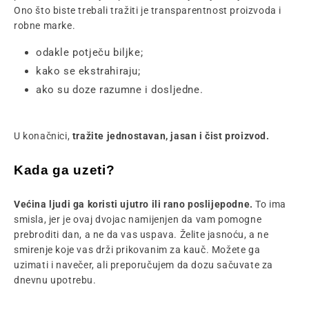
Ono što biste trebali tražiti je transparentnost proizvoda i
robne marke.
odakle potječu biljke;
kako se ekstrahiraju;
ako su doze razumne i dosljedne.
U konačnici,
tražite jednostavan, jasan i čist proizvod.
Kada ga uzeti?
Većina ljudi ga koristi ujutro ili rano poslijepodne.
To ima
smisla, jer je ovaj dvojac namijenjen da vam pomogne
prebroditi dan, a ne da vas uspava. Želite jasnoću, a ne
smirenje koje vas drži prikovanim za kauč. Možete ga
uzimati i navečer, ali preporučujem da dozu sačuvate za
dnevnu upotrebu.