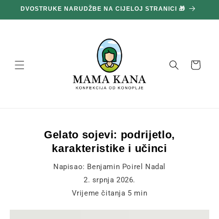
Prijeđi
DVOSTRUKE NARUDŽBE NA CIJELOJ STRANICI 🎁
1
na
sadržaj
Košara
Gelato sojevi: podrijetlo,
karakteristike i učinci
Napisao:
Benjamin Poirel Nadal
2. srpnja 2026.
Vrijeme čitanja
5
min