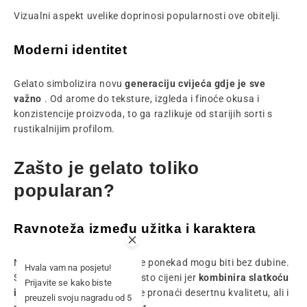
Vizualni aspekt uvelike doprinosi popularnosti
ove obitelji.
Moderni identitet
Gelato simbolizira novu
generaciju cvijeća gdje je sve
važno
. Od arome do teksture, izgleda i finoće okusa i
konzistencije proizvoda, to ga razlikuje od starijih sorti s
rustikalnijim profilom.
Zašto je gelato toliko
popularan?
Ravnoteža između užitka i karaktera
Neke vrlo slatke cvjetne note ponekad mogu biti bez dubine.
Hvala vam na posjetu!
S druge strane, gelato se često cijeni jer
kombinira slatkoću
Prijavite se kako biste
i složenost.
U njemu možete pronaći desertnu kvalitetu, ali i
preuzeli svoju nagradu od 5