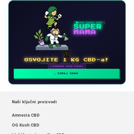
NOVA VIDEO IGRA
SUPER
MAMA
🏆
OSVOJITE 1 KG CBD-a!
Sudjelujte i popnite se na ljestvicu
🗓 NAGRADE SVAKI MJESEC
IGRAJ SADA
Naši ključni proizvodi
Amnesia CBD
OG Kush CBD