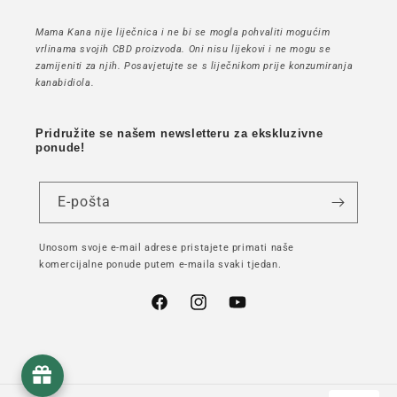
Mama Kana nije liječnica i ne bi se mogla pohvaliti mogućim
vrlinama svojih CBD proizvoda. Oni nisu lijekovi i ne mogu se
zamijeniti za njih. Posavjetujte se s liječnikom prije konzumiranja
kanabidiola.
Pridružite se našem newsletteru za ekskluzivne
ponude!
E-pošta
Unosom svoje e-mail adrese pristajete primati naše
komercijalne ponude putem e-maila svaki tjedan.
Facebook
Instagram
YouTube