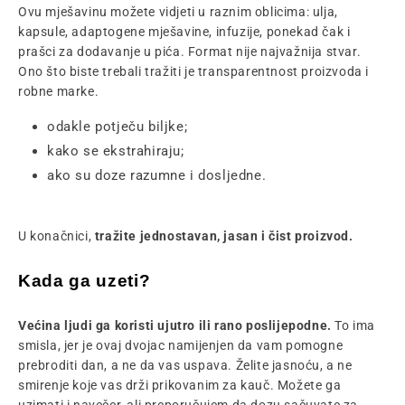
Ovu mješavinu možete vidjeti u raznim oblicima: ulja,
kapsule, adaptogene mješavine, infuzije, ponekad čak i
prašci za dodavanje u pića. Format nije najvažnija stvar.
Ono što biste trebali tražiti je transparentnost proizvoda i
robne marke.
odakle potječu biljke;
kako se ekstrahiraju;
ako su doze razumne i dosljedne.
U konačnici,
tražite jednostavan, jasan i čist proizvod.
Kada ga uzeti?
Većina ljudi ga koristi ujutro ili rano poslijepodne.
To ima
smisla, jer je ovaj dvojac namijenjen da vam pomogne
prebroditi dan, a ne da vas uspava. Želite jasnoću, a ne
smirenje koje vas drži prikovanim za kauč. Možete ga