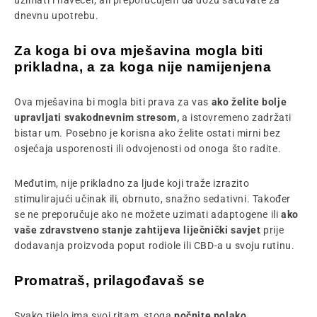
uzimati i navečer, ali preporučujem da dozu sačuvate za
dnevnu upotrebu.
Za koga bi ova mješavina mogla biti
prikladna, a za koga nije namijenjena
Ova mješavina bi mogla biti prava za vas
ako želite bolje
upravljati svakodnevnim stresom,
a istovremeno zadržati
bistar um. Posebno je korisna ako želite ostati mirni bez
osjećaja usporenosti ili odvojenosti od onoga što radite.
Međutim, nije prikladno za ljude koji traže izrazito
stimulirajući učinak ili, obrnuto, snažno sedativni. Također
se ne preporučuje ako ne možete uzimati adaptogene ili
ako
vaše zdravstveno stanje zahtijeva liječnički savjet
prije
dodavanja proizvoda poput rodiole ili CBD-a u svoju rutinu.
Promatraš, prilagođavaš se
Svako tijelo ima svoj ritam, stoga
počnite polako,