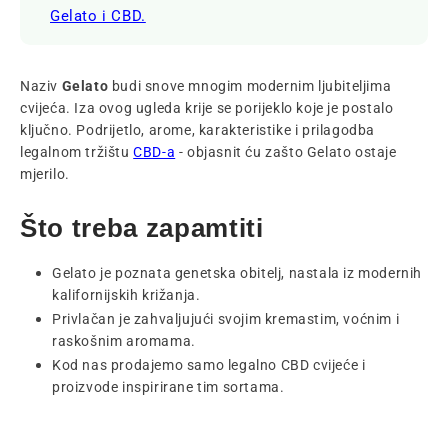
Gelato i CBD.
Naziv
Gelato
budi snove mnogim modernim ljubiteljima
cvijeća. Iza ovog ugleda krije se porijeklo koje je postalo
ključno. Podrijetlo, arome, karakteristike i prilagodba
legalnom
tržištu
CBD-a
- objasnit ću zašto Gelato ostaje
mjerilo.
Što treba zapamtiti
Gelato je poznata genetska obitelj, nastala iz modernih
kalifornijskih križanja.
Privlačan je zahvaljujući svojim kremastim, voćnim i
raskošnim aromama.
Kod nas prodajemo samo legalno CBD cvijeće i
proizvode inspirirane tim sortama.