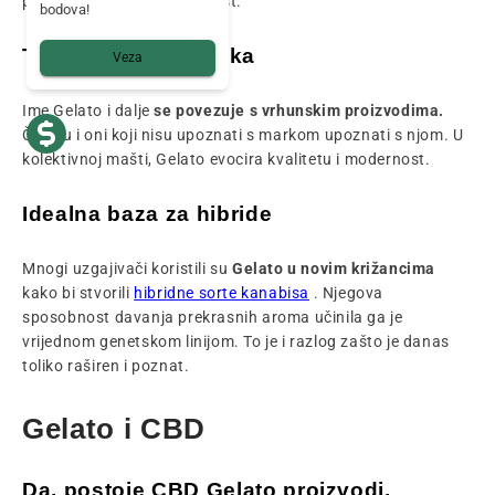
pravu aromatičnu prisutnost.
bodova!
Trajna vrhunska slika
Veza
Ime Gelato i dalje
se povezuje s vrhunskim proizvodima.
Čak su i oni koji nisu upoznati s markom upoznati s njom. U
kolektivnoj mašti, Gelato evocira kvalitetu i modernost.
Idealna baza za hibride
Mnogi uzgajivači koristili su
Gelato u novim križancima
kako bi stvorili
hibridne sorte kanabisa
. Njegova
sposobnost davanja prekrasnih aroma učinila ga je
vrijednom genetskom linijom. To je i razlog zašto je danas
toliko raširen i poznat.
Gelato i CBD
Da, postoje CBD Gelato proizvodi.