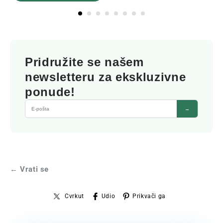
Pridružite se našem
newsletteru za ekskluzivne
ponude!
→
← Vrati se
Cvrkut
Udio
Prikvači ga