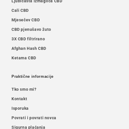
Ljubičasta izmaglica CBD
Cali CBD
Mjesečev CBD
CBD pjenušavo žuto
3X CBD filtrirano
Afghan Hash CBD
Ketama CBD
Praktične informacije
Tko smo mi?
Kontakt
Isporuka
Povrati i povrati novca
Sigurna plaćanja