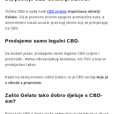
Tržište CBD-a sada nudi
CBD cvijeće
inspirirano obitelji
Gelato.
Cilj je ponovno stvoriti njegove aromatične note, a
istovremeno ostati unutar pravnog okvira koji se primjenjuje
na CBD.
Prodajemo samo legalni CBD.
Da budem jasan: prodajemo samo legalno CBD cvijeće i
proizvode
.
Nema rekreacijskog kanabisa, niti THC-a koji se
prodaje kao takav.
Kada na našoj stranici vidite Gelato, to je CBD verzija
koja je
u skladu s propisima.
Zašto Gelato tako dobro djeluje s CBD-
om?
Potrošači CBD-a često traže zadovoljavajuće iskustvo okusa