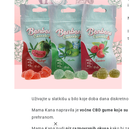
Uživajte u slatkišu u bilo koje doba dana diskretno
Mama Kana napravila je
voćne CBD gume koje su 
prehranom.
Mama Kana nudi
niz raznovrsnih okusa
kako bi za