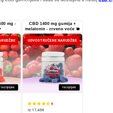
00 mg -
CBD 1400 mg gumija +

melatonin - crveno voće 🫐
ARUDŽBE
UDVOSTRUČENE NARUDŽBE
Iscrpljen
Iscrpljen
6
Redovna
Iz
17,45€