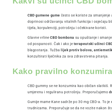
Kakvi su učinci CBD b
CBD gumene gume
često se koriste za smanjenje a
doprinosi održavanju vitalnih funkcija i osjećaju 
tijela, korpulenciji, potrošnju i očekivane koristi.
Glavne vrline
CBD bombona
su opuštanje i smanje
od pospanosti. Čak i ako je
terapeutski učinci C
blagostanja. Tužba
lijek protiv bolova, antiemeti
konzultirati liječnika za sva zdravstvena pitanja.
Kako pravilno konzumira
CBD gummy se ne konzumira kao običan slatkiš. Re
umjerenu i reguliranu potrošnju. Preporučujemo
d
Gumije mame Kane sadrže po 30 mg CBD-a. To je ekv
trudnicama. Preporučuje se da ne vozite nakon što