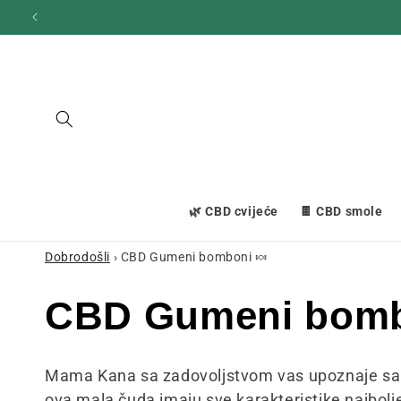
Prijeđi
na
sadržaj
🌿 CBD cvijeće
🍫 CBD smole
Dobrodošli
›
CBD Gumeni bomboni 🍬
K
CBD Gumeni bomb
o
Mama Kana sa zadovoljstvom vas upoznaje sa s
ova mala čuda imaju sve karakteristike najbo