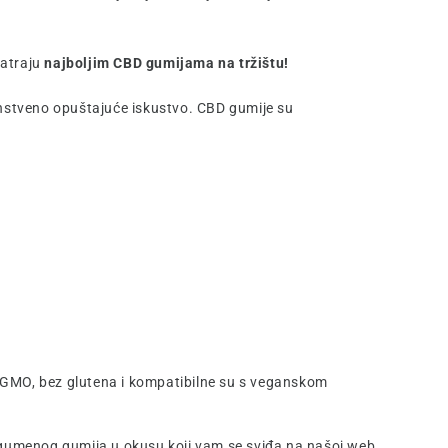
matraju
najboljim CBD gumijama na tržištu!
instveno opuštajuće iskustvo. CBD gumije su
GMO, bez glutena i kompatibilne su s veganskom
D gumenog gumija u okusu koji vam se sviđa na našoj web