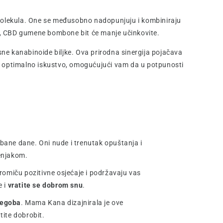
 molekula. One se međusobno nadopunjuju i kombiniraju
ta, CBD gumene bombone bit će manje učinkovite.
e kanabinoide biljke. Ova prirodna sinergija pojačava
mči optimalno iskustvo, omogućujući vam da u potpunosti
bane dane. Oni nude i trenutak opuštanja i
enjakom.
romiču pozitivne osjećaje i podržavaju vas
e i
vratite se dobrom snu
.
tegoba
. Mama Kana dizajnirala je ove
tite dobrobit.