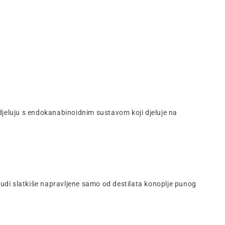
 djeluju s endokanabinoidnim sustavom koji djeluje na
nudi slatkiše napravljene samo od destilata konoplje punog