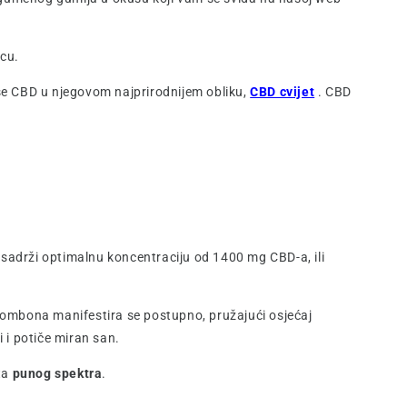
icu.
se CBD u njegovom najprirodnijem obliku,
CBD cvijet
. CBD
adrži optimalnu koncentraciju od 1400 mg CBD-a, ili
mbona manifestira se postupno, pružajući osjećaj
 i potiče miran san.
ta
punog spektra
.