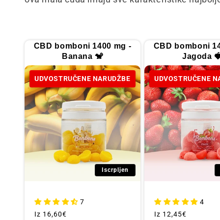
l
e
CBD bomboni 1400 mg -
CBD bomboni 14
k
Banana 🐒
Jagoda 
UDVOSTRUČENE NARUDŽBE
UDVOSTRUČENE N
c
i
j
a
Iscrpljen
:
7
4
Redovna
Iz
16,60€
Redovna
Iz
12,45€