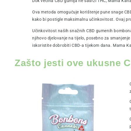
Dok većina CBD gumija ne sadrži THC, Mama Kana 
Ova metoda omogućuje korištenje pune snage CBD-a
kako bi postigle maksimalnu učinkovitost. Ovaj pr
Učinkovitost naših snažnih CBD gumenih bombona t
njihovo djelovanje na tijelo, posebno za smanjenj
iskoristite dobrobiti CBD-a tijekom dana. Mama 
Zašto jesti ove ukusne 