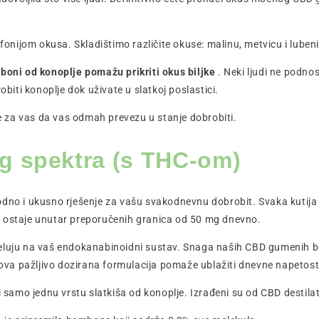
nijom okusa. Skladištimo različite okuse: malinu, metvicu i luben
oni od konoplje pomažu prikriti okus biljke
. Neki ljudi ne podno
iti konoplje dok uživate u slatkoj poslastici.
 za vas da vas odmah prevezu u stanje dobrobiti.
g spektra (s THC-om)
o i ukusno rješenje za vašu svakodnevnu dobrobit. Svaka kutija s
k ostaje unutar preporučenih granica od 50 mg dnevno.
uju na vaš endokanabinoidni sustav. Snaga naših CBD gumenih bo
ihova pažljivo dozirana formulacija pomaže ublažiti dnevne napetosti
samo jednu vrstu slatkiša od konoplje. Izrađeni su od CBD destila