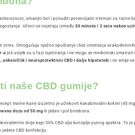
ombona?
nksioznost, smanjiti bol i ponuditi potencijalni tretman za razne b
blagostanja. Učinci se osjećaju između
30 minuta i 2 sata nakon u
n stres. Omogućuju nježno opuštanje i bez ometanja svakodnevnih ak
BD-a
još uvijek su u fazi ispitivanja i ne mogu se medicinski smatrati
k, anksiolitik i neuroprotektivni CBD i dalje hipotetski
i ne smije s
ti naše CBD gumije?
cept mame Kane izuzetno je učinkovit kanabinoidni koktel (45 mg k
nevnu dozu od 50 mg
ili jedan i pol bombona.
ivalentno dvije kapi 30% CBD ulja konoplje punog spektra. To je p
 jedete CBD konfekciju.