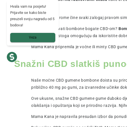
Hvala vam na posjetu!
stranici.
Prijavite se kako biste
Naše snažne arome čine svaki zalogaj pravom simfo
preuzeli svoju nagradu od 5
bodova!
Ali zašto kupovati bombone bogate CBD-om?
Bomb
bomboni vam stoga omogućuju da iskoristite dobrob
Veza
Mama Kana pripremila je voćne ili minty CBD gume
Snažni CBD slatkiš puno
Naše moćne CBD gumene bombone doista su prirodn
približno 40 mg po gumi, za izvanredne učinke do
Ove ukusne, snažne CBD gumene gume duboko djel
olakšanja i opuštanja koji se prirodno razvija. Nj
Mama Kana je napravila presudan izbor da ponudi 