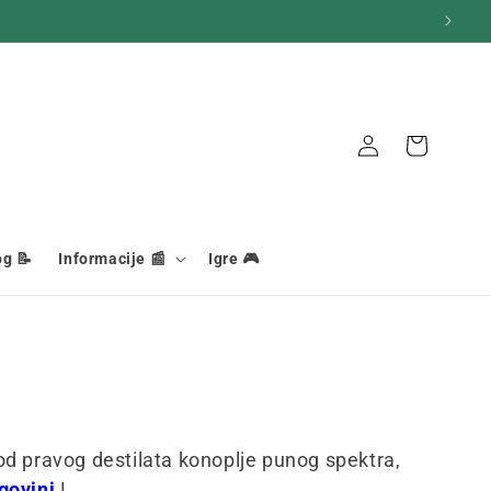
Košara
Veza
og 📝
Informacije 📰
Igre 🎮
 pravog destilata konoplje punog spektra,
govini
!