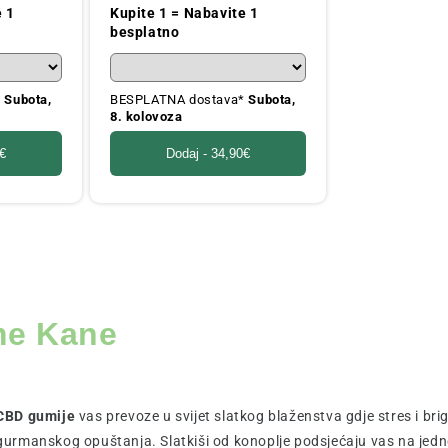
cijena
e 1
Kupite 1 = Nabavite 1
besplatno
*
Subota,
BESPLATNA dostava*
Subota,
8. kolovoza
€
Dodaj -
34,90€
me Kane
CBD gumije
vas prevoze u svijet slatkog blaženstva gdje stres i bri
gurmanskog opuštanja. Slatkiši od konoplje podsjećaju vas na jedno