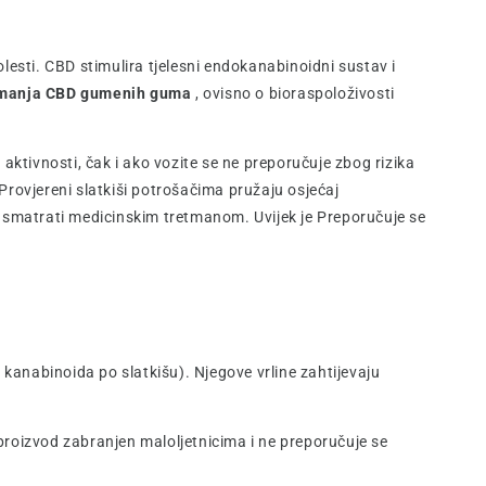
olesti. CBD stimulira tjelesni endokanabinoidni sustav i
zimanja CBD gumenih guma
, ovisno o bioraspoloživosti
tivnosti, čak i ako vozite se ne preporučuje zbog rizika
 Provjereni slatkiši potrošačima pružaju osjećaj
e smatrati medicinskim tretmanom. Uvijek je Preporučuje se
anabinoida po slatkišu). Njegove vrline zahtijevaju
roizvod zabranjen maloljetnicima i ne preporučuje se