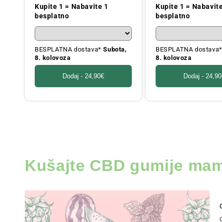
cijena
cijena
Kupite 1 = Nabavite 1
Kupite 1 = Nabavit
besplatno
besplatno
BESPLATNA dostava*
Subota,
BESPLATNA dostava
8. kolovoza
8. kolovoza
Dodaj -
24,90€
Dodaj -
24,90
Kušajte CBD gumije ma