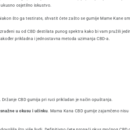
i ukusno osjetilno iskustvo.
Nakon što ga testirate, shvatit ćete zašto se gumije Mame Kane s
Izrađeni su od CBD destilata punog spektra kako bi vam pružili jed
također prikladna i jednostavna metoda uzimanja CBD-a.
. Držanje CBD gumija pri ruci prikladan je način opuštanja.
snažne u okusu i učinku
. Mama Kana CBD gumije zajamčeno nisu 
dovoljila što više ljudi. Definitivno ćete pronaći okus moćnog CB