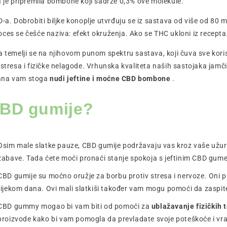
je pripremila bombone koji sadrže 0,3% ove molekule.
. Dobrobiti biljke konoplje utvrđuju se iz sastava od više od 80
oces se češće naziva: efekt okruženja. Ako se THC ukloni iz recep
emelji se na njihovom punom spektru sastava, koji čuva sve korisn
e stresa i fizičke nelagode. Vrhunska kvaliteta naših sastojaka ja
Kana vam stoga
nudi jeftine i moćne CBD bombone
.
CBD gumije?
Osim male slatke pauze, CBD gumije podržavaju vas kroz vaše užur
zabave. Tada ćete moći pronaći stanje spokoja s jeftinim CBD gum
CBD gumije su moćno oružje za borbu protiv stresa i nervoze. Oni p
tijekom dana. Ovi mali slatkiši također vam mogu pomoći da zaspit
CBD gummy mogao bi vam biti od pomoći za
ublažavanje fizičkih 
proizvode kako bi vam pomogla da prevladate svoje poteškoće i vra