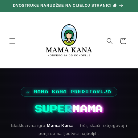
Prijeđi
DVOSTRUKE NARUDŽBE NA CIJELOJ STRANICI 🎁
1
na
sadržaj
Košara
🌿 MAMA KANA PREDSTAVLJA
SUPER
MAMA
Ekskluzivna igra
Mama Kana
— trči, skači, izbjegavaj i
penji se na ljestvici najboljih.