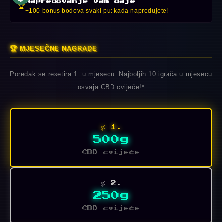
Napredovanje vam daje
🏆
+100 bonus bodova svaki put kada napredujete!
🏆 MJESEČNE NAGRADE
Poredak se resetira 1. u mjesecu. Najboljih 10 igrača u mjesecu
osvaja CBD cvijeće!*
🥇 1.
500g
CBD cvijeće
🥈 2.
250g
CBD cvijeće