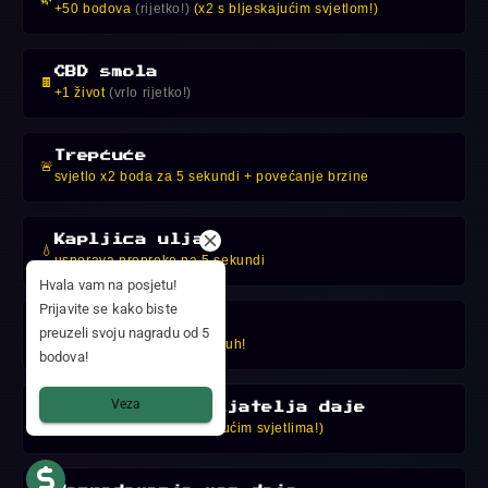
+50 bodova
(rijetko!)
(x2 s bljeskajućim svjetlom!)
CBD smola
🍫
+1 život
(vrlo rijetko!)
Trepćuće
🚨
svjetlo x2 boda za 5 sekundi + povećanje brzine
Kapljica ulja
💧
usporava prepreke na 5 sekundi
Hvala vam na posjetu!
Prijavite se kako biste
Puff
preuzeli svoju nagradu od 5
☁️
Invincible 3s — postaješ duh!
bodova!
Veza
Smanjenje neprijatelja daje
👊
+25 bodova (x2 s bljeskajućim svjetlima!)