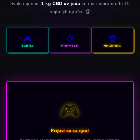
Svaki mjesec,
1 kg CBD cvijeća
se distribuira među 10
najboljih igrača. 🏆
🎮
📋
🏆
IGRAJ
PRAVILA
NAGRADE
🎮
Prijavi se za igru!
Kreirajte račun ili se prijavite kako biste pristupili igri i bili uključeni u rangiranje.