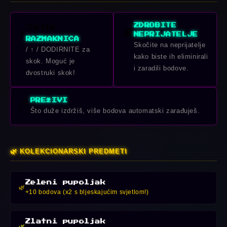
ZDROBITE
SKOK
⬆️
👾
NEPRIJATELJE
RAZMAKNICA
Skočite na neprijatelje
/ ↑ / DODIRNITE za
kako biste ih eliminirali
skok. Moguć je
i zaradili bodove.
dvostruki skok!
PREŽIVI
⏱️
Što duže izdržiš, više bodova automatski zarađuješ.
🌿 KOLEKCIONARSKI PREDMETI
Zeleni pupoljak
🌿
+10 bodova (x2 s bljeskajućim svjetlom!)
Zlatni pupoljak
🌿