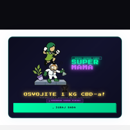
NOVA VIDEO IGRA
SUPER
MAMA
🏆
OSVOJITE 1 KG CBD-a!
Sudjelujte i popnite se na ljestvicu
🗓 NAGRADE SVAKI MJESEC
IGRAJ SADA