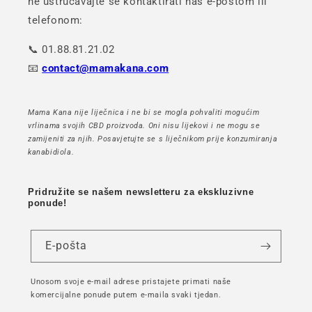
ne ustručavajte se kontaktirati nas e-poštom ili
telefonom:
📞 01.88.81.21.02
📧
contact@mamakana.com
Mama Kana nije liječnica i ne bi se mogla pohvaliti mogućim
vrlinama svojih CBD proizvoda. Oni nisu lijekovi i ne mogu se
zamijeniti za njih. Posavjetujte se s liječnikom prije konzumiranja
kanabidiola.
Pridružite se našem newsletteru za ekskluzivne
ponude!
E-pošta
Unosom svoje e-mail adrese pristajete primati naše
komercijalne ponude putem e-maila svaki tjedan.