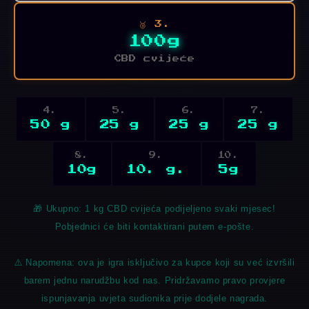
🥉 3.
100g
CBD cvijeće
4.
5.
6.
7.
50 g
25 g
25 g
25 g
8.
9.
10.
10g
10. g.
5g
🎁 Ukupno: 1 kg
CBD
cvijeća podijeljeno svaki mjesec!
Pobjednici će biti kontaktirani putem e-pošte.
⚠️ Napomena: ova je igra isključivo za kupce koji su već izvršili
barem jednu narudžbu kod nas. Pridržavamo pravo provjere
ispunjavanja uvjeta sudionika prije dodjele nagrada.