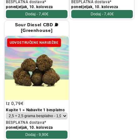
BESPLATNA dostava*
BESPLATNA dostava*
ponedjeljak, 10. kolovoza
ponedjeljak, 10. kolovoza
Dodaj -
7,40€
Dodaj -
7,40€
Sour Diesel CBD ⛽
[Greenhouse]
UDVOSTRUČENE NARUDŽBE
Redovna
Iz
0,79€
cijena
Kupite 1 = Nabavite 1 besplatno
BESPLATNA dostava*
ponedjeljak, 10. kolovoza
Dodaj -
9,90€