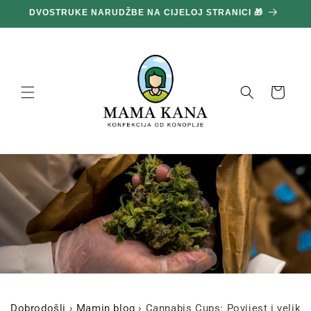
Prijeđi
DVOSTRUKE NARUDŽBE NA CIJELOJ STRANICI 🎁
1
na
sadržaj
Košara
Dobrodošli
›
Mamin blog
›
Cannabis Cups: Povijest i veliki 