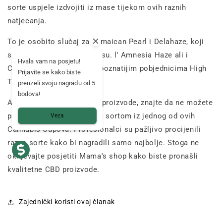
sorte uspjele izdvojiti iz mase tijekom ovih raznih
natjecanja.
To je osobito slučaj za Jamaican Pearl i Delahaze, koji
su se istaknuli u Spannabisu. l' Amnesia Haze ali i
Hvala vam na posjetu!
Critical Kush su među najpoznatijim pobjednicima High
Prijavite se kako biste
Times Cannabis Cupa.
preuzeli svoju nagradu od 5
bodova!
Ako želite
kvalitetne CBD
proizvode, znajte da ne možete
pogriješiti s pobjedničkom sortom iz jednog od ovih
Veza
Cannabis Cupova. Profesionalci su pažljivo procijenili
razne sorte kako bi nagradili samo najbolje. Stoga ne
oklijevajte posjetiti Mama's shop kako biste pronašli
kvalitetne CBD proizvode.
Zajednički koristi ovaj članak