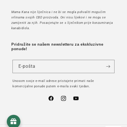
Mama Kana nije liječnica i ne bi se mogla pohvaliti mogućim
vrlinama svojih CBD proizvoda. Oni nisu lijekovi i ne mogu se
zamijeniti za njih. Posavjetujte se s liječnikom prije konzumiranja
kanabidiola.
Pridružite se našem newsletteru za ekskluzivne
ponude!
E-pošta
Unosom svoje e-mail adrese pristajete primati naše
komercijalne ponude putem e-maila svaki tjedan.
Facebook
Instagram
YouTube