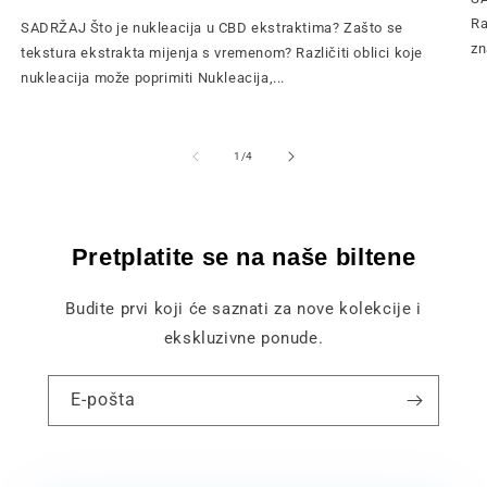
Ra
SADRŽAJ Što je nukleacija u CBD ekstraktima? Zašto se
zn
tekstura ekstrakta mijenja s vremenom? Različiti oblici koje
nukleacija može poprimiti Nukleacija,...
od
1
/
4
Pretplatite se na naše biltene
Budite prvi koji će saznati za nove kolekcije i
ekskluzivne ponude.
E-pošta