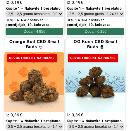
Redovna
Iz
0,19€
Redovna
Iz
0,49€
cijena
cijena
Kupite 1 = Nabavite 1 besplatno
Kupite 1 = Nabavite 1 besplatno
BESPLATNA dostava*
BESPLATNA dostava*
ponedjeljak, 10. kolovoza
ponedjeljak, 10. kolovoza
Dodaj -
4,95€
Dodaj -
6,25€
Orange Bud CBD Small
OG Kush CBD Small
Buds 🍊
Buds 👮
UDVOSTRUČENE NARUDŽBE
UDVOSTRUČENE NARUDŽBE
Redovna
Iz
0,39€
Redovna
Iz
0,39€
cijena
cijena
Kupite 1 = Nabavite 1 besplatno
Kupite 1 = Nabavite 1 besplatno