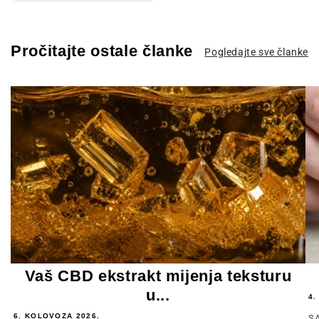
Pročitajte ostale članke
Pogledajte sve članke
Vaš CBD ekstrakt mijenja teksturu
u...
4.
6. KOLOVOZA 2026.
SA