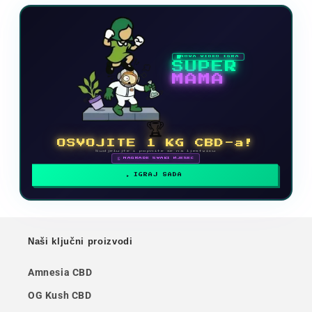
NOVA VIDEO IGRA
SUPER
MAMA
🏆
OSVOJITE 1 KG CBD-a!
Sudjelujte i popnite se na ljestvicu
🗓 NAGRADE SVAKI MJESEC
IGRAJ SADA
Naši ključni proizvodi
Amnesia CBD
OG Kush CBD