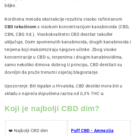
biljke.
Korištena metoda ekstrakcije rezultira visoko rafiniranom
CBD
tekućinom
s visokom koncentracijom kanabinoida (CBD,
CBN, CBG itd.). Visokokvalitetni CBD destilat također
uključuje, Osim spomenutih kanabinoida, drugih kanabinoida i
terpena koji maksimiziraju njegove učinke. Zbog visoke
koncentracije u CBD-u, terpenima i drugim kanabinoidima,
samo nekoliko dimova dobrog U principu, CBD destilati su
dovoljni da pruže trenutni osjećaj blagostanje.
Upozorenje: Biti legalan u Hrvatska, CBD destilat mora biti u
skladu s najveća dopuštena razina od 0,3% THC-a.
Koji je najbolji CBD dim?
❤️ Najbolji CBD dim
Puff CBD - Amnezija