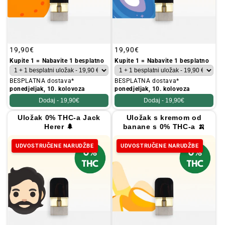
Redovna
19,90€
Redovna
19,90€
cijena
cijena
Kupite 1 = Nabavite 1 besplatno
Kupite 1 = Nabavite 1 besplatno
BESPLATNA dostava*
BESPLATNA dostava*
ponedjeljak, 10. kolovoza
ponedjeljak, 10. kolovoza
Dodaj -
19,90€
Dodaj -
19,90€
Uložak 0% THC-a Jack
Uložak s kremom od
Herer 🌲
banane s 0% THC-a 🍌
UDVOSTRUČENE NARUDŽBE
UDVOSTRUČENE NARUDŽBE