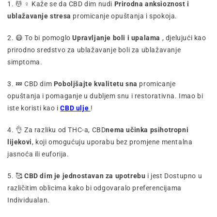
1. 💆 ♀️ Kaže se da CBD dim nudi
Prirodna anksioznost i
ublažavanje stresa
promicanje opuštanja i spokoja.
2. 😷 To bi pomoglo
Upravljanje boli i upalama
, djelujući kao
prirodno sredstvo za ublažavanje boli za ublažavanje
simptoma.
3. 💤 CBD dim
Poboljšajte kvalitetu sna
promicanje
opuštanja i pomaganje u dubljem snu i restorativna. Imao bi
iste koristi kao i
CBD ulje
!
4. 👌 Za razliku od THC-a, CBD
nema učinka psihotropni
lijekovi
, koji omogućuju uporabu bez promjene mentalna
jasnoća ili euforija.
5. 🥰
CBD dim je jednostavan za upotrebu
i jest Dostupno u
različitim oblicima kako bi odgovaralo preferencijama
Individualan.