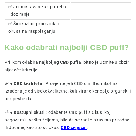
✅ Jednostavan za upotrebu
i doziranje
✅ Širok izbor proizvoda i
okusa na raspolaganju
Kako odabrati najbolji CBD puff?
Prilikom odabira
najboljeg CBD puffa,
bitno je Uzmite u obzir
sljedeće kriterije:
🌿 ●
CBD kvaliteta
: Provjerite je li CBD dim Bez nikotina
izrađena je od visokokvalitetne, kultivirane konoplje organski i
bez pesticida.
💨 ●
Dostupni okusi
: odaberite CBD puff s Okusi koji
odgovaraju vašim željama, bilo da se radi o okusima prirodne
ili dodane, kao što su okusi
CBD cvijeće
.