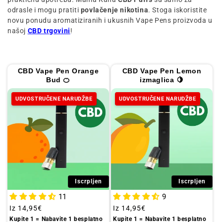
i
odrasle i mogu pratiti
povlačenje nikotina
.
Stoga iskoristite
j
novu ponudu aromatiziranih i ukusnih Vape Pens proizvoda u
našoj
CBD trgovini
!
a
:
CBD Vape Pen Orange
CBD Vape Pen Lemon
Bud 🍊
izmaglica 🍋
UDVOSTRUČENE NARUDŽBE
UDVOSTRUČENE NARUDŽBE
Iscrpljen
Iscrpljen
11
9
Redovna
Iz
14,95€
Redovna
Iz
14,95€
cijena
cijena
Kupite 1 = Nabavite 1 besplatno
Kupite 1 = Nabavite 1 besplatno