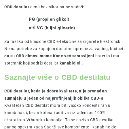
CBD destilat
dima bez nikotina ne sadrži:
PG (propilen glikol),
niti VG (biljni glicerin)
Za razliku od klasične CBD e-tekućine za cigarete Elektronski.
Nema potrebe za kupnjom dodatne opreme za vaping, budući
da su CBD dimovi mame Kane već sastavljeni
baterija i mali
spremnik koji sadrži destilat
kanabidiol
.
Saznajte više o CBD destilatu
CBD destilat, kada je dobre kvalitete, nije pronađen
sumnjaju u jedan od najprofinjenijih oblika CBD-a.
Kvalitetan CBD destilat mora biti visoko koncentriran u
kanabinoidi, bez nikotina i aditiva i izrađeni od 100%
ekstrakata Vrhunska konoplja. To se naziva CBD destilat
punog spektra kada Sadrži sve komponente i kanabinoide