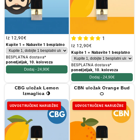
Redovna
Iz
12,90€
1
cijena
Kupite 1 = Nabavite 1 besplatno
Redovna
Iz
12,90€
cijena
Kupite 1 = Nabavite 1 besplatno
BESPLATNA dostava*
ponedjeljak, 10. kolovoza
BESPLATNA dostava*
Dodaj -
24,90€
ponedjeljak, 10. kolovoza
Dodaj -
24,90€
CBG uložak Lemon
CBN uložak Orange Bud
Izmaglica 🍋
🍊
UDVOSTRUČENE NARUDŽBE
UDVOSTRUČENE NARUDŽBE