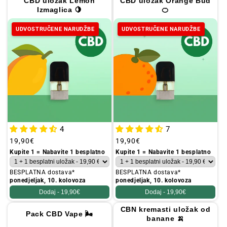
CBD uložak Lemon
CBD uložak Orange Bud
Izmaglica 🍋
🍊
UDVOSTRUČENE NARUDŽBE
UDVOSTRUČENE NARUDŽBE
4
7
Redovna
19,90€
Redovna
19,90€
cijena
cijena
Kupite 1 = Nabavite 1 besplatno
Kupite 1 = Nabavite 1 besplatno
BESPLATNA dostava*
BESPLATNA dostava*
ponedjeljak, 10. kolovoza
ponedjeljak, 10. kolovoza
Dodaj -
19,90€
Dodaj -
19,90€
CBN kremasti uložak od
Pack CBD Vape 🌬️
banane 🍌