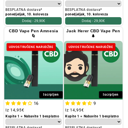
BESPLATNA dostava*
BESPLATNA dostava*
ponedjeljak, 10. kolovoza
ponedjeljak, 10. kolovoza
Dodaj -
29,90€
Dodaj -
29,90€
CBD Vape Pen Amnesia
Jack Herer CBD Vape Pen
🌀
🌲
UDVOSTRUČENE NARUDŽBE
UDVOSTRUČENE NARUDŽBE
Iscrpljen
Iscrpljen
16
9
Redovna
Iz
14,95€
Redovna
Iz
14,95€
cijena
cijena
Kupite 1 = Nabavite 1 besplatno
Kupite 1 = Nabavite 1 besplatno
BESPLATNA dostava*
BESPLATNA dostava*