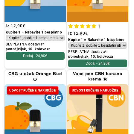
Redovna
Iz
12,90€
1
cijena
Kupite 1 = Nabavite 1 besplatno
Redovna
Iz
12,90€
cijena
Kupite 1 = Nabavite 1 besplatno
BESPLATNA dostava*
ponedjeljak, 10. kolovoza
BESPLATNA dostava*
Dodaj -
24,90€
ponedjeljak, 10. kolovoza
Dodaj -
24,90€
CBG uložak Orange Bud
Vape pen CBN banana
🍊
krema 🍌
UDVOSTRUČENE NARUDŽBE
UDVOSTRUČENE NARUDŽBE