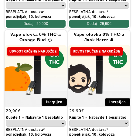
BESPLATNA dostava*
BESPLATNA dostava*
ponedjeljak, 10. kolovoza
ponedjeljak, 10. kolovoza
Dodaj -
29,90€
Dodaj -
29,90€
Vape olovka 0% THC-a
Vape olovka 0% THC-a
Orange Bud 🍊
Jack Herer 🌲
UDVOSTRUČENE NARUDŽBE
UDVOSTRUČENE NARUDŽBE
Iscrpljen
Iscrpljen
Redovna
29,90€
Redovna
29,90€
cijena
cijena
Kupite 1 = Nabavite 1 besplatno
Kupite 1 = Nabavite 1 besplatno
BESPLATNA dostava*
BESPLATNA dostava*
ponedjeljak, 10. kolovoza
ponedjeljak, 10. kolovoza