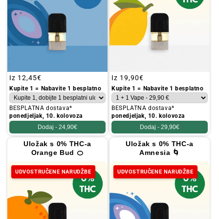
Redovna
Iz
12,45€
Redovna
Iz
19,90€
cijena
cijena
Kupite 1 = Nabavite 1 besplatno
Kupite 1 = Nabavite 1 besplatno
BESPLATNA dostava*
BESPLATNA dostava*
ponedjeljak, 10. kolovoza
ponedjeljak, 10. kolovoza
Dodaj -
24,90€
Dodaj -
29,90€
Uložak s 0% THC-a
Uložak s 0% THC-a
Orange Bud 🍊
Amnesia 🌀
UDVOSTRUČENE NARUDŽBE
UDVOSTRUČENE NARUDŽBE