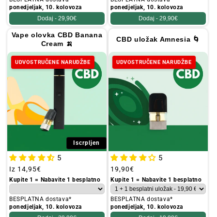
ponedjeljak, 10. kolovoza
ponedjeljak, 10. kolovoza
Dodaj -
29,90€
Dodaj -
29,90€
Vape olovka CBD Banana
CBD uložak Amnesia 🌀
Cream 🍌
UDVOSTRUČENE NARUDŽBE
UDVOSTRUČENE NARUDŽBE
Iscrpljen
5
5
Redovna
Iz
14,95€
Redovna
19,90€
cijena
cijena
Kupite 1 = Nabavite 1 besplatno
Kupite 1 = Nabavite 1 besplatno
BESPLATNA dostava*
BESPLATNA dostava*
ponedjeljak, 10. kolovoza
ponedjeljak, 10. kolovoza