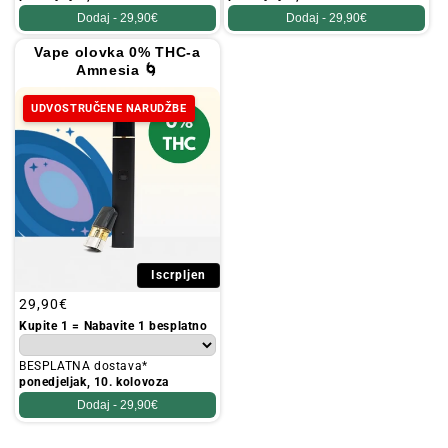
Dodaj -
29,90€
Dodaj -
29,90€
Vape olovka 0% THC-a
Amnesia 🌀
UDVOSTRUČENE NARUDŽBE
Iscrpljen
Redovna
29,90€
cijena
Kupite 1 = Nabavite 1 besplatno
BESPLATNA dostava*
ponedjeljak, 10. kolovoza
Dodaj -
29,90€