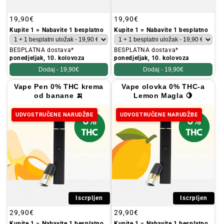
Redovna
19,90€
Redovna
19,90€
cijena
cijena
Kupite 1 = Nabavite 1 besplatno
Kupite 1 = Nabavite 1 besplatno
BESPLATNA dostava*
BESPLATNA dostava*
ponedjeljak, 10. kolovoza
ponedjeljak, 10. kolovoza
Dodaj -
19,90€
Dodaj -
19,90€
Vape Pen 0% THC krema
Vape olovka 0% THC-a
od banane 🍌
Lemon Magla 🍋
UDVOSTRUČENE NARUDŽBE
UDVOSTRUČENE NARUDŽBE
Iscrpljen
Iscrpljen
Redovna
29,90€
Redovna
29,90€
cijena
cijena
Kupite 1 = Nabavite 1 besplatno
Kupite 1 = Nabavite 1 besplatno