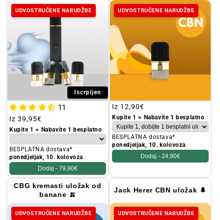
UDVOSTRUČENE NARUDŽBE
UDVOSTRUČENE NARUDŽBE
Iscrpljen
Redovna
Iz
12,90€
11
cijena
Kupite 1 = Nabavite 1 besplatno
Redovna
Iz
39,95€
cijena
Kupite 1 = Nabavite 1 besplatno
BESPLATNA dostava*
ponedjeljak, 10. kolovoza
BESPLATNA dostava*
Dodaj -
24,90€
ponedjeljak, 10. kolovoza
Dodaj -
79,90€
CBG kremasti uložak od
Jack Herer CBN uložak 🌲
banane 🍌
UDVOSTRUČENE NARUDŽBE
UDVOSTRUČENE NARUDŽBE