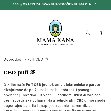
Prijeđi
DVOSTRUKE NARUDŽBE NA CIJELOJ STRANICI 🎁
1
na
sadržaj
Košara
Dobrodošli
›
Puff CBD 💭
K
CBD puff 💭
o
Otkrijte naše
Puff CBD jednokratne elektroničke cigarete
l
dizajnirane
da pruže maksimalnu dobrobit i pomognu u
e
povlačenju nikotina. Uživajte u ugodnom iskustvu vapinga
k
bez nedostataka duhana. Naši
jednokratni CBD dimovi
nude
dugotrajnu bateriju i unaprijed napunjen spremnik, za
c
praktičnu upotrebu.
Mama Kana
CBD Puffs
su samo za