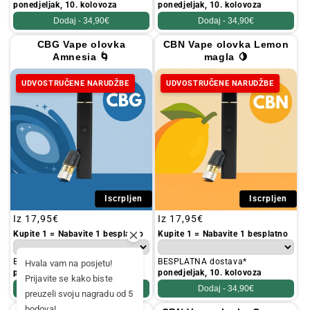
ponedjeljak, 10. kolovoza
ponedjeljak, 10. kolovoza
Dodaj -
34,90€
Dodaj -
34,90€
CBG Vape olovka
CBN Vape olovka Lemon
Amnesia 🌀
magla 🍋
UDVOSTRUČENE NARUDŽBE
UDVOSTRUČENE NARUDŽBE
Iscrpljen
Iscrpljen
Redovna
Iz
17,95€
Redovna
Iz
17,95€
cijena
cijena
Kupite 1 = Nabavite 1 besplatno
Kupite 1 = Nabavite 1 besplatno
BESPLATNA dostava*
BESPLATNA dostava*
Hvala vam na posjetu!
ponedjeljak, 10. kolovoza
ponedjeljak, 10. kolovoza
Prijavite se kako biste
Dodaj -
34,90€
Dodaj -
34,90€
preuzeli svoju nagradu od 5
bodova!