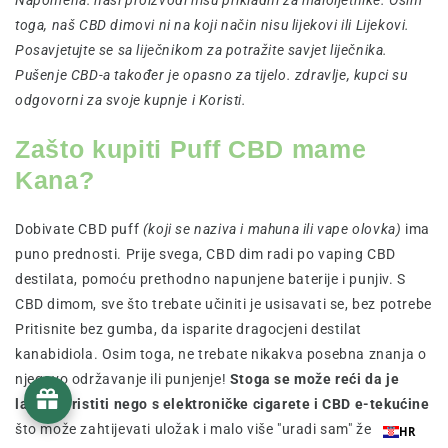
Napomena: naši proizvodi nisu prikladni za maloljetnike. Osim
toga, naš CBD dimovi ni na koji način nisu lijekovi ili Lijekovi.
Posavjetujte se sa liječnikom za potražite savjet liječnika.
Pušenje CBD-a također je opasno za tijelo. zdravlje, kupci su
odgovorni za svoje kupnje i Koristi.
Zašto kupiti Puff CBD mame
Kana?
Dobivate CBD puff
(koji se naziva i mahuna ili vape olovka)
ima
puno prednosti. Prije svega, CBD dim radi po vaping CBD
destilata, pomoću prethodno napunjene baterije i punjiv. S
CBD dimom, sve što trebate učiniti je usisavati se, bez potrebe
Pritisnite bez gumba, da isparite dragocjeni destilat
kanabidiola. Osim toga, ne trebate nikakva posebna znanja o
njegovo održavanje ili punjenje!
Stoga se može reći da je
lakše koristiti nego s elektroničke cigarete i CBD e-tekućine
što može zahtijevati uložak i malo više "uradi sam" želje.
HR