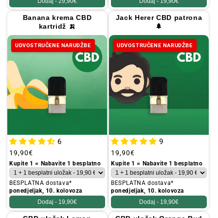
Dodaj -
29,90€
Dodaj -
19,90€
Banana krema CBD
Jack Herer CBD patrona
kartridž 🍌
🌲
UDVOSTRUČENE NARUDŽBE
UDVOSTRUČENE NARUDŽBE
6
9
Redovna
19,90€
Redovna
19,90€
cijena
cijena
Kupite 1 = Nabavite 1 besplatno
Kupite 1 = Nabavite 1 besplatno
BESPLATNA dostava*
BESPLATNA dostava*
ponedjeljak, 10. kolovoza
ponedjeljak, 10. kolovoza
Dodaj -
19,90€
Dodaj -
19,90€