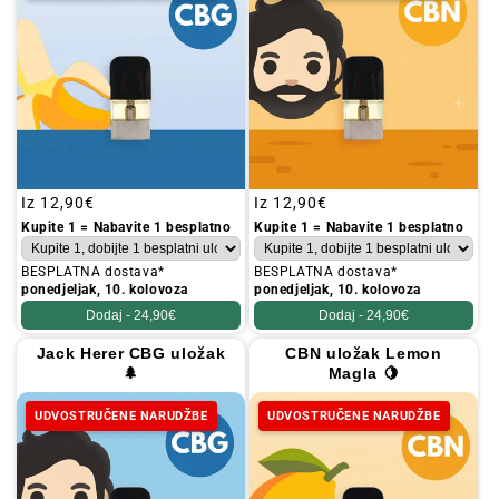
Redovna
Iz
12,90€
Redovna
Iz
12,90€
cijena
cijena
Kupite 1 = Nabavite 1 besplatno
Kupite 1 = Nabavite 1 besplatno
BESPLATNA dostava*
BESPLATNA dostava*
ponedjeljak, 10. kolovoza
ponedjeljak, 10. kolovoza
Dodaj -
24,90€
Dodaj -
24,90€
Jack Herer CBG uložak
CBN uložak Lemon
🌲
Magla 🍋
UDVOSTRUČENE NARUDŽBE
UDVOSTRUČENE NARUDŽBE