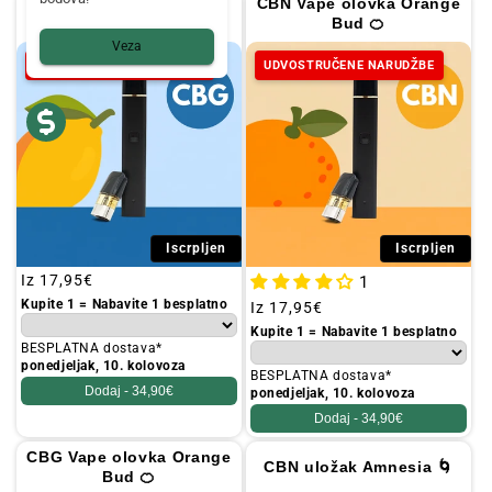
CBG Vape olovka Lemon
CBN Vape olovka Orange
magla 🍋
Bud 🍊
Veza
UDVOSTRUČENE NARUDŽBE
UDVOSTRUČENE NARUDŽBE
Iscrpljen
Iscrpljen
Redovna
Iz
17,95€
1
cijena
Kupite 1 = Nabavite 1 besplatno
Redovna
Iz
17,95€
cijena
Kupite 1 = Nabavite 1 besplatno
BESPLATNA dostava*
ponedjeljak, 10. kolovoza
BESPLATNA dostava*
Dodaj -
34,90€
ponedjeljak, 10. kolovoza
Dodaj -
34,90€
CBG Vape olovka Orange
CBN uložak Amnesia 🌀
Bud 🍊