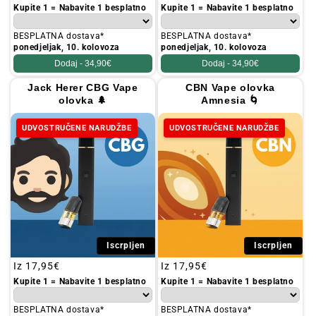
cijena
cijena
Kupite 1 = Nabavite 1 besplatno
Kupite 1 = Nabavite 1 besplatno
BESPLATNA dostava*
BESPLATNA dostava*
ponedjeljak, 10. kolovoza
ponedjeljak, 10. kolovoza
Dodaj -
34,90€
Dodaj -
34,90€
Jack Herer CBG Vape
CBN Vape olovka
olovka 🌲
Amnesia 🌀
UDVOSTRUČENE NARUDŽBE
UDVOSTRUČENE NARUDŽBE
Iscrpljen
Iscrpljen
Redovna
Iz
17,95€
Redovna
Iz
17,95€
cijena
cijena
Kupite 1 = Nabavite 1 besplatno
Kupite 1 = Nabavite 1 besplatno
BESPLATNA dostava*
BESPLATNA dostava*