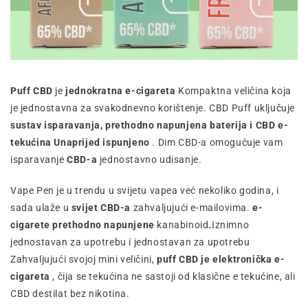
Puff CBD
je
jednokratna e-cigareta
Kompaktna veličina koja
je jednostavna za svakodnevno korištenje. CBD Puff uključuje
sustav isparavanja, prethodno napunjena baterija i CBD e-
tekućina Unaprijed ispunjeno
. Dim CBD-a omogućuje vam
isparavanje
CBD-a
jednostavno udisanje.
Vape Pen je u trendu u svijetu vapea već nekoliko godina, i
sada ulaže u
svijet CBD-a
zahvaljujući e-mailovima.
e-
cigarete prethodno napunjene
kanabinoid
.
Iznimno
jednostavan za upotrebu i jednostavan za upotrebu
Zahvaljujući svojoj mini veličini,
puff CBD je elektronička e-
cigareta
, čija se tekućina ne sastoji od klasične e tekućine, ali
CBD destilat bez nikotina.