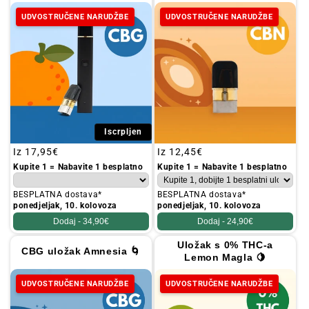
UDVOSTRUČENE NARUDŽBE
UDVOSTRUČENE NARUDŽBE
Iscrpljen
Redovna
Iz
17,95€
Redovna
Iz
12,45€
cijena
cijena
Kupite 1 = Nabavite 1 besplatno
Kupite 1 = Nabavite 1 besplatno
BESPLATNA dostava*
BESPLATNA dostava*
ponedjeljak, 10. kolovoza
ponedjeljak, 10. kolovoza
Dodaj -
34,90€
Dodaj -
24,90€
Uložak s 0% THC-a
CBG uložak Amnesia 🌀
Lemon Magla 🍋
UDVOSTRUČENE NARUDŽBE
UDVOSTRUČENE NARUDŽBE