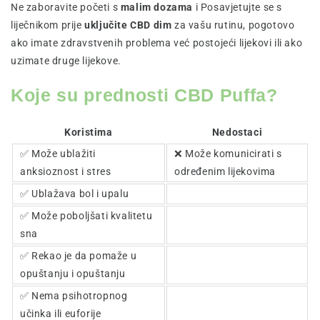
Ne zaboravite početi s
malim dozama
i Posavjetujte se s
liječnikom prije
uključite CBD dim
za vašu rutinu, pogotovo
ako imate zdravstvenih problema već postojeći lijekovi ili ako
uzimate druge lijekove.
Koje su prednosti CBD Puffa?
Koristima
Nedostaci
✅ Može ublažiti
❌ Može komunicirati s
anksioznost i stres
određenim lijekovima
✅ Ublažava bol i upalu
✅ Može poboljšati kvalitetu
sna
✅ Rekao je da pomaže u
opuštanju i opuštanju
✅ Nema psihotropnog
učinka ili euforije