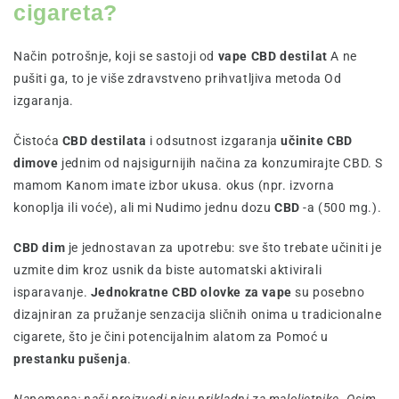
cigareta?
Način potrošnje, koji se sastoji od
vape CBD destilat
A ne
pušiti ga, to je više zdravstveno prihvatljiva metoda Od
izgaranja.
Čistoća
CBD destilata
i odsutnost izgaranja
učinite CBD
dimove
jednim od najsigurnijih načina za konzumirajte CBD. S
mamom Kanom imate izbor ukusa. okus (npr. izvorna
konoplja ili voće), ali mi Nudimo jednu dozu
CBD
-a (500 mg.).
CBD dim
je jednostavan za upotrebu: sve što trebate učiniti je
uzmite dim kroz usnik da biste automatski aktivirali
isparavanje.
Jednokratne CBD olovke za vape
su posebno
dizajniran za pružanje senzacija sličnih onima u tradicionalne
cigarete, što je čini potencijalnim alatom za Pomoć u
prestanku pušenja
.