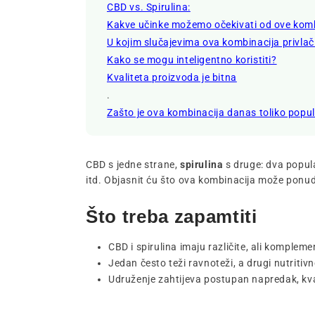
CBD vs. Spirulina:
Kakve učinke možemo očekivati ​​od ove kom
U kojim slučajevima ova kombinacija privlač
Kako se mogu inteligentno koristiti?
Kvaliteta proizvoda je bitna
.
Zašto je ova kombinacija danas toliko popu
CBD s jedne strane,
spirulina
s druge: dva popula
itd. Objasnit ću što ova kombinacija može ponudit
Što treba zapamtiti
CBD i spirulina imaju različite, ali komplem
Jedan često teži ravnoteži, a drugi nutritivn
Udruženje zahtijeva postupan napredak, kval