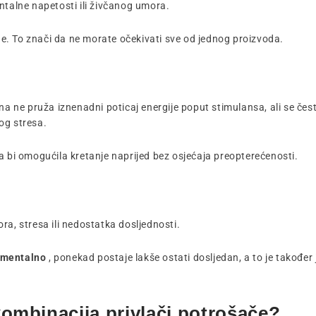
ntalne napetosti ili živčanog umora.
. To znači da ne morate očekivati ​​sve od jednog proizvoda.
na ne pruža iznenadni poticaj energije poput stimulansa, ali se čest
og stresa.
a bi omogućila kretanje naprijed bez osjećaja preopterećenosti.
ra, stresa ili nedostatka dosljednosti.
i mentalno
, ponekad postaje lakše ostati dosljedan, a to je također
kombinacija privlači potrošače?