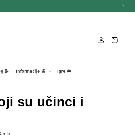
Veza
Košara
og 📝
Informacije 📰
Igre 🎮
ji su učinci i
4
min