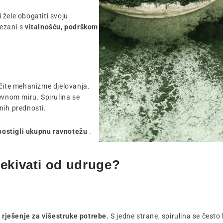
i žele obogatiti svoju
ezani s
vitalnošću, podrškom
ičite mehanizme djelovanja.
vnom miru. Spirulina se
vnih prednosti.
 postigli ukupnu ravnotežu
.
ivati ​​od udruge?
o
rješenje za višestruke potrebe.
S jedne strane, spirulina se često 