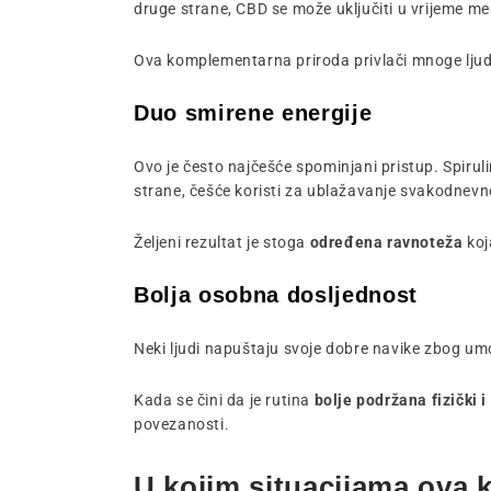
druge strane, CBD se može uključiti u vrijeme me
Ova komplementarna priroda privlači mnoge ljude
Duo smirene energije
Ovo je često najčešće spominjani pristup. Spiruli
strane, češće koristi za ublažavanje svakodnevn
Željeni rezultat je stoga
određena ravnoteža
koj
Bolja osobna dosljednost
Neki ljudi napuštaju svoje dobre navike zbog umo
Kada se čini da je rutina
bolje podržana fizički 
povezanosti.
U kojim situacijama ova 