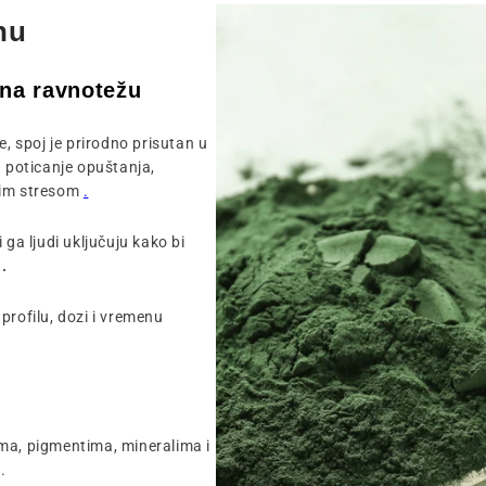
nu
 na ravnotežu
e, spoj je prirodno prisutan u
 poticanje opuštanja,
nim stresom
.
 ga ljudi uključuju kako bi
.
profilu, dozi i vremenu
ma, pigmentima, mineralima i
.