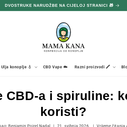
DVOSTRUKE NARUDŽBE NA CIJELOJ STRANICI 🎁
Ulja konoplje 💧
CBD Vape ☁️
Razni proizvodi 🖍️
Bl
CBD-a i spiruline: ko
koristi?
sao:
Benjamin Poirel Nadal
|
21. svibnja 2026.
|
Vrijeme čitanja