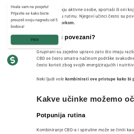
Hvala vam na posjetu!
Često ga biraju aktivne osobe, sportaši ili oni koj
Prijavite se kako biste
prehrambenu rutinu. Njegovi učinci često su pov
preuzeli svoju nagradu od 5
tijelu i oporavkom.
bodova!
Zašto su povezani?
Veza
Grupirani su zajedno upravo zato što imaju razl
CBD se često smatra načinom podrške svakodne
često koristi zbog svojih energizirajućih i nutriti
Neki ljudi vole
kombinirati ove pristupe kako bi
Kakve učinke možemo oček
Potpunija rutina
Kombiniranje CBD-a i spiruline može se činiti ka