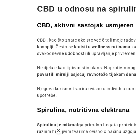
CBD u odnosu na spiruli
CBD, aktivni sastojak usmjeren
CBD
, kao što znate ako ste već čitali moje radov
konoplji. Često se koristi u
wellness rutinama
za
svakodnevne udobnosti ili upravljanje privreme
Ne djeluje kao tipičan stimulans. Naprotiv, mnogi
povratili mirniji osjećaj ravnoteže tijekom dana
Njegova korisnost varira ovisno o individualnom 
upotrebe.
Spirulina, nutritivna elektrana
Spirulina je mikroalga
prirodno bogata proteini
raznim hranjivim tvarima ovisno o načinu uzgoja