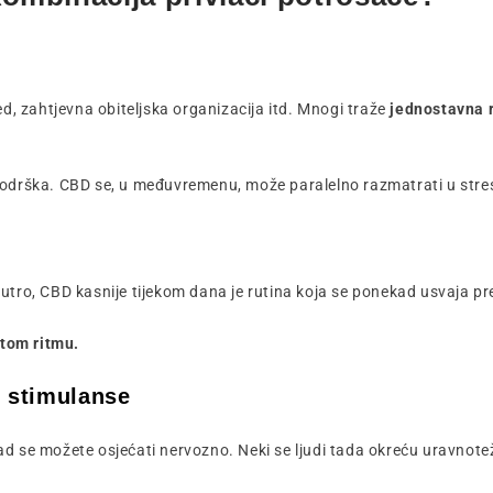
ed, zahtjevna obiteljska organizacija itd. Mnogi traže
jednostavna r
 podrška. CBD se, u međuvremenu, može paralelno razmatrati u str
a ujutro, CBD kasnije tijekom dana je rutina koja se ponekad usvaja
itom ritmu.
ne stimulanse
d se možete osjećati nervozno. Neki se ljudi tada okreću uravnotež