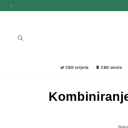
Prijeđi
na
sadržaj
🌿 CBD cvijeće
🍫 CBD smole
Kombiniranje 
Napi