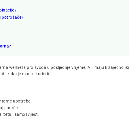
binacije?
i potrošače?
larna?
rna wellness proizvoda u posljednje vrijeme. Ali imaju li zajedno ik
i i kako je mudro koristiti.
entarne upotrebe.
oj podršci.
itetu i samosvijest.