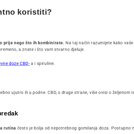
tno koristiti?
o prije nego što ih kombinirate.
Na taj način razumijete kako vaše 
vremeno, a znate i što vam stvarno djeluje.
evne doze CBD-
a i spiruline.
ebno ujutro ili u podne. CBD, s druge strane, više ovisi o željenom i
predak
a rutina
često je bolja od nepotrebnog gomilanja doza. Postupno na