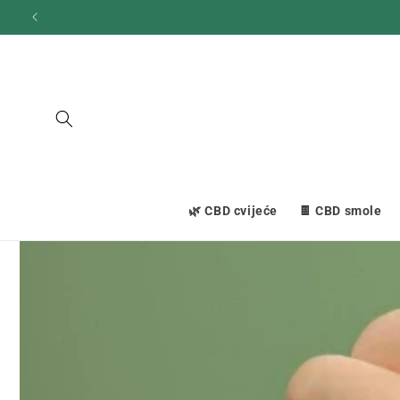
Prijeđi
na
sadržaj
🌿 CBD cvijeće
🍫 CBD smole