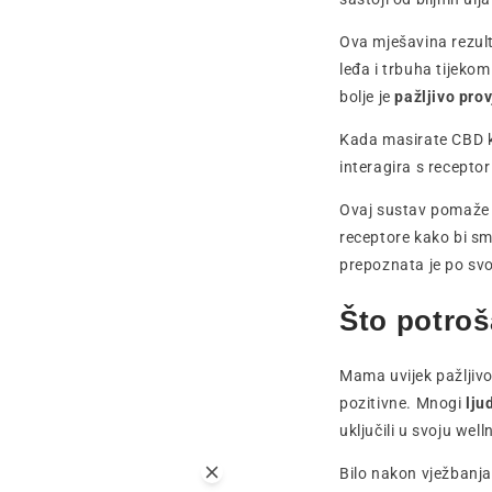
Ova mješavina rezul
leđa i trbuha tijeko
bolje je
pažljivo prov
Kada masirate CBD kr
interagira s recepto
Ovaj sustav pomaže ti
receptore kako bi
sma
prepoznata je po svoj
Što potroš
Mama uvijek pažljivo
pozitivne. Mnogi
lju
uključili u svoju well
Bilo nakon vježbanja