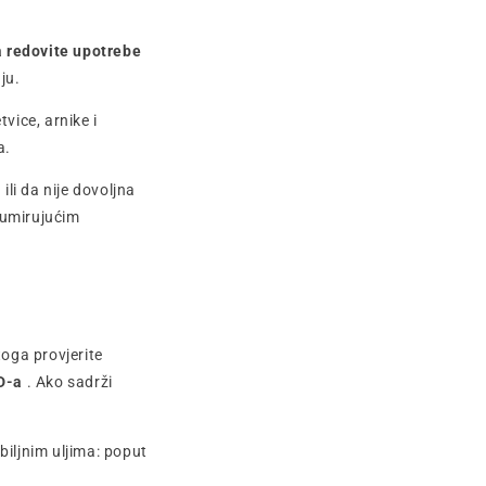
 redovite upotrebe
ju.
vice, arnike i
a.
ili da nije dovoljna
 umirujućim
toga provjerite
D-a
. Ako sadrži
biljnim uljima: poput