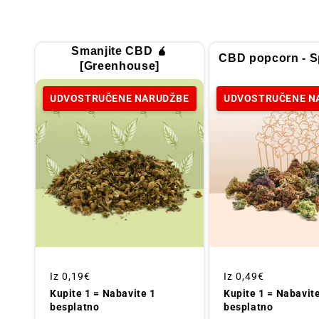
Smanjite CBD 🧉
CBD popcorn - Sp
[Greenhouse]
UDVOSTRUČENE NARUDŽBE
UDVOSTRUČENE N
Redovna
Iz
0,19€
Redovna
Iz
0,49€
cijena
cijena
Kupite 1 = Nabavite 1
Kupite 1 = Nabavit
besplatno
besplatno