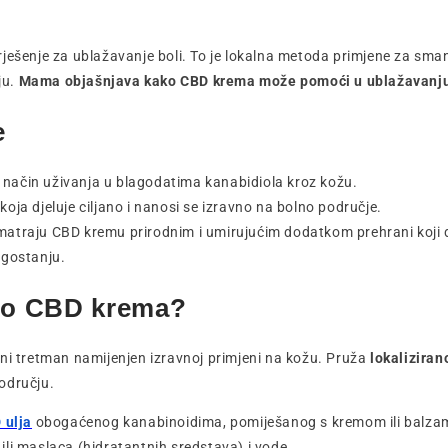
ješenje za ublažavanje boli. To je lokalna metoda primjene za sman
ju.
Mama objašnjava kako CBD krema može pomoći u ublažavanju
e
 način uživanja u blagodatima kanabidiola kroz kožu.
 koja djeluje ciljano i nanosi se izravno na bolno područje.
smatraju CBD kremu prirodnim i umirujućim dodatkom prehrani koji 
agostanju.
čno CBD krema?
ni tretman namijenjen izravnoj primjeni na kožu. Pruža
lokaliziran
odručju.
 ulja
obogaćenog kanabinoidima, pomiješanog s kremom ili balzam
ja ili maslaca (hidratantnih sredstava) i vode.