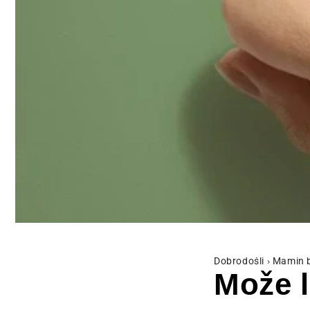
Dobrodošli
›
Mamin 
Može l