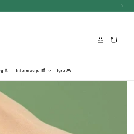
Košara
Veza
og 📝
Informacije 📰
Igre 🎮