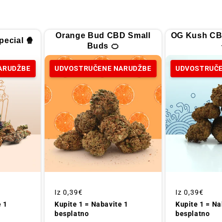
Orange Bud CBD Small
OG Kush CB
ecial 🍿
Buds 🍊
ARUDŽBE
UDVOSTRUČENE NARUDŽBE
UDVOSTRUČE
Redovna
Iz
0,39€
Redovna
Iz
0,39€
cijena
cijena
Kupite 1 = Na
e 1
Kupite 1 = Nabavite 1
besplatno
besplatno