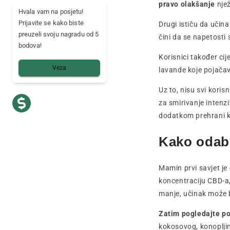
pravo olakšanje
nje
Hvala vam na posjetu!
Prijavite se kako biste
Drugi ističu da učina
preuzeli svoju nagradu od 5
čini da se napetosti
bodova!
Korisnici također cij
Veza
lavande koje pojačav
Uz to, nisu svi koris
za smirivanje intenz
dodatkom prehrani k
Kako odab
Mamin prvi savjet je
koncentraciju CBD-a,
manje, učinak može bi
Zatim pogledajte po
kokosovog, konoplji