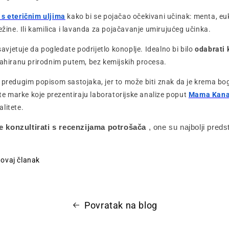
 s eteričnim uljima
kako bi se pojačao očekivani učinak: menta, euk
ežine. Ili kamilica i lavanda za pojačavanje umirujućeg učinka.
vjetuje da pogledate podrijetlo konoplje.
Idealno bi bilo
odabrati 
rahiranu prirodnim putem, bez kemijskih procesa.
 predugim popisom sastojaka, jer to može biti znak da je krema bo
jte marke koje prezentiraju laboratorijske analize poput
Mama Kan
litete.
e konzultirati s recenzijama potrošača
, one su najbolji preds
i ovaj članak
Povratak na blog