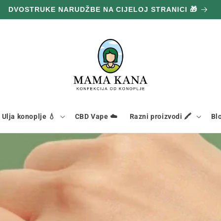
DVOSTRUKE NARUDŽBE NA CIJELOJ STRANICI 🎁
Ulja konoplje 💧
CBD Vape ☁️
Razni proizvodi 🖍️
Bl