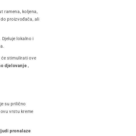
t ramena, koljena,
 do proizvođača, ali
Djeluje lokalno i
ma.
 će stimulirati ove
no djelovanje
,
e su prilično
 ovu vrstu kreme
ljudi pronalaze