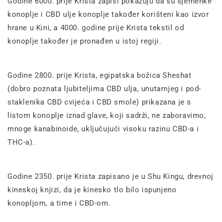
Godine 6000. prije Krista zapisi pokazuju da su sjemenke
konoplje i CBD ulje konoplje također korišteni kao izvor
hrane u Kini, a 4000. godine prije Krista tekstil od
konoplje također je pronađen u istoj regiji.
Godine 2800. prije Krista, egipatska božica Sheshat
(dobro poznata ljubiteljima CBD ulja, unutarnjeg i pod-
staklenika CBD cvijeća i CBD smole) prikazana je s
listom konoplje iznad glave, koji sadrži, ne zaboravimo,
mnoge kanabinoide, uključujući visoku razinu CBD-a i
THC-a).
Godine 2350. prije Krista zapisano je u Shu Kingu, drevnoj
kineskoj knjizi, da je kinesko tlo bilo ispunjeno
konopljom, a time i CBD-om.