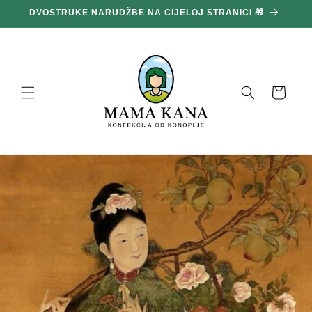
Prijeđi
DVOSTRUKE NARUDŽBE NA CIJELOJ STRANICI 🎁
1
na
sadržaj
Košara