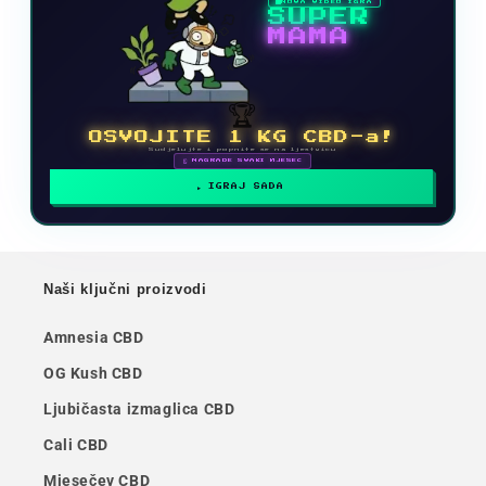
NOVA VIDEO IGRA
SUPER
MAMA
🏆
OSVOJITE 1 KG CBD-a!
Sudjelujte i popnite se na ljestvicu
🗓 NAGRADE SVAKI MJESEC
IGRAJ SADA
Naši ključni proizvodi
Amnesia CBD
OG Kush CBD
Ljubičasta izmaglica CBD
Cali CBD
Mjesečev CBD