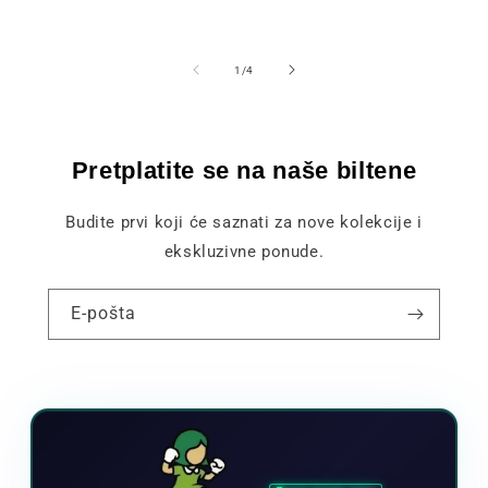
od
1
/
4
Pretplatite se na naše biltene
Budite prvi koji će saznati za nove kolekcije i
ekskluzivne ponude.
E-pošta