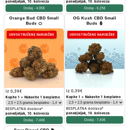
ponedjeljak, 10. kolovoza
ponedjeljak, 10. kolovoza
Dodaj -
4,95€
Dodaj -
6,25€
Orange Bud CBD Small
OG Kush CBD Small
Buds 🍊
Buds 👮
UDVOSTRUČENE NARUDŽBE
UDVOSTRUČENE NARUDŽBE
Redovna
Iz
0,39€
Redovna
Iz
0,39€
cijena
cijena
Kupite 1 = Nabavite 1 besplatno
Kupite 1 = Nabavite 1 besplatno
BESPLATNA dostava*
BESPLATNA dostava*
ponedjeljak, 10. kolovoza
ponedjeljak, 10. kolovoza
Dodaj -
7,40€
Dodaj -
7,40€
Sour Diesel CBD ⛽