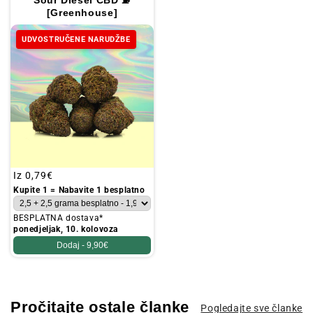
[Greenhouse]
UDVOSTRUČENE NARUDŽBE
Redovna
Iz
0,79€
cijena
Kupite 1 = Nabavite 1 besplatno
BESPLATNA dostava*
ponedjeljak, 10. kolovoza
Dodaj -
9,90€
Pročitajte ostale članke
Pogledajte sve članke