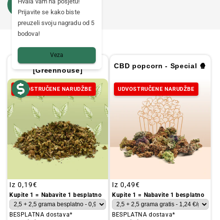
Hvala vam na posjetu!
Prijavite se kako biste
preuzeli svoju nagradu od 5
bodova!
Veza
Smanjite CBD 🧉
CBD popcorn - Special 🍿
[Greenhouse]
UDVOSTRUČENE NARUDŽBE
UDVOSTRUČENE NARUDŽBE
Redovna
Iz
0,19€
Redovna
Iz
0,49€
cijena
cijena
Kupite 1 = Nabavite 1 besplatno
Kupite 1 = Nabavite 1 besplatno
BESPLATNA dostava*
BESPLATNA dostava*