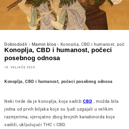
Dobrodošli
›
Mamin blog
›
Konoplja, CBD i humanost, poče
Konoplja, CBD i humanost, počeci
posebnog odnosa
10. VELJAČE 2020.
Konoplja, CBD i humanost, počeci posebnog odnosa
Neki tvrde da je konoplja, koja sadrži
CBD
, možda bila
jedna od prvih biljaka koje su ljudi uzgajali u velikim
razmjerima, vjerojatno zbog brojnih kanabinoida koje
sadrži, uključujući THC i CBD.