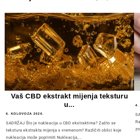
Vaš CBD ekstrakt mijenja teksturu
u...
4.
6. KOLOVOZA 2026.
SA
Ra
SADRŽAJ Što je nukleacija u CBD ekstraktima? Zašto se
zn
tekstura ekstrakta mijenja s vremenom? Različiti oblici koje
nukleacija može poprimiti Nukleacija,...