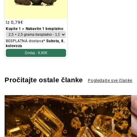
Redovna
Iz
0,79€
cijena
Kupite 1 = Nabavite 1 besplatno
BESPLATNA dostava*
Subota, 8.
kolovoza
Dodaj -
9,90€
Pročitajte ostale članke
Pogledajte sve članke