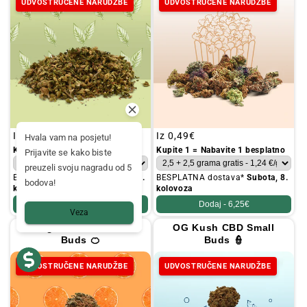
UDVOSTRUČENE NARUDŽBE
UDVOSTRUČENE NARUDŽBE
Redovna
Iz
0,19€
Redovna
Iz
0,49€
Hvala vam na posjetu!
cijena
cijena
Kupite 1 = Nabavite 1 besplatno
Kupite 1 = Nabavite 1 besplatno
Prijavite se kako biste
preuzeli svoju nagradu od 5
BESPLATNA dostava*
Subota, 8.
BESPLATNA dostava*
Subota, 8.
bodova!
kolovoza
kolovoza
Dodaj -
4,95€
Dodaj -
6,25€
Veza
Orange Bud CBD Small
OG Kush CBD Small
Buds 🍊
Buds 👮
UDVOSTRUČENE NARUDŽBE
UDVOSTRUČENE NARUDŽBE