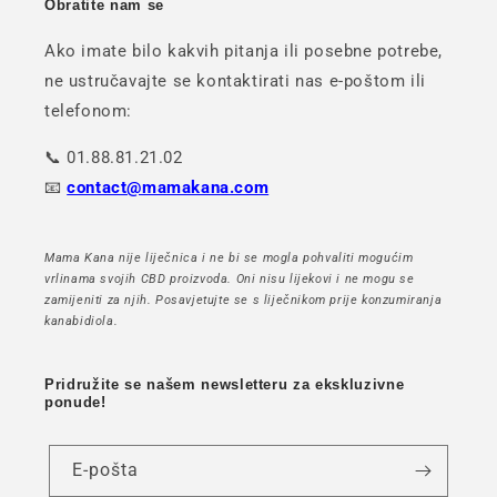
Obratite nam se
Ako imate bilo kakvih pitanja ili posebne potrebe,
ne ustručavajte se kontaktirati nas e-poštom ili
telefonom:
📞 01.88.81.21.02
📧
contact@mamakana.com
Mama Kana nije liječnica i ne bi se mogla pohvaliti mogućim
vrlinama svojih CBD proizvoda. Oni nisu lijekovi i ne mogu se
zamijeniti za njih. Posavjetujte se s liječnikom prije konzumiranja
kanabidiola.
Pridružite se našem newsletteru za ekskluzivne
ponude!
E-pošta