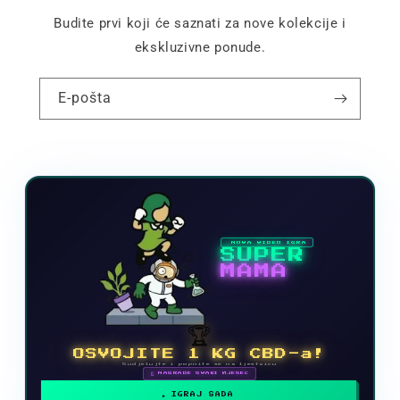
Budite prvi koji će saznati za nove kolekcije i
ekskluzivne ponude.
E-pošta
NOVA VIDEO IGRA
SUPER
MAMA
🏆
OSVOJITE 1 KG CBD-a!
Sudjelujte i popnite se na ljestvicu
🗓 NAGRADE SVAKI MJESEC
IGRAJ SADA