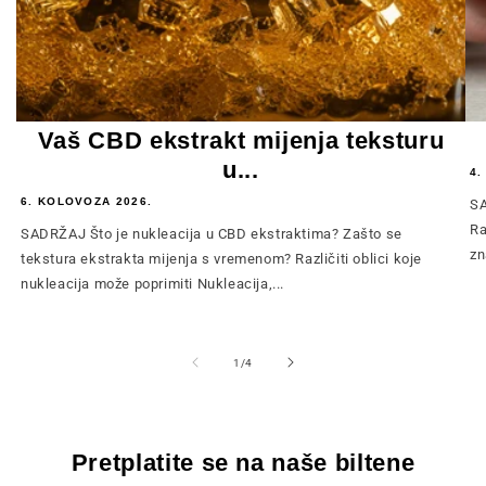
Vaš CBD ekstrakt mijenja teksturu
u...
4.
6. KOLOVOZA 2026.
SA
Ra
SADRŽAJ Što je nukleacija u CBD ekstraktima? Zašto se
zn
tekstura ekstrakta mijenja s vremenom? Različiti oblici koje
nukleacija može poprimiti Nukleacija,...
od
1
/
4
Pretplatite se na naše biltene