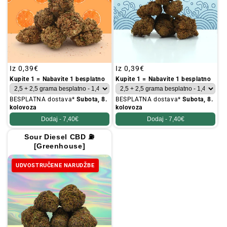
Redovna
Iz
0,39€
Redovna
Iz
0,39€
cijena
cijena
Kupite 1 = Nabavite 1 besplatno
Kupite 1 = Nabavite 1 besplatno
BESPLATNA dostava*
Subota, 8.
BESPLATNA dostava*
Subota, 8.
kolovoza
kolovoza
Dodaj -
7,40€
Dodaj -
7,40€
Sour Diesel CBD ⛽
[Greenhouse]
UDVOSTRUČENE NARUDŽBE