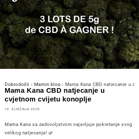
Dobrodošli
›
Mamin blog
›
Mama Kana CBD natjecanje u cvj
Mama Kana CBD natjecanje u
cvjetnom cvijetu konoplje
10. SIJEČNJA 2020.
Mama Kana sa zadovoljstvom najavljuje pokretanje svog
velikog natjecanja!
🌿