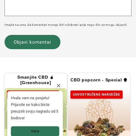
Imajte na umu da komentari moraju biti odobreni prije nego što se mogu objaviti.
Smanjite CBD 🧉
CBD popcorn - Special 🍿
[Greenhouse]
UDVOSTRUČENE NARUDŽBE
UDVOSTRUČENE NARUDŽBE
Hvala vam na posjetu!
Prijavite se kako biste
preuzeli svoju nagradu od 5
bodova!
Veza