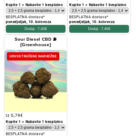
cijena
cijena
Kupite 1 = Nabavite 1 besplatno
Kupite 1 = Nabavite 1 besplatno
BESPLATNA dostava*
BESPLATNA dostava*
ponedjeljak, 10. kolovoza
ponedjeljak, 10. kolovoza
Dodaj -
7,40€
Dodaj -
7,40€
Sour Diesel CBD ⛽
[Greenhouse]
UDVOSTRUČENE NARUDŽBE
Redovna
Iz
0,79€
cijena
Kupite 1 = Nabavite 1 besplatno
BESPLATNA dostava*