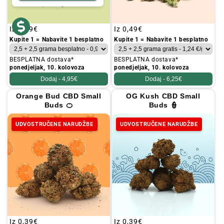
Redovna
Iz
0,19€
Redovna
Iz
0,49€
cijena
cijena
Kupite 1 = Nabavite 1 besplatno
Kupite 1 = Nabavite 1 besplatno
BESPLATNA dostava*
BESPLATNA dostava*
ponedjeljak, 10. kolovoza
ponedjeljak, 10. kolovoza
Dodaj -
4,95€
Dodaj -
6,25€
Orange Bud CBD Small
OG Kush CBD Small
Buds 🍊
Buds 👮
UDVOSTRUČENE NARUDŽBE
UDVOSTRUČENE NARUDŽBE
Redovna
Iz
0,39€
Redovna
Iz
0,39€