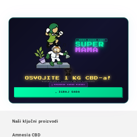
NOVA VIDEO IGRA
SUPER
MAMA
🏆
OSVOJITE 1 KG CBD-a!
Sudjelujte i popnite se na ljestvicu
🗓 NAGRADE SVAKI MJESEC
IGRAJ SADA
Naši ključni proizvodi
Amnesia CBD