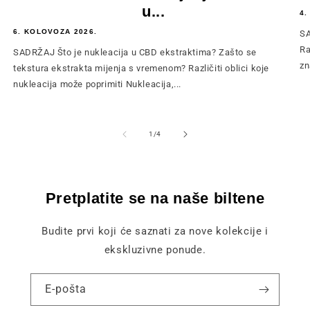
u...
4.
6. KOLOVOZA 2026.
SA
Ra
SADRŽAJ Što je nukleacija u CBD ekstraktima? Zašto se
zn
tekstura ekstrakta mijenja s vremenom? Različiti oblici koje
nukleacija može poprimiti Nukleacija,...
od
1
/
4
Pretplatite se na naše biltene
Budite prvi koji će saznati za nove kolekcije i
ekskluzivne ponude.
E-pošta