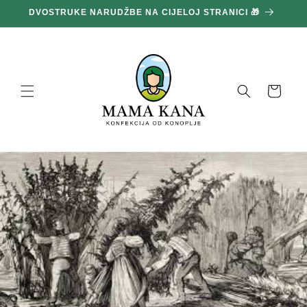
Prijeđi
DVOSTRUKE NARUDŽBE NA CIJELOJ STRANICI 🎁
1
na
sadržaj
Košara