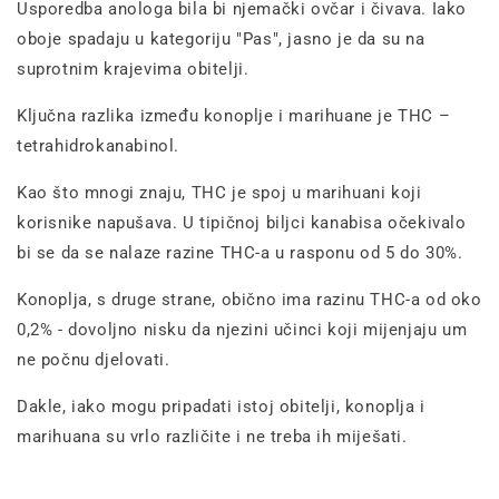
Usporedba anologa bila bi njemački ovčar i čivava. Iako
oboje spadaju u kategoriju "Pas", jasno je da su na
suprotnim krajevima obitelji.
Ključna razlika između konoplje i marihuane je THC –
tetrahidrokanabinol.
Kao što mnogi znaju, THC je spoj u marihuani koji
korisnike napušava. U tipičnoj biljci kanabisa očekivalo
bi se da se nalaze razine THC-a u rasponu od 5 do 30%.
Konoplja, s druge strane, obično ima razinu THC-a od oko
0,2% - dovoljno nisku da njezini učinci koji mijenjaju um
ne počnu djelovati.
Dakle, iako mogu pripadati istoj obitelji, konoplja i
marihuana su vrlo različite i ne treba ih miješati.