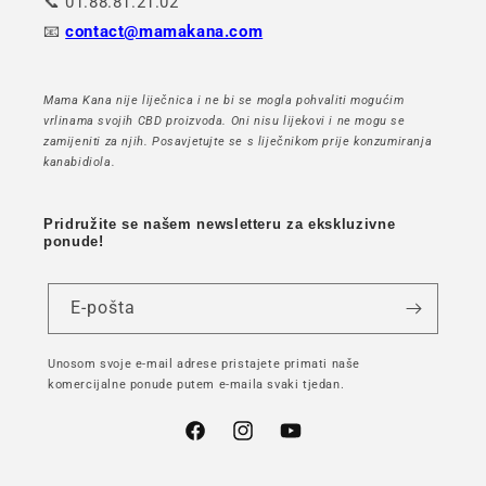
📞 01.88.81.21.02
📧
contact@mamakana.com
Mama Kana nije liječnica i ne bi se mogla pohvaliti mogućim
vrlinama svojih CBD proizvoda. Oni nisu lijekovi i ne mogu se
zamijeniti za njih. Posavjetujte se s liječnikom prije konzumiranja
kanabidiola.
Pridružite se našem newsletteru za ekskluzivne
ponude!
E-pošta
Unosom svoje e-mail adrese pristajete primati naše
komercijalne ponude putem e-maila svaki tjedan.
Facebook
Instagram
YouTube