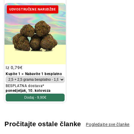
UDVOSTRUČENE NARUDŽBE
Redovna
Iz
0,79€
cijena
Kupite 1 = Nabavite 1 besplatno
BESPLATNA dostava*
ponedjeljak, 10. kolovoza
Dodaj -
9,90€
Pročitajte ostale članke
Pogledajte sve članke