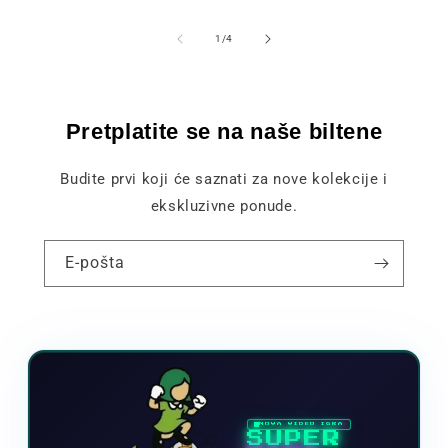
od
1
/
4
Pretplatite se na naše biltene
Budite prvi koji će saznati za nove kolekcije i
ekskluzivne ponude.
E-pošta
NOVA VIDEO IGRA
SUPER