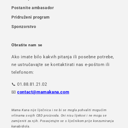
Postanite ambasador
Pridruženi program
Sponzorstvo
Obratite nam se
Ako imate bilo kakvih pitanja ili posebne potrebe,
ne ustručavajte se kontaktirati nas e-poštom ili
telefonom:
📞 01.88.81.21.02
📧
contact@mamakana.com
Mama Kana nije liječnica i ne bi se mogla pohvaliti mogućim
vrlinama svojih CBD proizvoda. Oni nisu lijekovi i ne mogu se
zamijeniti za njih. Posavjetujte se s liječnikom prije konzumiranja
kanabidiola.