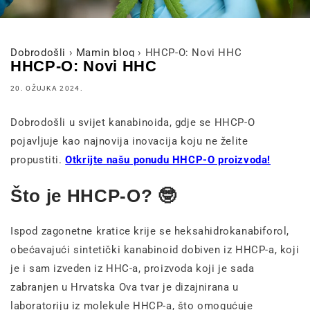
Dobrodošli
›
Mamin blog
›
HHCP-O: Novi HHC
HHCP-O: Novi HHC
20. OŽUJKA 2024.
Dobrodošli u svijet kanabinoida, gdje se HHCP-O
pojavljuje kao najnovija inovacija koju ne želite
propustiti.
Otkrijte našu ponudu HHCP-O proizvoda!
Što je HHCP-O? 🤓
Ispod zagonetne kratice krije se heksahidrokanabiforol,
obećavajući sintetički kanabinoid dobiven iz HHCP-a, koji
je i sam izveden iz HHC-a, proizvoda koji je sada
zabranjen u Hrvatska Ova tvar je dizajnirana u
laboratoriju iz molekule HHCP-a, što omogućuje