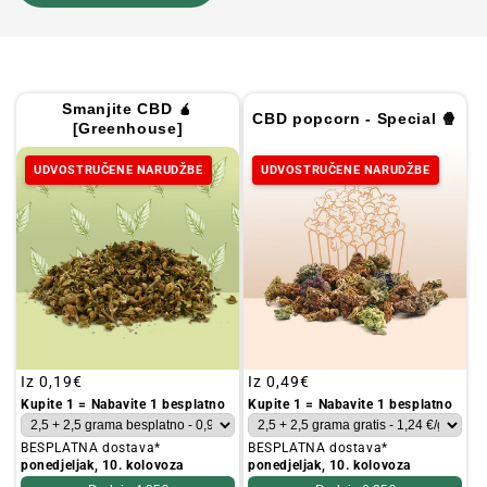
Smanjite CBD 🧉
CBD popcorn - Special 🍿
[Greenhouse]
UDVOSTRUČENE NARUDŽBE
UDVOSTRUČENE NARUDŽBE
Redovna
Iz
0,19€
Redovna
Iz
0,49€
cijena
cijena
Kupite 1 = Nabavite 1 besplatno
Kupite 1 = Nabavite 1 besplatno
BESPLATNA dostava*
BESPLATNA dostava*
ponedjeljak, 10. kolovoza
ponedjeljak, 10. kolovoza