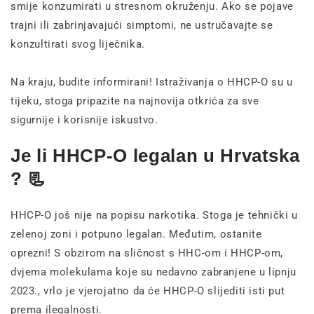
smije konzumirati u stresnom okruženju. Ako se pojave
trajni ili zabrinjavajući simptomi, ne ustručavajte se
konzultirati svog liječnika.
Na kraju, budite informirani! Istraživanja o HHCP-O su u
tijeku, stoga pripazite na najnovija otkrića za sve
sigurnije i korisnije iskustvo.
Je li HHCP-O legalan u Hrvatska
? 📃
HHCP-O još nije na popisu narkotika. Stoga je tehnički u
zelenoj zoni i potpuno legalan. Međutim, ostanite
oprezni! S obzirom na sličnost s HHC-om i HHCP-om,
dvjema molekulama koje su nedavno zabranjene u lipnju
2023., vrlo je vjerojatno da će HHCP-O slijediti isti put
prema ilegalnosti.