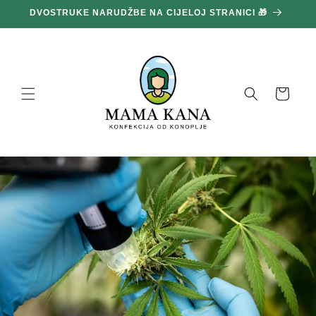
Prijeđi
DVOSTRUKE NARUDŽBE NA CIJELOJ STRANICI 🎁
1
na
sadržaj
Košara