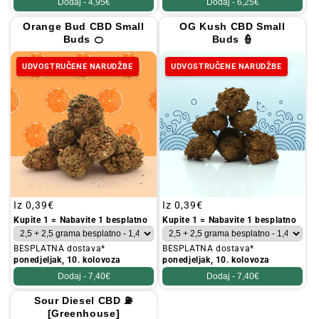
Dodaj -
4,95€
Dodaj -
6,25€
Orange Bud CBD Small
OG Kush CBD Small
Buds 🍊
Buds 👮
UDVOSTRUČENE NARUDŽBE
UDVOSTRUČENE NARUDŽBE
Redovna
Iz
0,39€
Redovna
Iz
0,39€
cijena
cijena
Kupite 1 = Nabavite 1 besplatno
Kupite 1 = Nabavite 1 besplatno
BESPLATNA dostava*
BESPLATNA dostava*
ponedjeljak, 10. kolovoza
ponedjeljak, 10. kolovoza
Dodaj -
7,40€
Dodaj -
7,40€
Sour Diesel CBD ⛽
[Greenhouse]