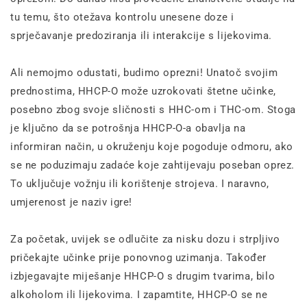
tu temu, što otežava kontrolu unesene doze i
sprječavanje predoziranja ili interakcije s lijekovima.
Ali nemojmo odustati, budimo oprezni! Unatoč svojim
prednostima, HHCP-O može uzrokovati štetne učinke,
posebno zbog svoje sličnosti s HHC-om i THC-om. Stoga
je ključno da se potrošnja HHCP-O-a obavlja na
informiran način, u okruženju koje pogoduje odmoru, ako
se ne poduzimaju zadaće koje zahtijevaju poseban oprez.
To uključuje vožnju ili korištenje strojeva. I naravno,
umjerenost je naziv igre!
Za početak, uvijek se odlučite za nisku dozu i strpljivo
pričekajte učinke prije ponovnog uzimanja. Također
izbjegavajte miješanje HHCP-O s drugim tvarima, bilo
alkoholom ili lijekovima. I zapamtite, HHCP-O se ne