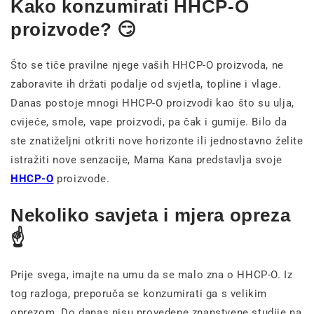
Kako konzumirati HHCP-O
proizvode? 😏
Što se tiče pravilne njege vaših HHCP-O proizvoda, ne
zaboravite ih držati podalje od svjetla, topline i vlage.
Danas postoje mnogi HHCP-O proizvodi kao što su ulja,
cvijeće, smole, vape proizvodi, pa čak i gumije. Bilo da
ste znatiželjni otkriti nove horizonte ili jednostavno želite
istražiti nove senzacije, Mama Kana predstavlja svoje
HHCP-O
proizvode.
Nekoliko savjeta i mjera opreza
☝️
Prije svega, imajte na umu da se malo zna o HHCP-O. Iz
tog razloga, preporuča se konzumirati ga s velikim
oprezom. Do danas nisu provedene znanstvene studije na