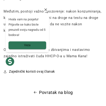
Međutim, postoji važno upozorenje: nakon konzumiranja,
korisnici mogu biti pozitivni na droge na testu na droge
Hvala vam na posjetu!
uz cestu. Stoga, zapamtite da ne vozite nakon
Prijavite se kako biste
preuzeli svoju nagradu od 5
konzumiranja HHCP-O.
bodova!
Veza
Ostanimo u toku s pravnim zbivanjima i nastavimo
zajedno istraživati ​​čuda HHCP-O-a u Mama Kana!
Zajednički koristi ovaj članak
Povratak na blog