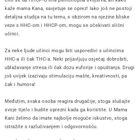
Čini se da HHCP-O ima psihotropna svojstva, ali kako
kaže mama Kana, savjetuje se oprez! Iako još ne postoji
detaljna studija na tu temu, s obzirom na njezine bliske
veze s HHC-om i HHCP-om, mogu se očekivati slični
učinci.
Za neke ljude učinci mogu biti usporedivi s učincima
HHC-a ili čak THC-a. Neki prijavljuju osjećaj dobrobiti,
ublažavanje stresa ili čak dozu euforije i opuštanja. Drugi
još uvijek izazivaju stimulaciju mašte, kreativnosti, pa
čak i humora!
Međutim, svaka osoba reagira drugačije, stoga slušajte
svoje tijelo i budite oprezni kada ga koristite. U Mama
Kani želimo da imate najbolje moguće iskustvo, stoga
istražite s razlučivanjem i odgovornošću.