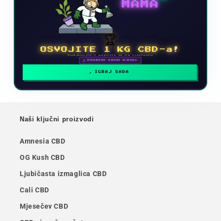
MAMA
🏆
OSVOJITE 1 KG CBD-a!
Sudjelujte i popnite se na ljestvicu
🗓 NAGRADE SVAKI MJESEC
IGRAJ SADA
Naši ključni proizvodi
Amnesia CBD
OG Kush CBD
Ljubičasta izmaglica CBD
Cali CBD
Mjesečev CBD