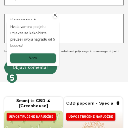
Komentar
*
Hvala vam na posjetu!
Prijavite se kako biste
preuzeli svoju nagradu od 5
bodova!
Imajte na umu da komentari moraju biti odobreni prije nego što se mogu objaviti.
Veza
Smanjite CBD 🧉
CBD popcorn - Special 🍿
[Greenhouse]
UDVOSTRUČENE NARUDŽBE
UDVOSTRUČENE NARUDŽBE