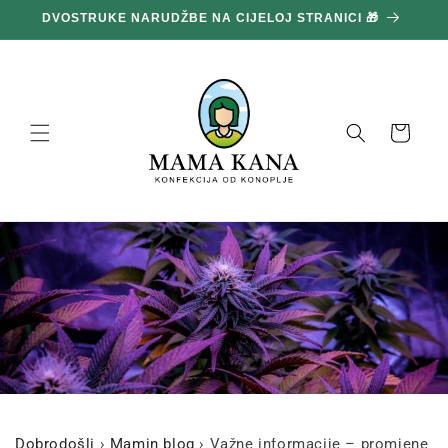
Prijeđi
DVOSTRUKE NARUDŽBE NA CIJELOJ STRANICI 🎁
1
na
sadržaj
Košara
Dobrodošli
›
Mamin blog
›
Važne informacije – promjene ko