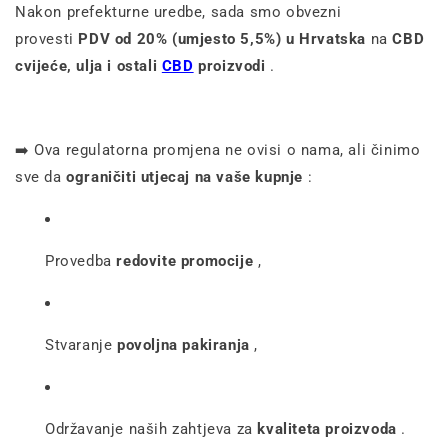
Nakon prefekturne uredbe, sada smo obvezni
provesti
PDV od 20% (umjesto 5,5%) u Hrvatska
na
CBD
cvijeće, ulja i ostali
CBD
proizvodi
.
➡️ Ova regulatorna promjena ne ovisi o nama, ali činimo
sve da
ograničiti utjecaj na vaše kupnje
:
Provedba
redovite promocije
,
Stvaranje
povoljna pakiranja
,
Održavanje naših zahtjeva za
kvaliteta proizvoda
.