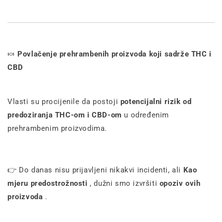
🍬
Povlačenje prehrambenih proizvoda koji sadrže THC i
CBD
Vlasti su procijenile da postoji
potencijalni rizik od
predoziranja THC-om i CBD-om
u određenim
prehrambenim proizvodima.
👉 Do danas nisu prijavljeni nikakvi incidenti, ali
Kao
mjeru predostrožnosti
, dužni smo izvršiti
opoziv ovih
proizvoda
.