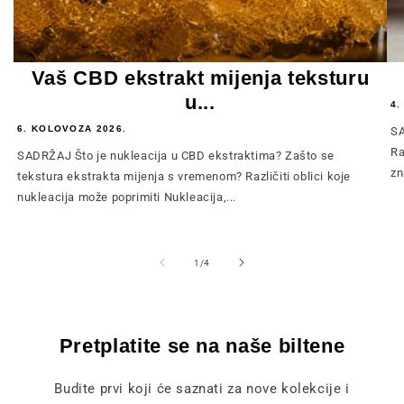
Vaš CBD ekstrakt mijenja teksturu
u...
4.
6. KOLOVOZA 2026.
SA
Ra
SADRŽAJ Što je nukleacija u CBD ekstraktima? Zašto se
zn
tekstura ekstrakta mijenja s vremenom? Različiti oblici koje
nukleacija može poprimiti Nukleacija,...
od
1
/
4
Pretplatite se na naše biltene
Budite prvi koji će saznati za nove kolekcije i