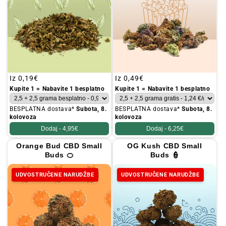
Redovna
Iz
0,19€
Redovna
Iz
0,49€
cijena
cijena
Kupite 1 = Nabavite 1 besplatno
Kupite 1 = Nabavite 1 besplatno
BESPLATNA dostava*
Subota, 8.
BESPLATNA dostava*
Subota, 8.
kolovoza
kolovoza
Dodaj -
4,95€
Dodaj -
6,25€
Orange Bud CBD Small
OG Kush CBD Small
Buds 🍊
Buds 👮
UDVOSTRUČENE NARUDŽBE
UDVOSTRUČENE NARUDŽBE