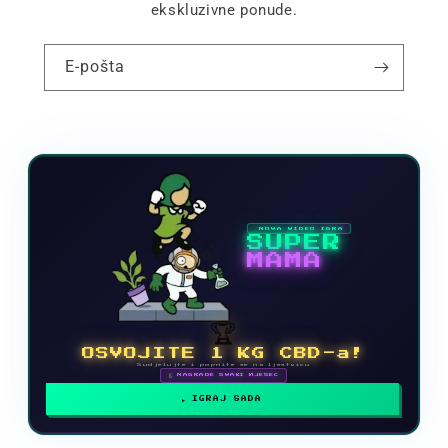
ekskluzivne ponude.
E-pošta
NOVA VIDEO IGRA
SUPER
MAMA
🏆
OSVOJITE 1 KG CBD-a!
Sudjelujte i popnite se na ljestvicu
🗓 NAGRADE SVAKI MJESEC
IGRAJ SADA