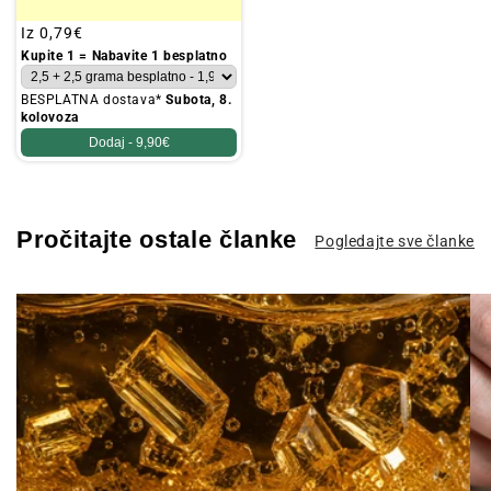
Redovna
Iz
0,79€
cijena
Kupite 1 = Nabavite 1 besplatno
BESPLATNA dostava*
Subota, 8.
kolovoza
Dodaj -
9,90€
Pročitajte ostale članke
Pogledajte sve članke