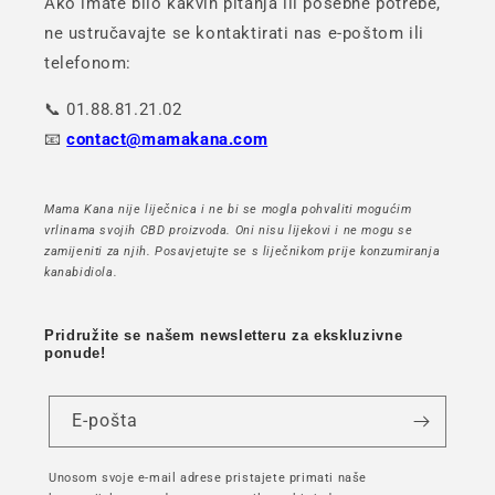
Ako imate bilo kakvih pitanja ili posebne potrebe,
ne ustručavajte se kontaktirati nas e-poštom ili
telefonom:
📞 01.88.81.21.02
📧
contact@mamakana.com
Mama Kana nije liječnica i ne bi se mogla pohvaliti mogućim
vrlinama svojih CBD proizvoda. Oni nisu lijekovi i ne mogu se
zamijeniti za njih. Posavjetujte se s liječnikom prije konzumiranja
kanabidiola.
Pridružite se našem newsletteru za ekskluzivne
ponude!
E-pošta
Unosom svoje e-mail adrese pristajete primati naše