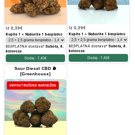
Redovna
Iz
0,39€
Redovna
Iz
0,39€
cijena
cijena
Kupite 1 = Nabavite 1 besplatno
Kupite 1 = Nabavite 1 besplatno
BESPLATNA dostava*
Subota, 8.
BESPLATNA dostava*
Subota, 8.
kolovoza
kolovoza
Dodaj -
7,40€
Dodaj -
7,40€
Sour Diesel CBD ⛽
[Greenhouse]
UDVOSTRUČENE NARUDŽBE