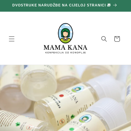
Prijeđi
DVOSTRUKE NARUDŽBE NA CIJELOJ STRANICI 🎁
1
na
sadržaj
Košara