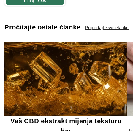
Dodaj -
9,90€
Pročitajte ostale članke
Pogledajte sve članke
Vaš CBD ekstrakt mijenja teksturu
u...
4.