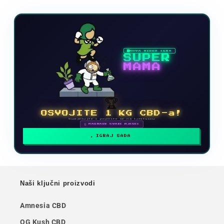
NOVA VIDEO IGRA
SUPER
MAMA
🏆
OSVOJITE 1 KG CBD-a!
Sudjelujte i popnite se na ljestvicu
🗓 NAGRADE SVAKI MJESEC
IGRAJ SADA
Naši ključni proizvodi
Amnesia CBD
OG Kush CBD