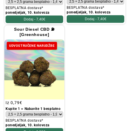
BESPLATNA dostava*
BESPLATNA dostava*
ponedjeljak, 10. kolovoza
ponedjeljak, 10. kolovoza
Dodaj -
7,40€
Dodaj -
7,40€
Sour Diesel CBD ⛽
[Greenhouse]
UDVOSTRUČENE NARUDŽBE
Redovna
Iz
0,79€
cijena
Kupite 1 = Nabavite 1 besplatno
BESPLATNA dostava*
ponedjeljak, 10. kolovoza