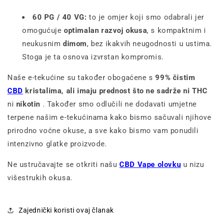
60 PG / 40 VG:
to je omjer koji smo odabrali jer
omogućuje
optimalan razvoj okusa
, s kompaktnim i
neukusnim
dimom
, bez ikakvih neugodnosti u ustima.
Stoga je ta osnova izvrstan kompromis.
Naše e-tekućine su također obogaćene s
99% čistim
CBD
kristalima, ali imaju prednost što ne sadrže ni THC
ni
nikotin
. Također smo odlučili ne dodavati umjetne
terpene našim e-tekućinama kako bismo sačuvali njihove
prirodno voćne okuse, a sve kako bismo vam ponudili
intenzivno glatke proizvode.
Ne ustručavajte se otkriti našu
CBD Vape olovku
u nizu
višestrukih okusa.
Zajednički koristi ovaj članak