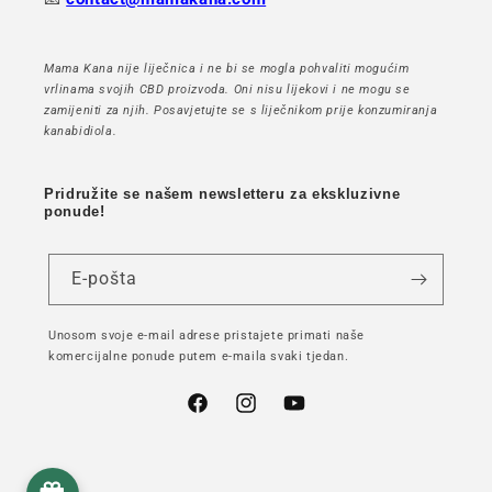
Mama Kana nije liječnica i ne bi se mogla pohvaliti mogućim
vrlinama svojih CBD proizvoda. Oni nisu lijekovi i ne mogu se
zamijeniti za njih. Posavjetujte se s liječnikom prije konzumiranja
kanabidiola.
Pridružite se našem newsletteru za ekskluzivne
ponude!
E-pošta
Unosom svoje e-mail adrese pristajete primati naše
komercijalne ponude putem e-maila svaki tjedan.
Facebook
Instagram
YouTube