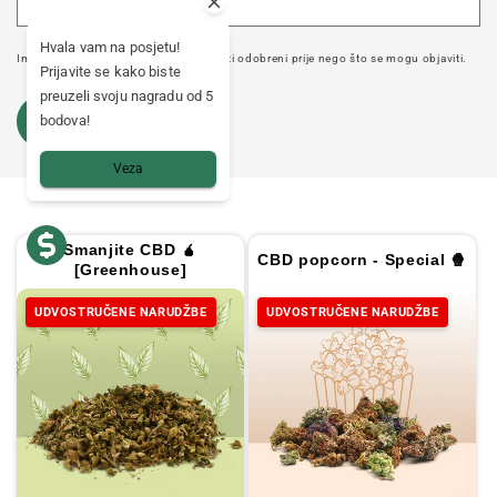
Hvala vam na posjetu!
Imajte na umu da komentari moraju biti odobreni prije nego što se mogu objaviti.
Prijavite se kako biste
preuzeli svoju nagradu od 5
bodova!
Veza
Smanjite CBD 🧉
CBD popcorn - Special 🍿
[Greenhouse]
UDVOSTRUČENE NARUDŽBE
UDVOSTRUČENE NARUDŽBE