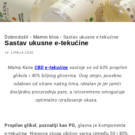
Dobrodošli
›
Mamin blog
›
Sastav ukusne e-tekućine
Sastav ukusne e-tekućine
10. LIPNJA 2020.
Mama Kana
CBD e-tekućine
sastoje se od 60% propilen
glikola i 40% biljnog glicerina. Ovaj omjer, posebno
odabran od strane našeg tima, idealan je jer jamči
dosljednu proizvodnju pare, a istovremeno omogućuje
optimalno izražavanje okusa.
Propilen glikol, poznatiji kao PG,
glavna je komponenta
e-tekućine. Njegova stopa obično varira između 50 i 80%.