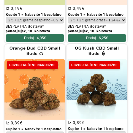
Redovna
Iz
0,19€
Redovna
Iz
0,49€
cijena
cijena
Kupite 1 = Nabavite 1 besplatno
Kupite 1 = Nabavite 1 besplatno
BESPLATNA dostava*
BESPLATNA dostava*
ponedjeljak, 10. kolovoza
ponedjeljak, 10. kolovoza
Dodaj -
4,95€
Dodaj -
6,25€
Orange Bud CBD Small
OG Kush CBD Small
Buds 🍊
Buds 👮
UDVOSTRUČENE NARUDŽBE
UDVOSTRUČENE NARUDŽBE
Redovna
Iz
0,39€
Redovna
Iz
0,39€
cijena
cijena
Kupite 1 = Nabavite 1 besplatno
Kupite 1 = Nabavite 1 besplatno