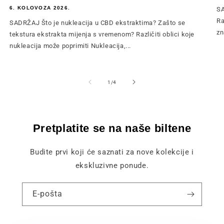
6. KOLOVOZA 2026.
SA
Ra
SADRŽAJ Što je nukleacija u CBD ekstraktima? Zašto se
zn
tekstura ekstrakta mijenja s vremenom? Različiti oblici koje
nukleacija može poprimiti Nukleacija,...
od
1
/
4
Pretplatite se na naše biltene
Budite prvi koji će saznati za nove kolekcije i
ekskluzivne ponude.
E-pošta