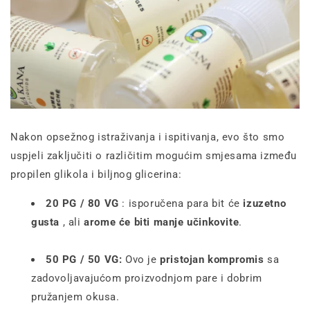
Nakon opsežnog istraživanja i ispitivanja, evo što smo
uspjeli zaključiti o različitim mogućim smjesama između
propilen glikola i biljnog glicerina:
20 PG / 80 VG
: isporučena para bit će
izuzetno
gusta
, ali
arome će biti manje učinkovite
.
50 PG / 50 VG:
Ovo je
pristojan kompromis
sa
zadovoljavajućom proizvodnjom pare i dobrim
pružanjem okusa.