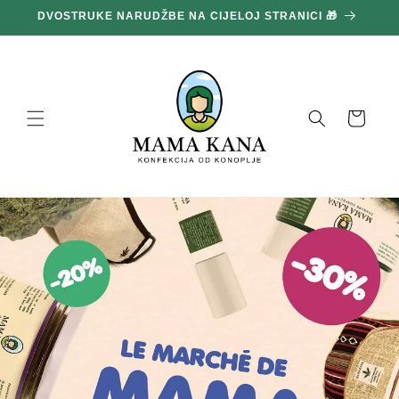
Prijeđi
DVOSTRUKE NARUDŽBE NA CIJELOJ STRANICI 🎁
1
na
sadržaj
Košara