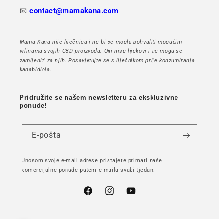
📧
contact@mamakana.com
Mama Kana nije liječnica i ne bi se mogla pohvaliti mogućim
vrlinama svojih CBD proizvoda. Oni nisu lijekovi i ne mogu se
zamijeniti za njih. Posavjetujte se s liječnikom prije konzumiranja
kanabidiola.
Pridružite se našem newsletteru za ekskluzivne
ponude!
E-pošta
Unosom svoje e-mail adrese pristajete primati naše
komercijalne ponude putem e-maila svaki tjedan.
Facebook
Instagram
YouTube