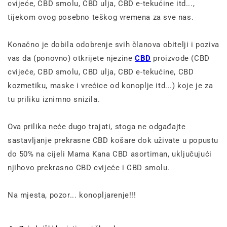
cvijeće, CBD smolu, CBD ulja, CBD e-tekućine itd...,
tijekom ovog posebno teškog vremena za sve nas.
Konačno je dobila odobrenje svih članova obitelji i poziva
vas da (ponovno) otkrijete njezine
CBD
proizvode (CBD
cvijeće, CBD smolu, CBD ulja, CBD e-tekućine, CBD
kozmetiku, maske i vrećice od konoplje itd...) koje je za
tu priliku iznimno snizila.
Ova prilika neće dugo trajati, stoga ne odgađajte
sastavljanje prekrasne CBD košare dok uživate u popustu
do 50% na cijeli Mama Kana CBD asortiman, uključujući
njihovo prekrasno CBD cvijeće i CBD smolu.
Na mjesta, pozor... konopljarenje!!!