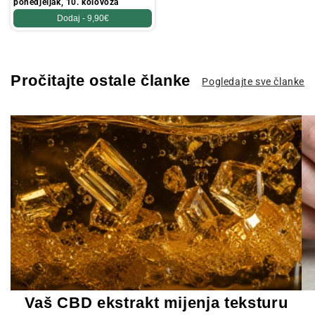
ponedjeljak, 10. kolovoza
Dodaj -
9,90€
Pročitajte ostale članke
Pogledajte sve članke
Vaš CBD ekstrakt mijenja teksturu