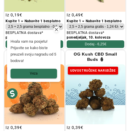
Redovna
Iz
0,19€
Redovna
Iz
0,49€
cijena
cijena
Kupite 1 = Nabavite 1 besplatno
Kupite 1 = Nabavite 1 besplatno
BESPLATNA dostava*
BESPLATNA dostava*
ponedjeljak, 10. kolovoza
ponedjeljak, 10. kolovoza
Hvala vam na posjetu!
Dodaj -
4,95€
Dodaj -
6,25€
Prijavite se kako biste
Orange Bud CBD Small
OG Kush CBD Small
preuzeli svoju nagradu od 5
Buds 🍊
Buds 👮
bodova!
UDVOSTRUČENE NARUDŽBE
UDVOSTRUČENE NARUDŽBE
Veza
Redovna
Iz
0,39€
Redovna
Iz
0,39€