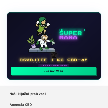
NOVA VIDEO IGRA
SUPER
MAMA
🏆
OSVOJITE 1 KG CBD-a!
Sudjelujte i popnite se na ljestvicu
🗓 NAGRADE SVAKI MJESEC
IGRAJ SADA
Naši ključni proizvodi
Amnesia CBD