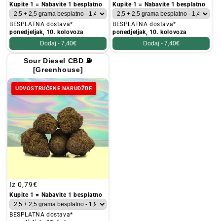
cijena
cijena
Kupite 1 = Nabavite 1 besplatno
Kupite 1 = Nabavite 1 besplatno
BESPLATNA dostava*
BESPLATNA dostava*
ponedjeljak, 10. kolovoza
ponedjeljak, 10. kolovoza
Dodaj -
7,40€
Dodaj -
7,40€
Sour Diesel CBD ⛽
[Greenhouse]
UDVOSTRUČENE NARUDŽBE
Redovna
Iz
0,79€
cijena
Kupite 1 = Nabavite 1 besplatno
BESPLATNA dostava*