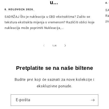
u...
4.
6. KOLOVOZA 2026.
SA
Ra
SADRŽAJ Što je nukleacija u CBD ekstraktima? Zašto se
zn
tekstura ekstrakta mijenja s vremenom? Različiti oblici koje
nukleacija može poprimiti Nukleacija,...
od
1
/
4
Pretplatite se na naše biltene
Budite prvi koji će saznati za nove kolekcije i
ekskluzivne ponude.
E-pošta