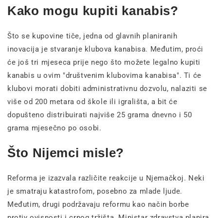
Kako mogu kupiti kanabis?
Što se kupovine tiče, jedna od glavnih planiranih
inovacija je stvaranje klubova kanabisa. Međutim, proći
će još tri mjeseca prije nego što možete legalno kupiti
kanabis u ovim "društvenim klubovima kanabisa". Ti će
klubovi morati dobiti administrativnu dozvolu, nalaziti se
više od 200 metara od škole ili igrališta, a bit će
dopušteno distribuirati najviše 25 grama dnevno i 50
grama mjesečno po osobi.
Što Nijemci misle?
Reforma je izazvala različite reakcije u Njemačkoj. Neki
je smatraju katastrofom, posebno za mlade ljude.
Međutim, drugi podržavaju reformu kao način borbe
protiv ovisnosti i crnog tržišta. Ministar zdravstva planira