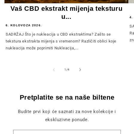
Vaš CBD ekstrakt mijenja teksturu
u...
4.
6. KOLOVOZA 2026.
SA
Ra
SADRŽAJ Što je nukleacija u CBD ekstraktima? Zašto se
zn
tekstura ekstrakta mijenja s vremenom? Različiti oblici koje
nukleacija može poprimiti Nukleacija,...
od
1
/
4
Pretplatite se na naše biltene
Budite prvi koji će saznati za nove kolekcije i
ekskluzivne ponude.