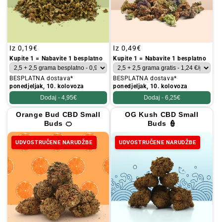
Redovna
Iz
0,19€
Redovna
Iz
0,49€
cijena
cijena
Kupite 1 = Nabavite 1 besplatno
Kupite 1 = Nabavite 1 besplatno
BESPLATNA dostava*
BESPLATNA dostava*
ponedjeljak, 10. kolovoza
ponedjeljak, 10. kolovoza
Dodaj -
4,95€
Dodaj -
6,25€
Orange Bud CBD Small
OG Kush CBD Small
Buds 🍊
Buds 👮
UDVOSTRUČENE NARUDŽBE
UDVOSTRUČENE NARUDŽBE