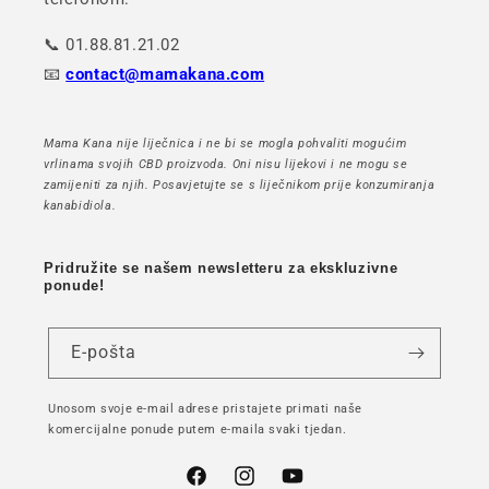
📞 01.88.81.21.02
📧
contact@mamakana.com
Mama Kana nije liječnica i ne bi se mogla pohvaliti mogućim
vrlinama svojih CBD proizvoda. Oni nisu lijekovi i ne mogu se
zamijeniti za njih. Posavjetujte se s liječnikom prije konzumiranja
kanabidiola.
Pridružite se našem newsletteru za ekskluzivne
ponude!
E-pošta
Unosom svoje e-mail adrese pristajete primati naše
komercijalne ponude putem e-maila svaki tjedan.
Facebook
Instagram
YouTube