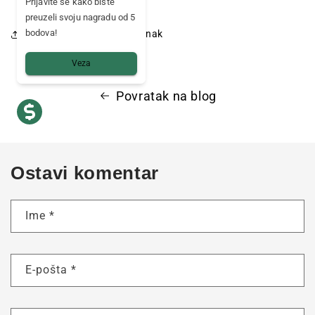
Prijavite se kako biste
preuzeli svoju nagradu od 5
bodova!
Zajednički koristi ovaj članak
Veza
Povratak na blog
Ostavi komentar
Ime
*
E-pošta
*