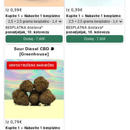
Redovna
Iz
0,39€
Redovna
Iz
0,39€
cijena
cijena
Kupite 1 = Nabavite 1 besplatno
Kupite 1 = Nabavite 1 besplatno
BESPLATNA dostava*
BESPLATNA dostava*
ponedjeljak, 10. kolovoza
ponedjeljak, 10. kolovoza
Dodaj -
7,40€
Dodaj -
7,40€
Sour Diesel CBD ⛽
[Greenhouse]
UDVOSTRUČENE NARUDŽBE
Redovna
Iz
0,79€
cijena
Kupite 1 = Nabavite 1 besplatno