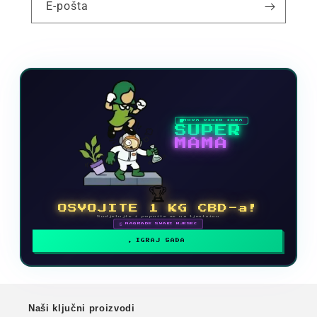
E-pošta
NOVA VIDEO IGRA
SUPER
MAMA
🏆
OSVOJITE 1 KG CBD-a!
Sudjelujte i popnite se na ljestvicu
🗓 NAGRADE SVAKI MJESEC
IGRAJ SADA
Naši ključni proizvodi