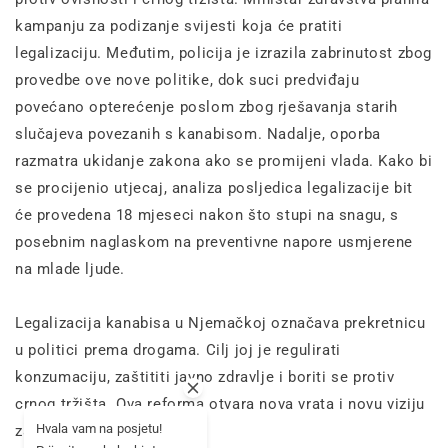
kampanju za podizanje svijesti koja će pratiti
legalizaciju. Međutim, policija je izrazila zabrinutost zbog
provedbe ove nove politike, dok suci predviđaju
povećano opterećenje poslom zbog rješavanja starih
slučajeva povezanih s kanabisom. Nadalje, oporba
razmatra ukidanje zakona ako se promijeni vlada. Kako bi
se procijenio utjecaj, analiza posljedica legalizacije bit
će provedena 18 mjeseci nakon što stupi na snagu, s
posebnim naglaskom na preventivne napore usmjerene
na mlade ljude.
Legalizacija kanabisa u Njemačkoj označava prekretnicu
u politici prema drogama. Cilj joj je regulirati
konzumaciju, zaštititi javno zdravlje i boriti se protiv
crnog tržišta. Ova reforma otvara nova vrata i novu viziju
Hvala vam na posjetu!
za kanabis.