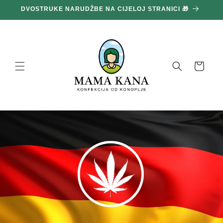
Prijeđi
DVOSTRUKE NARUDŽBE NA CIJELOJ STRANICI 🎁
1
na
sadržaj
Košara