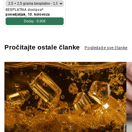
BESPLATNA dostava*
ponedjeljak, 10. kolovoza
Dodaj -
9,90€
Pročitajte ostale članke
Pogledajte sve članke