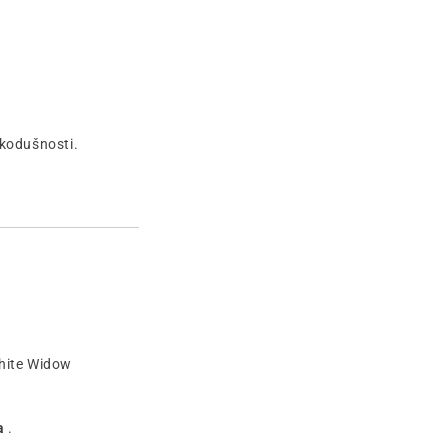
ikodušnosti.
White Widow
a
.