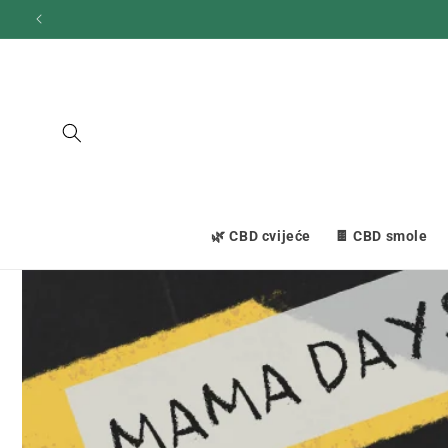
Prijeđi
na
sadržaj
🌿 CBD cvijeće
🍫 CBD smole