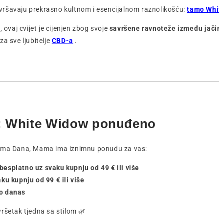
ršavaju prekrasno kultnom i esencijalnom raznolikošću:
tamo Whi
, ovaj cvijet je cijenjen zbog svoje
savršene ravnoteže između jačin
a sve ljubitelje
CBD-a
.
a: White Widow ponuđeno
Mama Dana, Mama ima iznimnu ponudu za vas:
besplatno uz svaku kupnju od 49 € ili više
aku kupnju od 99 € ili više
no danas
ršetak tjedna sa stilom 🌿