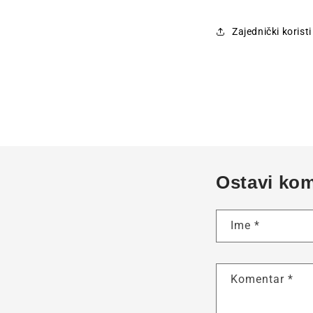
Zajednički korist
Ostavi ko
Ime
*
Komentar
*