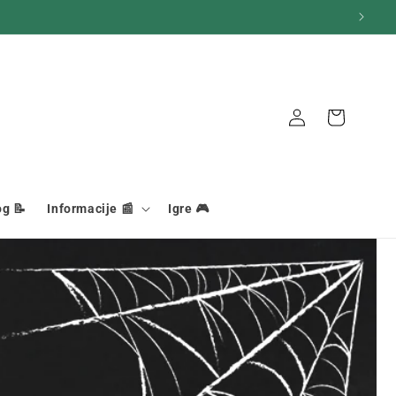
Košara
Veza
og 📝
Informacije 📰
Igre 🎮