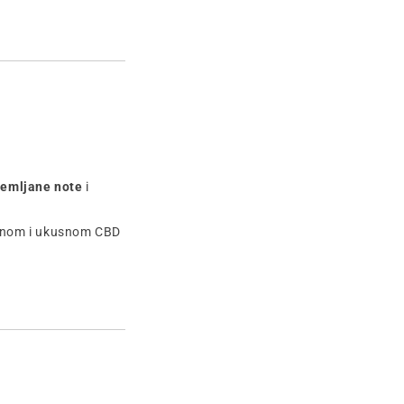
 zemljane note
i
ladnom i ukusnom CBD