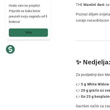
THE
Mamini dani
zav
Hvala vam na posjetu!
Prijavite se kako biste
Poznat diljem svijeta
preuzeli svoju nagradu od 5
ostaje nezaobilazan z
bodova!
Veza
✨ Nedjelj
Za posljednji dan 
👉
5 g White Widow 
👉
20 g gratis uz sv
👉
Do 25 g besplat
Savršen način za zav