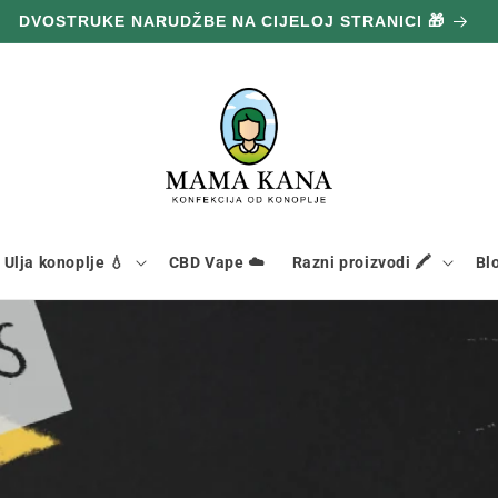
100 g GRATIS ZA SVAKIH POTROŠENIH 100 € 🔥
Ulja konoplje 💧
CBD Vape ☁️
Razni proizvodi 🖍️
Bl