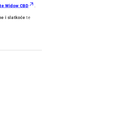
te Widow CBD
.
e i slatkoće
te