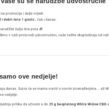
k: vaše su se narudžbe udvostručile
na promocija i dalje vrijedi.
 i dobit ćete 1 gratis
, čak i danas.
narudžbe šalju dva puta 🎁
no + vaši proizvodi udvostručeni, vaše zalihe eksplodiraju od vel
 samo ove nedjelje!
ju danas. Sutra će se mama vratiti s novim iznenađenjima... ali 
e nedjelje.
ljednju priliku da uživate u do
25 g besplatnog White Widow CBD-