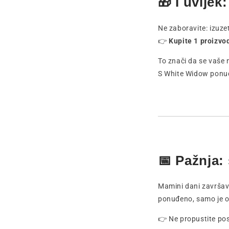
🎁 I uvije
Ne zaboravite: izuzet
👉
Kupite 1 proizvod
To znači da se vaše 
S White Widow ponuđe
📅 Pažnja:
Mamini dani završava
ponuđeno, samo je ov
👉 Ne propustite pos