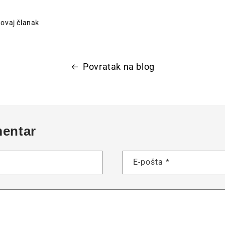
i ovaj članak
Povratak na blog
mentar
E-pošta
*