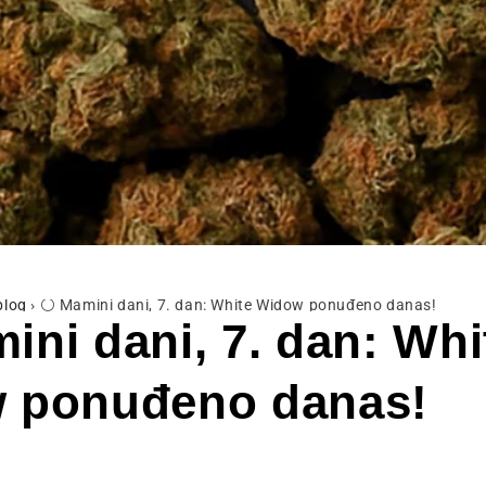
blog
›
⚪ Mamini dani, 7. dan: White Widow ponuđeno danas!
ni dani, 7. dan: Whi
 ponuđeno danas!