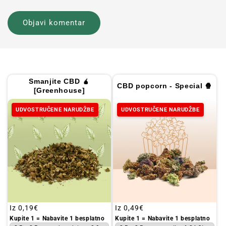
Smanjite CBD 🧉
CBD popcorn - Special 🍿
[Greenhouse]
UDVOSTRUČENE NARUDŽBE
UDVOSTRUČENE NARUDŽBE
Redovna
Iz
0,19€
Redovna
Iz
0,49€
cijena
cijena
Kupite 1 = Nabavite 1 besplatno
Kupite 1 = Nabavite 1 besplatno