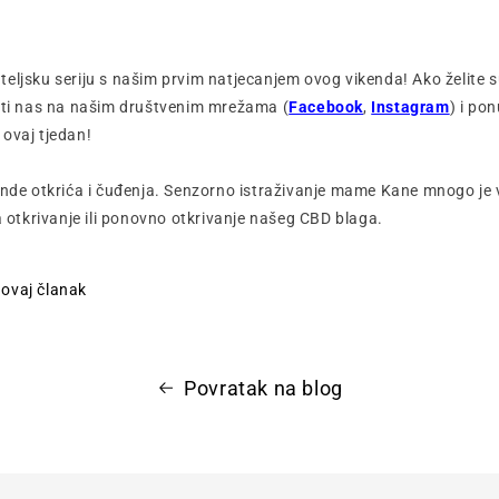
eljsku seriju s našim prvim natjecanjem ovog vikenda! Ako želite s
titi nas na našim društvenim mrežama
(
Facebook
,
Instagram
)
i pon
ovaj tjedan!
ende otkrića i čuđenja. Senzorno istraživanje mame Kane mnogo je 
a otkrivanje ili ponovno otkrivanje našeg CBD blaga.
i ovaj članak
Povratak na blog