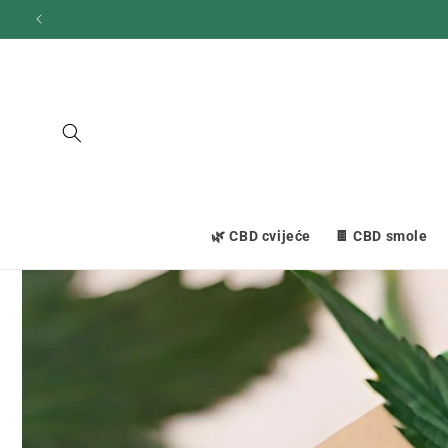
Prijeđi
na
sadržaj
🌿 CBD cvijeće
🍫 CBD smole