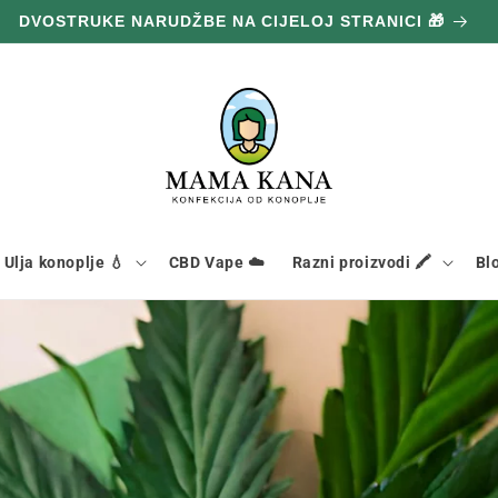
DVOSTRUKE NARUDŽBE NA CIJELOJ STRANICI 🎁
Ulja konoplje 💧
CBD Vape ☁️
Razni proizvodi 🖍️
Bl