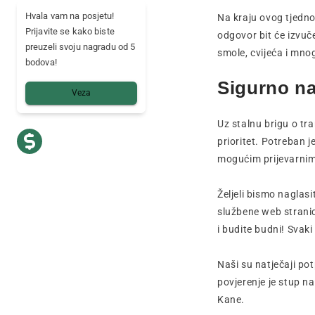
Hvala vam na posjetu!
Na kraju ovog tjedn
Prijavite se kako biste
odgovor bit će izvuč
preuzeli svoju nagradu od 5
smole, cvijeća i mno
bodova!
Sigurno na
Veza
Uz stalnu brigu o tr
prioritet. Potreban j
mogućim prijevarni
Željeli bismo naglas
službene web strani
i budite budni! Svak
Naši su natječaji po
povjerenje je stup 
Kane.