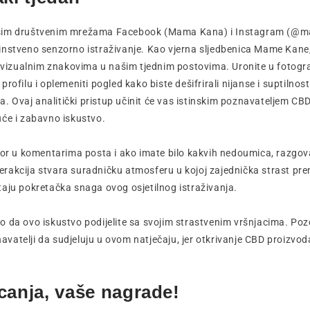
šim društvenim mrežama Facebook (Mama Kana) i Instagram (@
nstveno senzorno istraživanje. Kao vjerna sljedbenica Mame Kane,
i vizualnim znakovima u našim tjednim postovima. Uronite u fotograf
rofilu i oplemeniti pogled kako biste dešifrirali nijanse i suptilnos
ma. Ovaj analitički pristup učinit će vas istinskim poznavateljem CB
će i zabavno iskustvo.
vor u komentarima posta i ako imate bilo kakvih nedoumica, razgov
akcija stvara suradničku atmosferu u kojoj zajednička strast pre
aju pokretačka snaga ovog osjetilnog istraživanja.
 da ovo iskustvo podijelite sa svojim strastvenim vršnjacima. Pozo
znavatelji da sudjeluju u ovom natječaju, jer otkrivanje CBD proizvoda
canja, vaše nagrade!