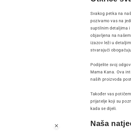
Svakog petka na na
pozivamo vas na jedi
suptilnim detaljima 
objavljena na našem p
izazov leži u detalji
stvarajući obogaćuju
Podijelite svoj odgo
Mama Kana. Ova inter
naših proizvoda post
Također vas potičemo
prijatelje koji su po
kada se dijeli.
Naša natje