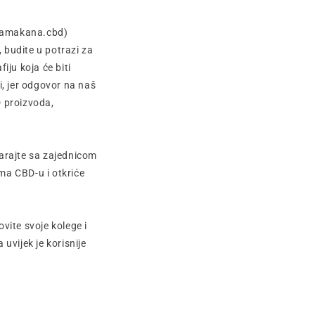
mamakana.cbd)
 budite u potrazi za
iju koja će biti
ti, jer odgovor na naš
D proizvoda,
arajte sa zajednicom
ma CBD-u i otkriće
vite svoje kolege i
 uvijek je korisnije