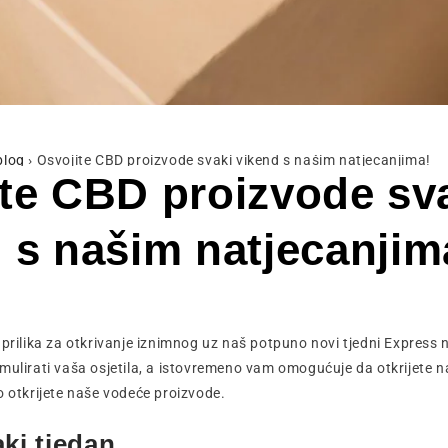
blog
›
Osvojite CBD proizvode svaki vikend s našim natjecanjima!
te CBD proizvode sv
 s našim natjecanjim
 prilika za otkrivanje iznimnog uz naš potpuno novi tjedni Express 
mulirati vaša osjetila, a istovremeno vam omogućuje da otkrijete 
o otkrijete naše vodeće proizvode.
aki tjedan