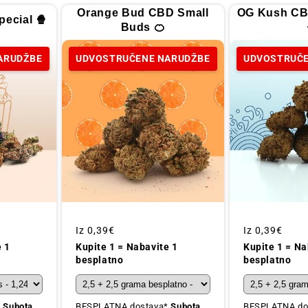
Orange Bud CBD Small
OG Kush CB
ecial 🍿
Buds 🍊
ARUDŽBE
UDVOSTRUČENE NARUDŽBE
UDVOSTRUČE
Redovna
Iz
0,39€
Redovna
Iz
0,39€
cijena
cijena
Kupite 1 = Na
e 1
Kupite 1 = Nabavite 1
besplatno
besplatno
BESPLATNA do
*
Subota,
BESPLATNA dostava*
Subota,