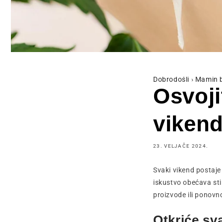
Dobrodošli
›
Mamin 
Osvoji
vikend
23. VELJAČE 2024.
Svaki vikend postaje
iskustvo obećava sti
proizvode ili ponovn
Otkriće sv