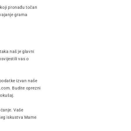
 koji pronađu točan
svajanje grama
taka naš je glavni
vijestili vas o
 podatke izvan naše
.com. Budite oprezni
pokušaj.
aćanje. Vaše
ašeg iskustva Mame