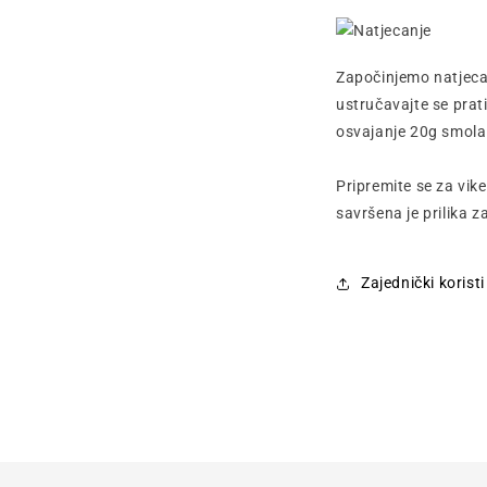
Započinjemo natjecat
ustručavajte se pra
osvajanje 20g smola 
Pripremite se za vik
savršena je prilika z
Zajednički korist