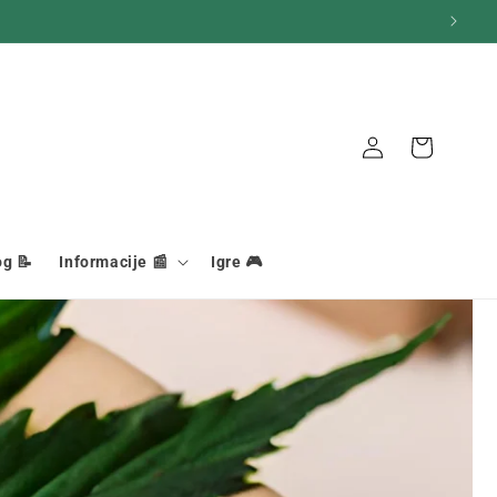
Veza
Košara
og 📝
Informacije 📰
Igre 🎮