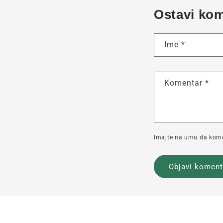
Ostavi ko
Ime
*
Komentar
*
Imajte na umu da komen