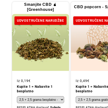
Smanjite CBD 🧉
CBD popcorn - Sp
[Greenhouse]
UDVOSTRUČENE NARUDŽBE
UDVOSTRUČENE N
Redovna
Iz
0,19€
Redovna
Iz
0,49€
cijena
cijena
Kupite 1 = Nabavite 1
Kupite 1 = Nabavit
besplatno
besplatno
BESPLATNA dostava*
Subota,
BESPLATNA dostava