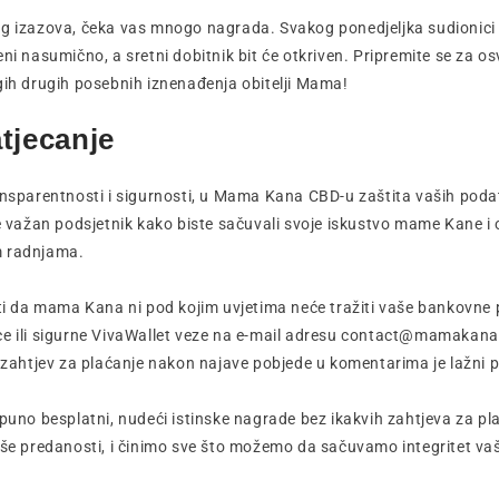
og izazova, čeka vas mnogo nagrada. Svakog ponedjeljka sudionici
eni nasumično, a sretni dobitnik bit će otkriven. Pripremite se za o
gih drugih posebnih iznenađenja obitelji Mama!
tjecanje
ansparentnosti i sigurnosti, u Mama Kana CBD-u zaštita vaših poda
e važan podsjetnik kako biste sačuvali svoje iskustvo mame Kane i os
m radnjama.
iti da mama Kana ni pod kojim uvjetima neće tražiti vaše bankovne
ce ili sigurne VivaWallet veze na e-mail adresu contact@mamakana
i zahtjev za plaćanje nakon najave pobjede u komentarima je lažni 
tpuno besplatni, nudeći istinske nagrade bez ikakvih zahtjeva za pl
naše predanosti, i činimo sve što možemo da sačuvamo integritet v