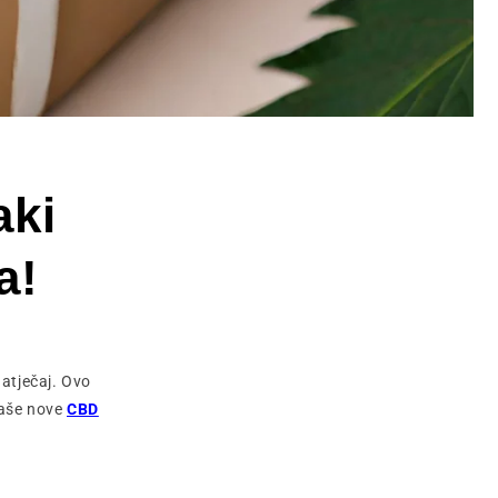
aki
a!
natječaj. Ovo
naše nove
CBD