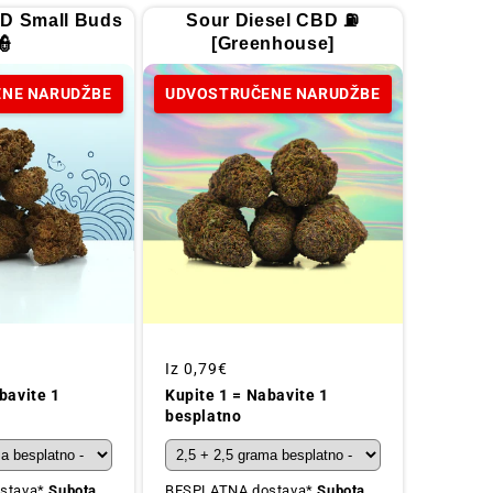
D Small Buds
Sour Diesel CBD ⛽
👮
[Greenhouse]
NE NARUDŽBE
UDVOSTRUČENE NARUDŽBE
Redovna
Iz
0,79€
cijena
bavite 1
Kupite 1 = Nabavite 1
besplatno
stava*
Subota,
BESPLATNA dostava*
Subota,