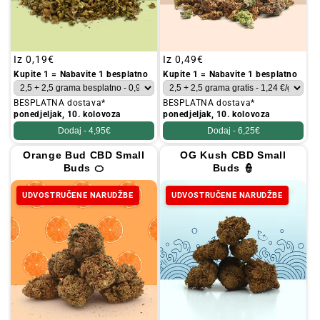
Redovna
Iz
0,19€
Redovna
Iz
0,49€
cijena
cijena
Kupite 1 = Nabavite 1 besplatno
Kupite 1 = Nabavite 1 besplatno
BESPLATNA dostava*
BESPLATNA dostava*
ponedjeljak, 10. kolovoza
ponedjeljak, 10. kolovoza
Dodaj -
4,95€
Dodaj -
6,25€
Orange Bud CBD Small
OG Kush CBD Small
Buds 🍊
Buds 👮
UDVOSTRUČENE NARUDŽBE
UDVOSTRUČENE NARUDŽBE