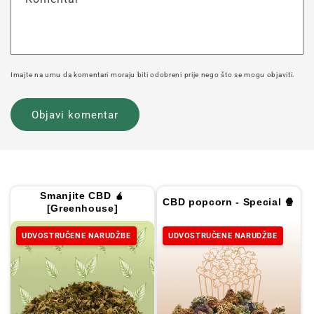
Imajte na umu da komentari moraju biti odobreni prije nego što se mogu objaviti.
Smanjite CBD 🧉
CBD popcorn - Special 🍿
[Greenhouse]
UDVOSTRUČENE NARUDŽBE
UDVOSTRUČENE NARUDŽBE