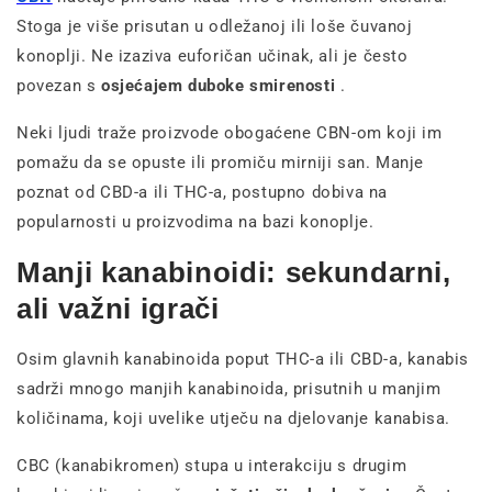
Stoga je više prisutan u odležanoj ili loše čuvanoj
konoplji. Ne izaziva euforičan učinak, ali je često
povezan s
osjećajem duboke smirenosti
.
Neki ljudi traže proizvode obogaćene CBN-om koji im
pomažu da se opuste ili promiču mirniji san. Manje
poznat od CBD-a ili THC-a, postupno dobiva na
popularnosti u proizvodima na bazi konoplje.
Manji kanabinoidi: sekundarni,
ali važni igrači
Osim glavnih kanabinoida poput THC-a ili CBD-a, kanabis
sadrži mnogo manjih kanabinoida, prisutnih u manjim
količinama, koji uvelike utječu na djelovanje kanabisa.
CBC (kanabikromen) stupa u interakciju s drugim