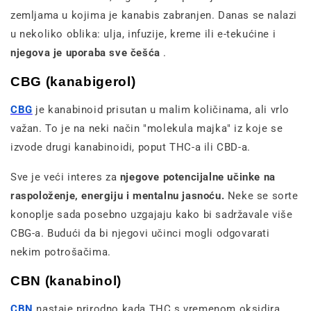
zemljama u kojima je kanabis zabranjen. Danas se nalazi
u nekoliko oblika: ulja, infuzije, kreme ili e-tekućine i
njegova je uporaba sve češća
.
CBG (kanabigerol)
CBG
je kanabinoid prisutan u malim količinama, ali vrlo
važan. To je na neki način "molekula majka" iz koje se
izvode drugi kanabinoidi, poput THC-a ili CBD-a.
Sve je veći interes za
njegove potencijalne učinke na
raspoloženje, energiju i mentalnu jasnoću.
Neke se sorte
konoplje sada posebno uzgajaju kako bi sadržavale više
CBG-a. Budući da bi njegovi učinci mogli odgovarati
nekim potrošačima.
CBN (kanabinol)
CBN
nastaje prirodno kada THC s vremenom oksidira.