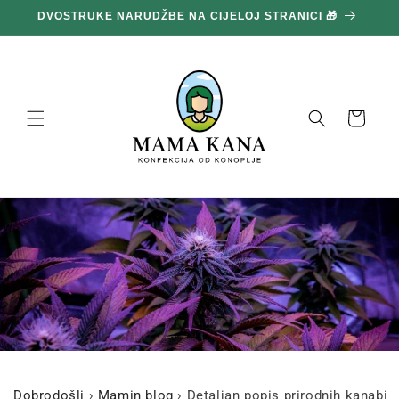
Prijeđi
DVOSTRUKE NARUDŽBE NA CIJELOJ STRANICI 🎁
1
na
sadržaj
Košara
Dobrodošli
›
Mamin blog
›
Detaljan popis prirodnih kanabin