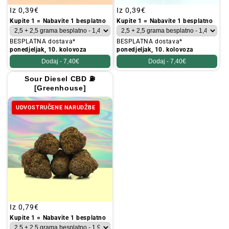
Redovna
Iz
0,39€
Redovna
Iz
0,39€
cijena
cijena
Kupite 1 = Nabavite 1 besplatno
Kupite 1 = Nabavite 1 besplatno
BESPLATNA dostava*
BESPLATNA dostava*
ponedjeljak, 10. kolovoza
ponedjeljak, 10. kolovoza
Dodaj -
7,40€
Dodaj -
7,40€
Sour Diesel CBD ⛽
[Greenhouse]
UDVOSTRUČENE NARUDŽBE
Redovna
Iz
0,79€
cijena
Kupite 1 = Nabavite 1 besplatno