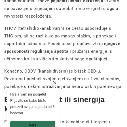
kanabinoidima i može
pojačati učinak okruženja
. Često
se povezuje s osjećajem dobrobiti i može igrati ulogu u
ravnoteži raspoloženja.
THCV (tetrahidrokanabivarin) se često uspoređuje s
THC-om, ali se razlikuje po mnogo blažim, a ponekad i
suprotnim učincima. Posebno se proučava zbog
njegove
sposobnosti reguliranja apetita
i pružanja energije, s
učincima koji su više stimulativni nego opuštajući.
Konačno, CBDV (kanabidivarin) je blizak CBD-u.
Pozornost privlači svojim djelovanjem na živčani sustav,
posebice u nekim istraživanjima neuroloških poremećaja.
Hvala vam na posjetu!
Entourage efekt ili sinergija
Prijavite se kako biste
kanabinoida
preuzeli svoju nagradu od 5
bodova!
Entourage efekt opisuje kako kanabinoidi i terpeni u
Veza