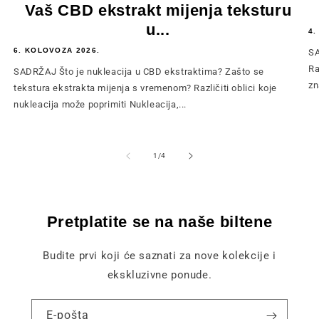
Vaš CBD ekstrakt mijenja teksturu
u...
4.
6. KOLOVOZA 2026.
SA
Ra
SADRŽAJ Što je nukleacija u CBD ekstraktima? Zašto se
zn
tekstura ekstrakta mijenja s vremenom? Različiti oblici koje
nukleacija može poprimiti Nukleacija,...
od
1
/
4
Pretplatite se na naše biltene
Budite prvi koji će saznati za nove kolekcije i
ekskluzivne ponude.
E-pošta