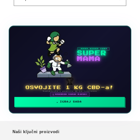
NOVA VIDEO IGRA
SUPER
MAMA
🏆
OSVOJITE 1 KG CBD-a!
Sudjelujte i popnite se na ljestvicu
🗓 NAGRADE SVAKI MJESEC
IGRAJ SADA
Naši ključni proizvodi