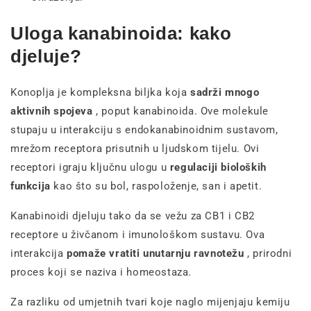
Uloga kanabinoida: kako
djeluje?
Konoplja je kompleksna biljka koja
sadrži mnogo
aktivnih spojeva
, poput kanabinoida. Ove molekule
stupaju u interakciju s endokanabinoidnim sustavom,
mrežom receptora prisutnih u ljudskom tijelu. Ovi
receptori igraju ključnu ulogu u
regulaciji bioloških
funkcija
kao što su bol, raspoloženje, san i apetit.
Kanabinoidi djeluju tako da se vežu za CB1 i CB2
receptore u živčanom i imunološkom sustavu. Ova
interakcija
pomaže vratiti unutarnju ravnotežu
, prirodni
proces koji se naziva i homeostaza.
Za razliku od umjetnih tvari koje naglo mijenjaju kemiju