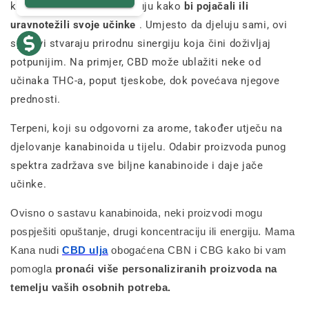
kanabisu međusobno djeluju kako
bi pojačali ili
uravnotežili svoje učinke
. Umjesto da djeluju sami, ovi
spojevi stvaraju prirodnu sinergiju koja čini doživljaj
potpunijim. Na primjer, CBD može ublažiti neke od
učinaka THC-a, poput tjeskobe, dok povećava njegove
prednosti.
Terpeni, koji su odgovorni za arome, također utječu na
djelovanje kanabinoida u tijelu. Odabir proizvoda punog
spektra zadržava sve biljne kanabinoide i daje jače
učinke.
Ovisno o sastavu kanabinoida, neki proizvodi mogu
pospješiti opuštanje, drugi koncentraciju ili energiju. Mama
Kana nudi
CBD ulja
obogaćena CBN i CBG kako bi vam
pomogla
pronaći više personaliziranih proizvoda na
temelju vaših osobnih potreba.