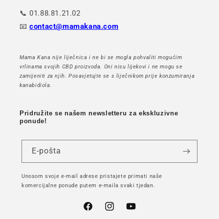
📞 01.88.81.21.02
📧
contact@mamakana.com
Mama Kana nije liječnica i ne bi se mogla pohvaliti mogućim
vrlinama svojih CBD proizvoda. Oni nisu lijekovi i ne mogu se
zamijeniti za njih. Posavjetujte se s liječnikom prije konzumiranja
kanabidiola.
Pridružite se našem newsletteru za ekskluzivne
ponude!
E-pošta
Unosom svoje e-mail adrese pristajete primati naše
komercijalne ponude putem e-maila svaki tjedan.
Facebook
Instagram
YouTube