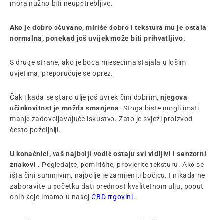
mora nužno biti neupotrebljivo.
Ako je dobro očuvano, miriše dobro i tekstura mu je ostala
normalna, ponekad još uvijek može biti prihvatljivo.
S druge strane, ako je boca mjesecima stajala u lošim
uvjetima, preporučuje se oprez.
Čak i kada se staro ulje još uvijek čini dobrim,
njegova
učinkovitost je možda smanjena.
Stoga biste mogli imati
manje zadovoljavajuće iskustvo. Zato je svježi proizvod
često poželjniji.
U konačnici, vaš najbolji vodič ostaju svi vidljivi i senzorni
znakovi
. Pogledajte, pomirišite, provjerite teksturu. Ako se
išta čini sumnjivim, najbolje je zamijeniti bočicu. I nikada ne
zaboravite u početku dati prednost kvalitetnom ulju, poput
onih koje imamo u našoj
CBD trgovini.