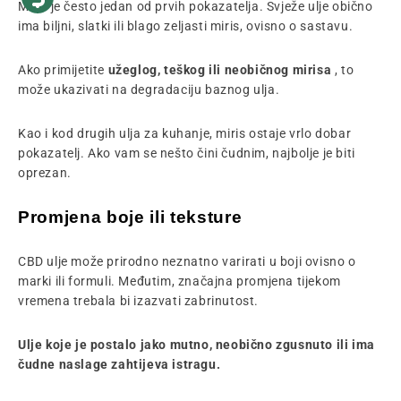
Miris je često jedan od prvih pokazatelja. Svježe ulje obično
ima biljni, slatki ili blago zeljasti miris, ovisno o sastavu.
Ako primijetite
užeglog, teškog ili neobičnog mirisa
, to
može ukazivati ​​na degradaciju baznog ulja.
Kao i kod drugih ulja za kuhanje, miris ostaje vrlo dobar
pokazatelj. Ako vam se nešto čini čudnim, najbolje je biti
oprezan.
Promjena boje ili teksture
CBD ulje može prirodno neznatno varirati u boji ovisno o
marki ili formuli. Međutim, značajna promjena tijekom
vremena trebala bi izazvati zabrinutost.
Ulje koje je postalo jako mutno, neobično zgusnuto ili ima
čudne naslage zahtijeva istragu.