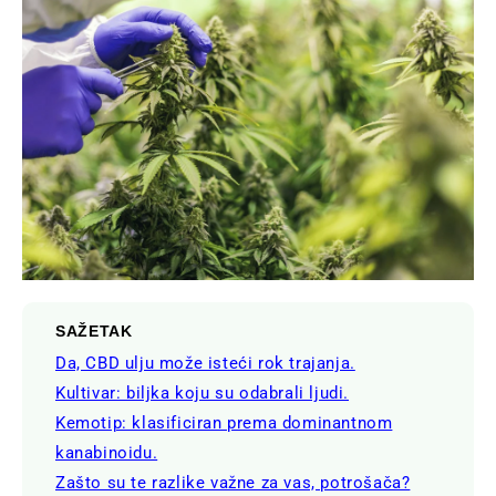
SAŽETAK
Da, CBD ulju može isteći rok trajanja.
Kultivar: biljka koju su odabrali ljudi.
Kemotip: klasificiran prema dominantnom
kanabinoidu.
Zašto su te razlike važne za vas, potrošača?