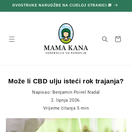
Prijeđi
DVOSTRUKE NARUDŽBE NA CIJELOJ STRANICI 🎁
1
na
sadržaj
Košara
Može li CBD ulju isteći rok trajanja?
Napisao:
Benjamin Poirel Nadal
2. lipnja 2026.
Vrijeme čitanja
5
min