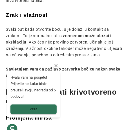
ili zatvorena ladica.
Zrak i vlažnost
Svaki put kada otvorite bocu, ulje dolazi u kontakt sa
zrakom. To je normalno, ali
s vremenom može ubrzati
oksidaciju.
Ako čep nije pravilno zatvoren, učinak je još
izraženiji. Vlažnost okoline također može negativno utjecati
na očuvanje, posebno u određenim prostorijama.
Savjetujem vam da pažljivo zatvorite bočicu nakon svake
upotrebe.
Hvala vam na posjetu!
Prijavite se kako biste
Kako prepoznati krivotvoreno
preuzeli svoju nagradu od 5
bodova!
CBD ulje?
Veza
Promjena mirisa