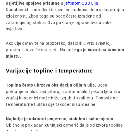
osjetljive spojeve prisutne
u
jeftinom CBD ulju
.
Kanabinoidi i određeni terpeni ne podnose dobro dugotrajnu
izloženost. Zbog toga su boce često izrađene od
zatamnjenog stakla. Ovo pakiranje ograničava učinke
svjetlosti.
Ako ulje ostavite na prozorskoj dasci ili u vrlo svijetloj
prostoriji, brže će ostarjeti. Najbolje
ga je čuvati na tamnom
mjestu.
Varijacije topline i temperature
Toplina često ubrzava oksidaciju biljnih ulja.
Boca
pohranjena blizu radijatora, u automobilu tijekom ljeta ili u
vrućoj kupaonici može brže izgubiti kvalitetu. Ponavljane
temperaturne fluktuacije također nisu idealne.
Najbolje je odabrati umjereno, stabilno i suho mjesto.
Obično je prikladan kuhinjski ormarić dalje od izvora topline