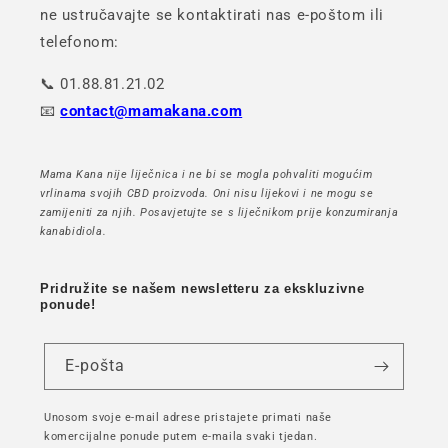
ne ustručavajte se kontaktirati nas e-poštom ili
telefonom:
📞 01.88.81.21.02
📧
contact@mamakana.com
Mama Kana nije liječnica i ne bi se mogla pohvaliti mogućim
vrlinama svojih CBD proizvoda. Oni nisu lijekovi i ne mogu se
zamijeniti za njih. Posavjetujte se s liječnikom prije konzumiranja
kanabidiola.
Pridružite se našem newsletteru za ekskluzivne
ponude!
E-pošta
Unosom svoje e-mail adrese pristajete primati naše
komercijalne ponude putem e-maila svaki tjedan.