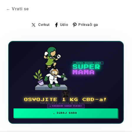
← Vrati se
Cvrkut
Udio
Prikvači ga
NOVA VIDEO IGRA
SUPER
MAMA
🏆
OSVOJITE 1 KG CBD-a!
Sudjelujte i popnite se na ljestvicu
🗓 NAGRADE SVAKI MJESEC
IGRAJ SADA