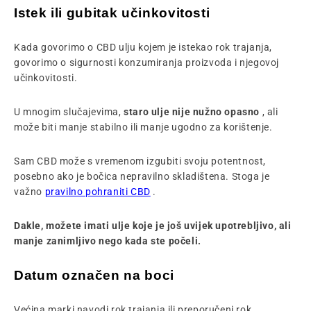
Istek ili gubitak učinkovitosti
Kada govorimo o CBD ulju kojem je istekao rok trajanja,
govorimo o sigurnosti konzumiranja proizvoda i njegovoj
učinkovitosti.
U mnogim slučajevima,
staro ulje nije nužno opasno
, ali
može biti manje stabilno ili manje ugodno za korištenje.
Sam CBD može s vremenom izgubiti svoju potentnost,
posebno ako je bočica nepravilno skladištena. Stoga je
važno
pravilno pohraniti CBD
.
Dakle, možete imati ulje koje je još uvijek upotrebljivo, ali
manje zanimljivo nego kada ste počeli.
Datum označen na boci
Većina marki navodi rok trajanja ili preporučeni rok