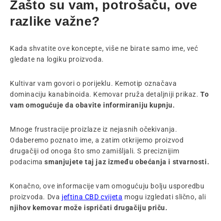
Zašto su vam, potrošaču, ove
razlike važne?
Kada shvatite ove koncepte, više ne birate samo ime, već
gledate na logiku proizvoda.
Kultivar vam govori o porijeklu. Kemotip označava
dominaciju kanabinoida. Kemovar pruža detaljniji prikaz.
To
vam omogućuje da obavite informiraniju kupnju.
Mnoge frustracije proizlaze iz nejasnih očekivanja.
Odaberemo poznato ime, a zatim otkrijemo proizvod
drugačiji od onoga što smo zamišljali. S preciznijim
podacima
smanjujete taj jaz između obećanja i stvarnosti.
Konačno, ove informacije vam omogućuju bolju usporedbu
proizvoda. Dva
jeftina CBD cvijeta
mogu izgledati slično, ali
njihov kemovar može ispričati drugačiju priču.