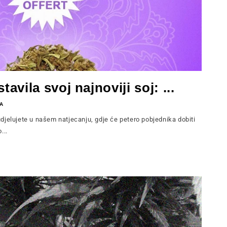
vila svoj najnoviji soj: ...
A
elujete u našem natjecanju, gdje će petero pobjednika dobiti
...