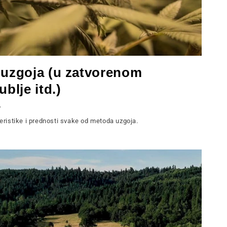
 uzgoja (u zatvorenom
blje itd.)
A
teristike i prednosti svake od metoda uzgoja.