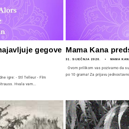
ajavljuje gegove
Mama Kana predsta
31. SIJEČNJA 2020.
MAMA KAN
Ovom prilikom vas pozivamo da sudj
po 10 grama! Za prijavu jednostavno
 igre: - Stl Telleur - Flm
Strauss. Hvala vam...