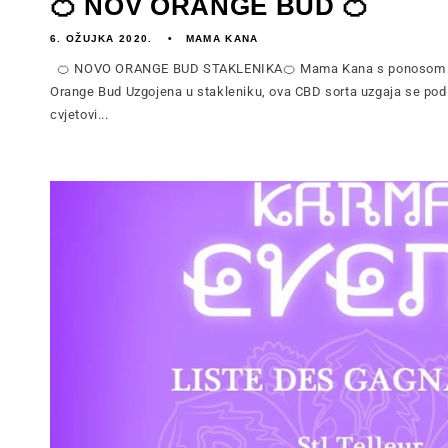
🍊 NOV ORANGE BUD 🍊
6. OŽUJKA 2020.
MAMA KANA
🍊 NOVO ORANGE BUD STAKLENIKA🍊 Mama Kana s ponosom pred
Orange Bud Uzgojena u stakleniku, ova CBD sorta uzgaja se pod 
cvjetovi...