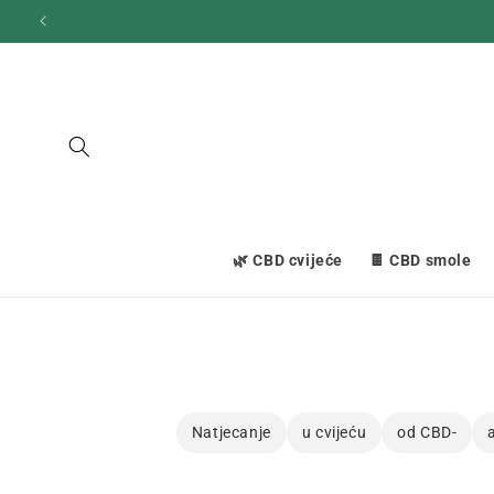
Prijeđi
na
sadržaj
🌿 CBD cvijeće
🍫 CBD smole
Natjecanje
u cvijeću
od CBD-