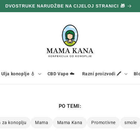
100 g GRATIS ZA SVAKIH POTROŠENIH 100 € 🔥
Ulja konoplje 💧
CBD Vape ☁️
Razni proizvodi 🖍️
Bl
PO TEMI:
a za konoplju
Mama
Mama Kana
Promotivne
smole