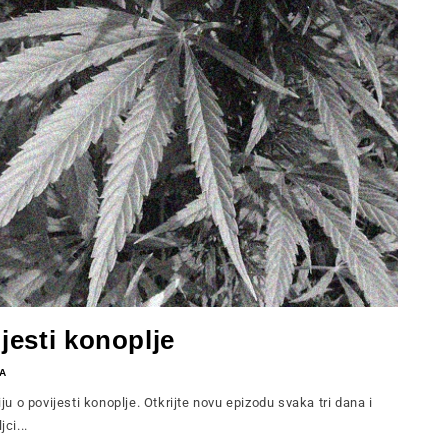
ijesti konoplje
A
 o povijesti konoplje. Otkrijte novu epizodu svaka tri dana i
ci...