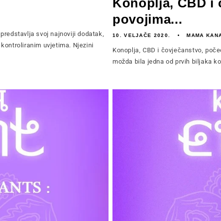
Konoplja, CBD i 
povojima...
stavlja svoj najnoviji dodatak,
10. VELJAČE 2020.
MAMA KAN
kontroliranim uvjetima. Njezini
Konoplja, CBD i čovječanstvo, poče
možda bila jedna od prvih biljaka koja