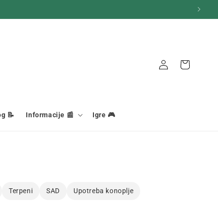
Veza
Košara
og 📝
Informacije 📰
Igre 🎮
Terpeni
SAD
Upotreba konoplje