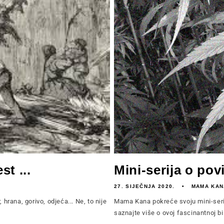
st ...
Mini-serija o pov
27. SIJEČNJA 2020.
MAMA KAN
, hrana, gorivo, odjeća... Ne, to nije
Mama Kana pokreće svoju mini-seriju
saznajte više o ovoj fascinantnoj bilj