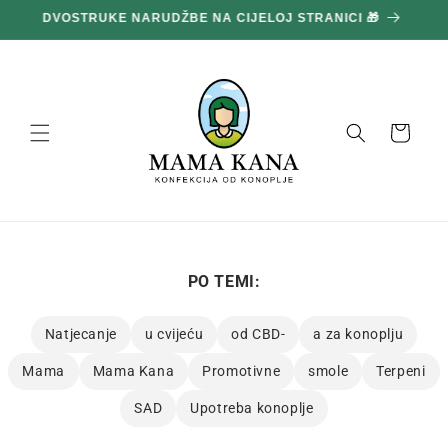
Prijeđi
DVOSTRUKE NARUDŽBE NA CIJELOJ STRANICI 🎁
1
na
sadržaj
Košara
PO TEMI:
Natjecanje
u cvijeću
od CBD-
a za konoplju
Mama
Mama Kana
Promotivne
smole
Terpeni
SAD
Upotreba konoplje