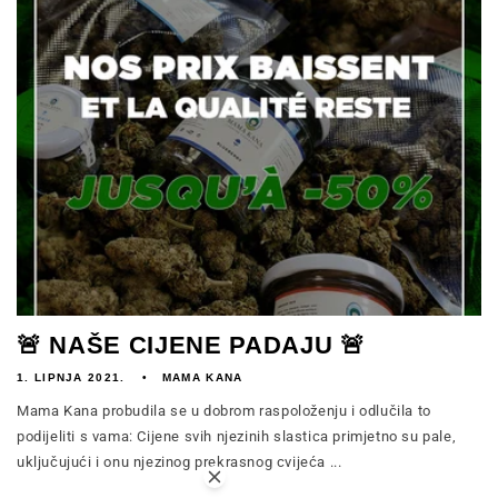
🚨 NAŠE CIJENE PADAJU 🚨
1. LIPNJA 2021.
MAMA KANA
Mama Kana probudila se u dobrom raspoloženju i odlučila to
podijeliti s vama: Cijene svih njezinih slastica primjetno su pale,
uključujući i onu njezinog prekrasnog cvijeća ...