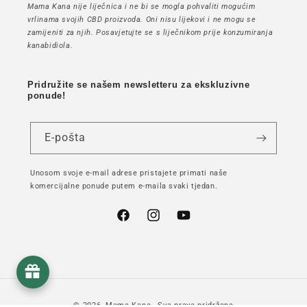
Mama Kana nije liječnica i ne bi se mogla pohvaliti mogućim
vrlinama svojih CBD proizvoda. Oni nisu lijekovi i ne mogu se
zamijeniti za njih. Posavjetujte se s liječnikom prije konzumiranja
kanabidiola.
Pridružite se našem newsletteru za ekskluzivne
ponude!
E-pošta
Unosom svoje e-mail adrese pristajete primati naše
komercijalne ponude putem e-maila svaki tjedan.
Facebook
Instagram
YouTube
© 2026,
Mama Kana
- Sva prava pridržana