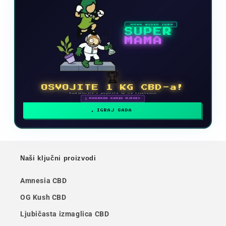
NOVA VIDEO IGRA
SUPER
MAMA
🏆
OSVOJITE 1 KG CBD-a!
Sudjelujte i popnite se na ljestvicu
🗓 NAGRADE SVAKI MJESEC
IGRAJ SADA
Naši ključni proizvodi
Amnesia CBD
OG Kush CBD
Ljubičasta izmaglica CBD