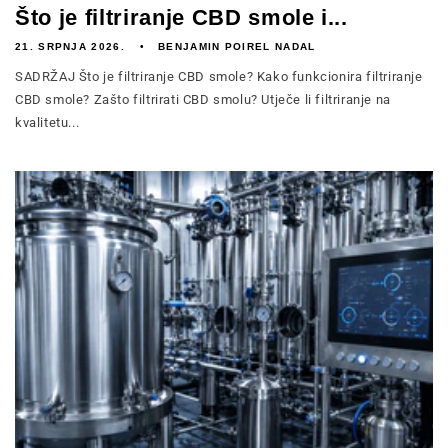
Što je filtriranje CBD smole i...
21. SRPNJA 2026.
BENJAMIN POIREL NADAL
SADRŽAJ Što je filtriranje CBD smole? Kako funkcionira filtriranje
CBD smole? Zašto filtrirati CBD smolu? Utječe li filtriranje na
kvalitetu...