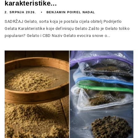
karakteristike...
2. SRPNJA 2026.
BENJAMIN POIREL NADAL
SADRŽAJ Gelato, sorta koja je postala cijela obitelj Podrijetlo
Gelata Karakteristike koje definiraju Gelato Zašto je Gelato toliko
popularan? Gelato i CBD Naziv Gelato evocira snove o...