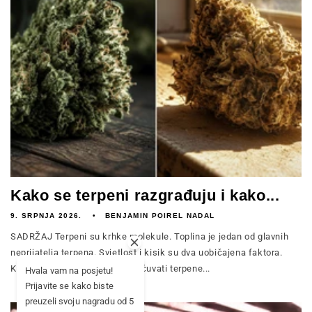
Kako se terpeni razgrađuju i kako...
9. SRPNJA 2026.
BENJAMIN POIREL NADAL
SADRŽAJ Terpeni su krhke molekule. Toplina je jedan od glavnih
neprijatelja terpena. Svjetlost i kisik su dva uobičajena faktora.
Kako učinkovito svakodnevno čuvati terpene...
Hvala vam na posjetu!
Prijavite se kako biste
preuzeli svoju nagradu od 5