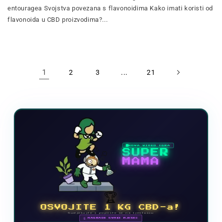
entouragea Svojstva povezana s flavonoidima Kako imati koristi od
flavonoida u CBD proizvodima?...
1
...
2
3
21
NOVA VIDEO IGRA
SUPER
MAMA
🏆
OSVOJITE 1 KG CBD-a!
Sudjelujte i popnite se na ljestvicu
🗓 NAGRADE SVAKI MJESEC