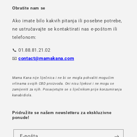
Obratite nam se
Ako imate bilo kakvih pitanja ili posebne potrebe,
ne ustručavajte se kontaktirati nas e-poštom ili
telefonom:
📞 01.88.81.21.02
📧
contact@mamakana.com
Mama Kana nije liječnica i ne bi se mogla pohvaliti mogućim
vrlinama svojih CBD proizvoda. Oni nisu lijekovi i ne mogu se
zamijeniti za njih. Posavjetujte se s liječnikom prije konzumiranja
kanabidiola.
Pridružite se našem newsletteru za ekskluzivne
ponude!
E-pošta