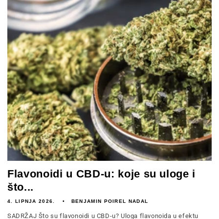
Flavonoidi u CBD-u: koje su uloge i
što...
4. LIPNJA 2026.
BENJAMIN POIREL NADAL
SADRŽAJ Što su flavonoidi u CBD-u? Uloga flavonoida u efektu