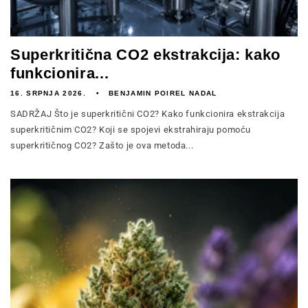
Superkritična CO2 ekstrakcija: kako
funkcionira...
16. SRPNJA 2026.
BENJAMIN POIREL NADAL
SADRŽAJ Što je superkritični CO2? Kako funkcionira ekstrakcija
superkritičnim CO2? Koji se spojevi ekstrahiraju pomoću
superkritičnog CO2? Zašto je ova metoda...