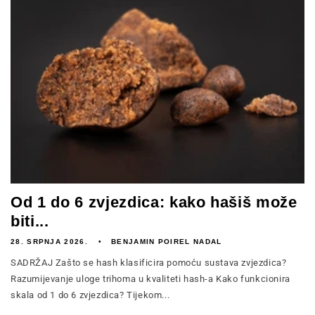
Od 1 do 6 zvjezdica: kako hašiš može
biti...
28. SRPNJA 2026.
BENJAMIN POIREL NADAL
SADRŽAJ Zašto se hash klasificira pomoću sustava zvjezdica?
Razumijevanje uloge trihoma u kvaliteti hash-a Kako funkcionira
skala od 1 do 6 zvjezdica? Tijekom...