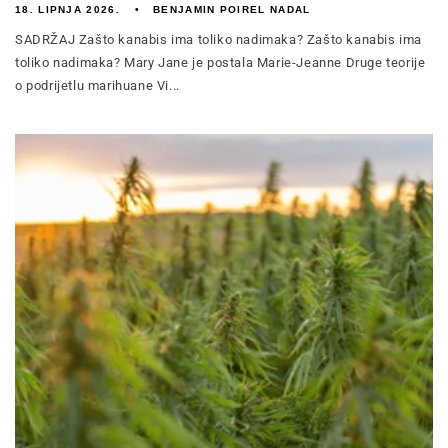
18. LIPNJA 2026.
BENJAMIN POIREL NADAL
SADRŽAJ Zašto kanabis ima toliko nadimaka? Zašto kanabis ima
toliko nadimaka? Mary Jane je postala Marie-Jeanne Druge teorije
o podrijetlu marihuane Vi...