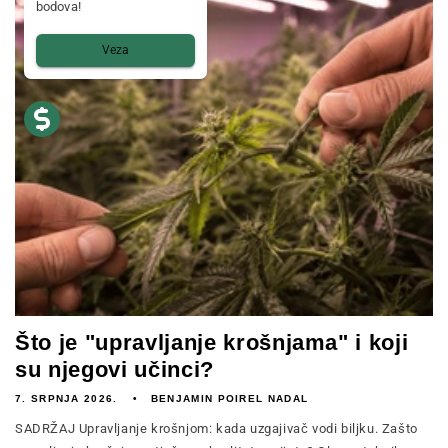
bodova!
Veza
Što je "upravljanje krošnjama" i koji
su njegovi učinci?
7. SRPNJA 2026.
BENJAMIN POIREL NADAL
SADRŽAJ Upravljanje krošnjom: kada uzgajivač vodi biljku. Zašto