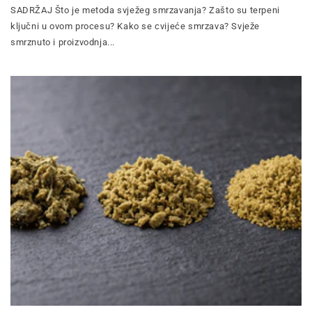
SADRŽAJ Što je metoda svježeg smrzavanja? Zašto su terpeni
ključni u ovom procesu? Kako se cvijeće smrzava? Svježe
smrznuto i proizvodnja...