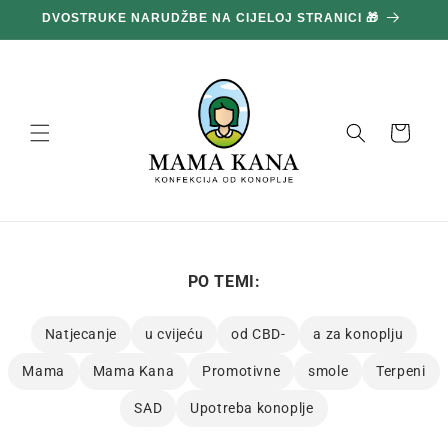
Prijeđi
100 g GRATIS ZA SVAKIH POTROŠENIH 100 € 🔥
na
sadržaj
Košara
PO TEMI:
Natjecanje
u cvijeću
od CBD-
a za konoplju
Mama
Mama Kana
Promotivne
smole
Terpeni
SAD
Upotreba konoplje