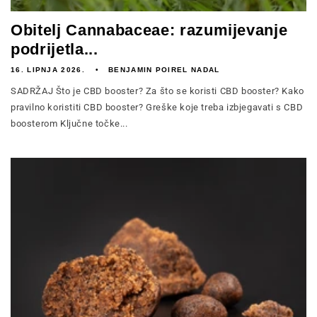
Obitelj Cannabaceae: razumijevanje
podrijetla...
16. LIPNJA 2026.
BENJAMIN POIREL NADAL
SADRŽAJ Što je CBD booster? Za što se koristi CBD booster? Kako
pravilno koristiti CBD booster? Greške koje treba izbjegavati s CBD
boosterom Ključne točke...