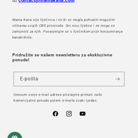
📧
contact@mamakana.com
Mama Kana nije liječnica i ne bi se mogla pohvaliti mogućim
vrlinama svojih CBD proizvoda. Oni nisu lijekovi i ne mogu se
zamijeniti za njih. Posavjetujte se s liječnikom prije konzumiranja
kanabidiola.
Pridružite se našem newsletteru za ekskluzivne
ponude!
E-pošta
Unosom svoje e-mail adrese pristajete primati naše
komercijalne ponude putem e-maila svaki tjedan.
Facebook
Instagram
YouTube