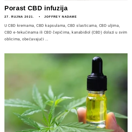
Porast CBD infuzija
27. RUJNA 2021.
JOFFREY NADAME
U CBD kremama, CBD kapsulama, CBD slasticama, CBD uljima,
CBD e-tekućinama ili CBD čepićima, kanabidiol (CBD) dolazi u svim
oblicima, obećavajući ...