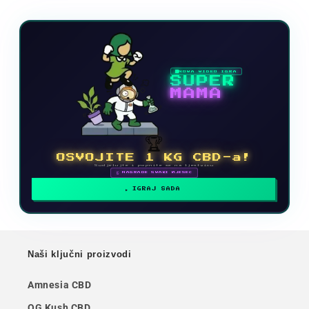
NOVA VIDEO IGRA
SUPER
MAMA
🏆
OSVOJITE 1 KG CBD-a!
Sudjelujte i popnite se na ljestvicu
🗓 NAGRADE SVAKI MJESEC
IGRAJ SADA
Naši ključni proizvodi
Amnesia CBD
OG Kush CBD