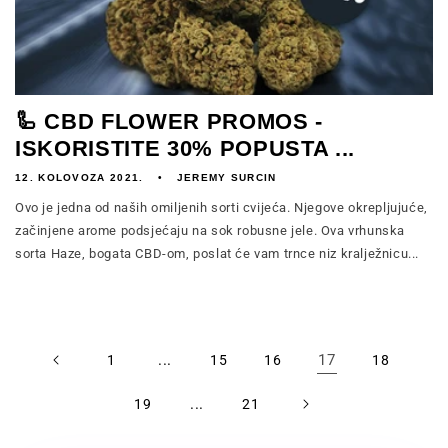
🦾 CBD FLOWER PROMOS -
ISKORISTITE 30% POPUSTA ...
12. KOLOVOZA 2021.
JEREMY SURCIN
Ovo je jedna od naših omiljenih sorti cvijeća. Njegove okrepljujuće,
začinjene arome podsjećaju na sok robusne jele. Ova vrhunska
sorta Haze, bogata CBD-om, poslat će vam trnce niz kralježnicu...
...
17
1
15
16
18
...
19
21