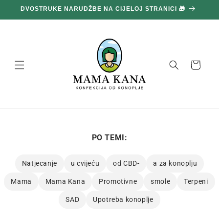
Prijeđi
100 g GRATIS ZA SVAKIH POTROŠENIH 100 € 🔥
na
sadržaj
Košara
PO TEMI:
Natjecanje
u cvijeću
od CBD-
a za konoplju
Mama
Mama Kana
Promotivne
smole
Terpeni
SAD
Upotreba konoplje