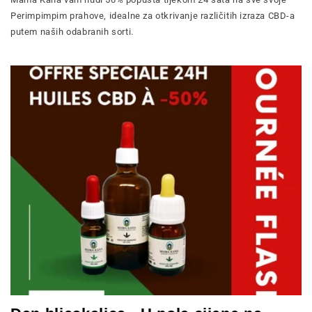
Perimpimpim prahove, idealne za otkrivanje različitih izraza CBD-a
putem naših odabranih sorti.