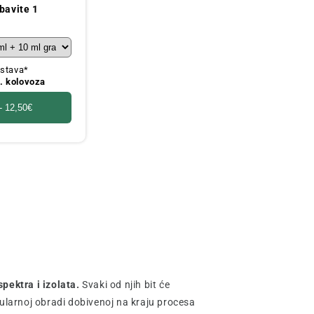
bavite 1
stava*
0. kolovoza
 -
12,50€
pektra i izolata.
Svaki od njih bit će
kularnoj obradi dobivenoj na kraju procesa