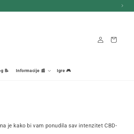
Košara
Veza
og 📝
Informacije 📰
Igre 🎮
a je kako bi vam ponudila sav intenzitet CBD-