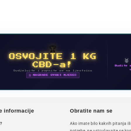
🏆
OSVOJITE 1 KG

CBD-a!
Budite 
Sudjelujte i popnite se na ljestvicu
🗓 NAGRADE SVAKI MJESEC
e informacije
Obratite nam se
?
Ako imate bilo kakvih pitanja i
potrebe, ne ustručavajte se kon