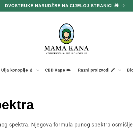
DVOSTRUKE NARUDŽBE NA CIJELOJ STRANICI 🎁
Ulja konoplje 💧
CBD Vape ☁️
Razni proizvodi 🖍️
Bl
ektra
og spektra. Njegova formula punog spektra osmišljen