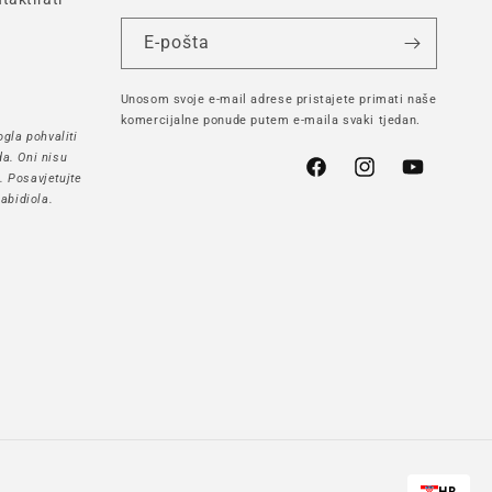
E-pošta
Unosom svoje e-mail adrese pristajete primati naše
komercijalne ponude putem e-maila svaki tjedan.
gla pohvaliti
a. Oni nisu
Facebook
Instagram
YouTube
h. Posavjetujte
abidiola.
HR