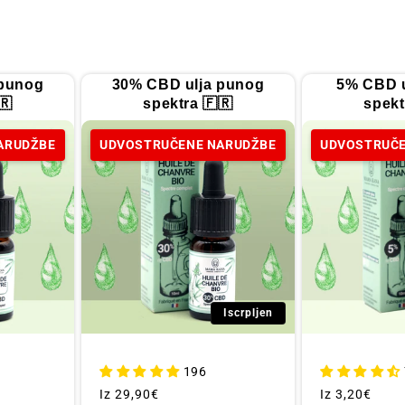
 punog
30% CBD ulja punog
5% CBD u
🇷
spektra 🇫🇷
spekt
ARUDŽBE
UDVOSTRUČENE NARUDŽBE
UDVOSTRUČE
Iscrpljen
196
Redovna
Iz
29,90€
Redovna
Iz
3,20€