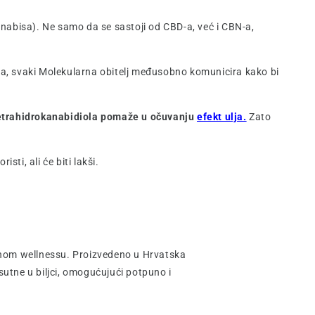
nabisa). Ne samo da se sastoji od CBD-a, već i CBN-a,
toga, svaki Molekularna obitelj međusobno komunicira kako bi
etrahidrokanabidiola pomaže u očuvanju
efekt ulja.
Zato
ti, ali će biti lakši.
dnom wellnessu. Proizvedeno u Hrvatska
utne u biljci, omogućujući potpuno i