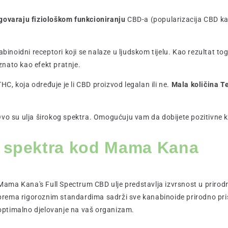
dgovaraju fiziološkom funkcioniranju
CBD-a (popularizacija CBD ka
nabinoidni receptori koji se nalaze u ljudskom tijelu. Kao rezultat 
oznato kao efekt pratnje.
, koja određuje je li CBD proizvod legalan ili ne.
Mala količina T
o su ulja širokog spektra. Omogućuju vam da dobijete pozitivne koris
g spektra kod Mama Kana
Mama Kana's Full Spectrum CBD ulje predstavlja izvrsnost u priro
prema rigoroznim standardima sadrži sve kanabinoide prirodno pris
optimalno djelovanje na vaš organizam.