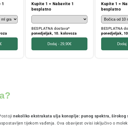
cijena
cijena
e 1
Kupite 1 = Nabavite 1
Kupite 1 = Na
besplatno
besplatno
*
BESPLATNA dostava*
BESPLATNA do
voza
ponedjeljak, 10. kolovoza
ponedjeljak, 1
€
Dodaj -
29,90€
Dodaj
ra?
Postoji
nekoliko ekstrakata ulja konoplje: punog spektra, širokog s
uspostavljen tijekom vađenja. Ova obavijest ovisi isključivo o mole