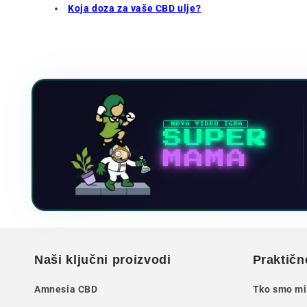
Koja doza za vaše CBD ulje?
NOVA VIDEO IGRA
SUPER
MAMA
Naši ključni proizvodi
Praktičn
Amnesia CBD
Tko smo mi