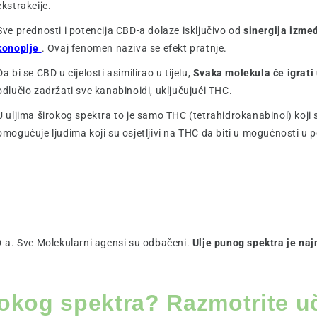
ekstrakcije.
Sve prednosti i potencija CBD-a dolaze isključivo od
sinergija izme
konoplje
. Ovaj fenomen naziva se efekt pratnje.
Da bi se CBD u cijelosti asimilirao u tijelu,
Svaka molekula će igrati
odlučio zadržati sve kanabinoidi, uključujući THC.
U uljima širokog spektra to je samo THC (tetrahidrokanabinol) koji s
omogućuje ljudima koji su osjetljivi na THC da biti u mogućnosti u p
CBD-a. Sve Molekularni agensi su odbačeni.
Ulje punog spektra je na
irokog spektra? Razmotrite u