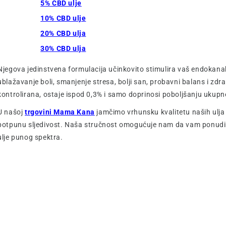
5% CBD ulje
10% CBD ulje
20% CBD ulja
30% CBD ulja
Njegova jedinstvena formulacija učinkovito stimulira vaš endokanab
ublažavanje boli, smanjenje stresa, bolji san, probavni balans i zdra
kontrolirana, ostaje ispod 0,3% i samo doprinosi poboljšanju ukupn
U našoj
trgovini Mama Kana
jamčimo vrhunsku kvalitetu naših ulja 
potpunu sljedivost. Naša stručnost omogućuje nam da vam ponudim
ulje punog spektra.