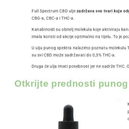
Full Spectrum CBD ulje
zadržava sve tvari koje o
CBG-a, CBC-a i THC-a.
Kanabinoidi su obitelj molekula koje aktiviraju ka
imala koristi od akcije optimalno na tijelu. To je p
U ulju punog spektra nalazimo poznatu molekulu THC
su svi CBD može sadržavati do 0,3% THC-a.
Druga će ulja imati posebnost jer ne sadrže THC. Ov
Otkrijte prednosti puno