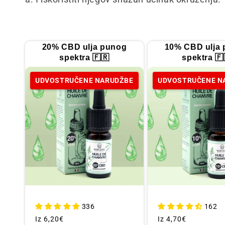
l
e
20% CBD ulja punog
10% CBD ulja
k
spektra 🇫🇷
spektra 🇫
UDVOSTRUČENE NARUDŽBE
UDVOSTRUČENE N
c
i
j
a
:
336
162
Redovna
Iz
6,20€
Redovna
Iz
4,70€