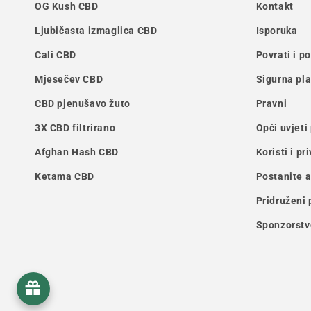
OG Kush CBD
Kontakt
Ljubičasta izmaglica CBD
Isporuka
Cali CBD
Povrati i p
Mjesečev CBD
Sigurna pl
CBD pjenušavo žuto
Pravni
3X CBD filtrirano
Opći uvjeti
Afghan Hash CBD
Koristi i pr
Ketama CBD
Postanite 
Pridruženi
Sponzorstv