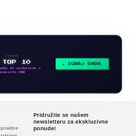
STANJE
 TOP 10
IGRAJ SADA
među 10 najboljih i
osvojite CBD
Pridružite se našem
newsletteru za ekskluzivne
ponude!
li posebne
taktirati