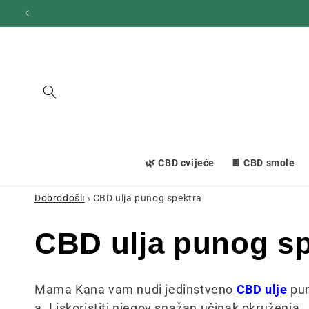
Prijeđi
na
sadržaj
🌿 CBD cvijeće
🍫 CBD smole
Dobrodošli
›
CBD ulja punog spektra
K
CBD ulja punog sp
o
Mama Kana vam nudi jedinstveno
CBD ulje
pun
a. I iskoristiti njegov snažan učinak okruženja.