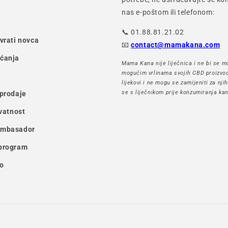
nas e-poštom ili telefonom:
📞 01.88.81.21.02
ovrati novca
📧
contact@mamakana.com
aćanja
Mama Kana nije liječnica i ne bi se mo
mogućim vrlinama svojih CBD proizvod
lijekovi i ne mogu se zamijeniti za nji
se s liječnikom prije konzumiranja kan
 prodaje
ivatnost
ambasador
 program
o