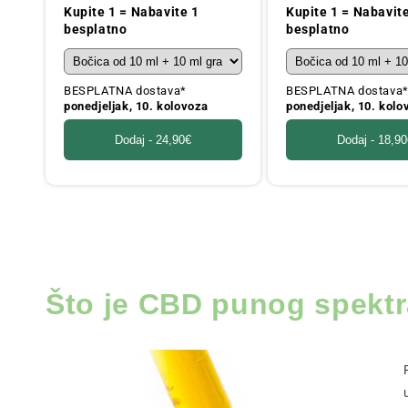
cijena
cijena
Kupite 1 = Nabavite 1
Kupite 1 = Nabavit
besplatno
besplatno
BESPLATNA dostava*
BESPLATNA dostava
ponedjeljak, 10. kolovoza
ponedjeljak, 10. kolo
Dodaj -
24,90€
Dodaj -
18,90
Što je CBD punog spekt