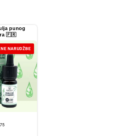
lja punog
ra 🇫🇷
NE NARUDŽBE
75