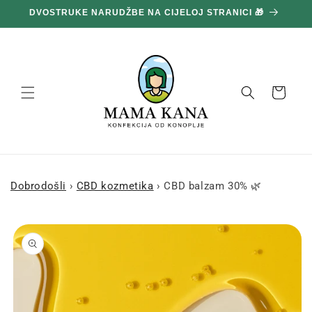
Prijeđi
DVOSTRUKE NARUDŽBE NA CIJELOJ STRANICI 🎁
1
na
sadržaj
Košara
Dobrodošli
›
CBD kozmetika
›
CBD balzam 30% 🌿
Prijeđi na
informacije
o
proizvodu