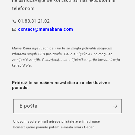
ne ustručavajte se kontaktirati nas e-poštom ili
telefonom:
📞 01.88.81.21.02
📧
contact@mamakana.com
Mama Kana nije liječnica i ne bi se mogla pohvaliti mogućim
vrlinama svojih CBD proizvoda. Oni nisu lijekovi i ne mogu se
zamijeniti za njih. Posavjetujte se s liječnikom prije konzumiranja
kanabidiola.
Pridružite se našem newsletteru za ekskluzivne
ponude!
E-pošta
Unosom svoje e-mail adrese pristajete primati naše
komercijalne ponude putem e-maila svaki tjedan.