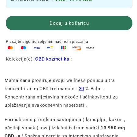
🌿
🌿
Dodaj u košaricu
Plaćajte sigurno željenim načinom plaćanja
Kolekcija(e):
CBD kozmetika
;
Mama
Kana
proširuje
svoju
wellness
ponudu
ultra
koncentriranim
CBD
tretmanom
:
30
%
Balm
.
Koncentrirana
mješavina
mekoće
i
učinkovitosti
za
ublažavanje
svakodnevnih
napetosti
.
Formuliran
s
prirodnim sastojcima (
konoplja
,
kokos
,
pčelinji vosak
),
ovaj
izdašni
balzam
sadrži
13.950
mg
CBD
-a
!
Snažna
sinergija
za
intenzivno
ublažavanje,