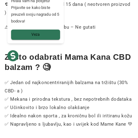
Hvala vam na posjetu!
🔁
Povrat
moguć
u roku od 15
dana (
neotvoren
proizvod
Prijavite se kako biste
)
preuzeli svoju nagradu od 5
bodova!
⚠️
Samo
za
vanjsku
upotrebu
–
Ne
gutati
Veza
Zašto
odabrati
Mama
Kana
CBD
balzam
? 🧐
✅
Jedan
od
najkoncentriranijih
balzama
na
tržištu
(30%
CBD-
a
)
✅
Mekana
i
prirodna
tekstura
,
bez
nepotrebnih
dodataka
✅
Učinkovito
i
brzo
lokalno
olakšanje
✅
Idealno
nakon
sporta
,
za
kroničnu
bol
ili
iritiranu
kožu
✅
Napravljeno
s
ljubavlju,
kao i
uvijek
kod
Mame
Kane 💚