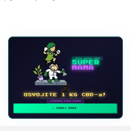
NOVA VIDEO IGRA
SUPER
MAMA
🏆
OSVOJITE 1 KG CBD-a!
Sudjelujte i popnite se na ljestvicu
🗓 NAGRADE SVAKI MJESEC
IGRAJ SADA