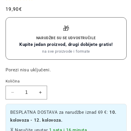
Redovna
19,90€
cijena
🎁
NARUDŽBE SU SE UDVOSTRUČILE
Kupite jedan proizvod, drugi dobijete gratis!
na sve proizvode i formate
Porezi nisu uključeni.
Količina
Smanjite
Povećajte
količinu
količinu
CBD
CBD
BESPLATNA DOSTAVA za narudžbe iznad 69 €:
10.
balzama
balzama
za
za
kolovoza - 12. kolovoza.
30%
30%
⏳ Naručite unutar
1 sata i 16 minuta.