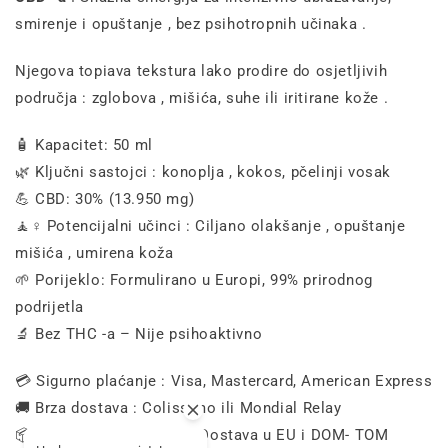
smirenje i
opuštanje
,
bez
psihotropnih
učinaka
.
Njegova
topiava
tekstura
lako
prodire
do
osjetljivih
područja
:
zglobova
,
mišića,
suhe
ili
iritirane
kože
.
🧴
Kapacitet: 50
ml
🌿
Ključni
sastojci
:
konoplja
,
kokos,
pčelinji vosak
💪
CBD: 30% (13.950
mg)
🧘♀️
Potencijalni
učinci
:
Ciljano
olakšanje
,
opuštanje
mišića
,
umirena
koža
🌱
Porijeklo:
Formulirano
u
Europi, 99%
prirodnog
podrijetla
🔬
Bez
THC
-a –
Nije
psihoaktivno
💳
Sigurno
plaćanje
:
Visa,
Mastercard,
American
Express
🚚
Brza
dostava
:
Colissimo
ili
Mondial
Relay
📦
Neutralno
pakiranje
–
Dostava
u
EU i
DOM-
TOM