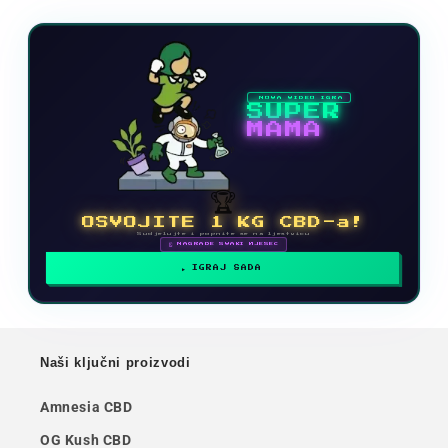
NOVA VIDEO IGRA
SUPER
MAMA
🏆
OSVOJITE 1 KG CBD-a!
Sudjelujte i popnite se na ljestvicu
🗓 NAGRADE SVAKI MJESEC
IGRAJ SADA
Naši ključni proizvodi
Amnesia CBD
OG Kush CBD