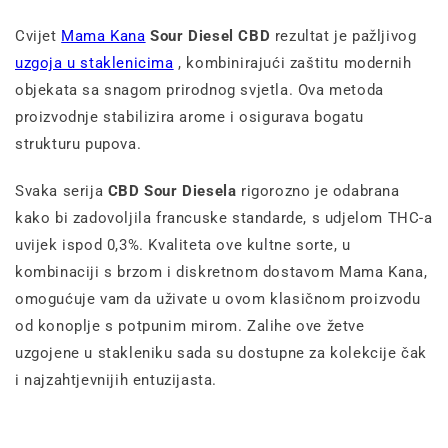
Cvijet
Mama Kana
Sour Diesel CBD
rezultat je pažljivog
uzgoja u staklenicima
, kombinirajući zaštitu modernih
objekata sa snagom prirodnog svjetla. Ova metoda
proizvodnje stabilizira arome i osigurava bogatu
strukturu pupova.
Svaka serija
CBD Sour Diesela
rigorozno je odabrana
kako bi zadovoljila francuske standarde, s udjelom THC-a
uvijek ispod 0,3%. Kvaliteta ove kultne sorte, u
kombinaciji s brzom i diskretnom dostavom Mama Kana,
omogućuje vam da uživate u ovom klasičnom proizvodu
od konoplje s potpunim mirom. Zalihe ove žetve
uzgojene u stakleniku sada su dostupne za kolekcije čak
i najzahtjevnijih entuzijasta.