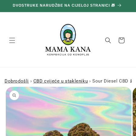
Prijeđi
DVOSTRUKE NARUDŽBE NA CIJELOJ STRANICI 🎁
na
sadržaj
Košara
Dobrodošli
›
CBD cvijeće u stakleniku
›
Sour Diesel CBD ⛽ 
Prijeđi na
informacije
o
proizvodu