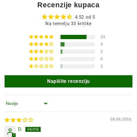
Recenzije kupaca
4.52 od 5
Na temelju 33 kritike
25
4
2
0
2
Napišite recenziju
Poredaj po
08.06.2026.
D.