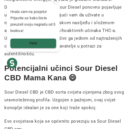
Danas se cvijet konoplje Sour Diesel ponovno pojavljuje
Hvala vam na posjetu!
u legalnoj verziji, omogućujući vam da uživate u
Prijavite se kako biste
njegovom iznimnom genetskom nasljeđu i složenom
preuzeli svoju nagradu od 5
aromatskom profilu bez psihoaktivnih učinaka THC-a.
bodova!
Upravo ta bogata povijest čini ga jednim od najtraženijih
Veza
cvjetnih proizvoda za poznavatelje u potrazi za
autentičnošću.
Potencijalni učinci Sour Diesel
CBD Mama Kana 😄
Sour Diesel CBD je CBD sorta cvijeta cijenjena zbog svog
uravnoteženog profila. Uzgojen s pažnjom, ovaj cvijet
konoplje idealan je za one koji traže spokoj.
Evo svojstava koja se općenito povezuju sa Sour Diesel