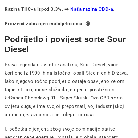
Razina THC-a ispod 0,3%. ➡️
Naša razina CBD-a
.
Proizvod zabranjen maloljetnicima. 🔞
Podrijetlo i povijest sorte Sour
Diesel
Prava legenda u svijetu kanabisa, Sour Diesel, vuče
korijene iz 1990-ih na istočnoj obali Sjedinjenih Država.
Iako njegovo točno podrijetlo ostaje obavijeno velom
tajne, stručnjaci se slažu da je riječ o prestižnom
križancu Chemdawg 91 i Super Skunk. Ova CBD sorta
cvijeta duguje ime svojoj prepoznatljivoj industrijskoj
aromi, mješavini nota petroleja i citrusa.
U početku cijenjena zbog svoje dominacije sative i
neograničene energije, postala je globalni standard.