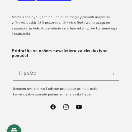
Mama Kana nije liječnica i ne bi se mogla pohvaliti mogućim
vrlinama svojih CBD proizvoda. Oni nisu lijekovi i ne mogu se
zamijeniti za njih. Posavjetujte se s liječnikom prije konzumiranja
kanabidiola.
Pridružite se našem newsletteru za ekskluzivne
ponude!
E-pošta
Unosom svoje e-mail adrese pristajete primati naše
komercijalne ponude putem e-maila svaki tjedan.
Facebook
Instagram
YouTube