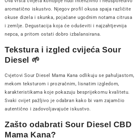
Ova vrsta cvijeta konoplje nudi intenzivno i neusporedivo
aromatično iskustvo. Njegov profil okusa spaja različite
okuse dizela i skunka, pojačane ugodnim notama citrusa
i zemlje. Degustacija koja će oduševiti i najzahtjevnija
nepca, a pritom ostati dobro izbalansirana.
Tekstura i izgled cvijeća Sour
Diesel 🌱
Cvjetovi Sour Diesel Mama Kana odlikuju se pahuljastom,
mekom teksturom i prozračnim, lisnatim izgledom,
karakteristikama koje pokazuju besprijekornu kvalitetu.
Svaki cvijet pažljivo je odabran kako bi vam zajamčio
autentično i zadovoljavajuće iskustvo.
Zašto odabrati Sour Diesel CBD
Mama Kana?