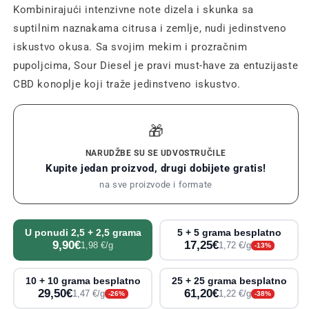
Kombinirajući intenzivne note dizela i skunka sa
suptilnim naznakama citrusa i zemlje, nudi jedinstveno
iskustvo okusa. Sa svojim mekim i prozračnim
pupoljcima, Sour Diesel je pravi must-have za entuzijaste
CBD konoplje koji traže jedinstveno iskustvo.
🎁
NARUDŽBE SU SE UDVOSTRUČILE
Kupite jedan proizvod, drugi dobijete gratis!
na sve proizvode i formate
U ponudi 2,5 + 2,5 grama
5 + 5 grama besplatno
9,90€
17,25€
1,98 €/g
1,72 €/g
-13%
10 + 10 grama besplatno
25 + 25 grama besplatno
29,50€
61,20€
1,47 €/g
1,22 €/g
-26%
-38%