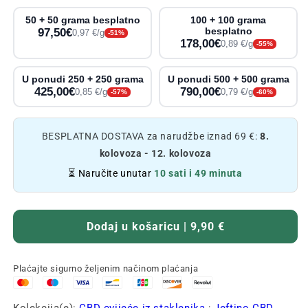
50 + 50 grama besplatno
100 + 100 grama
97,50€
besplatno
0,97 €/g
-51%
178,00€
0,89 €/g
-55%
U ponudi 250 + 250 grama
U ponudi 500 + 500 grama
425,00€
790,00€
0,85 €/g
0,79 €/g
-57%
-60%
BESPLATNA DOSTAVA za narudžbe iznad 69 €:
8.
kolovoza - 12. kolovoza
⏳ Naručite unutar
10 sati i 49 minuta
Dodaj u košaricu | 9,90 €
Plaćajte sigurno željenim načinom plaćanja