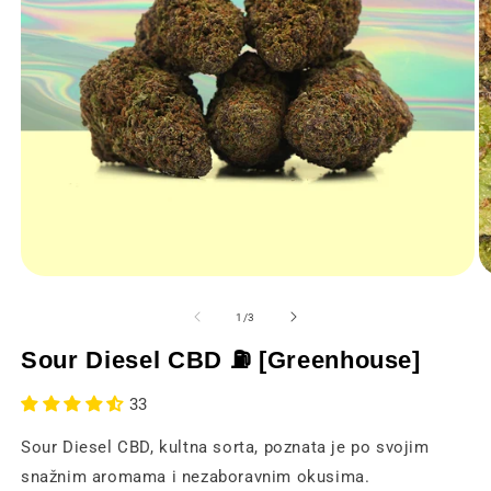
Otvaranje
O
medija
m
1
2
od
1
/
3
u
u
modalnom
m
Sour Diesel CBD ⛽ [Greenhouse]
prozoru
p
33
Sour Diesel CBD, kultna sorta, poznata je po svojim
snažnim aromama i nezaboravnim okusima.