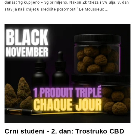
danas: 1g kupljeno = 3g primljeno. Nakon Zkittleza i 5% ulja, 3. dan
stavlja naš cvijet u središte pozornosti" Le Mousseux ...
Crni studeni - 2. dan: Trostruko CBD