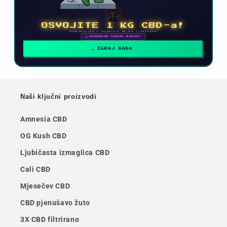
🏆
OSVOJITE 1 KG CBD-a!
Sudjelujte i popnite se na ljestvicu
🗓 NAGRADE SVAKI MJESEC
IGRAJ SADA
Naši ključni proizvodi
Amnesia CBD
OG Kush CBD
Ljubičasta izmaglica CBD
Cali CBD
Mjesečev CBD
CBD pjenušavo žuto
3X CBD filtrirano