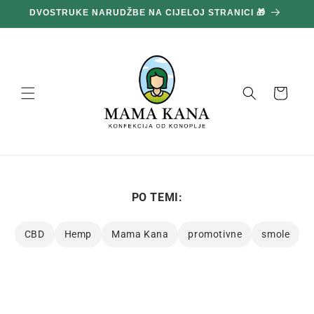
Prijeđi
100 g GRATIS ZA SVAKIH POTROŠENIH 100 € 🔥
na
sadržaj
Košara
PO TEMI:
CBD
Hemp
Mama Kana
promotivne
smole