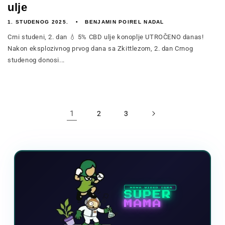
ulje
1. STUDENOG 2025.
BENJAMIN POIREL NADAL
Crni studeni, 2. dan 💧 5% CBD ulje konoplje UTROČENO danas!
Nakon eksplozivnog prvog dana sa Zkittlezom, 2. dan Crnog
studenog donosi...
1
2
3
NOVA VIDEO IGRA
SUPER
MAMA