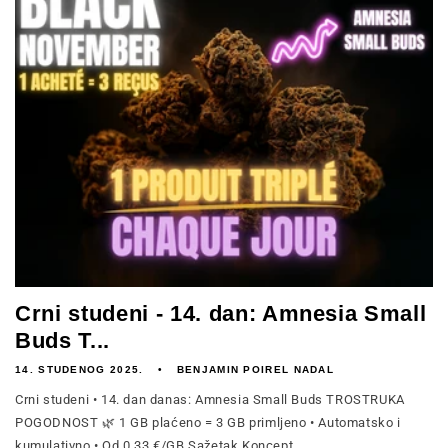
Crni studeni - 14. dan: Amnesia Small
Buds T...
14. STUDENOG 2025.
BENJAMIN POIREL NADAL
Crni studeni • 14. dan danas: Amnesia Small Buds TROSTRUKA
POGODNOST 🌿 1 GB plaćeno = 3 GB primljeno • Automatsko i
kumulativno • Od 0,33 €/GB Sažetak Koncept...