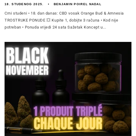
18. STUDENOG 2025.
BENJAMIN POIREL NADAL
Crni studeni • 18. dan danas: CBD vosak Orange Bud & Amnesia
TROSTRUKE PONUDE 💥 Kupite 1, dobijte 3 računa • Kod nije
potreban • Ponuda vrijedi 24 sata Sažetak Koncept u...