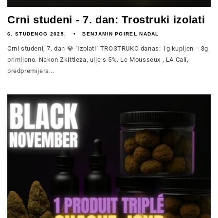
Crni studeni - 7. dan: Trostruki izolati
6. STUDENOG 2025.
BENJAMIN POIREL NADAL
Crni studeni, 7. dan 💎 "Izolati" TROSTRUKO danas: 1g kupljen = 3g
primljeno. Nakon Zkittleza, ulje s 5%. Le Mousseux , LA Cali,
predpremijera...