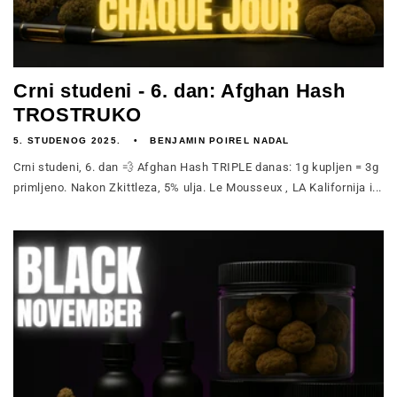
Crni studeni - 6. dan: Afghan Hash
TROSTRUKO
5. STUDENOG 2025.
BENJAMIN POIREL NADAL
Crni studeni, 6. dan 💨 Afghan Hash TRIPLE danas: 1g kupljen = 3g
primljeno. Nakon Zkittleza, 5% ulja. Le Mousseux , LA Kalifornija i...