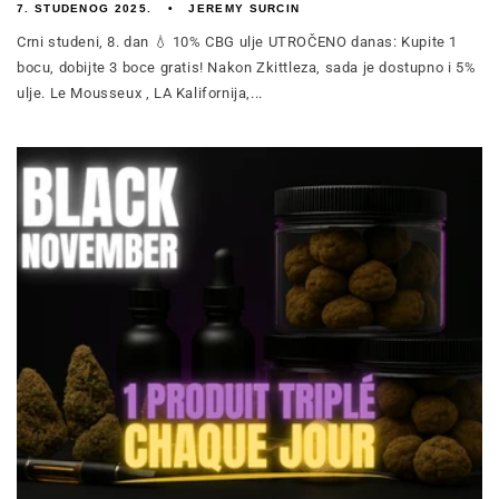
7. STUDENOG 2025.
JEREMY SURCIN
Crni studeni, 8. dan 💧 10% CBG ulje UTROČENO danas: Kupite 1
bocu, dobijte 3 boce gratis! Nakon Zkittleza, sada je dostupno i 5%
ulje. Le Mousseux , LA Kalifornija,...