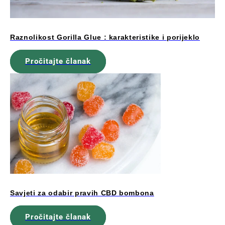
Raznolikost Gorilla Glue : karakteristike i porijeklo
Pročitajte članak
Savjeti za odabir pravih CBD bombona
Pročitajte članak