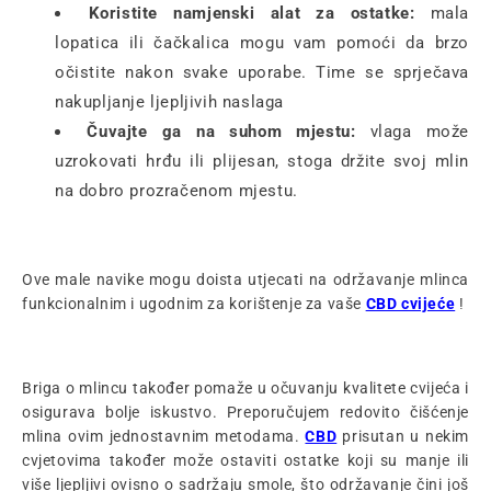
Koristite namjenski alat za ostatke:
mala
lopatica ili čačkalica mogu vam pomoći da brzo
očistite nakon svake uporabe. Time se sprječava
nakupljanje ljepljivih naslaga
Čuvajte ga na suhom mjestu:
vlaga može
uzrokovati hrđu ili plijesan, stoga držite svoj mlin
na dobro prozračenom mjestu.
Ove male navike mogu doista utjecati na održavanje mlinca
funkcionalnim i ugodnim za korištenje za vaše
CBD cvijeće
!
Briga o mlincu također pomaže u očuvanju kvalitete cvijeća i
osigurava bolje iskustvo. Preporučujem redovito čišćenje
mlina ovim jednostavnim metodama.
CBD
prisutan u nekim
cvjetovima također može ostaviti ostatke koji su manje ili
više ljepljivi ovisno o sadržaju smole, što održavanje čini još