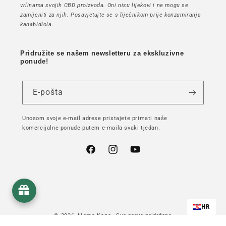
vrlinama svojih CBD proizvoda. Oni nisu lijekovi i ne mogu se
zamijeniti za njih. Posavjetujte se s liječnikom prije konzumiranja
kanabidiola.
Pridružite se našem newsletteru za ekskluzivne
ponude!
E-pošta
Unosom svoje e-mail adrese pristajete primati naše
komercijalne ponude putem e-maila svaki tjedan.
Facebook
Instagram
YouTube
HR
© 2026,
Mama Kana
- Sva prava pridržana