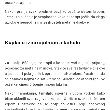
ostatke sapuna.
Nakon pranja svaki predmet pažljivo osušite čistom krpom.
Temeljito sušenje je neophodno kako bi se spriječilo da vlaga
uzrokuje neugodne mirise ili ošteti metalne dijelove.
Kupka u izopropilnom alkoholu
Za dublje čišćenje, izopropil alkohol je vaš najbolji prijatelj,
posebno za metalne mlinove. Stavite sve rastavljene dijelove
u posudu i pokrijte ih izopropilnim alkoholom. Pustite ih da
se namaču najmanje sat vremena. Alkohol će otopiti ljepljive
ostatke, čineći čišćenje mnogo lakšim.
Nakon namakanja, temeljito isperite vrućom vodom kako
biste uklonili sve tragove alkohola. Obrišite svaki dio čistom
krpom i ostavite da se potpuno osuši prije ponovnog
sastavljanja brusilice. Imajte
na umu da se ova metoda ne