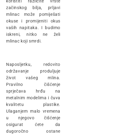
koristiti različite vrste
začinskog bilja, prljavi
mlinac može pomiješati
okuse i promijeniti okus
vaših napitaka. I budimo
iskreni, nitko ne želi
mlinac koji smrdi.
Naposljetku, redovito
održavanje produljuje
život vašeg mlina.
Pravilno čišćenje
sprječava hrđu na
metalnim modelima i čuva
kvalitetu plastike.
Ulaganjem malo vremena
u njegovo čišćenje
osigurat ćete da
dugoročno ostane