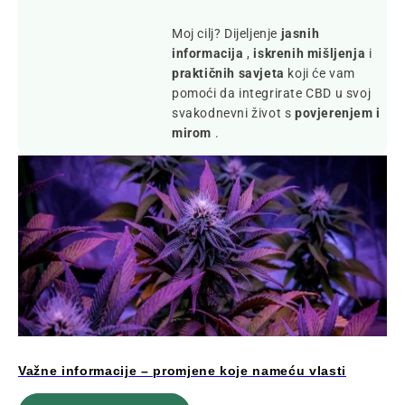
Moj cilj? Dijeljenje
jasnih
informacija
,
iskrenih mišljenja
i
praktičnih savjeta
koji će vam
pomoći da integrirate CBD u svoj
svakodnevni život s
povjerenjem i
mirom
.
Važne informacije – promjene koje nameću vlasti