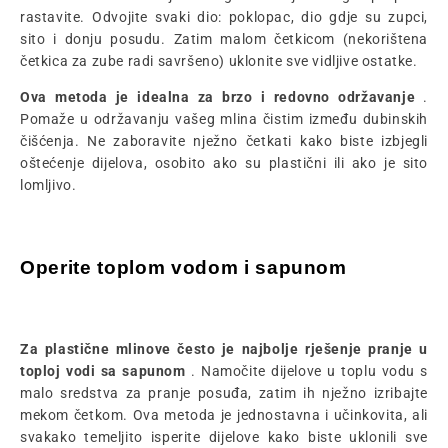
rastavite. Odvojite svaki dio: poklopac, dio gdje su zupci,
sito i donju posudu. Zatim malom četkicom (nekorištena
četkica za zube radi savršeno) uklonite sve vidljive ostatke.
Ova metoda je idealna za brzo i redovno održavanje
.
Pomaže u održavanju vašeg mlina čistim između dubinskih
čišćenja. Ne zaboravite nježno četkati kako biste izbjegli
oštećenje dijelova, osobito ako su plastični ili ako je sito
lomljivo.
Operite toplom vodom i sapunom
Za plastične mlinove često je najbolje rješenje pranje u
toploj vodi sa sapunom
. Namočite dijelove u toplu vodu s
malo sredstva za pranje posuđa, zatim ih nježno izribajte
mekom četkom. Ova metoda je jednostavna i učinkovita, ali
svakako temeljito isperite dijelove kako biste uklonili sve