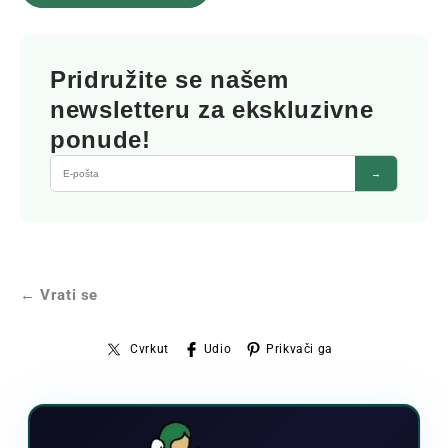
Pridružite se našem
newsletteru za ekskluzivne
ponude!
→
← Vrati se
Cvrkut
Udio
Prikvači ga