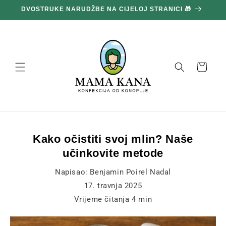
Prijeđi
DVOSTRUKE NARUDŽBE NA CIJELOJ STRANICI 🎁
1
na
sadržaj
Košara
Kako očistiti svoj mlin? Naše
učinkovite metode
Napisao:
Benjamin Poirel Nadal
17. travnja 2025
Vrijeme čitanja
4
min