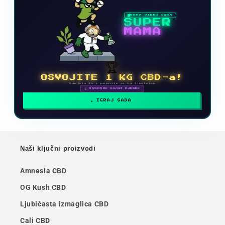
NOVA VIDEO IGRA
SUPER
MAMA
🏆
OSVOJITE 1 KG CBD-a!
Sudjelujte i popnite se na ljestvicu
🗓 NAGRADE SVAKI MJESEC
IGRAJ SADA
Naši ključni proizvodi
Amnesia CBD
OG Kush CBD
Ljubičasta izmaglica CBD
Cali CBD