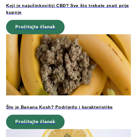
Koji je najučinkovitiji CBD? Sve što trebate znati prije
kupnje
Pročitajte članak
Što je Banana Kush? Podrijetlo i karakteristike
Pročitajte članak