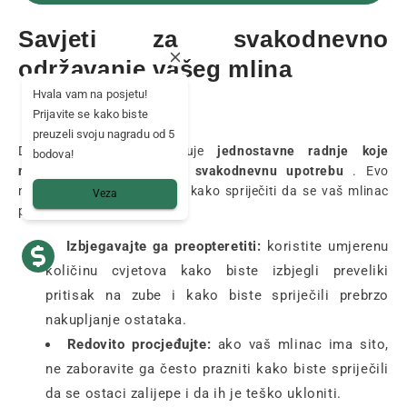
Savjeti za svakodnevno
održavanje vašeg mlina
Hvala vam na posjetu!
Prijavite se kako biste
preuzeli svoju nagradu od 5
Dobro održavanje uključuje
jednostavne radnje koje
bodova!
možete uključiti u svoju svakodnevnu upotrebu
. Evo
nekoliko praktičnih savjeta kako spriječiti da se vaš mlinac
Veza
prebrzo začepi:
Izbjegavajte ga preopteretiti:
koristite umjerenu
količinu cvjetova kako biste izbjegli preveliki
pritisak na zube i kako biste spriječili prebrzo
nakupljanje ostataka.
Redovito procjeđujte:
ako vaš mlinac ima sito,
ne zaboravite ga često prazniti kako biste spriječili
da se ostaci zalijepe i da ih je teško ukloniti.