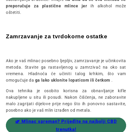
preporučuje za plastične mlince jer
ih alkohol može
oštetiti.
Zamrzavanje za tvrdokorne ostatke
Ako je vaš mlinac posebno ljepljiv, zamrzavanje je učinkovita
metoda. Stavite ga rastavljenog u zamrzivač na oko sat
vremena. Hladnoća će učiniti talog krhkim, što vam
omogućuje da
ga lako uklonite lopaticom ili četkom
.
Ova tehnika je osobito korisna za obnavljanje kifle
nakupljene u situ ili posudi. Nakon čišćenja, ne zaboravite
malo zagrijati dijelove prije nego što ih ponovno sastavite,
posebno ako je vaš mlin izrađen od metala.
🌿 Mlinac spreman? Prijeđite na najbolji CBD
trenutka!