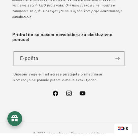
vrlinama svojih CBD proizvoda. Oni nisu lijekovi i ne mogu se
zamijeniti za njih. Posavjetujte se s liječnikom prije konzumiranja
kanabidiola.
Pridružite se našem newsletteru za ekskluzivne
ponude!
E-pošta
Unosom svoje e-mail adrese pristajete primati naše
komercijalne ponude putem e-maila svaki tjedan.
Facebook
Instagram
YouTube
HR
© 2026,
Mama Kana
- Sva prava pridržana