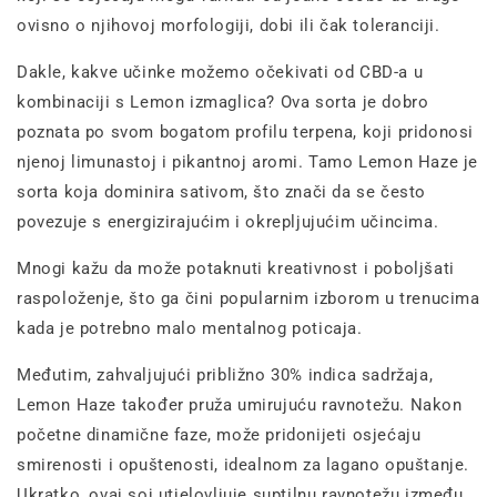
ovisno o njihovoj morfologiji, dobi ili čak toleranciji.
Dakle, kakve učinke možemo očekivati od CBD-a u
kombinaciji s Lemon izmaglica? Ova sorta je dobro
poznata po svom bogatom profilu terpena, koji pridonosi
njenoj limunastoj i pikantnoj aromi. Tamo Lemon Haze je
sorta koja dominira sativom, što znači da se često
povezuje s energizirajućim i okrepljujućim učincima.
Mnogi kažu da može potaknuti kreativnost i poboljšati
raspoloženje, što ga čini popularnim izborom u trenucima
kada je potrebno malo mentalnog poticaja.
Međutim, zahvaljujući približno 30% indica sadržaja,
Lemon Haze također pruža umirujuću ravnotežu. Nakon
početne dinamične faze, može pridonijeti osjećaju
smirenosti i opuštenosti, idealnom za lagano opuštanje.
Ukratko, ovaj soj utjelovljuje suptilnu ravnotežu između