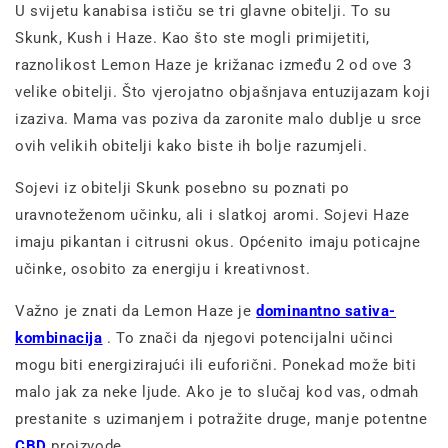
U svijetu kanabisa ističu se tri glavne obitelji. To su
Skunk, Kush i Haze. Kao što ste mogli primijetiti,
raznolikost Lemon Haze je križanac između 2 od ove 3
velike obitelji. Što vjerojatno objašnjava entuzijazam koji
izaziva. Mama vas poziva da zaronite malo dublje u srce
ovih velikih obitelji kako biste ih bolje razumjeli.
Sojevi iz obitelji Skunk posebno su poznati po
uravnoteženom učinku, ali i slatkoj aromi. Sojevi Haze
imaju pikantan i citrusni okus. Općenito imaju poticajne
učinke, osobito za energiju i kreativnost.
Važno je znati da Lemon Haze je
dominantno sativa-
kombinacija
. To znači da njegovi potencijalni učinci
mogu biti energizirajući ili euforični. Ponekad može biti
malo jak za neke ljude. Ako je to slučaj kod vas, odmah
prestanite s uzimanjem i potražite druge, manje potentne
CBD
proizvode.