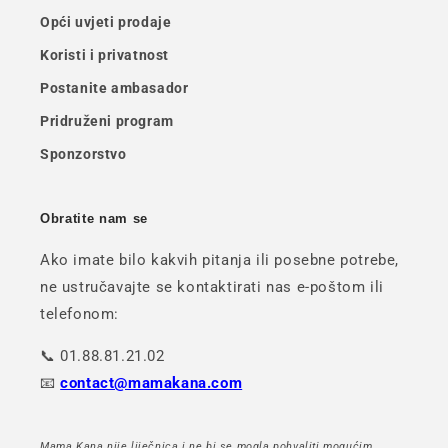
Opći uvjeti prodaje
Koristi i privatnost
Postanite ambasador
Pridruženi program
Sponzorstvo
Obratite nam se
Ako imate bilo kakvih pitanja ili posebne potrebe,
ne ustručavajte se kontaktirati nas e-poštom ili
telefonom:
📞 01.88.81.21.02
📧
contact@mamakana.com
Mama Kana nije liječnica i ne bi se mogla pohvaliti mogućim