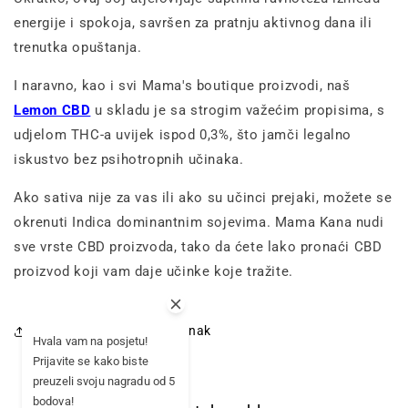
energije i spokoja, savršen za pratnju aktivnog dana ili
trenutka opuštanja.
I naravno, kao i svi Mama's boutique proizvodi, naš
Lemon CBD
u skladu je sa strogim važećim propisima, s
udjelom THC-a uvijek ispod 0,3%, što jamči legalno
iskustvo bez psihotropnih učinaka.
Ako sativa nije za vas ili ako su učinci prejaki, možete se
okrenuti Indica dominantnim sojevima. Mama Kana nudi
sve vrste CBD proizvoda, tako da ćete lako pronaći CBD
proizvod koji vam daje učinke koje tražite.
Zajednički koristi ovaj članak
Hvala vam na posjetu!
Prijavite se kako biste
preuzeli svoju nagradu od 5
bodova!