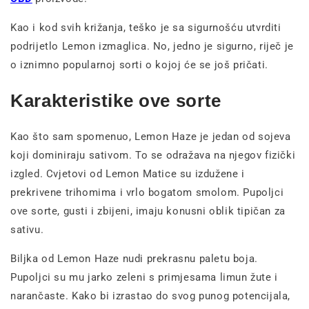
Kao i kod svih križanja, teško je sa sigurnošću utvrditi
podrijetlo Lemon izmaglica. No, jedno je sigurno, riječ je
o iznimno popularnoj sorti o kojoj će se još pričati.
Karakteristike ove sorte
Kao što sam spomenuo, Lemon Haze je jedan od sojeva
koji dominiraju sativom. To se odražava na njegov fizički
izgled. Cvjetovi od Lemon Matice su izdužene i
prekrivene trihomima i vrlo bogatom smolom. Pupoljci
ove sorte, gusti i zbijeni, imaju konusni oblik tipičan za
sativu.
Biljka od Lemon Haze nudi prekrasnu paletu boja.
Pupoljci su mu jarko zeleni s primjesama limun žute i
narančaste. Kako bi izrastao do svog punog potencijala,