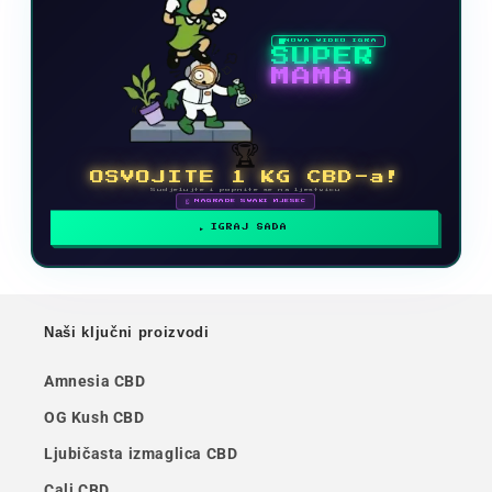
NOVA VIDEO IGRA
SUPER
MAMA
🏆
OSVOJITE 1 KG CBD-a!
Sudjelujte i popnite se na ljestvicu
🗓 NAGRADE SVAKI MJESEC
IGRAJ SADA
Naši ključni proizvodi
Amnesia CBD
OG Kush CBD
Ljubičasta izmaglica CBD
Cali CBD