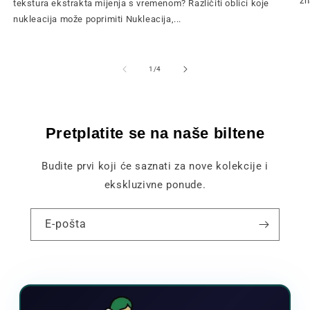
zn
tekstura ekstrakta mijenja s vremenom? Različiti oblici koje
nukleacija može poprimiti Nukleacija,...
od
1
/
4
Pretplatite se na naše biltene
Budite prvi koji će saznati za nove kolekcije i
ekskluzivne ponude.
E-pošta