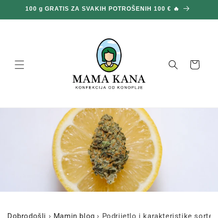
Prijeđi
100 g GRATIS ZA SVAKIH POTROŠENIH 100 € 🔥
na
sadržaj
Košara
Dobrodošli
›
Mamin blog
›
Podrijetlo i karakteristike sort