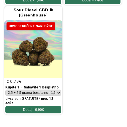
Dodaj -
7,40€
Dodaj -
7,40€
Sour Diesel CBD ⛽
[Greenhouse]
UDVOSTRUČENE NARUDŽBE
Redovna
Iz
0,79€
cijena
Kupite 1 = Nabavite 1 besplatno
Livraison GRATUITE*
mer. 12
août
Dodaj -
9,90€