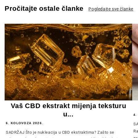
Pročitajte ostale članke
Pogledajte sve članke
Vaš CBD ekstrakt mijenja teksturu
u...
4.
6. KOLOVOZA 2026.
SA
Ra
SADRŽAJ Što je nukleacija u CBD ekstraktima? Zašto se