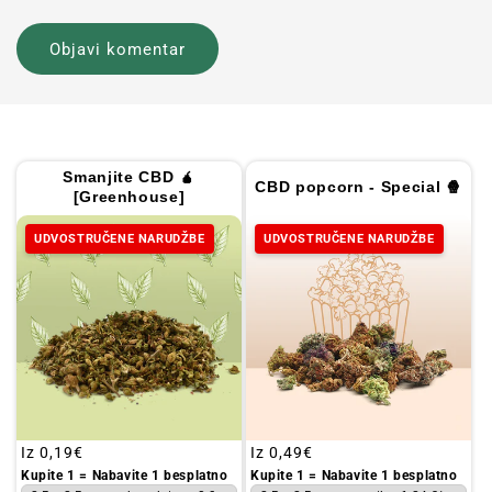
Smanjite CBD 🧉
CBD popcorn - Special 🍿
[Greenhouse]
UDVOSTRUČENE NARUDŽBE
UDVOSTRUČENE NARUDŽBE
Redovna
Iz
0,19€
Redovna
Iz
0,49€
cijena
cijena
Kupite 1 = Nabavite 1 besplatno
Kupite 1 = Nabavite 1 besplatno