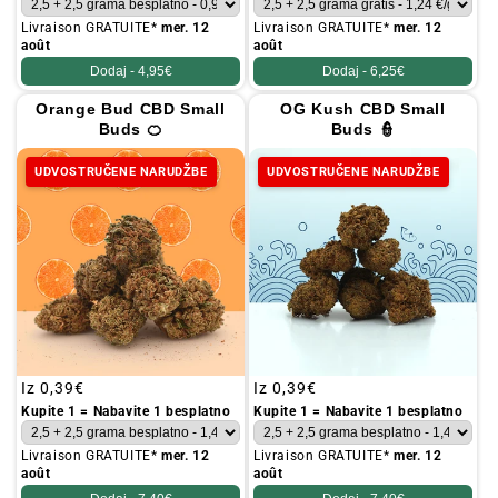
Livraison GRATUITE*
mer. 12
Livraison GRATUITE*
mer. 12
août
août
Dodaj -
4,95€
Dodaj -
6,25€
Orange Bud CBD Small
OG Kush CBD Small
Buds 🍊
Buds 👮
UDVOSTRUČENE NARUDŽBE
UDVOSTRUČENE NARUDŽBE
Redovna
Iz
0,39€
Redovna
Iz
0,39€
cijena
cijena
Kupite 1 = Nabavite 1 besplatno
Kupite 1 = Nabavite 1 besplatno
Livraison GRATUITE*
mer. 12
Livraison GRATUITE*
mer. 12
août
août