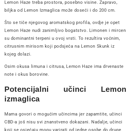
Lemon Haze treba prostora, posebno visine. Zapravo,
biljka od Lemon Izmaglica može doseći i do 200 cm.
Što se tiče njegovog aromatskog profila, ovdje je opet
Lemon Haze nudi zanimljivo bogatstvo. Limonen i mircen
su dominantni terpeni u ovoj vrsti. To rezultira voćnim,
citrusnim mirisom koji podsjeća na Lemon Skunk iz
kojeg dolazi.
Osim okusa limuna i citrusa, Lemon Haze ima drvenaste
note i okus borovine.
Potencijalni učinci Lemon
izmaglica
Mama govori o mogućim učincima jer zapamtite, učinci
CBD-a još nisu svi znanstveno dokazani. Nadalje, učinci
koji se osjećaju mogu varirati od jedne osobe do druge