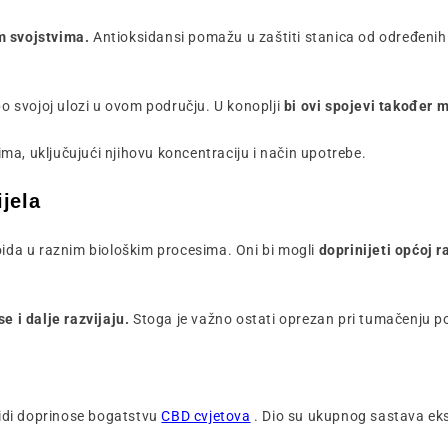
m svojstvima.
Antioksidansi pomažu u zaštiti stanica od određeni
po svojoj ulozi u ovom području. U konoplji
bi ovi spojevi također 
a, uključujući njihovu koncentraciju i način upotrebe.
ijela
oida u raznim biološkim procesima. Oni bi mogli
doprinijeti općoj r
se i dalje razvijaju.
Stoga je važno ostati oprezan pri tumačenju p
oidi doprinose bogatstvu
CBD cvjetova
. Dio su ukupnog sastava ek