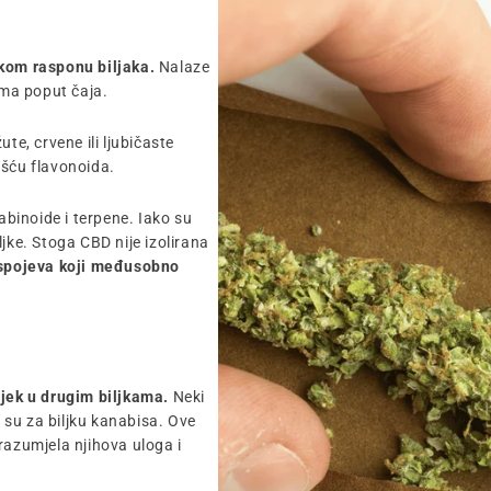
okom rasponu biljaka.
Nalaze
ima poput čaja.
ute, crvene ili ljubičaste
ošću flavonoida.
abinoide i terpene. Iako su
jke. Stoga CBD nije izolirana
spojeva koji međusobno
ijek u drugim biljkama.
Neki
i su za biljku kanabisa. Ove
razumjela njihova uloga i