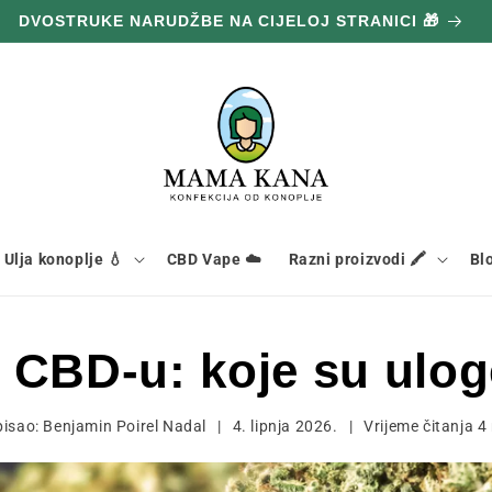
DVOSTRUKE NARUDŽBE NA CIJELOJ STRANICI 🎁
Ulja konoplje 💧
CBD Vape ☁️
Razni proizvodi 🖍️
Bl
 CBD-u: koje su ulog
isao:
Benjamin Poirel Nadal
|
4. lipnja 2026.
|
Vrijeme čitanja
4