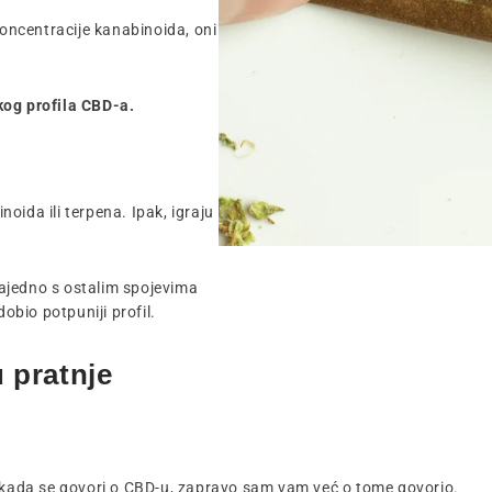
koncentracije kanabinoida, oni
kog profila CBD-a.
oida ili terpena. Ipak, igraju
ajedno s ostalim spojevima
dobio potpuniji profil.
 pratnje
e kada se govori o CBD-u, zapravo sam vam već o tome govorio.