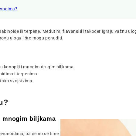
izvodima?
nabinoide ili terpene. Međutim,
flavonoidi
također igraju važnu ulog
hovu ulogu i što mogu ponuditi.
e u konoplji i mnogim drugim biljkama.
oidima i terpenima.
itnim svojstvima.
-u?
 u mnogim biljkama
 flavonoidima, pa ćemo se time