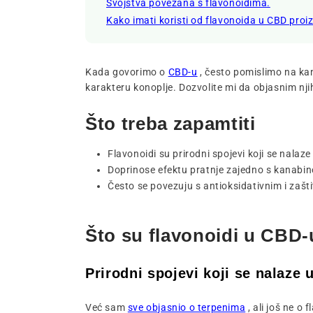
Svojstva povezana s flavonoidima.
Kako imati koristi od flavonoida u CBD pro
Kada govorimo o
CBD-u
, često pomislimo na ka
karakteru konoplje. Dozvolite mi da objasnim nji
Što treba zapamtiti
Flavonoidi su prirodni spojevi koji se nalaz
Doprinose efektu pratnje zajedno s kanabin
Često se povezuju s antioksidativnim i zašt
Što su flavonoidi u CBD
Prirodni spojevi koji se nalaze
Već sam
sve objasnio o terpenima
, ali još ne o