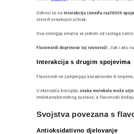
Odnosi se na
interakciju između različitih spoj
stvorili sveukupni učinak.
Ova sinergija smatra se jednim od razloga zašto
Flavonoidi doprinose toj ravnoteži
; čak i ako 
Interakcija s drugim spojevima
Flavonoidi ne zamjenjuju kanabinoide ili terpene
U ekstraktu konoplje,
svaka molekula može utjec
endokanabinoidnog sustava, a flavonoidi dodaju
Svojstva povezana s fla
Antioksidativno djelovanje