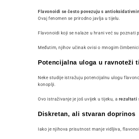
Flavonoidi se često povezuju s antioksidativni
Ovaj fenomen se prirodno javlja u tijelu.
Flavonoidi koji se nalaze u hrani već su poznati 
Međutim, njihov učinak ovisi o mnogim čimbenicim
Potencijalna uloga u ravnoteži t
Neke studije istražuju potencijalnu ulogu flavon
konoplji.
Ovo istraživanje je još uvijek u tijeku, a
rezultati 
Diskretan, ali stvaran doprinos
Iako je njihova prisutnost manje vidljiva, flavon