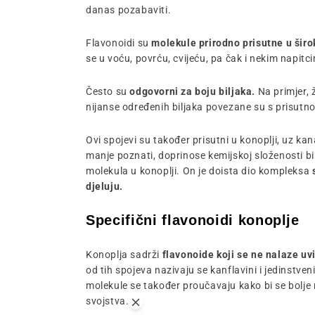
danas pozabaviti.
Flavonoidi su
molekule prirodno prisutne u šir
se u voću, povrću, cvijeću, pa čak i nekim napitc
Često
su
odgovorni za boju biljaka.
Na primjer, ž
nijanse određenih biljaka povezane su s prisutn
Ovi spojevi su također prisutni u konoplji, uz kan
manje poznati, doprinose kemijskoj složenosti bil
molekula u konoplji. On je doista dio kompleksa
djeluju.
Specifični flavonoidi konoplje
Konoplja sadrži
flavonoide koji se ne nalaze uv
od tih spojeva nazivaju se kanflavini i jedinstven
molekule se također proučavaju kako bi se bolje 
svojstva.