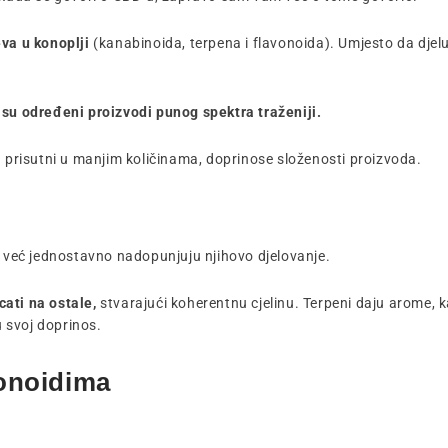
eva u konoplji
(kanabinoida, terpena i flavonoida). Umjesto da djelu
su određeni proizvodi punog spektra traženiji.
su prisutni u manjim količinama, doprinose složenosti proizvoda.
, već jednostavno nadopunjuju njihovo djelovanje.
ati na ostale,
stvarajući koherentnu cjelinu. Terpeni daju arome, 
 svoj doprinos.
vonoidima