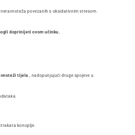
h neravnoteža povezanih s oksidativnim stresom.
mogli doprinijeti ovom učinku.
avnoteži tijela
, nadopunjujući druge spojeve u
odataka.
strakata konoplje.