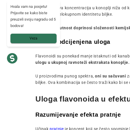
Hvala vam na posjetu!
Iako je njihova koncentracija u konoplji niža od 
Prijavite se kako biste
doprinose cjelokupnom identitetu biljke.
preuzeli svoju nagradu od 5
bodova!
Njihova prisutnost doprinosi složenosti kemijs
Veza
Često podcijenjena uloga
Flavonoidi su ponekad manje istaknuti od kanabin
ulogu u ukupnoj ravnoteži ekstrakata konoplje.
U proizvodima punog spektra,
oni su sačuvani
z
biljke. Ova kombinacija se često traži kako bi se 
Uloga flavonoida u efektu
Razumijevanje efekta pratnje
Učinak
pratnje
je koncept koji se često spominj