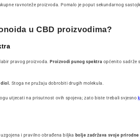
e ukupne ravnoteže proizvoda. Pomalo je poput sekundarnog sastojka 
avonoida u CBD proizvodima?
ktra
odabir pravog proizvoda.
Proizvodi punog spektra
općenito sadrže s
diol.
Stoga ne pružaju dobrobiti drugih molekula.
ogu utjecati na prisutnost ovih spojeva; zato biste trebali
svjesno
 uzgojena i pravilno obrađena biljka
bolje zadržava svoje prirodne