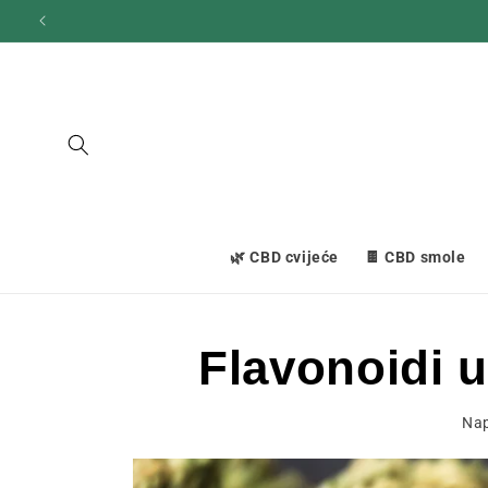
Prijeđi
na
sadržaj
🌿 CBD cvijeće
🍫 CBD smole
Flavonoidi u
Nap