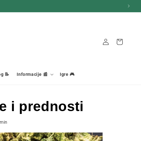
Veza
Košara
og 📝
Informacije 📰
Igre 🎮
e i prednosti
min