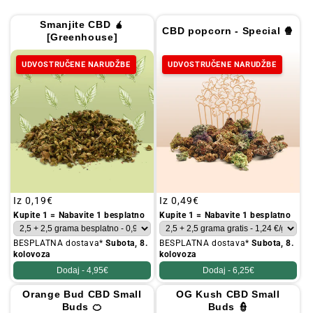
Smanjite CBD 🧉
CBD popcorn - Special 🍿
[Greenhouse]
UDVOSTRUČENE NARUDŽBE
UDVOSTRUČENE NARUDŽBE
Redovna
Iz
0,19€
Redovna
Iz
0,49€
cijena
cijena
Kupite 1 = Nabavite 1 besplatno
Kupite 1 = Nabavite 1 besplatno
BESPLATNA dostava*
Subota, 8.
BESPLATNA dostava*
Subota, 8.
kolovoza
kolovoza
Dodaj -
4,95€
Dodaj -
6,25€
Orange Bud CBD Small
OG Kush CBD Small
Buds 🍊
Buds 👮