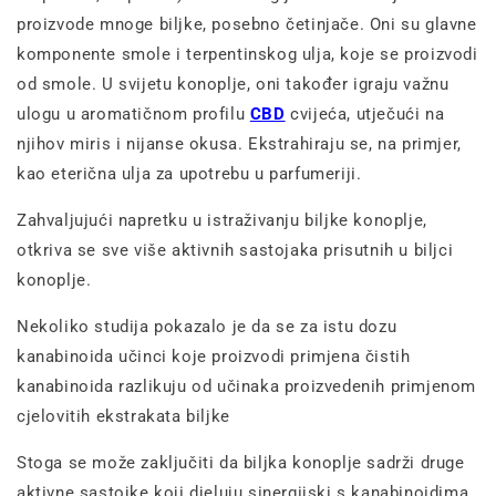
proizvode mnoge biljke, posebno četinjače. Oni su glavne
komponente smole i terpentinskog ulja, koje se proizvodi
od smole. U svijetu konoplje, oni također igraju važnu
ulogu u aromatičnom profilu
CBD
cvijeća, utječući na
njihov miris i nijanse okusa. Ekstrahiraju se, na primjer,
kao eterična ulja za upotrebu u parfumeriji.
Zahvaljujući napretku u istraživanju biljke konoplje,
otkriva se sve više aktivnih sastojaka prisutnih u biljci
konoplje.
Nekoliko studija pokazalo je da se za istu dozu
kanabinoida učinci koje proizvodi primjena čistih
kanabinoida razlikuju od učinaka proizvedenih primjenom
cjelovitih ekstrakata biljke
Stoga se može zaključiti da biljka konoplje sadrži druge
aktivne sastojke koji djeluju sinergijski s kanabinoidima.