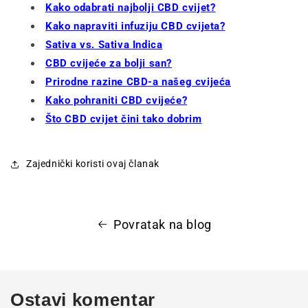
Kako odabrati najbolji CBD cvijet?
Kako napraviti infuziju CBD cvijeta?
Sativa vs. Sativa Indica
CBD cvijeće za bolji san?
Prirodne razine CBD-a našeg cvijeća
Kako pohraniti CBD cvijeće?
Što CBD cvijet čini tako dobrim
Zajednički koristi ovaj članak
Povratak na blog
Ostavi komentar