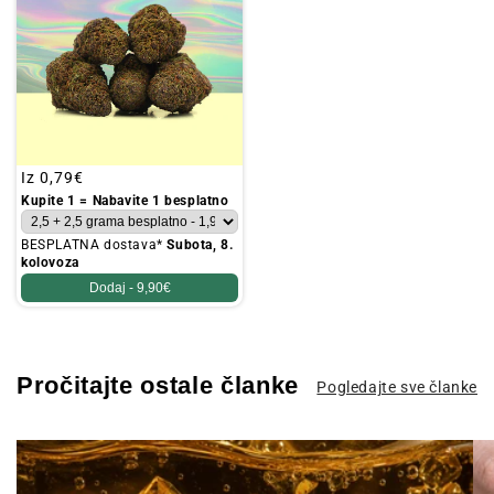
Redovna
Iz
0,79€
cijena
Kupite 1 = Nabavite 1 besplatno
BESPLATNA dostava*
Subota, 8.
kolovoza
Dodaj -
9,90€
Pročitajte ostale članke
Pogledajte sve članke