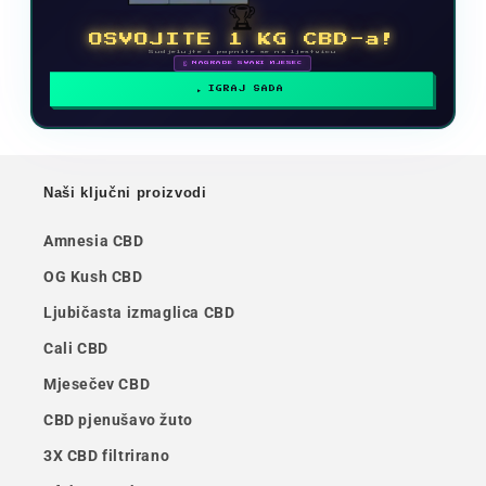
🏆
OSVOJITE 1 KG CBD-a!
Sudjelujte i popnite se na ljestvicu
🗓 NAGRADE SVAKI MJESEC
IGRAJ SADA
Naši ključni proizvodi
Amnesia CBD
OG Kush CBD
Ljubičasta izmaglica CBD
Cali CBD
Mjesečev CBD
CBD pjenušavo žuto
3X CBD filtrirano