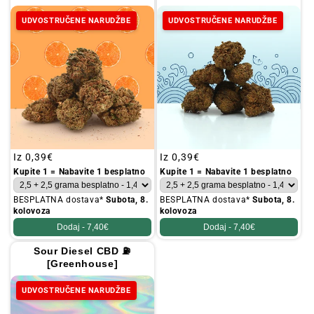
UDVOSTRUČENE NARUDŽBE
UDVOSTRUČENE NARUDŽBE
Redovna
Iz
0,39€
Redovna
Iz
0,39€
cijena
cijena
Kupite 1 = Nabavite 1 besplatno
Kupite 1 = Nabavite 1 besplatno
BESPLATNA dostava*
Subota, 8.
BESPLATNA dostava*
Subota, 8.
kolovoza
kolovoza
Dodaj -
7,40€
Dodaj -
7,40€
Sour Diesel CBD ⛽
[Greenhouse]
UDVOSTRUČENE NARUDŽBE