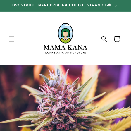
Prijeđi
DVOSTRUKE NARUDŽBE NA CIJELOJ STRANICI 🎁
1
na
sadržaj
Košara