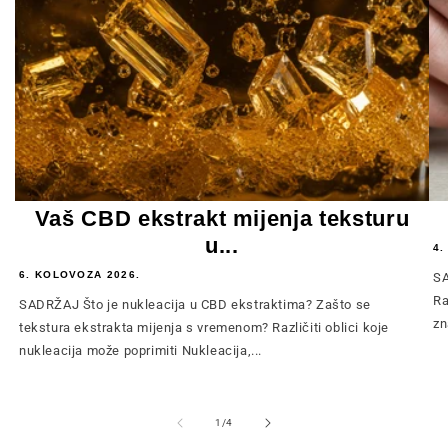
Vaš CBD ekstrakt mijenja teksturu
u...
4.
6. KOLOVOZA 2026.
SA
Ra
SADRŽAJ Što je nukleacija u CBD ekstraktima? Zašto se
zn
tekstura ekstrakta mijenja s vremenom? Različiti oblici koje
nukleacija može poprimiti Nukleacija,...
od
1
/
4