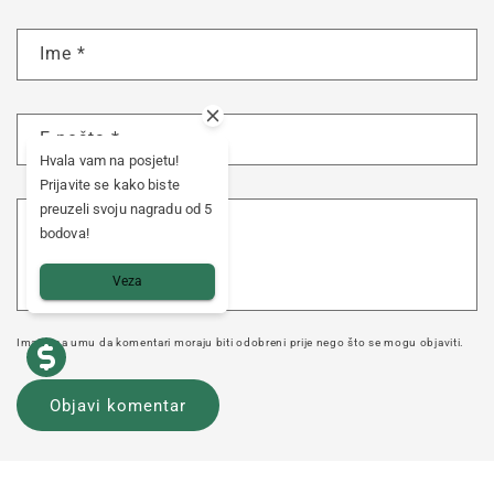
Ime
*
E-pošta
*
Hvala vam na posjetu!
Prijavite se kako biste
preuzeli svoju nagradu od 5
Komentar
*
bodova!
Veza
Imajte na umu da komentari moraju biti odobreni prije nego što se mogu objaviti.