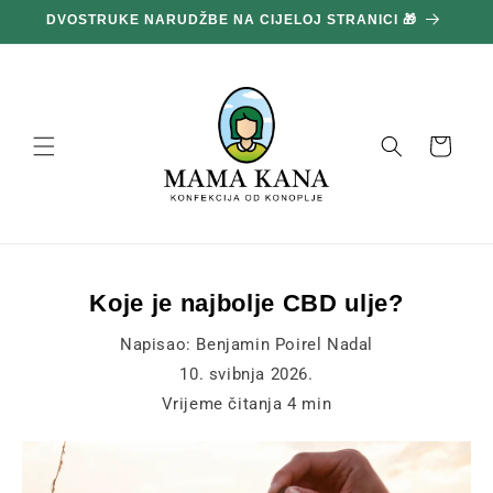
Prijeđi
DVOSTRUKE NARUDŽBE NA CIJELOJ STRANICI 🎁
1
na
sadržaj
Košara
Koje je najbolje CBD ulje?
Napisao:
Benjamin Poirel Nadal
10. svibnja 2026.
Vrijeme čitanja
4
min