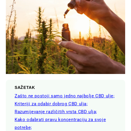
SAŽETAK
Zašto ne postoji samo jedno najbolje CBD ulje;
Kriteriji za odabir dobrog CBD ulja;
Razumijevanje različitih vrsta CBD ulja;
Kako odabrati pravu koncentraciju za svoje
potrebe;