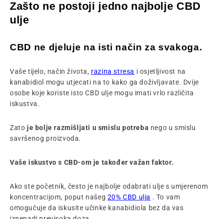
Zašto ne postoji jedno najbolje CBD
ulje
CBD ne djeluje na isti način za svakoga.
Vaše tijelo, način života,
razina stresa
i osjetljivost na
kanabidiol mogu utjecati na to kako ga doživljavate. Dvije
osobe koje koriste isto CBD ulje mogu imati vrlo različita
iskustva.
Zato
je bolje razmišljati u smislu potreba
nego u smislu
savršenog proizvoda.
Vaše iskustvo s CBD-om je također važan faktor.
Ako ste početnik, često je najbolje odabrati ulje s umjerenom
koncentracijom, poput našeg
20% ​​CBD ulja
. To vam
omogućuje da iskusite učinke kanabidiola bez da vas
iznenadi previsoka doza.