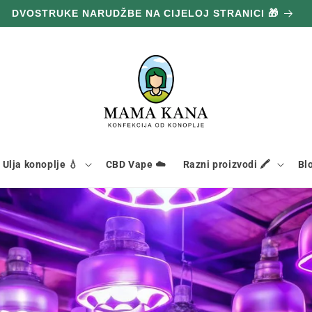
DVOSTRUKE NARUDŽBE NA CIJELOJ STRANICI 🎁
Ulja konoplje 💧
CBD Vape ☁️
Razni proizvodi 🖍️
Bl