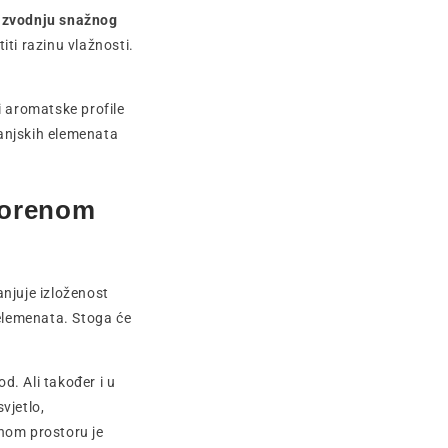
roizvodnju snažnog
iti razinu vlažnosti.
i aromatske profile
vanjskih elemenata
vorenom
anjuje izloženost
 elemenata. Stoga će
rod. Ali također i u
vjetlo,
enom prostoru je