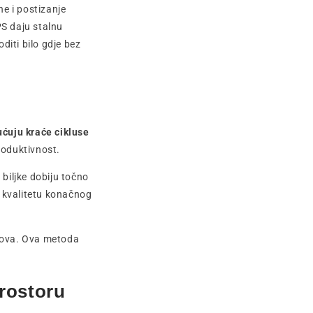
e i postizanje
PS daju stalnu
iti bilo gdje bez
ućuju kraće cikluse
roduktivnost.
 biljke dobiju točno
i kvalitetu konačnog
etova. Ova metoda
rostoru