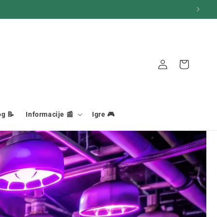
Košara
Veza
og 📝
Informacije 📰
Igre 🎮