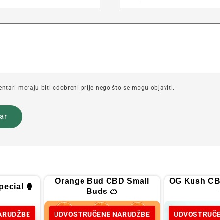
tari moraju biti odobreni prije nego što se mogu objaviti.
Orange Bud CBD Small
OG Kush CB
ecial 🍿
Buds 🍊
ARUDŽBE
UDVOSTRUČENE NARUDŽBE
UDVOSTRUČE