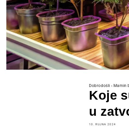
Dobrodošli
›
Mamin 
Koje s
u zat
10. RUJNA 2024