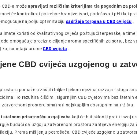
ač CBD-a može
upravljati različitim kriterijima tla pogodnim za p
moći će kontrolirati potrebne hranjive tvari, podešavati pH tla i prat
omogućuje najbolju optimizaciju
sadržaja terpena u CBD cvijeću
.
imate koristi od kvalitativnog cvijeća poštujući terpenske, a time 
oda omogućuje precizno ciljanje aroma specifičnih za sortu, bez 
a) koji ometaju arome
CBD cvijeta
.
ijene CBD cvijeća uzgojenog u zat
rostoru pomaže u zaštiti biljke tijekom njezina razvoja i stoga sm
cidima. To rezultira čišćim i sigurnijim CBD cvjetovima bez štetnih
u zatvorenom prostoru smatrati najskupljim dostupnim na tržištu.
 i stalnom prisutnošću uzgajivača
koji će biti skloniji pratiti svoj u
rgije budući da uzgoj u zatvorenom prostoru zahtijeva energiju za s
ilaciju. Prema mišljenju potrošača, CBD cvijeće uzgojeno u zatvor