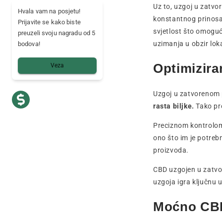
Uz to, uzgoj u zatvo
Hvala vam na posjetu!
konstantnog prinosa 
Prijavite se kako biste
svjetlost što omoguću
preuzeli svoju nagradu od 5
uzimanja u obzir loka
bodova!
Optimiziran
Veza
Uzgoj u zatvorenom
rasta biljke.
Tako pro
Preciznom kontrolom h
ono što im je potrebn
proizvoda.
CBD uzgojen u zatvor
uzgoja igra ključnu 
Moćno CBD