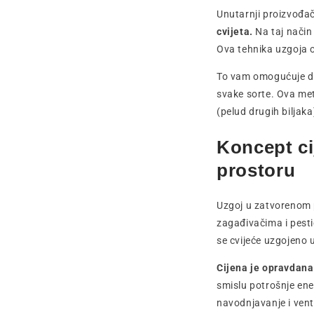
Unutarnji proizvođ
cvijeta.
Na taj način 
Ova tehnika uzgoja 
To vam omogućuje da 
svake sorte. Ova met
(pelud drugih biljak
Koncept c
prostoru
Uzgoj u zatvorenom p
zagađivačima i pesti
se cvijeće uzgojeno 
Cijena je opravdana
smislu potrošnje ene
navodnjavanje i vent