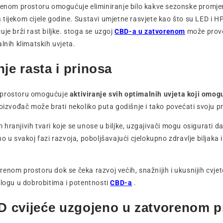
renom prostoru omogućuje eliminiranje bilo kakve sezonske promjen
tijekom cijele godine. Sustavi umjetne rasvjete kao što su LED i H
je brži rast biljke. stoga se uzgoj
CBD-a u zatvorenom
može provod
lnih klimatskih uvjeta.
je rasta i prinosa
 prostoru omogućuje
aktiviranje svih optimalnih uvjeta koji omog
izvođač može brati nekoliko puta godišnje i tako povećati svoju p
ranjivih tvari koje se unose u biljke, uzgajivači mogu osigurati da
o u svakoj fazi razvoja, poboljšavajući cjelokupno zdravlje biljaka 
enom prostoru dok se čeka razvoj većih, snažnijih i ukusnijih cvj
ulogu u dobrobitima i potentnosti
CBD-a
.
 cvijeće uzgojeno u zatvorenom p