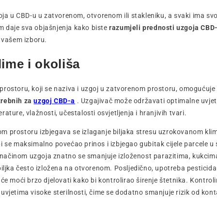
goja u CBD-u u zatvorenom, otvorenom ili stakleniku, a svaki ima svo
 daje sva objašnjenja kako biste
razumjeli prednosti uzgoja CBD
u vašem izboru.
lime i okoliša
prostoru, koji se naziva i uzgoj u zatvorenom prostoru, omogućuje
rebnih za
uzgoj CBD-a
. Uzgajivač može održavati optimalne uvjete
ature, vlažnosti, učestalosti osvjetljenja i hranjivih tvari.
m prostoru izbjegava se izlaganje biljaka stresu uzrokovanom kli
i se maksimalno povećao prinos i izbjegao gubitak cijele parcele u
ačinom uzgoja znatno se smanjuje izloženost parazitima, kukcima 
biljka često izložena na otvorenom. Posljedično, upotreba pesticida 
će moći brzo djelovati kako bi kontrolirao širenje štetnika. Kontro
uvjetima visoke sterilnosti, čime se dodatno smanjuje rizik od kon