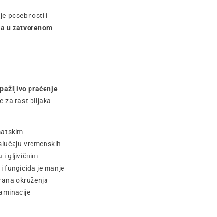
je posebnosti i
-a u zatvorenom
pažljivo praćenje
 za rast biljaka
matskim
 slučaju vremenskih
i gljivičnim
i fungicida je manje
lirana okruženja
taminacije