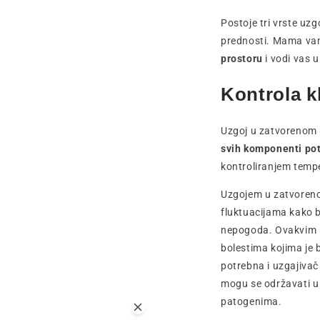
Postoje tri vrste uz
prednosti. Mama vam
prostoru
i vodi vas 
Kontrola k
Uzgoj u zatvorenom 
svih komponenti pot
kontroliranjem temper
Uzgojem u zatvoreno
fluktuacijama kako b
nepogoda. Ovakvim n
bolestima kojima je 
potrebna i uzgajivač 
mogu se održavati u 
patogenima.