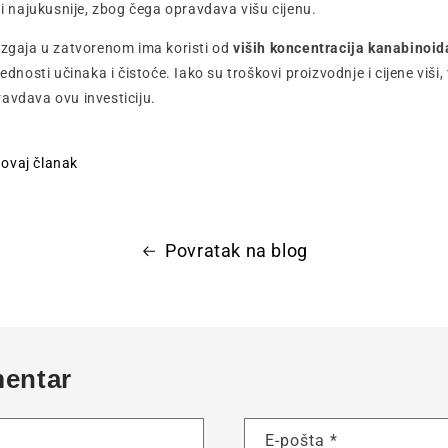
 i najukusnije, zbog čega opravdava višu cijenu.
uzgaja u zatvorenom ima koristi od
viših koncentracija kanabinoid
jednosti učinaka i čistoće. Iako su troškovi proizvodnje i cijene viši
avdava ovu investiciju.
i ovaj članak
Povratak na blog
mentar
E-pošta
*