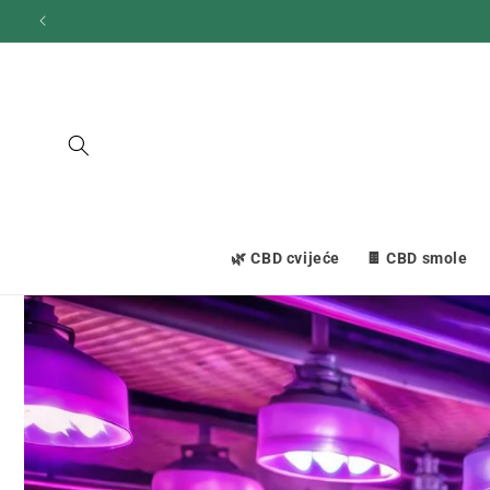
Prijeđi
na
sadržaj
🌿 CBD cvijeće
🍫 CBD smole