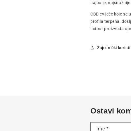
najbolje, najsnažnije
CBD cvijeće koje se 
profila terpena, dosl
indoor proizvoda opr
Zajednički korist
Ostavi ko
Ime
*