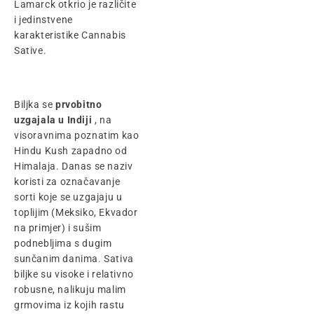
Lamarck otkrio je različite
i jedinstvene
karakteristike Cannabis
Sative.
Biljka se
prvobitno
uzgajala u Indiji
, na
visoravnima poznatim kao
Hindu Kush zapadno od
Himalaja. Danas se naziv
koristi za označavanje
sorti koje se uzgajaju u
toplijim (Meksiko, Ekvador
na primjer) i sušim
podnebljima s dugim
sunčanim danima. Sativa
biljke su visoke i relativno
robusne, nalikuju malim
grmovima iz kojih rastu