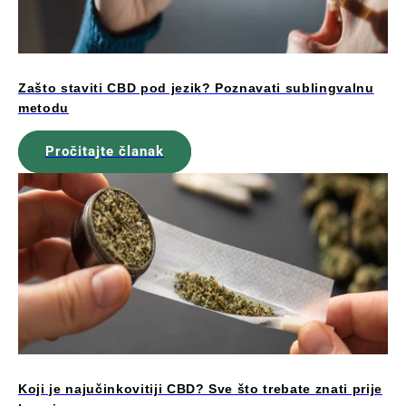
Zašto staviti CBD pod jezik? Poznavati sublingvalnu
metodu
Pročitajte članak
Koji je najučinkovitiji CBD? Sve što trebate znati prije