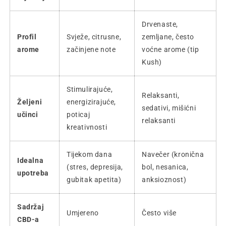
Drvenaste,
Profil
Svježe, citrusne,
zemljane, često
arome
začinjene note
voćne arome (tip
Kush)
Stimulirajuće,
Relaksanti,
Željeni
energizirajuće,
sedativi, mišićni
učinci
poticaj
relaksanti
kreativnosti
Tijekom dana
Navečer (kronična
Idealna
(stres, depresija,
bol, nesanica,
upotreba
gubitak apetita)
anksioznost)
Sadržaj
Umjereno
Često više
CBD-a