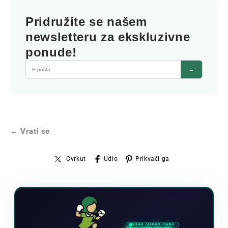
Pridružite se našem
newsletteru za ekskluzivne
ponude!
→
← Vrati se
Cvrkut
Udio
Prikvači ga
NOVA VIDEO IGRA