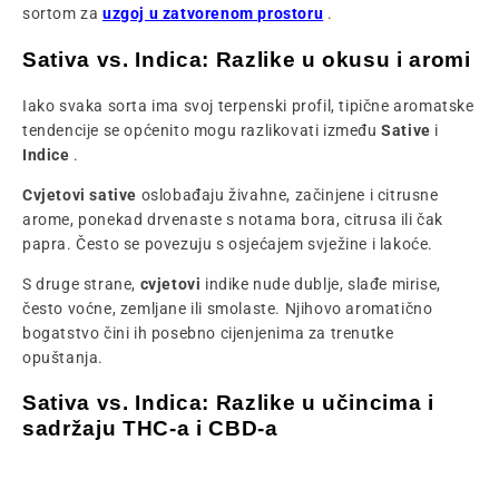
sortom za
uzgoj u zatvorenom prostoru
.
Sativa vs. Indica: Razlike u okusu i aromi
Iako svaka sorta ima svoj terpenski profil, tipične aromatske
tendencije se općenito mogu razlikovati između
Sative
i
Indice
.
Cvjetovi sative
oslobađaju živahne, začinjene i citrusne
arome, ponekad drvenaste s notama bora, citrusa ili čak
papra. Često se povezuju s osjećajem svježine i lakoće.
S druge strane,
cvjetovi
indike nude dublje, slađe mirise,
često voćne, zemljane ili smolaste. Njihovo aromatično
bogatstvo čini ih posebno cijenjenima za trenutke
opuštanja.
Sativa vs. Indica: Razlike u učincima i
sadržaju THC-a i CBD-a