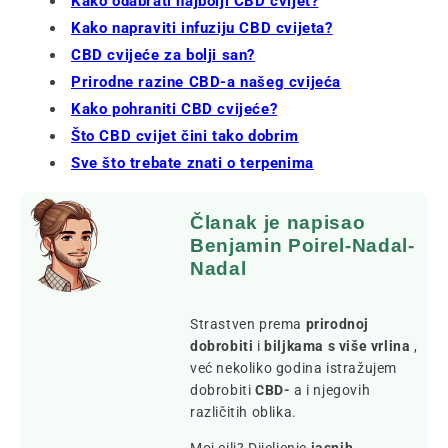
Kako odabrati najbolji CBD cvijet?
Kako napraviti infuziju CBD cvijeta?
CBD cvijeće za bolji san?
Prirodne razine CBD-a našeg cvijeća
Kako pohraniti CBD cvijeće?
Što CBD cvijet čini tako dobrim
Sve što trebate znati o terpenima
Članak je napisao
Benjamin Poirel-Nadal-
Nadal
Strastven prema
prirodnoj
dobrobiti
i
biljkama s više vrlina
,
već nekoliko godina istražujem
dobrobiti
CBD-
a i njegovih
različitih oblika.
Moj cilj? Dijeljenje
jasnih