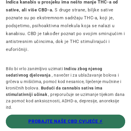
Indica kanabis u prosjeku ima nešto manje THC-a od
sative, ali više CBD-a.
S druge strane, biljke sative
poznate su po ekstremnom sadržaju THC-a, koji je,
podsjetimo, psihoaktivna molekula koja se nalazi u
kanabisu. CBD je također poznat po svojim smirujućim i
antistresnim učincima, dok je THC stimulirajući i
euforičniji.
Bilo bi vrlo zanimljivo uzimati
Indicu zbog njenog
sedativnog djelovanja
, navečer i za ublažavanje bolova i
grčeva u mišićima, pomoć kod nesanice, liječenje mučnine i
kroničnih bolova.
Budući da cannabis sativa ima
stimulativniji učinak
, preporučuje se uzimanje tijekom dana
za pomoć kod anksioznosti, ADHD-a, depresije, anoreksije
itd.
PROBAJTE NAŠE CBD CVIJEĆE ⚡️