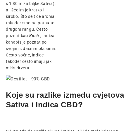
s 1,80 m za biljke Sativa),
a lišće im je kratko i
široko. Što se tiče aroma,
također smo na potpuno
drugom rangu. Često
poznat
kao
Kush
, Indica
kanabis je poznat po
svojim izdašnim okusima.
Često voćne, indice
također često imaju jak
miris drveta.
Koje su razlike između cvjetova
Sativa i Indica CBD?