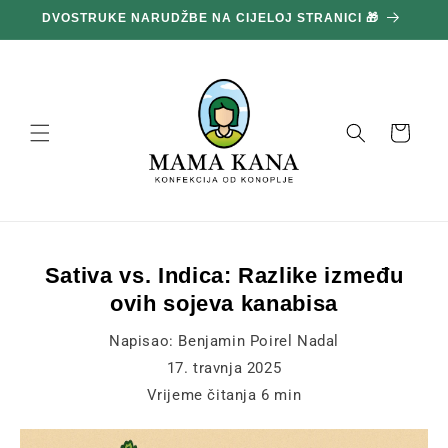
Prijeđi
DVOSTRUKE NARUDŽBE NA CIJELOJ STRANICI 🎁
na
sadržaj
Košara
Sativa vs. Indica: Razlike između
ovih sojeva kanabisa
Napisao:
Benjamin Poirel Nadal
17. travnja 2025
Vrijeme čitanja
6
min