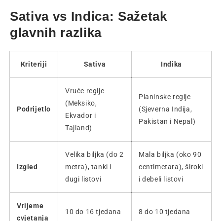
Sativa vs Indica: Sažetak
glavnih razlika
Kriteriji
Sativa
Indika
Vruće regije
Planinske regije
(Meksiko,
Podrijetlo
(Sjeverna Indija,
Ekvador i
Pakistan i Nepal)
Tajland)
Velika biljka (do 2
Mala biljka (oko 90
Izgled
metra), tanki i
centimetara), široki
dugi listovi
i debeli listovi
Vrijeme
10 do 16 tjedana
8 do 10 tjedana
cvjetanja