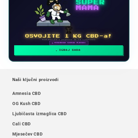
SUPER
MAMA
🏆
OSVOJITE 1 KG CBD-a!
Sudjelujte i popnite se na ljestvicu
🗓 NAGRADE SVAKI MJESEC
IGRAJ SADA
Naši ključni proizvodi
Amnesia CBD
OG Kush CBD
Ljubičasta izmaglica CBD
Cali CBD
Mjesečev CBD