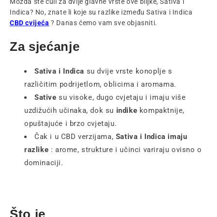
Možda ste čuli za dvije glavne vrste ove biljke, Sativa i
Indica? No, znate li koje su razlike između
Sativa i Indica
CBD cvijeća
?
Danas ćemo vam sve objasniti.
Za sjećanje
Sativa i Indica
su dvije vrste konoplje s
različitim podrijetlom, oblicima i aromama.
Sative
su visoke, dugo cvjetaju i imaju više
uzdižućih učinaka, dok su
indike
kompaktnije,
opuštajuće i brzo cvjetaju.
Čak i u CBD verzijama,
Sativa i Indica imaju
razlike
: arome, strukture i učinci variraju ovisno o
dominaciji.
Što je