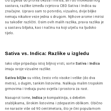
Od izgleda do profila okusa i mirisa, ali i do molekularnog
sastava, razlike između cvjetova CBD Sativa i Indica su
značajne. Upravo sam to potvrdio, vizualno, dvije biljke
nemaju nikakve veze jedna s drugom. Njihove arome i mirisi
su također različiti. Osim ovih malih razlika, prava razlika je
u sastavu biljaka, kao i načinu na koji utječu na ljudsko
tijelo.
Sativa vs. Indica: Razlike u izgledu
Iako obje pripadaju istoj biljnoj vrsti, sorte
Sativa
i
Indica
imaju svoje vizualne razlike.
Sativa biljke
su vitke, često vrlo visoke i velike (do dva
metra), s dugim, tankim listovima. Nalikuju malim tropskim
grmovima i trebaju puno svjetla i prostora za rast.
Nasuprot tome,
Indica
je kompaktnija, s debelim
stabljikama, širokim listovima i zdepastim oblikom. Obično
ne naraste više od 90 centimetara, što je čini popularnom