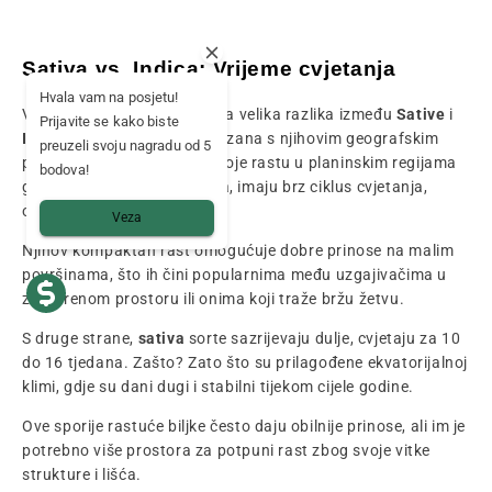
Sativa vs. Indica: Vrijeme cvjetanja
Hvala vam na posjetu!
Vrijeme cvjetanja je još jedna velika razlika između
Sative
i
Prijavite se kako biste
Indice
, koja je izravno povezana s njihovim geografskim
preuzeli svoju nagradu od 5
podrijetlom. Sorte
Indice
, koje rastu u planinskim regijama
bodova!
gdje su godišnja doba kraća, imaju brz ciklus cvjetanja,
obično između 7 i 9 tjedana.
Veza
Njihov kompaktan rast omogućuje dobre prinose na malim
površinama, što ih čini popularnima među uzgajivačima u
zatvorenom prostoru ili onima koji traže bržu žetvu.
S druge strane,
sativa
sorte sazrijevaju dulje, cvjetaju za 10
do 16 tjedana. Zašto? Zato što su prilagođene ekvatorijalnoj
klimi, gdje su dani dugi i stabilni tijekom cijele godine.
Ove sporije rastuće biljke često daju obilnije prinose, ali im je
potrebno više prostora za potpuni rast zbog svoje vitke
strukture i lišća.