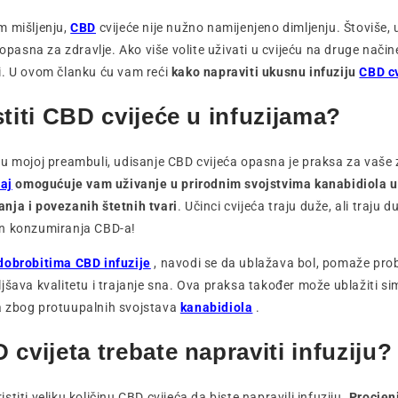
m mišljenju,
CBD
cvijeće nije nužno namijenjeno dimljenju. Štoviše, 
 opasna za zdravlje. Ako više volite uživati u cvijeću na druge načine
i. U ovom članku ću vam reći
kako napraviti ukusnu infuziju
CBD c
stiti CBD cvijeće u infuzijama?
u mojoj preambuli, udisanje CBD cvijeća opasna je praksa za vaše z
čaj
omogućuje vam uživanje u prirodnim svojstvima kanabidiola u
nja i povezanih štetnih tvari
. Učinci cvijeća traju duže, ali traju du
n konzumiranja CBD-a!
dobrobitima CBD infuzije
, navodi se da ublažava bol, pomaže prob
jšava kvalitetu i trajanje sna. Ova praksa također može ublažiti 
 zbog protuupalnih svojstava
kanabidiola
.
cvijeta trebate napraviti infuziju?
titi veliku količinu CBD cvijeća da biste napravili infuziju.
Procjenj