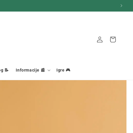
Veza
Košara
og 📝
Informacije 📰
Igre 🎮