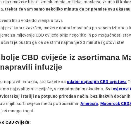
astojak možete birati između meda, mlijeka, maslaca, vrhnja ili kok
ka,
trebat će vam samo nekoliko minuta da pripremite ovu ukusnu 
vesti litru vode do vrenja u tavi.
vaj prvi korak završen, možete dodati masnoću po vašem izboru u 
rijeme za mljevenje CBD cvijeća prije nego što ih po mogućnosti stavi
 učiniti je pustiti ga da se strmi najmanje 20 minuta i gotovi ste!
ajbolje CBD cvijeće iz asortimana 
 napravili infuzije
 napraviti infuziju, što kažete na
odabir najboljih CBD cvjetova
?
amo najkvalitetnije cvijeće, s nenadmašnim okusima.
Svi
cvjetov
Švicarskoj i Italiji na potpuno prirodan način, bez ikakvih dodani
ularnijih sorti cvijeća među potrošačima:
Amnesia
,
Moonrock CBD,
 još mnogo toga!
e o CBD cvijeću: