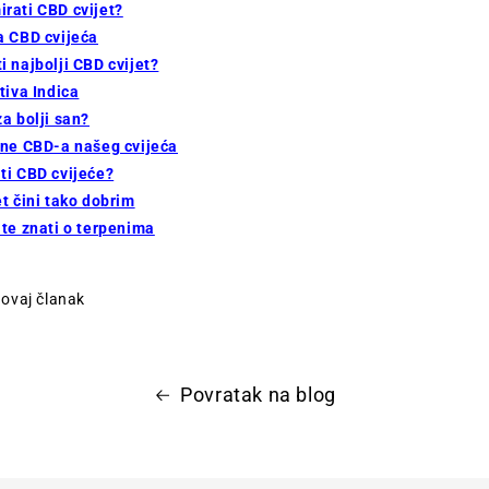
rati CBD cvijet?
a CBD cvijeća
i najbolji CBD cvijet?
tiva Indica
a bolji san?
ine CBD-a našeg cvijeća
ti CBD cvijeće?
t čini tako dobrim
ate znati o terpenima
i ovaj članak
Povratak na blog