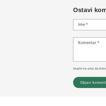
Ostavi ko
Ime
*
Komentar
*
Imajte na umu da komen