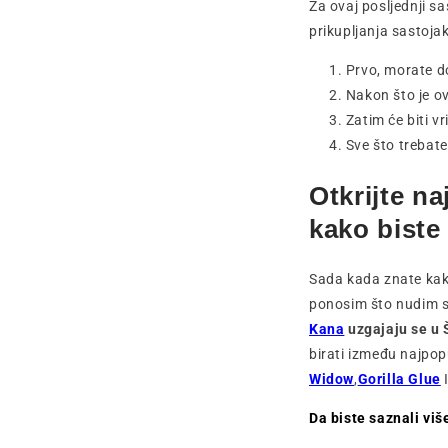
Za ovaj posljednji s
prikupljanja sastoja
Prvo, morate do
Nakon što je o
Zatim će biti v
Sve što trebate
Otkrijte n
kako biste
Sada kada znate kako
ponosim što nudim s
Kana
uzgajaju se u 
birati između najpop
Widow
,
Gorilla Glue
I
Da biste saznali viš