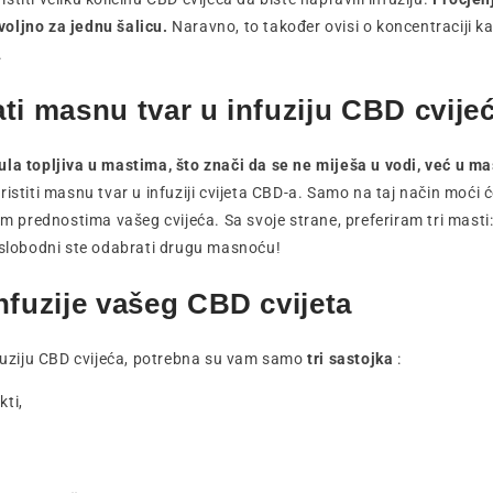
oljno za jednu šalicu.
Naravno, to također ovisi o koncentraciji kan
.
ti masnu tvar u infuziju CBD cvije
la topljiva u mastima, što znači da se ne miješa u vodi, već u ma
ristiti masnu tvar u infuziji cvijeta CBD-a. Samo na taj način moći 
nim prednostima vašeg cvijeća. Sa svoje strane, preferiram tri masti
 slobodni ste odabrati drugu masnoću!
nfuzije vašeg CBD cvijeta
nfuziju CBD cvijeća, potrebna su vam samo
tri sastojka
:
kti,