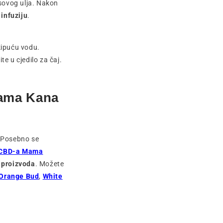
osovog ulja. Nakon
infuziju
.
kipuću vodu.
te u cjedilo za čaj.
Mama Kana
 Posebno se
i CBD-a Mama
h proizvoda
. Možete
Orange Bud
,
White