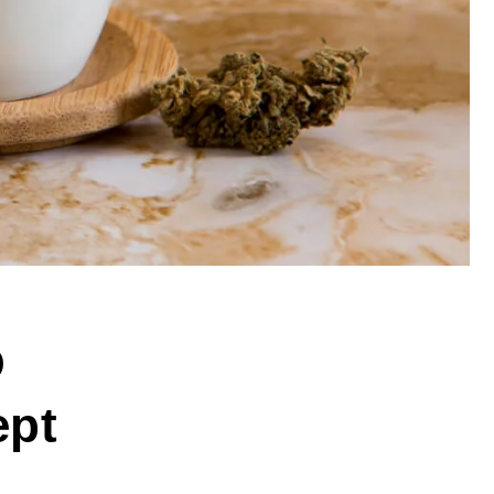
D
ept