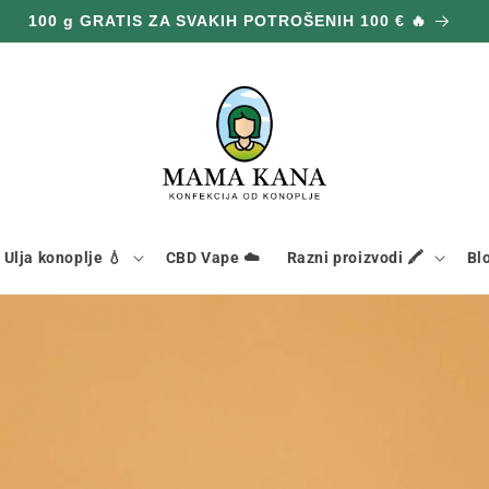
DVOSTRUKE NARUDŽBE NA CIJELOJ STRANICI 🎁
Ulja konoplje 💧
CBD Vape ☁️
Razni proizvodi 🖍️
Bl