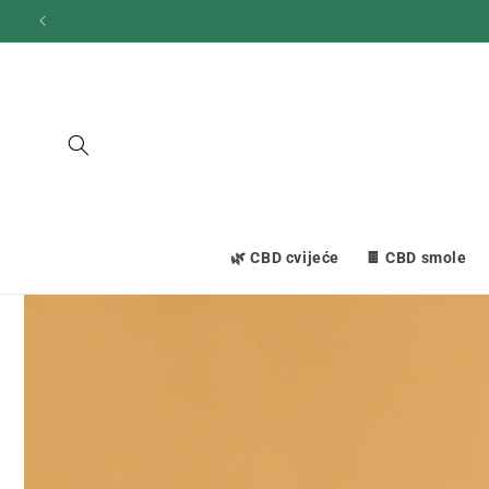
Prijeđi
na
sadržaj
🌿 CBD cvijeće
🍫 CBD smole