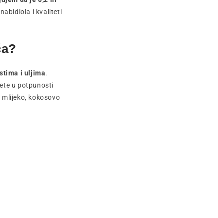
abidiola i kvaliteti
ća?
stima i uljima
.
ćete u potpunosti
: mlijeko, kokosovo