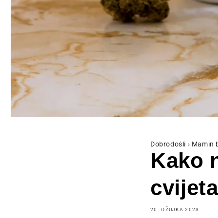
Dobrodošli
›
Mamin 
Kako n
cvijet
20. OŽUJKA 2023.