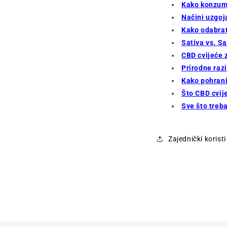
Kako konzumi
Načini uzgoj
Kako odabrat
Sativa vs. Sa
CBD cvijeće z
Prirodne raz
Kako pohrani
Što CBD cvije
Sve što treb
Zajednički korist