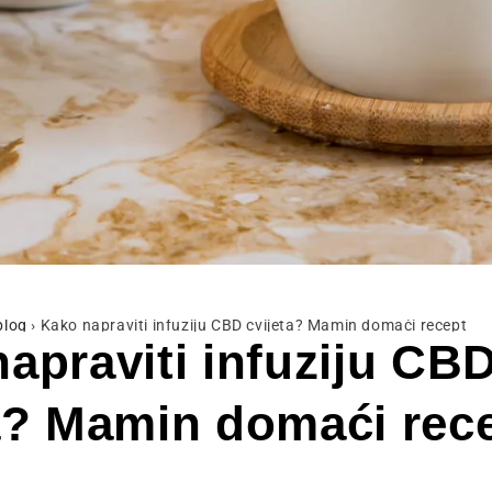
blog
›
Kako napraviti infuziju CBD cvijeta? Mamin domaći recept
apraviti infuziju CB
a? Mamin domaći rec