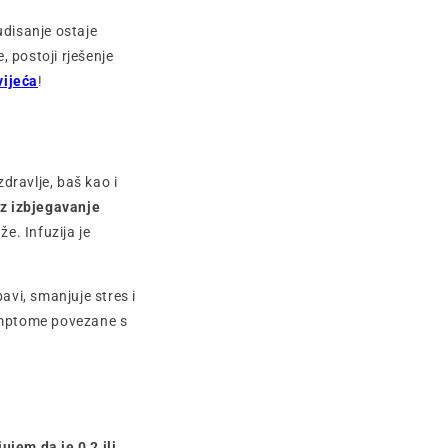
udisanje ostaje
, postoji rješenje
vijeća
!
dravlje, baš kao i
z izbjegavanje
že. Infuzija je
avi, smanjuje stres i
simptome povezane s
ujem da je 0,2 ili