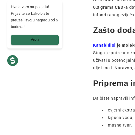
Hvala vam na posjetu!
0,3 grama CBD-a dov
Prijavite se kako biste
infundiranog cvijeća
preuzeli svoju nagradu od 5
bodova!
Zašto doda
Veza
Kanabidiol
je moleku
Stoga je potrebno ko
uživati u potencijal
ulje i med. Naravno,
Priprema i
Da biste napravili i
cvjetni ekstra
kipuća voda,
masna tvar.