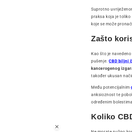
Suprotno uvriježeno
praksa koja je toliko
koje se može pronać
Zašto kori
Kao što je navedeno 
pušenje.
CBD biljni 
kancerogenog izgara
također ukusan nači
Među potencijalnim
anksioznost te pobol
određenim bolestima
Koliko CBD 
Ne morate nužno koris