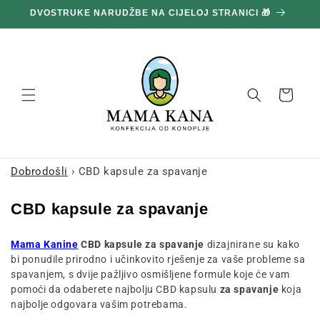
Prijeđi
DVOSTRUKE NARUDŽBE NA CIJELOJ STRANICI 🎁
1
na
sadržaj
Košara
Dobrodošli
›
CBD kapsule za spavanje
Z
CBD kapsule za spavanje
b
Mama Kanine
CBD kapsule za spavanje
dizajnirane su kako
i
bi ponudile prirodno i učinkovito rješenje za vaše probleme sa
r
spavanjem, s dvije pažljivo osmišljene formule koje će vam
k
pomoći da odaberete najbolju CBD kapsulu
za spavanje
koja
najbolje odgovara vašim potrebama.
a