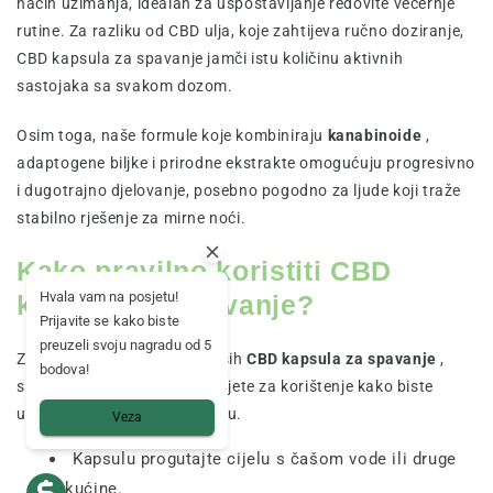
način uzimanja, idealan za uspostavljanje redovite večernje
rutine. Za razliku od CBD ulja, koje zahtijeva ručno doziranje,
CBD kapsula za spavanje jamči istu količinu aktivnih
sastojaka sa svakom dozom.
Osim toga, naše formule koje kombiniraju
kanabinoide
,
adaptogene biljke i prirodne ekstrakte omogućuju progresivno
i dugotrajno djelovanje, posebno pogodno za ljude koji traže
stabilno rješenje za mirne noći.
Kako pravilno koristiti CBD
Hvala vam na posjetu!
kapsulu za spavanje?
Prijavite se kako biste
preuzeli svoju nagradu od 5
Za pravilnu konzumaciju naših
CBD kapsula za spavanje
,
bodova!
slijedite ove jednostavne savjete za korištenje kako biste
uživali u optimalnom iskustvu.
Veza
Kapsulu progutajte cijelu s čašom vode ili druge
tekućine.