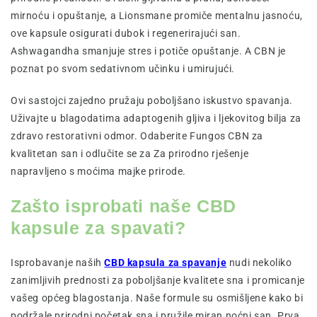
mirnoću i opuštanje, a Lionsmane promiče mentalnu jasnoću,
ove kapsule osigurati dubok i regenerirajući san.
Ashwagandha smanjuje stres i potiče opuštanje. A CBN je
poznat po svom sedativnom učinku i umirujući.
Ovi sastojci zajedno pružaju poboljšano iskustvo spavanja.
Uživajte u blagodatima adaptogenih gljiva i ljekovitog bilja za
zdravo restorativni odmor. Odaberite Fungos CBN za
kvalitetan san i odlučite se za Za prirodno rješenje
napravljeno s moćima majke prirode.
Zašto isprobati naše CBD
kapsule za spavati?
Isprobavanje naših
CBD kapsula za spavanje
nudi nekoliko
zanimljivih prednosti za poboljšanje kvalitete sna i promicanje
vašeg općeg blagostanja. Naše formule su osmišljene kako bi
podržale prirodni početak sna i pružile miran noćni san. Prva