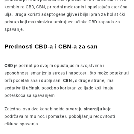
kombinira CBD, CBN, prirodni melatonin i opuštajuća eterična
ulja. Druga koristi adaptogene gljive i biljni prah za holistički
pristup koji maksimizira umirujuće učinke CBD kapsula za
spavanje.
Prednosti CBD-a i CBN-a za san
CBD
je poznat po svojim opuštajućim svojstvima i
sposobnosti smanjenja stresa i napetosti, što može potaknuti
brži početak sna i dublji san.
CBN
, s druge strane, ima
sedativniji učinak, posebno koristan za ljude koji imaju
poteškoća sa spavanjem.
Zajedno, ova dva kanabinoida stvaraju
sinergiju
koja
podržava mirnu noć i pomaže u poboljšanju redovitosti
ciklusa spavanja.