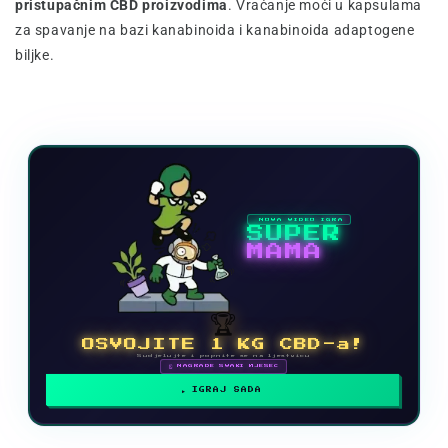
pristupačnim CBD proizvodima
. Vraćanje moći u kapsulama
za spavanje na bazi kanabinoida i kanabinoida adaptogene
biljke.
NOVA VIDEO IGRA
SUPER
MAMA
🏆
OSVOJITE 1 KG CBD-a!
Sudjelujte i popnite se na ljestvicu
🗓 NAGRADE SVAKI MJESEC
IGRAJ SADA