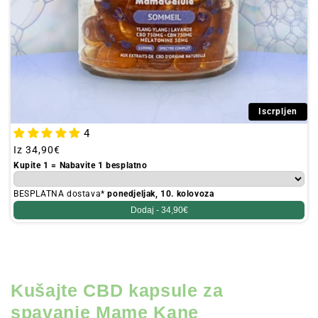
Iscrpljen
4
Redovna
Iz
34,90€
cijena
Kupite 1 = Nabavite 1 besplatno
BESPLATNA dostava*
ponedjeljak, 10. kolovoza
Dodaj -
34,90€
Kušajte CBD kapsule za
spavanje Mame Kane