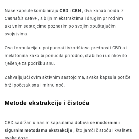
Naše kapsule kombiniraju
CBD
i
CBN
, dva kanabinoida iz
Cannabis sative
, s biljnim ekstraktima i drugim prirodnim
aktivnim sastojcima poznatim po svojim opuštajućim
svojstvima.
Ova formulacija u potpunosti iskorištava prednosti CBD-a i
melatonina kako bi ponudila prirodno, stabilno i učinkovito
rješenje za podršku snu.
Zahvaljujući ovim aktivnim sastojcima, svaka kapsula potiče
brži početak sna i mirnu noć.
Metode ekstrakcije i čistoća
CBD sadržan u našim kapsulama dobiva se
modernim i
sigurnim metodama ekstrakcije
, što jamči čistoću i kvalitetu
svake doze.