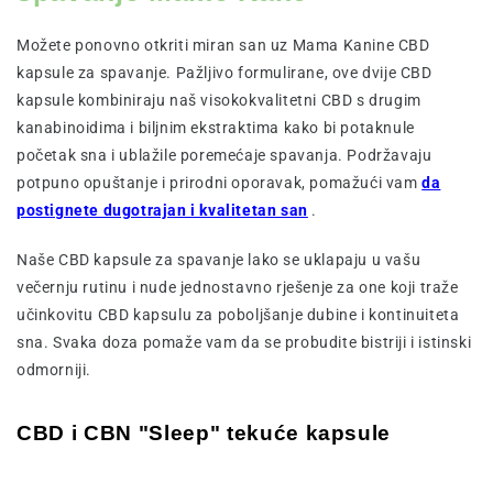
Možete ponovno otkriti miran san uz Mama Kanine CBD
kapsule za spavanje. Pažljivo formulirane, ove dvije CBD
kapsule kombiniraju naš visokokvalitetni CBD s drugim
kanabinoidima i biljnim ekstraktima kako bi potaknule
početak sna i ublažile poremećaje spavanja. Podržavaju
potpuno opuštanje i prirodni oporavak, pomažući vam
da
postignete dugotrajan i kvalitetan san
.
Naše CBD kapsule za spavanje lako se uklapaju u vašu
večernju rutinu i nude jednostavno rješenje za one koji traže
učinkovitu CBD kapsulu za poboljšanje dubine i kontinuiteta
sna. Svaka doza pomaže vam da se probudite bistriji i istinski
odmorniji.
CBD i CBN "Sleep" tekuće kapsule