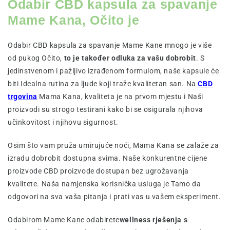
Odabir CBD kapsula za spavanje
Mame Kana, Očito je
Odabir CBD kapsula za spavanje Mame Kane mnogo je više
od pukog Očito,
to je također odluka za vašu dobrobit
. S
jedinstvenom i pažljivo izrađenom formulom, naše kapsule će
biti Idealna rutina za ljude koji traže kvalitetan san. Na
CBD
trgovina
Mama Kana, kvaliteta je na prvom mjestu i Naši
proizvodi su strogo testirani kako bi se osigurala njihova
učinkovitost i njihovu sigurnost.
Osim što vam pruža umirujuće noći, Mama Kana se zalaže za
izradu dobrobit dostupna svima. Naše konkurentne cijene
proizvode CBD proizvode dostupan bez ugrožavanja
kvalitete. Naša namjenska korisnička usluga je Tamo da
odgovori na sva vaša pitanja i prati vas u vašem eksperiment.
Odabirom Mame Kane odabirete
wellness rješenja s