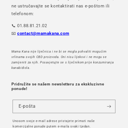
ne ustručavajte se kontaktirati nas e-poštom ili
telefonom:
📞 01.88.81.21.02
📧
contact@mamakana.com
Mama Kana nije liječnica i ne bi se mogla pohvaliti mogućim
vrlinama svojih CBD proizvoda. Oni nisu lijekovi i ne mogu se
zamijeniti za njih. Posavjetujte se s liječnikom prije konzumiranja
kanabidiola.
Pridružite se našem newsletteru za ekskluzivne
ponude!
E-pošta
Unosom svoje e-mail adrese pristajete primati naše
komercijalne ponude putem e-maila svaki tjedan.