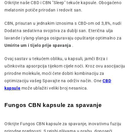
Otkrijte naše CBD i CBN "Sleep" tekuće kapsule. Obogaćeno
melatonin potiče prirodan i redovit san.
CBN, prisutan u jednakim iznosima s CBD-om od 3,8%, nudi
Dodatna sedativna svojstva za dublji san. Eterična ulja
lavande i ylang-ylanga osiguravaju opuštanje optimalno za
Umirite um i tijelo prije spavanja
.
Ovaj sastav u tekućem obliku, u kapsuli, jamči Brza i
učinkovita apsorpcija tijekom cijele noći. Kroz ovu asocijaciju
prirodne molekule, moći ćete dobiti kombinaciju za
optimizaciju vašeg Spavajte na održiv način. One
CBD
kapsule
može ublažiti veliki broj nesanica.
Fungos CBN kapsule za spavanje
Otkrijte Fungos CBN kapsule za spavanje, inovativnu fuziju
prirodne prednosti. S reishi gljivama u prahu, donoseći