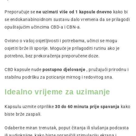
Preporučuje se
ne uzimati više od 1 kapsule dnevno
kako bi
se endokanabinoidnom sustavu dalo vremena da se prilagodi
opuštajućim učincima CBD-a i CBN-a.
Ovisno o vašoj osjetljivosti i potrebama, učinci se mogu
osjetiti brže ili sporije. Moguće je prilagoditi rutinu ako je
potrebno, bez prekoračenja preporučene doze.
CBD kapsule nude
postupno djelovanje
, pružajući prirodnu i
stabilnu podršku za poticanje mirnog i redovitog sna.
Idealno vrijeme za uzimanje
Kapsulu uzmite otprilike
30 do 60 minuta prije spavanja
kako
biste brže zaspali.
Odaberite miran trenutak, poput čitanja ili slušanja podcasta
ili audioknjige, kako biste ograničili stimulaciju ekrana i