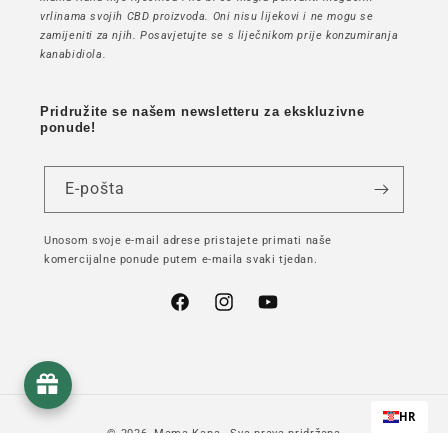
vrlinama svojih CBD proizvoda. Oni nisu lijekovi i ne mogu se
zamijeniti za njih. Posavjetujte se s liječnikom prije konzumiranja
kanabidiola.
Pridružite se našem newsletteru za ekskluzivne
ponude!
E-pošta
Unosom svoje e-mail adrese pristajete primati naše
komercijalne ponude putem e-maila svaki tjedan.
Facebook
Instagram
YouTube
HR
© 2026,
Mama Kana
- Sva prava pridržana