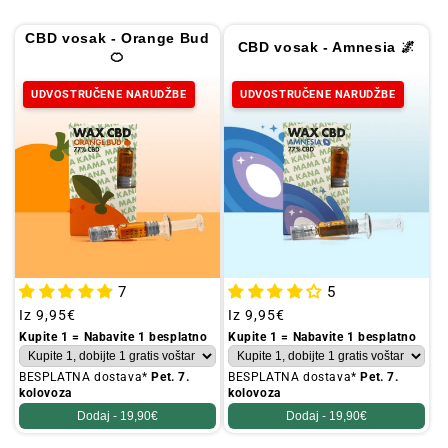
i
j
CBD vosak - Orange Bud
CBD vosak - Amnesia 🌌
🍊
a
:
UDVOSTRUČENE NARUDŽBE
UDVOSTRUČENE NARUDŽBE
7
5
Redovna
Iz
9,95€
Redovna
Iz
9,95€
cijena
cijena
Kupite 1 = Nabavite 1 besplatno
Kupite 1 = Nabavite 1 besplatno
BESPLATNA dostava*
Pet. 7.
BESPLATNA dostava*
Pet. 7.
kolovoza
kolovoza
Dodaj -
19,90€
Dodaj -
19,90€