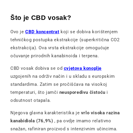
Što je CBD vosak?
Ovo je
CBD koncentrat
koji se dobiva korištenjem
tehničkog postupka ekstrakcije (superkritična CO2
ekstrakcija). Ova vrsta ekstrakcije omogućuje
očuvanje prirodnih kanabinoida i terpena.
CBD vosak dobiva se od
cvjetova konoplje
uzgojenih na održiv način i u skladu s europskim
standardima. Zatim se pročišćava na visokoj
temperaturi, što jamči
neusporedivu čistoću
i
odsutnost otapala.
Njegova glavna karakteristika je
vrlo visoka razina
kanabidiola (76,9%)
, pa ovdje imamo relativno
snažan, rafiniran proizvod s intenzivnim učincima.