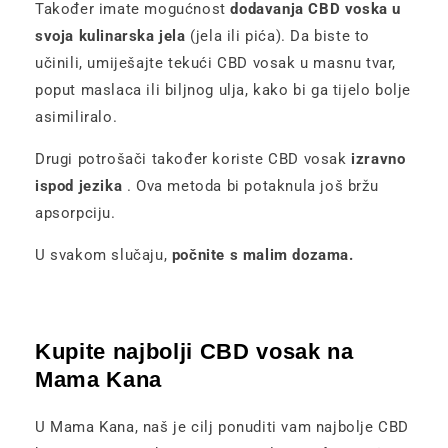
Također imate mogućnost
dodavanja CBD voska u
svoja kulinarska jela
(jela ili pića). Da biste to
učinili, umiješajte tekući CBD vosak u masnu tvar,
poput maslaca ili biljnog ulja, kako bi ga tijelo bolje
asimiliralo.
Drugi potrošači također koriste CBD vosak
izravno
ispod jezika
. Ova metoda bi potaknula još bržu
apsorpciju.
U svakom slučaju,
počnite s malim dozama.
Kupite najbolji CBD vosak na
Mama Kana
U Mama Kana, naš je cilj ponuditi vam najbolje CBD