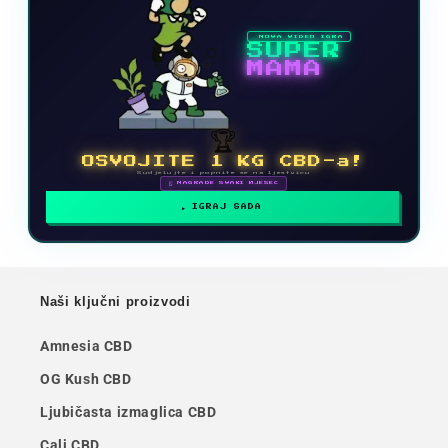
NOVA VIDEO IGRA
SUPER
MAMA
🏆
OSVOJITE 1 KG CBD-a!
Sudjelujte i popnite se na ljestvicu
🗓 NAGRADE SVAKI MJESEC
IGRAJ SADA
Naši ključni proizvodi
Amnesia CBD
OG Kush CBD
Ljubičasta izmaglica CBD
Cali CBD