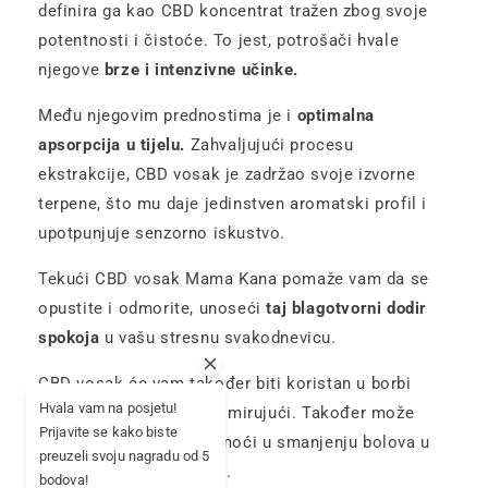
definira ga kao CBD koncentrat tražen zbog svoje
potentnosti i čistoće. To jest, potrošači hvale
njegove
brze i intenzivne učinke.
Među njegovim prednostima je i
optimalna
apsorpcija u tijelu.
Zahvaljujući procesu
ekstrakcije, CBD vosak je zadržao svoje izvorne
terpene, što mu daje jedinstven aromatski profil i
upotpunjuje senzorno iskustvo.
Tekući CBD vosak Mama Kana pomaže vam da se
opustite i odmorite, unoseći
taj blagotvorni dodir
spokoja
u vašu stresnu svakodnevicu.
CBD vosak će vam također biti koristan u borbi
Hvala vam na posjetu!
protiv stresa, brzo vas smirujući. Također može
Prijavite se kako biste
poboljšati vaš san i pomoći u smanjenju bolova u
preuzeli svoju nagradu od 5
zglobovima ili mišićima.
bodova!