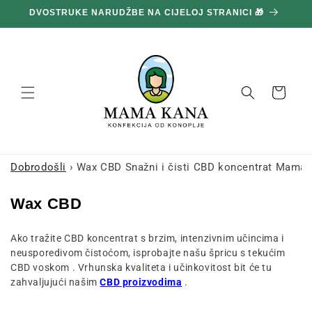
Prijeđi
DVOSTRUKE NARUDŽBE NA CIJELOJ STRANICI 🎁
1
na
sadržaj
Košara
Dobrodošli
›
Wax CBD Snažni i čisti CBD koncentrat Mama
K
Wax CBD
o
Ako tražite CBD koncentrat s brzim, intenzivnim učincima i
l
neusporedivom čistoćom, isprobajte našu
špricu
s tekućim
e
CBD voskom
.
Vrhunska kvaliteta i učinkovitost bit će tu
k
zahvaljujući našim
CBD proizvodima
.
c