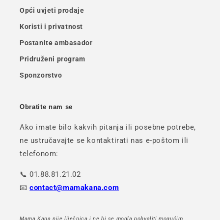
Opći uvjeti prodaje
Koristi i privatnost
Postanite ambasador
Pridruženi program
Sponzorstvo
Obratite nam se
Ako imate bilo kakvih pitanja ili posebne potrebe,
ne ustručavajte se kontaktirati nas e-poštom ili
telefonom:
📞 01.88.81.21.02
📧
contact@mamakana.com
Mama Kana nije liječnica i ne bi se mogla pohvaliti mogućim