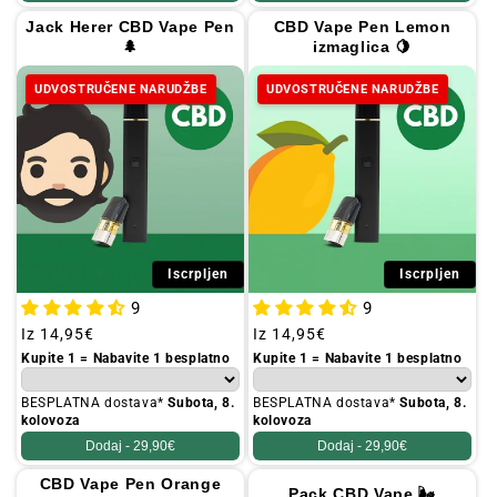
Jack Herer CBD Vape Pen
CBD Vape Pen Lemon
🌲
izmaglica 🍋
UDVOSTRUČENE NARUDŽBE
UDVOSTRUČENE NARUDŽBE
Iscrpljen
Iscrpljen
9
9
Redovna
Iz
14,95€
Redovna
Iz
14,95€
cijena
cijena
Kupite 1 = Nabavite 1 besplatno
Kupite 1 = Nabavite 1 besplatno
BESPLATNA dostava*
Subota, 8.
BESPLATNA dostava*
Subota, 8.
kolovoza
kolovoza
Dodaj -
29,90€
Dodaj -
29,90€
CBD Vape Pen Orange
Pack CBD Vape 🌬️