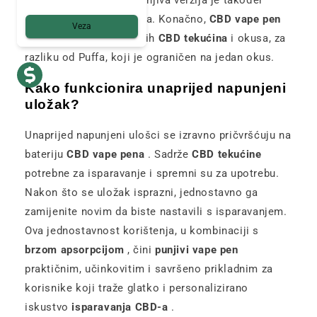
dugoročno ekonomičnija. Konačno,
CBD vape pen
Veza
nudi mogućnost različitih
CBD tekućina
i okusa, za
razliku od Puffa, koji je ograničen na jedan okus.
Kako funkcionira unaprijed napunjeni
uložak?
Unaprijed napunjeni ulošci se izravno pričvršćuju na
bateriju
CBD vape pena
. Sadrže
CBD tekućine
potrebne za isparavanje i spremni su za upotrebu.
Nakon što se uložak isprazni, jednostavno ga
zamijenite novim da biste nastavili s isparavanjem.
Ova jednostavnost korištenja, u kombinaciji s
brzom apsorpcijom
, čini
punjivi vape pen
praktičnim, učinkovitim i savršeno prikladnim za
korisnike koji traže glatko i personalizirano
iskustvo
isparavanja CBD-a
.