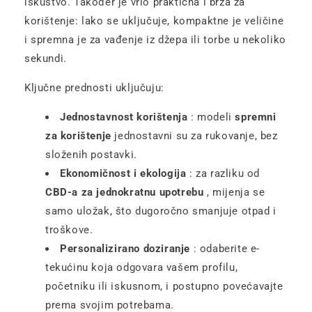
iskustvo. Također je vrlo praktična i brza za
korištenje: lako se uključuje, kompaktne je veličine
i spremna je za vađenje iz džepa ili torbe u nekoliko
sekundi.
Ključne prednosti uključuju:
Jednostavnost korištenja
: modeli
spremni
za korištenje
jednostavni su za rukovanje, bez
složenih postavki.
Ekonomičnost i ekologija
: za razliku od
CBD-a za jednokratnu upotrebu
, mijenja se
samo uložak, što dugoročno smanjuje otpad i
troškove.
Personalizirano doziranje
: odaberite e-
tekućinu koja odgovara vašem profilu,
početniku ili iskusnom, i postupno povećavajte
prema svojim potrebama.