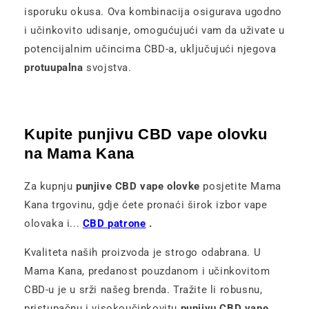
isporuku okusa. Ova kombinacija osigurava ugodno
i učinkovito udisanje, omogućujući vam da uživate u
potencijalnim učincima CBD-a, uključujući njegova
protuupalna
svojstva.
Kupite punjivu CBD vape olovku
na Mama Kana
Za kupnju
punjive CBD vape olovke
posjetite Mama
Kana trgovinu, gdje ćete pronaći širok izbor vape
olovaka i...
CBD patrone
.
Kvaliteta naših proizvoda je strogo odabrana. U
Mama Kana, predanost pouzdanom i učinkovitom
CBD-u je u srži našeg brenda. Tražite li robusnu,
pristupačnu i visokoučinkovitu
punjivu CBD vape