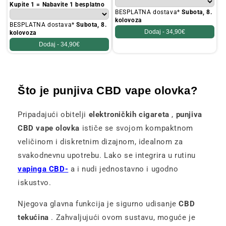
cijena
Kupite 1 = Nabavite 1 besplatno
BESPLATNA dostava*
Subota, 8.
kolovoza
BESPLATNA dostava*
Subota, 8.
Dodaj -
34,90€
kolovoza
Dodaj -
34,90€
Što je punjiva CBD vape olovka?
Pripadajući obitelji
elektroničkih cigareta
,
punjiva
CBD vape olovka
ističe se svojom kompaktnom
veličinom i diskretnim dizajnom, idealnom za
svakodnevnu upotrebu. Lako se integrira u rutinu
vapinga CBD-
a i nudi jednostavno i ugodno
iskustvo.
Njegova glavna funkcija je sigurno udisanje
CBD
tekućina
. Zahvaljujući ovom sustavu, moguće je