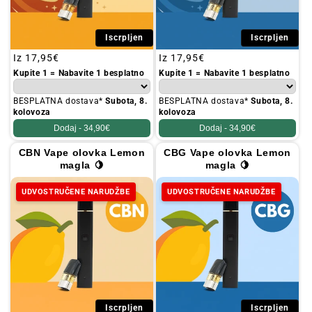
Iscrpljen
Iscrpljen
Redovna
Iz
17,95€
Redovna
Iz
17,95€
cijena
cijena
Kupite 1 = Nabavite 1 besplatno
Kupite 1 = Nabavite 1 besplatno
BESPLATNA dostava*
Subota, 8.
BESPLATNA dostava*
Subota, 8.
kolovoza
kolovoza
Dodaj -
34,90€
Dodaj -
34,90€
CBN Vape olovka Lemon
CBG Vape olovka Lemon
magla 🍋
magla 🍋
UDVOSTRUČENE NARUDŽBE
UDVOSTRUČENE NARUDŽBE
Iscrpljen
Iscrpljen