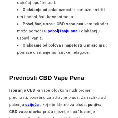
osjećaj opuštenosti.
Olakšanje od anksioznosti
: pomaže smiriti
um i poboljšati koncentraciju.
Poboljšanje sna
:
CBD vape pen
vam također
može pomoći
u poboljšanju sna
i olakšanju
uspavljivanja.
Olakšanje od bolova i napetosti u mišićima
:
pomaže u smanjenju fizičke nelagode.
Prednosti CBD Vape Pena
Ispiranje CBD
-a vape olovkom nudi brojne
prednosti, posebno za zdravlje pluća. Za razliku od
pušenja
cvijeća
, koje je štetno za pluća,
punjiva
CBD vape olovka
pruža nježnije i poštovanije