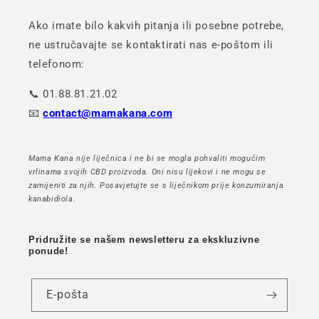
Ako imate bilo kakvih pitanja ili posebne potrebe,
ne ustručavajte se kontaktirati nas e-poštom ili
telefonom:
📞 01.88.81.21.02
📧
contact@mamakana.com
Mama Kana nije liječnica i ne bi se mogla pohvaliti mogućim
vrlinama svojih CBD proizvoda. Oni nisu lijekovi i ne mogu se
zamijeniti za njih. Posavjetujte se s liječnikom prije konzumiranja
kanabidiola.
Pridružite se našem newsletteru za ekskluzivne
ponude!
E-pošta