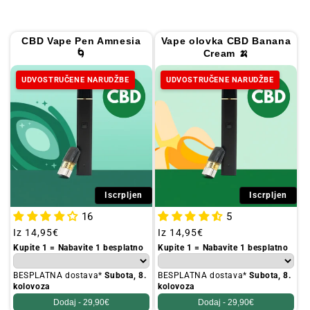
i
j
CBD Vape Pen Amnesia
Vape olovka CBD Banana
a
🌀
Cream 🍌
:
UDVOSTRUČENE NARUDŽBE
UDVOSTRUČENE NARUDŽBE
Iscrpljen
Iscrpljen
16
5
Redovna
Iz
14,95€
Redovna
Iz
14,95€
cijena
cijena
Kupite 1 = Nabavite 1 besplatno
Kupite 1 = Nabavite 1 besplatno
BESPLATNA dostava*
Subota, 8.
BESPLATNA dostava*
Subota, 8.
kolovoza
kolovoza
Dodaj -
29,90€
Dodaj -
29,90€