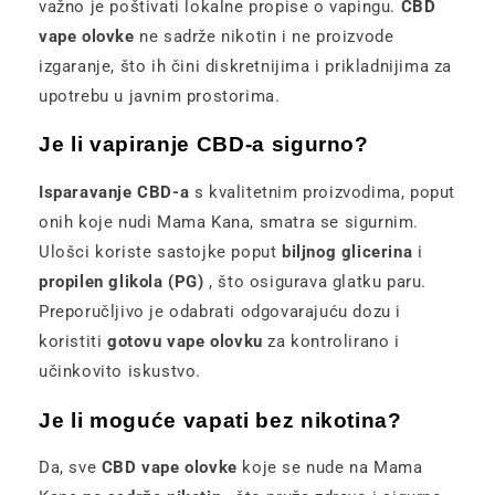
važno je poštivati ​​lokalne propise o vapingu.
CBD
vape olovke
ne sadrže nikotin i ne proizvode
izgaranje, što ih čini diskretnijima i prikladnijima za
upotrebu u javnim prostorima.
Je li vapiranje CBD-a sigurno?
Isparavanje CBD-a
s kvalitetnim proizvodima, poput
onih koje nudi Mama Kana, smatra se sigurnim.
Ulošci koriste sastojke poput
biljnog glicerina
i
propilen glikola (PG)
, što osigurava glatku paru.
Preporučljivo je odabrati odgovarajuću dozu i
koristiti
gotovu vape olovku
za kontrolirano i
učinkovito iskustvo.
Je li moguće vapati bez nikotina?
Da, sve
CBD vape olovke
koje se nude na Mama