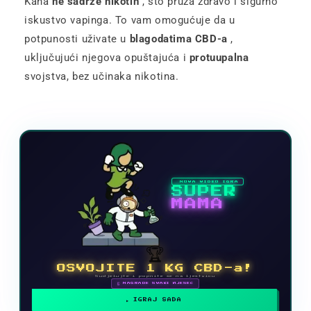
Kana
ne sadrže nikotin
, što pruža zdravo i sigurno
iskustvo vapinga. To vam omogućuje da u
potpunosti uživate u
blagodatima CBD-a
,
uključujući njegova opuštajuća i
protuupalna
svojstva, bez učinaka nikotina.
NOVA VIDEO IGRA
SUPER
MAMA
🏆
OSVOJITE 1 KG CBD-a!
Sudjelujte i popnite se na ljestvicu
🗓 NAGRADE SVAKI MJESEC
IGRAJ SADA