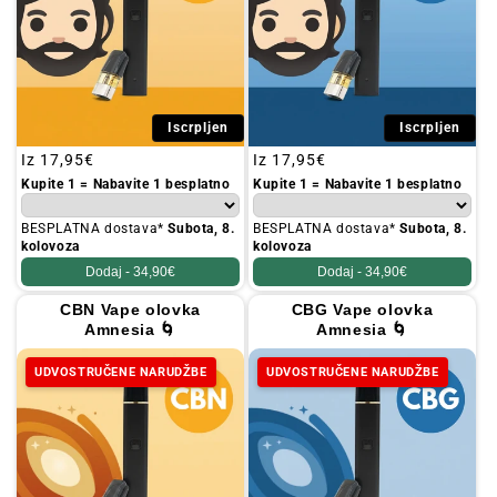
Iscrpljen
Iscrpljen
Redovna
Iz
17,95€
Redovna
Iz
17,95€
cijena
cijena
Kupite 1 = Nabavite 1 besplatno
Kupite 1 = Nabavite 1 besplatno
BESPLATNA dostava*
Subota, 8.
BESPLATNA dostava*
Subota, 8.
kolovoza
kolovoza
Dodaj -
34,90€
Dodaj -
34,90€
CBN Vape olovka
CBG Vape olovka
Amnesia 🌀
Amnesia 🌀
UDVOSTRUČENE NARUDŽBE
UDVOSTRUČENE NARUDŽBE