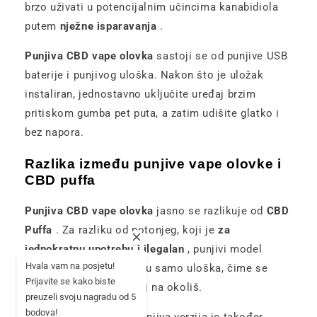
brzo uživati ​​u potencijalnim učincima kanabidiola
putem
nježne isparavanja
.
Punjiva CBD vape olovka
sastoji se od punjive USB
baterije i punjivog uloška. Nakon što je uložak
instaliran, jednostavno uključite uređaj brzim
pritiskom gumba pet puta, a zatim udišite glatko i
bez napora.
Razlika između punjive vape olovke i
CBD puffa
Punjiva CBD vape olovka
jasno se razlikuje od
CBD
Puffa
. Za razliku od potonjeg, koji je
za
jednokratnu upotrebu i ilegalan
, punjivi model
Hvala vam na posjetu!
omogućuje vam zamjenu samo uloška, ​​čime se
Prijavite se kako biste
smanjuje otpad i utjecaj na okoliš.
preuzeli svoju nagradu od 5
bodova!
Što se tiče troškova, punjiva verzija je također