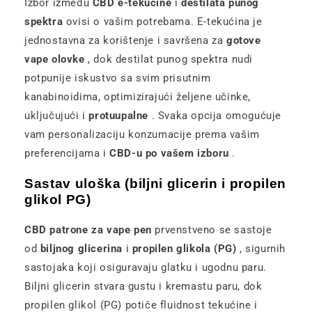
Izbor između
CBD e-tekućine
i
destilata punog
spektra
ovisi o vašim potrebama. E-tekućina je
jednostavna za korištenje i savršena za
gotove
vape olovke
, dok destilat punog spektra nudi
potpunije iskustvo sa svim prisutnim
kanabinoidima, optimizirajući željene učinke,
uključujući i
protuupalne
. Svaka opcija omogućuje
vam personalizaciju konzumacije prema vašim
preferencijama i
CBD-u po vašem izboru
.
Sastav uloška (biljni glicerin i propilen
glikol PG)
CBD patrone za vape pen
prvenstveno se sastoje
od
biljnog glicerina
i
propilen glikola (PG)
, sigurnih
sastojaka koji osiguravaju glatku i ugodnu paru.
Biljni glicerin stvara gustu i kremastu paru, dok
propilen glikol (PG) potiče fluidnost tekućine i