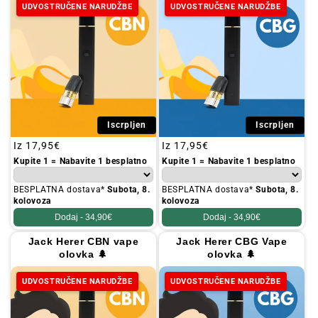
UDVOSTRUČENE NARUDŽBE
UDVOSTRUČENE NARUDŽBE
Iscrpljen
Iscrpljen
Redovna
Iz
17,95€
Redovna
Iz
17,95€
cijena
cijena
Kupite 1 = Nabavite 1 besplatno
Kupite 1 = Nabavite 1 besplatno
BESPLATNA dostava*
Subota, 8.
BESPLATNA dostava*
Subota, 8.
kolovoza
kolovoza
Dodaj -
34,90€
Dodaj -
34,90€
Jack Herer CBN vape
Jack Herer CBG Vape
olovka 🌲
olovka 🌲
UDVOSTRUČENE NARUDŽBE
UDVOSTRUČENE NARUDŽBE