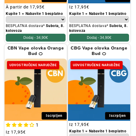
Redovna
À partir de
17,95€
Redovna
Iz
17,95€
cijena
cijena
Kupite 1 = Nabavite 1 besplatno
Kupite 1 = Nabavite 1 besplatno
BESPLATNA dostava*
Subota, 8.
BESPLATNA dostava*
Subota, 8.
kolovoza
kolovoza
Dodaj -
34,90€
Dodaj -
34,90€
CBN Vape olovka Orange
CBG Vape olovka Orange
Bud 🍊
Bud 🍊
UDVOSTRUČENE NARUDŽBE
UDVOSTRUČENE NARUDŽBE
Iscrpljen
Iscrpljen
Redovna
Iz
17,95€
1
cijena
Kupite 1 = Nabavite 1 besplatno
Redovna
Iz
17,95€