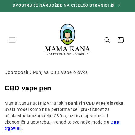
Prijeđi
100 g GRATIS ZA SVAKIH POTROŠENIH 100 € 🔥
na
sadržaj
Košara
Dobrodošli
›
Punjiva CBD Vape olovka
K
CBD vape pen
o
Mama Kana nudi niz vrhunskih
punjivih CBD vape olovaka
.
l
Svaki model kombinira performanse i praktičnost za
e
učinkovitu konzumaciju CBD-a, uz brzu apsorpciju i
k
ekonomičnu upotrebu. Pronađite sve naše modele u
CBD
trgovini
.
c