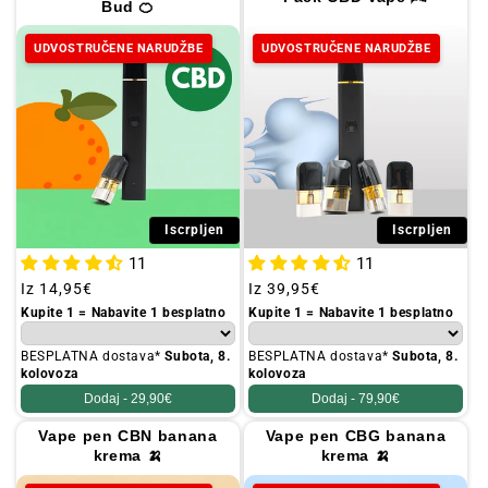
Bud 🍊
UDVOSTRUČENE NARUDŽBE
UDVOSTRUČENE NARUDŽBE
Iscrpljen
Iscrpljen
11
11
Redovna
Iz
14,95€
Redovna
Iz
39,95€
cijena
cijena
Kupite 1 = Nabavite 1 besplatno
Kupite 1 = Nabavite 1 besplatno
BESPLATNA dostava*
Subota, 8.
BESPLATNA dostava*
Subota, 8.
kolovoza
kolovoza
Dodaj -
29,90€
Dodaj -
79,90€
Vape pen CBN banana
Vape pen CBG banana
krema 🍌
krema 🍌