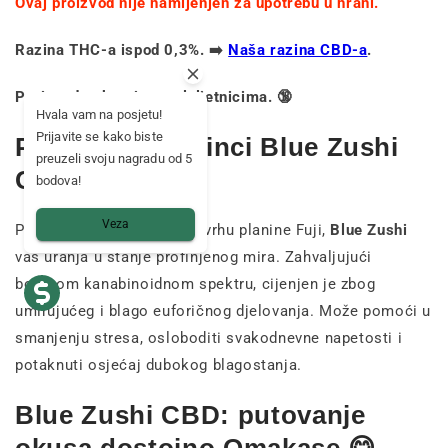
Ovaj proizvod nije namijenjen za upotrebu u hrani.
Razina THC-a ispod 0,3%. ➡️
Naša razina CBD-a
.
Proizvod zabranjen maloljetnicima. 🔞
Hvala vam na posjetu!
Prijavite se kako biste
Potencijalni učinci Blue Zushi
preuzeli svoju nagradu od 5
CBD-a 🍃
bodova!
Veza
Poput ceremonije čaja na vrhu planine Fuji,
Blue Zushi
vas uranja u stanje profinjenog mira. Zahvaljujući
bogatom kanabinoidnom spektru, cijenjen je zbog
umirujućeg i blago euforičnog djelovanja. Može pomoći u
smanjenju stresa, osloboditi svakodnevne napetosti i
potaknuti osjećaj dubokog blagostanja.
Blue Zushi CBD: putovanje