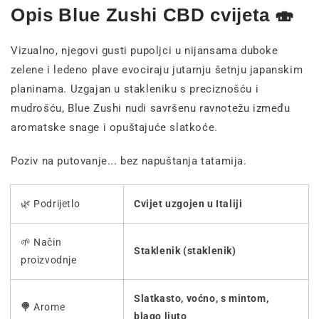
Opis Blue Zushi CBD cvijeta 🍣
Vizualno, njegovi gusti pupoljci u nijansama duboke
zelene i ledeno plave evociraju jutarnju šetnju japanskim
planinama. Uzgajan u stakleniku s preciznošću i
mudrošću, Blue Zushi nudi savršenu ravnotežu između
aromatske snage i opuštajuće slatkoće.
Poziv na putovanje... bez napuštanja tatamija.
🌿 Podrijetlo
Cvijet uzgojen u Italiji
🌱 Način
Staklenik (staklenik)
proizvodnje
Slatkasto, voćno, s mintom,
🍭
Arome
blago ljuto