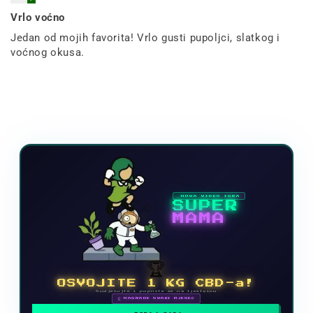
Vrlo voćno
Jedan od mojih favorita! Vrlo gusti pupoljci, slatkog i
voćnog okusa.
NOVA VIDEO IGRA
SUPER
MAMA
🏆
OSVOJITE 1 KG CBD-a!
Sudjelujte i popnite se na ljestvicu
🗓 NAGRADE SVAKI MJESEC