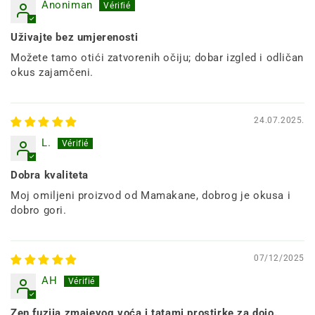
Anoniman
Uživajte bez umjerenosti
Možete tamo otići zatvorenih očiju; dobar izgled i odličan
okus zajamčeni.
24.07.2025.
L.
Dobra kvaliteta
Moj omiljeni proizvod od Mamakane, dobrog je okusa i
dobro gori.
07/12/2025
AH
Zen fuzija zmajevog voća i tatami prostirke za dojo.