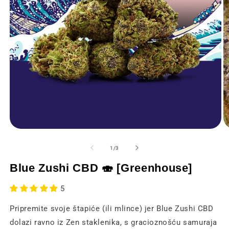
Otvaranje
O
medija
m
1
2
od
1
/
3
u
u
modalnom
m
Blue Zushi CBD 🍣 [Greenhouse]
prozoru
p
5
Pripremite svoje štapiće (ili mlince) jer Blue Zushi CBD
dolazi ravno iz Zen staklenika, s gracioznošću samuraja