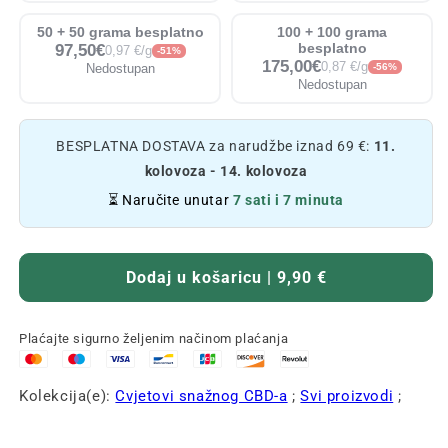
50 + 50 grama besplatno
100 + 100 grama
97,50€
besplatno
0,97 €/g
-51%
175,00€
0,87 €/g
Nedostupan
-56%
Nedostupan
BESPLATNA DOSTAVA za narudžbe iznad 69 €:
11.
kolovoza - 14. kolovoza
⏳ Naručite unutar
7 sati i 7 minuta
Dodaj u košaricu | 9,90 €
Plaćajte sigurno željenim načinom plaćanja
Kolekcija(e):
Cvjetovi snažnog CBD-a
;
Svi proizvodi
;