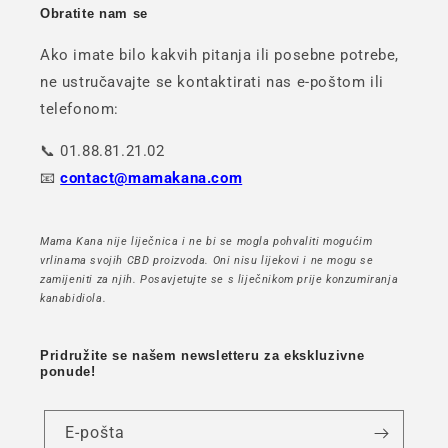
Obratite nam se
Ako imate bilo kakvih pitanja ili posebne potrebe,
ne ustručavajte se kontaktirati nas e-poštom ili
telefonom:
📞 01.88.81.21.02
📧
contact@mamakana.com
Mama Kana nije liječnica i ne bi se mogla pohvaliti mogućim
vrlinama svojih CBD proizvoda. Oni nisu lijekovi i ne mogu se
zamijeniti za njih. Posavjetujte se s liječnikom prije konzumiranja
kanabidiola.
Pridružite se našem newsletteru za ekskluzivne
ponude!
E-pošta