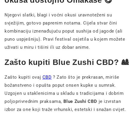
okusa dostojno Omakase 😋
Njegovi slatki, blagi i voćni okusi uravnoteženi su
svježijim, gotovo paprenim notama. Cijela stvar čini
kombinaciju iznenađujuću poput sushija od jagode (ali
puno uspješniju). Pravi festival osjetila u kojem možete
uživati u miru i tišini ili uz dobar anime.
Zašto kupiti Blue Zushi CBD? 🎎
Zašto kupiti ovaj
CBD
? Zato što je prekrasan, miriše
božanstveno i opušta poput onsen kupke u sumrak.
Uzgojen u staklenicima u skladu s tradicijama i dobrim
poljoprivrednim praksama,
Blue Zushi CBD
je izvrstan
izbor za one koji traže vrhunski, estetski i snažan cvijet.