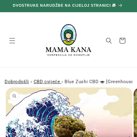
Prijeđi
DVOSTRUKE NARUDŽBE NA CIJELOJ STRANICI 🎁
1
na
sadržaj
Košara
Dobrodošli
›
CBD cvijeće
›
Blue Zushi CBD 🍣 [Greenhouse]
Prijeđi na
informacije
o
proizvodu