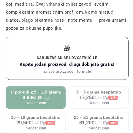
koji meditira. Ovaj vrhunski cvijet zavodi svojim
kompleksnim aromatičnim profilom, kombinirajući
slatke, blago pikantne note i note mente — prava umami
gozba za okusne pupoljke.
🎁
NARUDŽBE SU SE UDVOSTRUČILE
Kupite jedan proizvod, drugi dobijete gratis!
na sve proizvode i formate
U ponudi 2,5 + 2,5 grama
5 + 5 grama besplatno
9,90€
17,25€
1,98 €/g
1,72 €/g
-13%
Nedostupan
Nedostupan
10 + 10 grama besplatno
25 + 25 grama besplatno
29,50€
61,20€
1,47 €/g
1,22 €/g
-26%
-38%
Nedostupan
Nedostupan